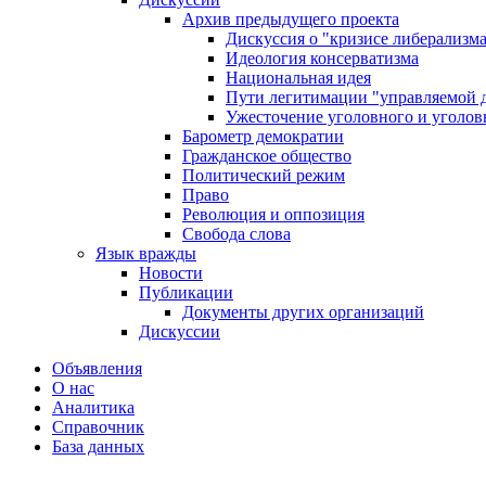
Архив предыдущего проекта
Дискуссия о "кризисе либерализм
Идеология консерватизма
Национальная идея
Пути легитимации "управляемой 
Ужесточение уголовного и уголов
Барометр демократии
Гражданское общество
Политический режим
Право
Революция и оппозиция
Свобода слова
Язык вражды
Новости
Публикации
Документы других организаций
Дискуссии
Объявления
О нас
Аналитика
Справочник
База данных