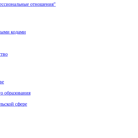
фессиональные отношения"
мыми кодами
ство
ве
го образования
льской сфере