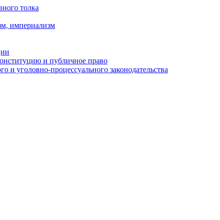
вного толка
зм, империализм
ции
Конституцию и публичное право
о и уголовно-процессуального законодательства