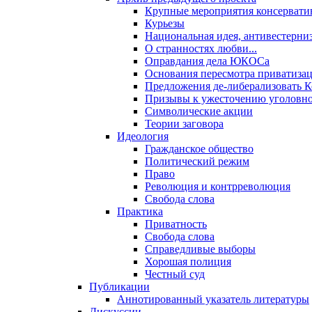
Крупные мероприятия консервати
Курьезы
Национальная идея, антивестерни
О странностях любви...
Оправдания дела ЮКОСа
Основания пересмотра приватиза
Предложения де-либерализовать 
Призывы к ужесточению уголовног
Символические акции
Теории заговора
Идеология
Гражданское общество
Политический режим
Право
Революция и контрреволюция
Свобода слова
Практика
Приватность
Свобода слова
Справедливые выборы
Хорошая полиция
Честный суд
Публикации
Аннотированный указатель литературы
Дискуссии