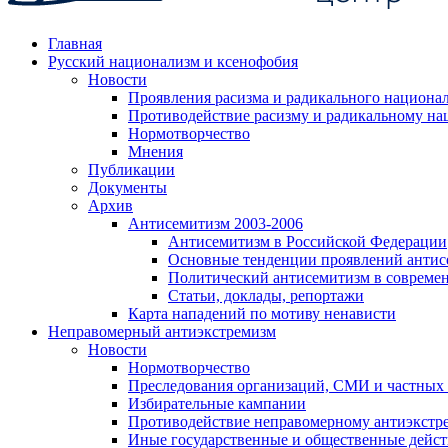
Главная
Русский национализм и ксенофобия
Новости
Проявления расизма и радикального национа
Противодействие расизму и радикальному на
Нормотворчество
Мнения
Публикации
Документы
Архив
Антисемитизм 2003-2006
Антисемитизм в Российской Федерации
Основные тенденции проявлений антис
Политический антисемитизм в совреме
Статьи, доклады, репортажи
Карта нападений по мотиву ненависти
Неправомерный антиэкстремизм
Новости
Нормотворчество
Преследования организаций, СМИ и частных
Избирательные кампании
Противодействие неправомерному антиэкстр
Иные государственные и общественные дейст