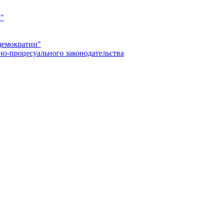
а"
демократии"
но-процесуального законодательства