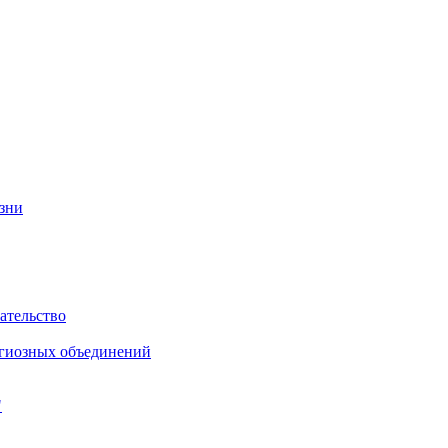
изни
ательство
игиозных объединений
"