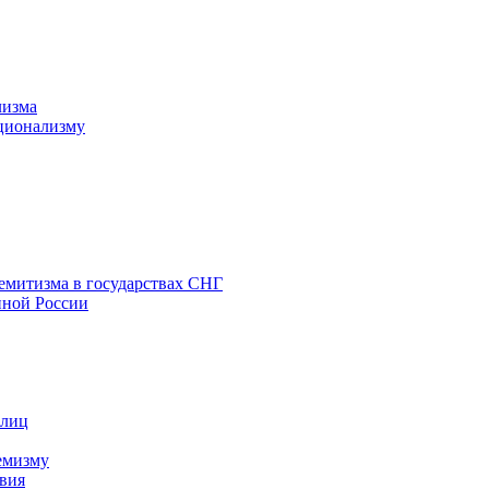
лизма
ционализму
емитизма в государствах СНГ
нной России
 лиц
емизму
вия