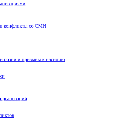
ганизациями
 и конфликты со СМИ
й розни и призывы к насилию
ки
организаций
ликтов