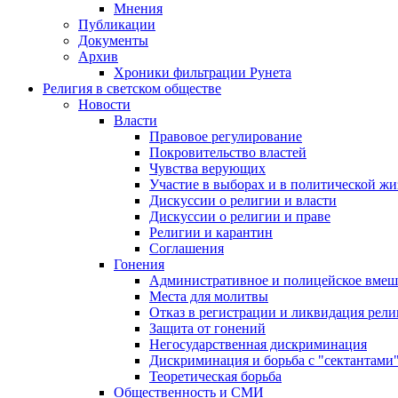
Мнения
Публикации
Документы
Архив
Хроники фильтрации Рунета
Религия в светском обществе
Новости
Власти
Правовое регулирование
Покровительство властей
Чувства верующих
Участие в выборах и в политической ж
Дискуссии о религии и власти
Дискуссии о религии и праве
Религии и карантин
Соглашения
Гонения
Административное и полицейское вмеш
Места для молитвы
Отказ в регистрации и ликвидация рел
Защита от гонений
Негосударственная дискриминация
Дискриминация и борьба с "сектантами
Теоретическая борьба
Общественность и СМИ