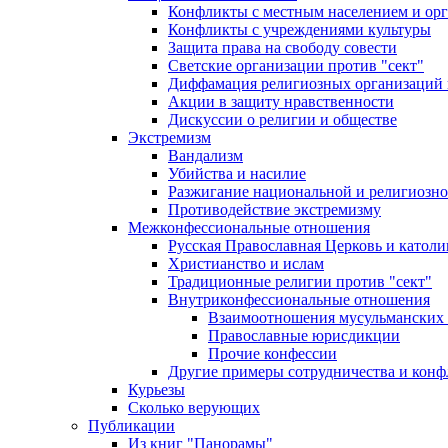
Конфликты с местным населением и ор
Конфликты с учреждениями культуры
Защита права на свободу совести
Светские организации против "сект"
Диффамация религиозных организаций
Акции в защиту нравственности
Дискуссии о религии и обществе
Экстремизм
Вандализм
Убийства и насилие
Разжигание национальной и религиозно
Противодействие экстремизму
Межконфессиональные отношения
Русская Православная Церковь и католи
Христианство и ислам
Традиционные религии против "сект"
Внутриконфессиональные отношения
Взаимоотношения мусульманских 
Православные юрисдикции
Прочие конфессии
Другие примеры сотрудничества и конф
Курьезы
Сколько верующих
Публикации
Из книг "Панорамы"