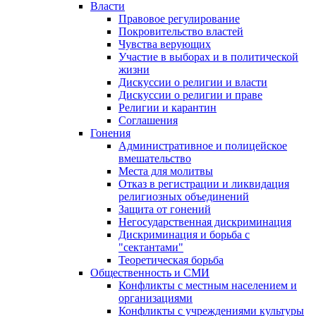
Власти
Правовое регулирование
Покровительство властей
Чувства верующих
Участие в выборах и в политической
жизни
Дискуссии о религии и власти
Дискуссии о религии и праве
Религии и карантин
Соглашения
Гонения
Административное и полицейское
вмешательство
Места для молитвы
Отказ в регистрации и ликвидация
религиозных объединений
Защита от гонений
Негосударственная дискриминация
Дискриминация и борьба с
"сектантами"
Теоретическая борьба
Общественность и СМИ
Конфликты с местным населением и
организациями
Конфликты с учреждениями культуры