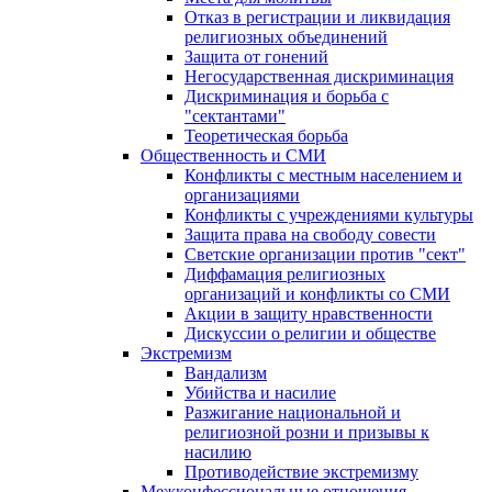
Отказ в регистрации и ликвидация
религиозных объединений
Защита от гонений
Негосударственная дискриминация
Дискриминация и борьба с
"сектантами"
Теоретическая борьба
Общественность и СМИ
Конфликты с местным населением и
организациями
Конфликты с учреждениями культуры
Защита права на свободу совести
Светские организации против "сект"
Диффамация религиозных
организаций и конфликты со СМИ
Акции в защиту нравственности
Дискуссии о религии и обществе
Экстремизм
Вандализм
Убийства и насилие
Разжигание национальной и
религиозной розни и призывы к
насилию
Противодействие экстремизму
Межконфессиональные отношения