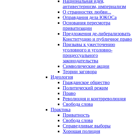
Национальная идея,
антивестернизм, империализм
О странностях любви...
Оправдания дела ЮКОСа
Основания пересмотра
приватизации
Предложения де-либерализовать
Конституцию и публичное право
Призывы к ужесточению
уголовного и уголовно-
процессуального
законодательства
Символические акции
Теории заговора
Идеология
Гражданское общество
Политический режим
Право
Революция и контрреволюция
Свобода слова
Практика
Приватность
Свобода слова
Справедливые выборы
Хорошая полиция