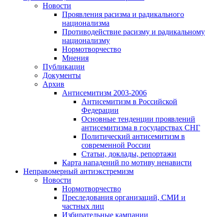
Новости
Проявления расизма и радикального
национализма
Противодействие расизму и радикальному
национализму
Нормотворчество
Мнения
Публикации
Документы
Архив
Антисемитизм 2003-2006
Антисемитизм в Российской
Федерации
Основные тенденции проявлений
антисемитизма в государствах СНГ
Политический антисемитизм в
современной России
Статьи, доклады, репортажи
Карта нападений по мотиву ненависти
Неправомерный антиэкстремизм
Новости
Нормотворчество
Преследования организаций, СМИ и
частных лиц
Избирательные кампании