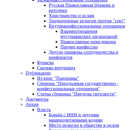
Русская Православная Церковь и
католики
Христианство и ислам
Традиционные религии против "сект"
Внутриконфессиональные отношения
Взаимоотношения
мусульманских организаций
Православные юрисдикции
Прочие конфессии
Другие примеры сотрудничества и
конфликтов
Курьезы
Сколько верующих
Публикации
Из книг "Панорамы"
Сборник "Преодолевая государственно -
конфессиональные отношения"
Статьи сборника "Пределы светскости"
Документы
Архив
Власть
Борьба с ИНН и другими
машиночитаемыми кодами
Место религии в обществе в целом