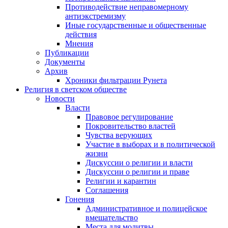
Противодействие неправомерному
антиэкстремизму
Иные государственные и общественные
действия
Мнения
Публикации
Документы
Архив
Хроники фильтрации Рунета
Религия в светском обществе
Новости
Власти
Правовое регулирование
Покровительство властей
Чувства верующих
Участие в выборах и в политической
жизни
Дискуссии о религии и власти
Дискуссии о религии и праве
Религии и карантин
Соглашения
Гонения
Административное и полицейское
вмешательство
Места для молитвы