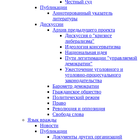
Честный суд
Публикации
Аннотированный указатель
литературы
Дискуссии
Архив предыдущего проекта
Дискуссия о "кризисе
либерализма"
Идеология консерватизма
Национальная идея
Пути легитимации "управляемой
демократии"
Ужесточение уголовного и
уголовно-процесуального
законодательства
Барометр демократии
Гражданское общество
Политический режим
Право
Революция и оппозиция
Свобода слова
Язык вражды
Новости
Публикации
Документы других организаций