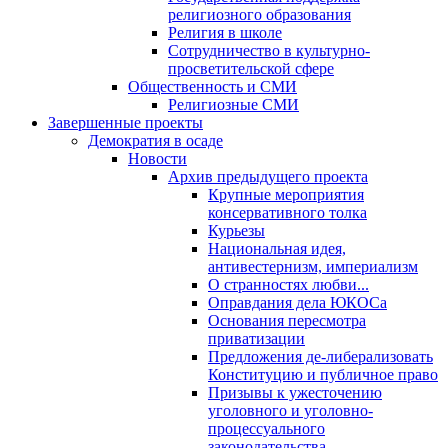
религиозного образования
Религия в школе
Сотрудничество в культурно-
просветительской сфере
Общественность и СМИ
Религиозные СМИ
Завершенные проекты
Демократия в осаде
Новости
Архив предыдущего проекта
Крупные мероприятия
консервативного толка
Курьезы
Национальная идея,
антивестернизм, империализм
О странностях любви...
Оправдания дела ЮКОСа
Основания пересмотра
приватизации
Предложения де-либерализовать
Конституцию и публичное право
Призывы к ужесточению
уголовного и уголовно-
процессуального
законодательства