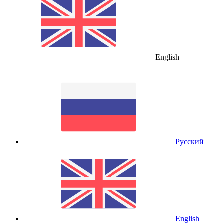
English
Русский
English