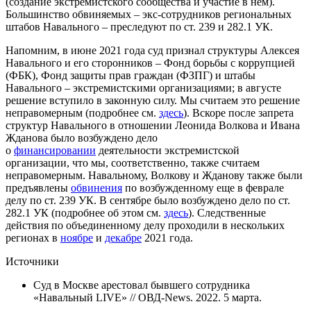
(создание экстремистского сообщества и участие в нем).
Большинство обвиняемых – экс-сотрудников региональных
штабов Навального – преследуют по ст. 239 и 282.1 УК.
Напомним, в июне 2021 года суд признал структуры Алексея
Навального и его сторонников – Фонд борьбы с коррупцией
(ФБК), Фонд защиты прав граждан (ФЗПГ) и штабы
Навального – экстремистскими организациями; в августе
решение вступило в законную силу. Мы считаем это решение
неправомерным (подробнее см.
здесь
). Вскоре после запрета
структур Навального в отношении Леонида Волкова и Ивана
Жданова было возбуждено дело
о
финансировании
деятельности экстремистской
организации, что мы, соответственно, также считаем
неправомерным. Навальному, Волкову и Жданову также были
предъявлены
обвинения
по возбужденному еще в феврале
делу по ст. 239 УК. В сентябре было возбуждено дело по ст.
282.1 УК (подробнее об этом см.
здесь
). Следственные
действия по объединенному делу проходили в нескольких
регионах в
ноябре
и
декабре
2021 года.
Источники
Суд в Москве арестовал бывшего сотрудника
«Навальный LIVE» // ОВД-News. 2022. 5 марта.