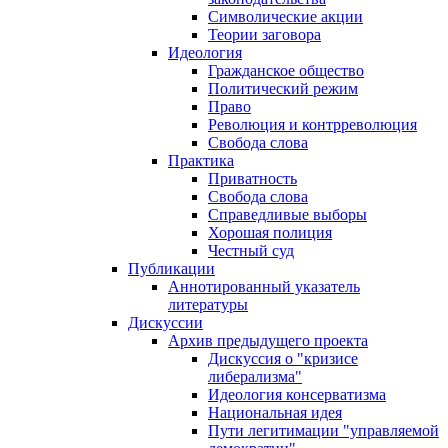
Символические акции
Теории заговора
Идеология
Гражданское общество
Политический режим
Право
Революция и контрреволюция
Свобода слова
Практика
Приватность
Свобода слова
Справедливые выборы
Хорошая полиция
Честный суд
Публикации
Аннотированный указатель
литературы
Дискуссии
Архив предыдущего проекта
Дискуссия о "кризисе
либерализма"
Идеология консерватизма
Национальная идея
Пути легитимации "управляемой