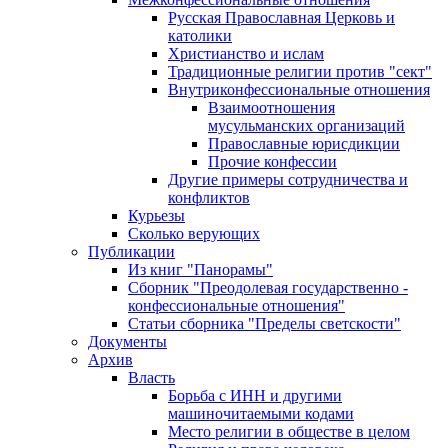
Русская Православная Церковь и
католики
Христианство и ислам
Традиционные религии против "сект"
Внутриконфессиональные отношения
Взаимоотношения
мусульманских организаций
Православные юрисдикции
Прочие конфессии
Другие примеры сотрудничества и
конфликтов
Курьезы
Сколько верующих
Публикации
Из книг "Панорамы"
Сборник "Преодолевая государственно -
конфессиональные отношения"
Статьи сборника "Пределы светскости"
Документы
Архив
Власть
Борьба с ИНН и другими
машиночитаемыми кодами
Место религии в обществе в целом