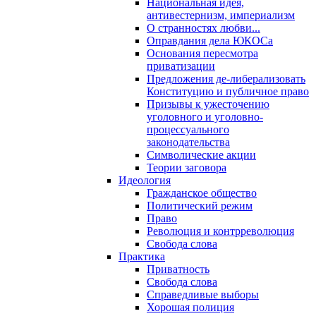
Национальная идея,
антивестернизм, империализм
О странностях любви...
Оправдания дела ЮКОСа
Основания пересмотра
приватизации
Предложения де-либерализовать
Конституцию и публичное право
Призывы к ужесточению
уголовного и уголовно-
процессуального
законодательства
Символические акции
Теории заговора
Идеология
Гражданское общество
Политический режим
Право
Революция и контрреволюция
Свобода слова
Практика
Приватность
Свобода слова
Справедливые выборы
Хорошая полиция