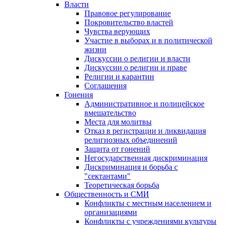
Власти
Правовое регулирование
Покровительство властей
Чувства верующих
Участие в выборах и в политической
жизни
Дискуссии о религии и власти
Дискуссии о религии и праве
Религии и карантин
Соглашения
Гонения
Административное и полицейское
вмешательство
Места для молитвы
Отказ в регистрации и ликвидация
религиозных объединений
Защита от гонений
Негосударственная дискриминация
Дискриминация и борьба с
"сектантами"
Теоретическая борьба
Общественность и СМИ
Конфликты с местным населением и
организациями
Конфликты с учреждениями культуры