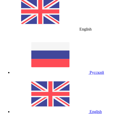
English
Русский
English