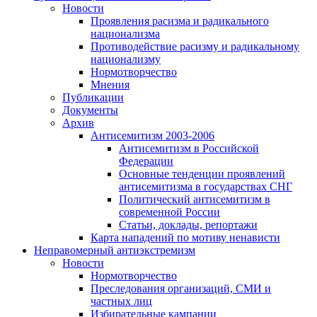
Новости
Проявления расизма и радикального
национализма
Противодействие расизму и радикальному
национализму
Нормотворчество
Мнения
Публикации
Документы
Архив
Антисемитизм 2003-2006
Антисемитизм в Российской
Федерации
Основные тенденции проявлений
антисемитизма в государствах СНГ
Политический антисемитизм в
современной России
Статьи, доклады, репортажи
Карта нападений по мотиву ненависти
Неправомерный антиэкстремизм
Новости
Нормотворчество
Преследования организаций, СМИ и
частных лиц
Избирательные кампании