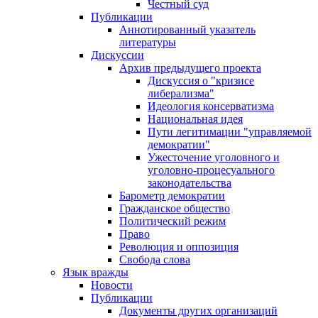
Честный суд
Публикации
Аннотированный указатель
литературы
Дискуссии
Архив предыдущего проекта
Дискуссия о "кризисе
либерализма"
Идеология консерватизма
Национальная идея
Пути легитимации "управляемой
демократии"
Ужесточение уголовного и
уголовно-процесуального
законодательства
Барометр демократии
Гражданское общество
Политический режим
Право
Революция и оппозиция
Свобода слова
Язык вражды
Новости
Публикации
Документы других организаций