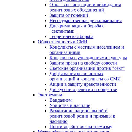
Отказ в регистрации и ликвидация
религиозных объединений
Защита от гонений
Негосударственная дискриминация
Дискриминация и борьба с
"сектантами"
Теоретическая борьба
Общественность и СМИ
Конфликты с местным населением и
организациями
Конфликты с учреждениями культуры
Защита права на свободу совести
Светские организации против "сект"
Диффамация религиозных
организаций и конфликты со СМИ
Акции в защиту нравственности
Дискуссии о религии и обществе
Экстремизм
Вандализм
Убийства и насилие
Разжигание национальной и
религиозной розни и призывы к
насилию
Противодействие экстремизму
Межконфессиональные отношения