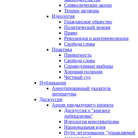
Символические акции
Теории заговора
Идеология
Гражданское общество
Политический режим
Право
Революция и контрреволюция
Свобода слова
Практика
Приватность
Свобода слова
Справедливые выборы
Хорошая полиция
Честный суд
Публикации
Аннотированный указатель
литературы
Дискуссии
Архив предыдущего проекта
Дискуссия о "кризисе
либерализма"
Идеология консерватизма
Национальная идея
Пути легитимации "управляемой