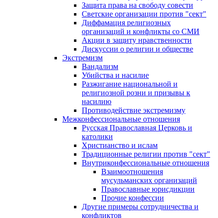
Защита права на свободу совести
Светские организации против "сект"
Диффамация религиозных
организаций и конфликты со СМИ
Акции в защиту нравственности
Дискуссии о религии и обществе
Экстремизм
Вандализм
Убийства и насилие
Разжигание национальной и
религиозной розни и призывы к
насилию
Противодействие экстремизму
Межконфессиональные отношения
Русская Православная Церковь и
католики
Христианство и ислам
Традиционные религии против "сект"
Внутриконфессиональные отношения
Взаимоотношения
мусульманских организаций
Православные юрисдикции
Прочие конфессии
Другие примеры сотрудничества и
конфликтов