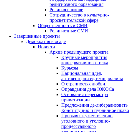
религиозного образования
Религия в школе
Сотрудничество в культурно-
просветительской сфере
Общественность и СМИ
Религиозные СМИ
Завершенные проекты
Демократия в осаде
Новости
Архив предыдущего проекта
Крупные мероприятия
консервативного толка
Курьезы
Национальная идея,
антивестернизм, империализм
О странностях любви...
Оправдания дела ЮКОСа
Основания пересмотра
приватизации
Предложения де-либерализовать
Конституцию и публичное право
Призывы к ужесточению
уголовного и уголовно-
процессуального
законодательства