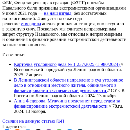
ФБК, Фонд защиты прав граждан (ФЗПГ) и штабы
Навального были признаны экстремистскими организациями
9 июня 2021 года —
на наш взгляд
, без достаточных
на то оснований. 4 августа того же года
решение
у
твердила
апелляционная инстанция, оно вступило
в законную силу. Поскольку мы считаем неправомерным
запрет структур Навального, мы относим к неправомерным
и обвинения в финансировании экстремистской деятельности
за пожертвования им.
Источники
Карточка уголовного дела № 1-237/2025 (1-980/2024)
//
Всеволожский городской суд Ленинградской области.
2025. 2 апреля.
В Ленинградской области направлено в суд уголовное
дело в отношении местного жителя, обвиняемого в
финансировании экстремисткой деятельности
// СУ СК
России по Ленинградской области. 2024. 13 ноября.
Анна Федорова. Мужчина предстанет перед судом за
финансирование экстремистской деятельности
// 78.ru.
2024. 13 ноября.
Ссылки на данную статью
[14]
Поделиться