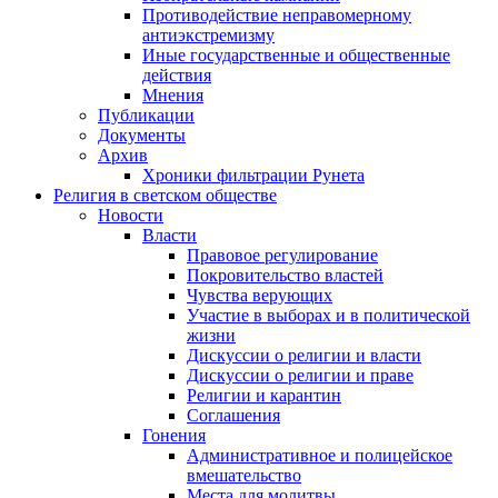
Противодействие неправомерному
антиэкстремизму
Иные государственные и общественные
действия
Мнения
Публикации
Документы
Архив
Хроники фильтрации Рунета
Религия в светском обществе
Новости
Власти
Правовое регулирование
Покровительство властей
Чувства верующих
Участие в выборах и в политической
жизни
Дискуссии о религии и власти
Дискуссии о религии и праве
Религии и карантин
Соглашения
Гонения
Административное и полицейское
вмешательство
Места для молитвы