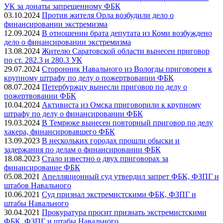
УК за донаты запрещенному ФБК
03.10.2024
Против жителя Орла возбудили дело о
финансировании экстремизма
12.09.2024
В отношении брата депутата из Коми возбуждено
дело о финансировании экстремизма
13.08.2024
Жителю Саратовской области вынесен приговор
по ст. 282.3 и 280.3 УК
29.07.2024
Сторонник Навального из Вологды приговорен к
крупному штрафу по делу о пожертвовании ФБК
08.07.2024
Петербуржцу вынесли приговор по делу о
пожертвовании ФБК
10.04.2024
Активиста из Омска приговорили к крупному
штрафу по делу о финансировании ФБК
19.03.2024
В Темрюке вынесен повторный приговор по делу
хакера, финансировавшего ФБК
13.09.2023
В нескольких городах прошли обыски и
задержания по делам о финансировании ФБК
18.08.2023
Стало известно о двух приговорах за
финансирование ФБК
05.08.2021
Апелляционный суд утвердил запрет ФБК, ФЗПГ и
штабов Навального
10.06.2021
Суд признал экстремистскими ФБК, ФЗПГ и
штабы Навального
30.04.2021
Прокуратура просит признать экстремистскими
ФБК, ФЗПГ и штабы Навального