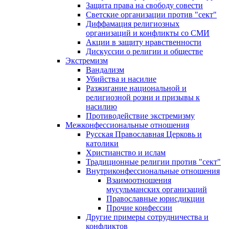
Защита права на свободу совести
Светские организации против "сект"
Диффамация религиозных
организаций и конфликты со СМИ
Акции в защиту нравственности
Дискуссии о религии и обществе
Экстремизм
Вандализм
Убийства и насилие
Разжигание национальной и
религиозной розни и призывы к
насилию
Противодействие экстремизму
Межконфессиональные отношения
Русская Православная Церковь и
католики
Христианство и ислам
Традиционные религии против "сект"
Внутриконфессиональные отношения
Взаимоотношения
мусульманских организаций
Православные юрисдикции
Прочие конфессии
Другие примеры сотрудничества и
конфликтов