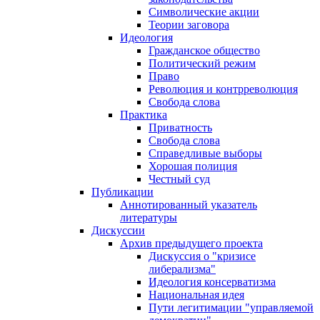
Символические акции
Теории заговора
Идеология
Гражданское общество
Политический режим
Право
Революция и контрреволюция
Свобода слова
Практика
Приватность
Свобода слова
Справедливые выборы
Хорошая полиция
Честный суд
Публикации
Аннотированный указатель
литературы
Дискуссии
Архив предыдущего проекта
Дискуссия о "кризисе
либерализма"
Идеология консерватизма
Национальная идея
Пути легитимации "управляемой