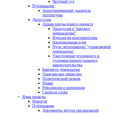
Честный суд
Публикации
Аннотированный указатель
литературы
Дискуссии
Архив предыдущего проекта
Дискуссия о "кризисе
либерализма"
Идеология консерватизма
Национальная идея
Пути легитимации "управляемой
демократии"
Ужесточение уголовного и
уголовно-процесуального
законодательства
Барометр демократии
Гражданское общество
Политический режим
Право
Революция и оппозиция
Свобода слова
Язык вражды
Новости
Публикации
Документы других организаций