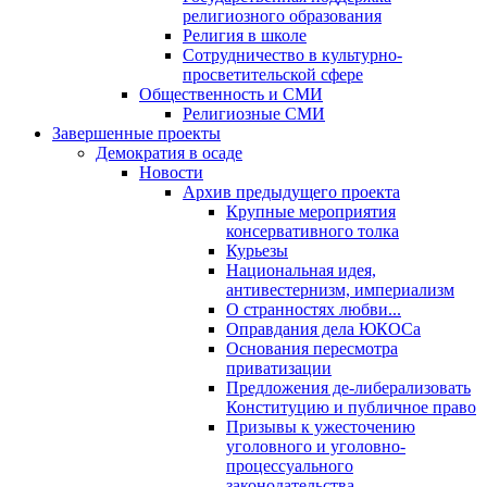
религиозного образования
Религия в школе
Сотрудничество в культурно-
просветительской сфере
Общественность и СМИ
Религиозные СМИ
Завершенные проекты
Демократия в осаде
Новости
Архив предыдущего проекта
Крупные мероприятия
консервативного толка
Курьезы
Национальная идея,
антивестернизм, империализм
О странностях любви...
Оправдания дела ЮКОСа
Основания пересмотра
приватизации
Предложения де-либерализовать
Конституцию и публичное право
Призывы к ужесточению
уголовного и уголовно-
процессуального
законодательства