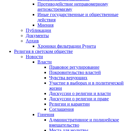
Противодействие неправомерному
антиэкстремизму
Иные государственные и общественные
действия
Мнения
Публикации
Документы
Архив
Хроники фильтрации Рунета
Религия в светском обществе
Новости
Власти
Правовое регулирование
Покровительство властей
Чувства верующих
Участие в выборах и в политической
жизни
Дискуссии о религии и власти
Дискуссии о религии и праве
Религии и карантин
Соглашения
Гонения
Административное и полицейское
вмешательство
Места для молитвы