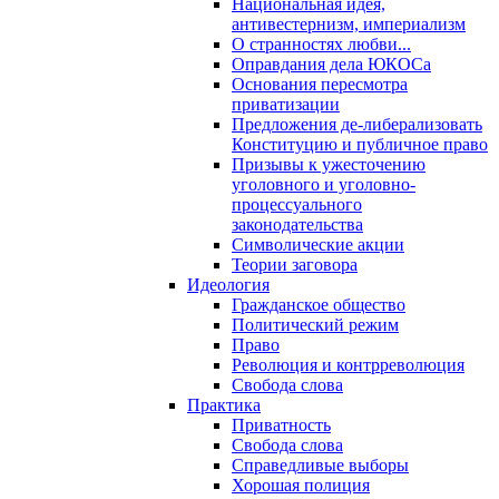
Национальная идея,
антивестернизм, империализм
О странностях любви...
Оправдания дела ЮКОСа
Основания пересмотра
приватизации
Предложения де-либерализовать
Конституцию и публичное право
Призывы к ужесточению
уголовного и уголовно-
процессуального
законодательства
Символические акции
Теории заговора
Идеология
Гражданское общество
Политический режим
Право
Революция и контрреволюция
Свобода слова
Практика
Приватность
Свобода слова
Справедливые выборы
Хорошая полиция