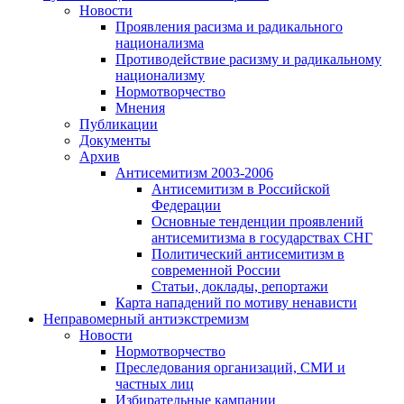
Новости
Проявления расизма и радикального
национализма
Противодействие расизму и радикальному
национализму
Нормотворчество
Мнения
Публикации
Документы
Архив
Антисемитизм 2003-2006
Антисемитизм в Российской
Федерации
Основные тенденции проявлений
антисемитизма в государствах СНГ
Политический антисемитизм в
современной России
Статьи, доклады, репортажи
Карта нападений по мотиву ненависти
Неправомерный антиэкстремизм
Новости
Нормотворчество
Преследования организаций, СМИ и
частных лиц
Избирательные кампании