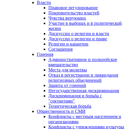
Власти
Правовое регулирование
Покровительство властей
Чувства верующих
Участие в выборах и в политической
жизни
Дискуссии о религии и власти
Дискуссии о религии и праве
Религии и карантин
Соглашения
Гонения
Административное и полицейское
вмешательство
Места для молитвы
Отказ в регистрации и ликвидация
религиозных объединений
Защита от гонений
Негосударственная дискриминация
Дискриминация и борьба с
"сектантами"
Теоретическая борьба
Общественность и СМИ
Конфликты с местным населением и
организациями
Конфликты с учреждениями культуры