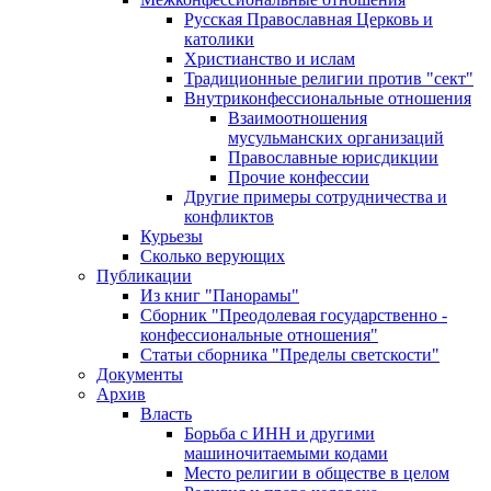
Русская Православная Церковь и
католики
Христианство и ислам
Традиционные религии против "сект"
Внутриконфессиональные отношения
Взаимоотношения
мусульманских организаций
Православные юрисдикции
Прочие конфессии
Другие примеры сотрудничества и
конфликтов
Курьезы
Сколько верующих
Публикации
Из книг "Панорамы"
Сборник "Преодолевая государственно -
конфессиональные отношения"
Статьи сборника "Пределы светскости"
Документы
Архив
Власть
Борьба с ИНН и другими
машиночитаемыми кодами
Место религии в обществе в целом