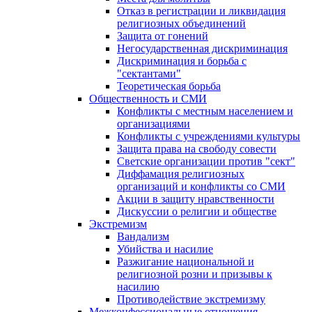
Отказ в регистрации и ликвидация
религиозных объединений
Защита от гонений
Негосударственная дискриминация
Дискриминация и борьба с
"сектантами"
Теоретическая борьба
Общественность и СМИ
Конфликты с местным населением и
организациями
Конфликты с учреждениями культуры
Защита права на свободу совести
Светские организации против "сект"
Диффамация религиозных
организаций и конфликты со СМИ
Акции в защиту нравственности
Дискуссии о религии и обществе
Экстремизм
Вандализм
Убийства и насилие
Разжигание национальной и
религиозной розни и призывы к
насилию
Противодействие экстремизму
Межконфессиональные отношения