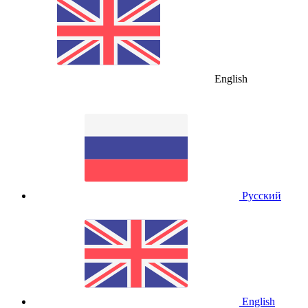
English
Русский
English