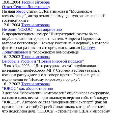
19.01.2004
Теории заговора
Ответ Сергею Лопатникову
На наш
обзор
статьи С.Лопатникова в "Московском
комсомольце", автор оставил возмущенную запись в нашей
гостевой книге.
12.01.2004
Теории заговора
Не один "ЮКОС" - всемирное зло
В предновогоднем номере "Литературной газеты было
опубликовано интервью с писатель Андреем Паршевым,
автором бестселлера "Почему Россия не Америка", в которой
фактически развивается теория, высказанная
Сергеем
Лопатниковым
в "Московском комсомольце".
16.12.2003
Теории заговора
Выборы в России и "Новый мировой порядок"
15 октября 2003 г. "Литературная газета" опубликовала
интервью с профессором МГУ Сергеем Расторгуевым, в
котором рассуждается о заговоре против России с целью
подчинения ее "Новому мировому порядку".
16.12.2003
Теории заговора
"ЮКОС" как абсолютное зло
3 декабря "Московский комсомолец" опубликовал очередную,
на наш взгляд, весьма оригинальную версию событий вокруг
"ЮКОСа". Автором ее стал "американский эксперт" (как он
представлен газетой) Сергей Лопатников, который считает,
что подоплека дела "ЮКОСа" - стремление США к мировому