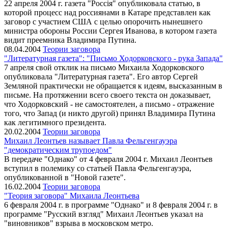
22 апреля 2004 г. газета "Россiя" опубликовала статью, в
которой процесс над россиянами в Катаре представлен как
заговор с участием США с целью опорочить нынешнего
министра обороны России Сергея Иванова, в котором газета
видит преемника Владимира Путина.
08.04.2004
Теории заговора
"Литературная газета": "Письмо Ходорковского - рука Запада"
7 апреля свой отклик на письмо Михаила Ходорковского
опубликовала "Литературная газета". Его автор Сергей
Земляной практически не обращается к идеям, высказанным в
письме. На протяжении всего своего текста он доказывает,
что Ходорковский - не самостоятелен, а письмо - отражение
того, что Запад (и никто другой) принял Владимира Путина
как легитимного президента.
20.02.2004
Теории заговора
Михаил Леонтьев называет Павла Фельгенгауэра
"демократическим трупоедом"
В передаче "Однако" от 4 февраля 2004 г. Михаил Леонтьев
вступил в полемику со статьей Павла Фельгенгауэра,
опубликованной в "Новой газете".
16.02.2004
Теории заговора
"Теория заговора" Михаила Леонтьева
6 февраля 2004 г. в программе "Однако" и 8 февраля 2004 г. в
программе "Русский взгляд" Михаил Леонтьев указал на
"виновников" взрыва в московском метро.