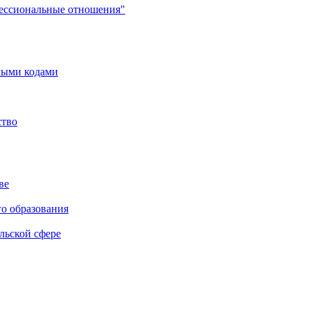
фессиональные отношения"
мыми кодами
ство
ве
го образования
льской сфере