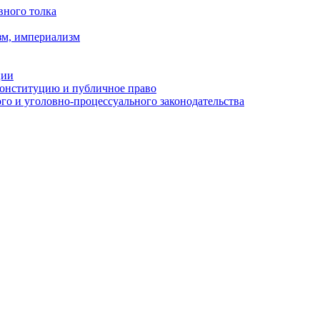
вного толка
зм, империализм
ции
Конституцию и публичное право
о и уголовно-процессуального законодательства