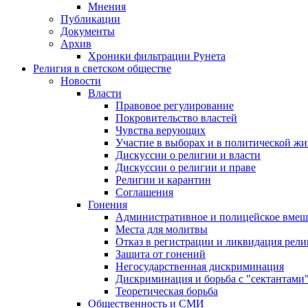
Мнения
Публикации
Документы
Архив
Хроники фильтрации Рунета
Религия в светском обществе
Новости
Власти
Правовое регулирование
Покровительство властей
Чувства верующих
Участие в выборах и в политической ж
Дискуссии о религии и власти
Дискуссии о религии и праве
Религии и карантин
Соглашения
Гонения
Административное и полицейское вмеш
Места для молитвы
Отказ в регистрации и ликвидация рел
Защита от гонений
Негосударственная дискриминация
Дискриминация и борьба с "сектантами
Теоретическая борьба
Общественность и СМИ