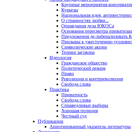
Крупные мероприятия консервати
Курьезы
Национальная идея, антивестерни
О странностях любви...
Оправдания дела ЮКОСа
Основания пересмотра приватиза
Предложения де-либерализовать 
Призывы к ужесточению уголовног
Символические акции
Теории заговора
Идеология
Гражданское общество
Политический режим
Право
Революция и контрреволюция
Свобода слова
Практика
Приватность
Свобода слова
Справедливые выборы
Хорошая полиция
Честный суд
Публикации
Аннотированный указатель литературы
Дискуссии