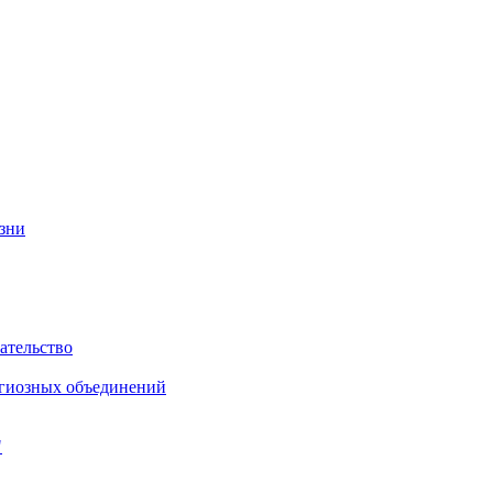
изни
ательство
игиозных объединений
"