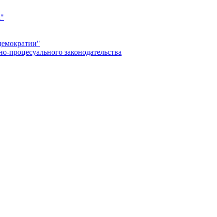
а"
демократии"
но-процесуального законодательства