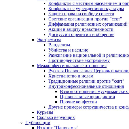
Конфликты с местным населением и ор
Конфликты с учреждениями культуры
Защита права на свободу совести
Светские организации против "сект"
Диффамация религиозных организаций
Акции в защиту нравственности
Дискуссии о религии и обществе
Экстремизм
Вандализм
Убийства и насилие
Разжигание национальной и религиозно
Противодействие экстремизму
Межконфессиональные отношения
Русская Православная Церковь и католи
Христианство и ислам
Традиционные религии против "сект"
Внутриконфессиональные отношения
Взаимоотношения мусульманских 
Православные юрисдикции
Прочие конфессии
Другие примеры сотрудничества и конф
Курьезы
Сколько верующих
Публикации
Из книг "Панорамы"