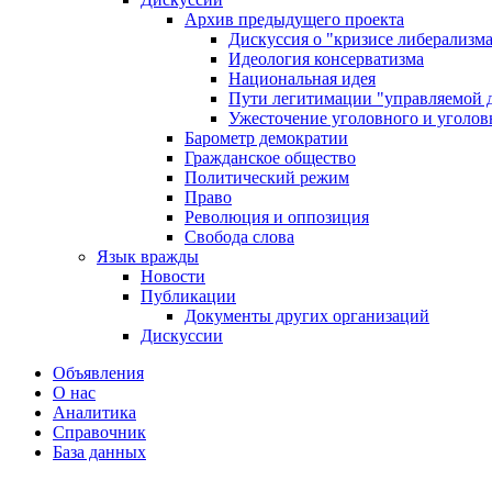
Архив предыдущего проекта
Дискуссия о "кризисе либерализм
Идеология консерватизма
Национальная идея
Пути легитимации "управляемой 
Ужесточение уголовного и уголов
Барометр демократии
Гражданское общество
Политический режим
Право
Революция и оппозиция
Свобода слова
Язык вражды
Новости
Публикации
Документы других организаций
Дискуссии
Объявления
О нас
Аналитика
Справочник
База данных