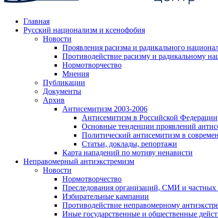
Главная
Русский национализм и ксенофобия
Новости
Проявления расизма и радикального национа
Противодействие расизму и радикальному на
Нормотворчество
Мнения
Публикации
Документы
Архив
Антисемитизм 2003-2006
Антисемитизм в Российской Федерации
Основные тенденции проявлений антис
Политический антисемитизм в совреме
Статьи, доклады, репортажи
Карта нападений по мотиву ненависти
Неправомерный антиэкстремизм
Новости
Нормотворчество
Преследования организаций, СМИ и частных
Избирательные кампании
Противодействие неправомерному антиэкстр
Иные государственные и общественные дейст