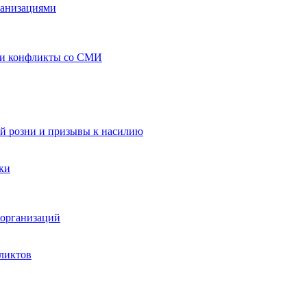
ганизациями
 и конфликты со СМИ
й розни и призывы к насилию
ки
организаций
ликтов