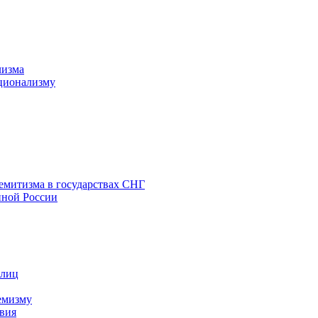
лизма
ционализму
емитизма в государствах СНГ
нной России
 лиц
емизму
вия