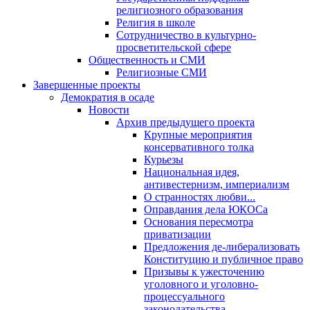
религиозного образования
Религия в школе
Сотрудничество в культурно-
просветительской сфере
Общественность и СМИ
Религиозные СМИ
Завершенные проекты
Демократия в осаде
Новости
Архив предыдущего проекта
Крупные мероприятия
консервативного толка
Курьезы
Национальная идея,
антивестернизм, империализм
О странностях любви...
Оправдания дела ЮКОСа
Основания пересмотра
приватизации
Предложения де-либерализовать
Конституцию и публичное право
Призывы к ужесточению
уголовного и уголовно-
процессуального
законодательства