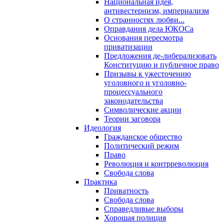
Национальная идея,
антивестернизм, империализм
О странностях любви...
Оправдания дела ЮКОСа
Основания пересмотра
приватизации
Предложения де-либерализовать
Конституцию и публичное право
Призывы к ужесточению
уголовного и уголовно-
процессуального
законодательства
Символические акции
Теории заговора
Идеология
Гражданское общество
Политический режим
Право
Революция и контрреволюция
Свобода слова
Практика
Приватность
Свобода слова
Справедливые выборы
Хорошая полиция