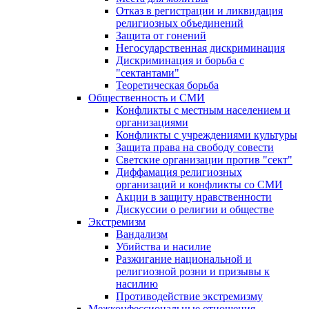
Отказ в регистрации и ликвидация
религиозных объединений
Защита от гонений
Негосударственная дискриминация
Дискриминация и борьба с
"сектантами"
Теоретическая борьба
Общественность и СМИ
Конфликты с местным населением и
организациями
Конфликты с учреждениями культуры
Защита права на свободу совести
Светские организации против "сект"
Диффамация религиозных
организаций и конфликты со СМИ
Акции в защиту нравственности
Дискуссии о религии и обществе
Экстремизм
Вандализм
Убийства и насилие
Разжигание национальной и
религиозной розни и призывы к
насилию
Противодействие экстремизму
Межконфессиональные отношения