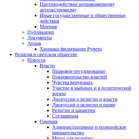
Противодействие неправомерному
антиэкстремизму
Иные государственные и общественные
действия
Мнения
Публикации
Документы
Архив
Хроники фильтрации Рунета
Религия в светском обществе
Новости
Власти
Правовое регулирование
Покровительство властей
Чувства верующих
Участие в выборах и в политической
жизни
Дискуссии о религии и власти
Дискуссии о религии и праве
Религии и карантин
Соглашения
Гонения
Административное и полицейское
вмешательство
Места для молитвы