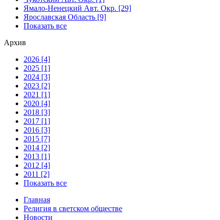
Ямало-Ненецкий Авт. Окр. [29]
Ярославская Область [9]
Показать все
Архив
2026 [4]
2025 [1]
2024 [3]
2023 [2]
2021 [1]
2020 [4]
2018 [3]
2017 [1]
2016 [3]
2015 [7]
2014 [2]
2013 [1]
2012 [4]
2011 [2]
Показать все
Главная
Религия в светском обществе
Новости