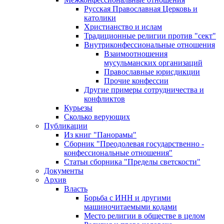
Русская Православная Церковь и
католики
Христианство и ислам
Традиционные религии против "сект"
Внутриконфессиональные отношения
Взаимоотношения
мусульманских организаций
Православные юрисдикции
Прочие конфессии
Другие примеры сотрудничества и
конфликтов
Курьезы
Сколько верующих
Публикации
Из книг "Панорамы"
Сборник "Преодолевая государственно -
конфессиональные отношения"
Статьи сборника "Пределы светскости"
Документы
Архив
Власть
Борьба с ИНН и другими
машиночитаемыми кодами
Место религии в обществе в целом