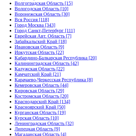
Волгоградская Область [15]
Вологодская Область [10]
Воронежская Область [30]
Вся Россия [118]
Город Москва [343]
Город Санкт-Петербург [111]
Еврейская Авт. Область [7]
Забайкальский Край [18]
Ивановская Область [9]
Иркутская Область [22]
Кабардино-Балкарская Республика [20]
Калининградская Область [42]
Калужская Область [22]
Камчатский Край [21]
Карачаево-Черкесская Республика [8]
Кемеровская Область [44]
Кировская Область [29]
Костромская Область [20]
Краснодарский Край [134]
Красноярский Край [50]
Курганская Область [19]
Курская Область [10]
Ленинградская Область [32]
Липецкая Область [9]
Магаданская Область [4]