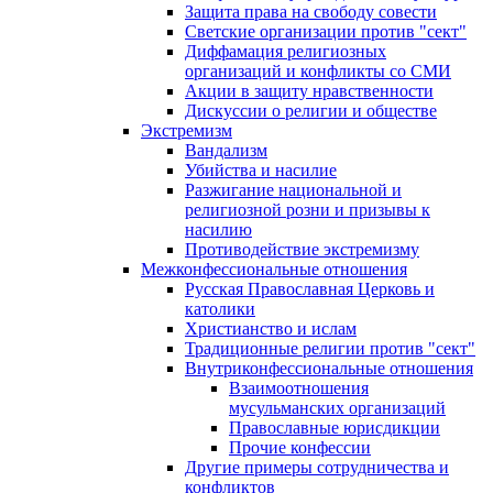
Защита права на свободу совести
Светские организации против "сект"
Диффамация религиозных
организаций и конфликты со СМИ
Акции в защиту нравственности
Дискуссии о религии и обществе
Экстремизм
Вандализм
Убийства и насилие
Разжигание национальной и
религиозной розни и призывы к
насилию
Противодействие экстремизму
Межконфессиональные отношения
Русская Православная Церковь и
католики
Христианство и ислам
Традиционные религии против "сект"
Внутриконфессиональные отношения
Взаимоотношения
мусульманских организаций
Православные юрисдикции
Прочие конфессии
Другие примеры сотрудничества и
конфликтов