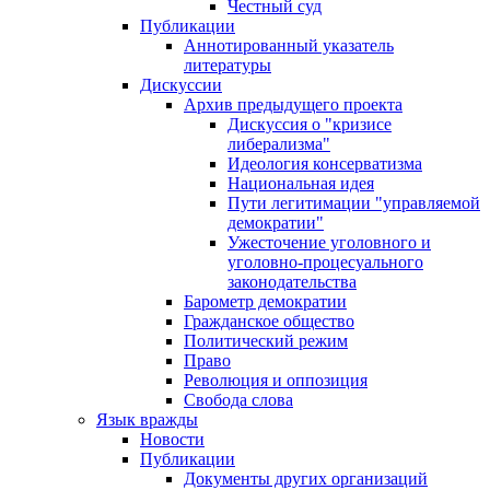
Честный суд
Публикации
Аннотированный указатель
литературы
Дискуссии
Архив предыдущего проекта
Дискуссия о "кризисе
либерализма"
Идеология консерватизма
Национальная идея
Пути легитимации "управляемой
демократии"
Ужесточение уголовного и
уголовно-процесуального
законодательства
Барометр демократии
Гражданское общество
Политический режим
Право
Революция и оппозиция
Свобода слова
Язык вражды
Новости
Публикации
Документы других организаций