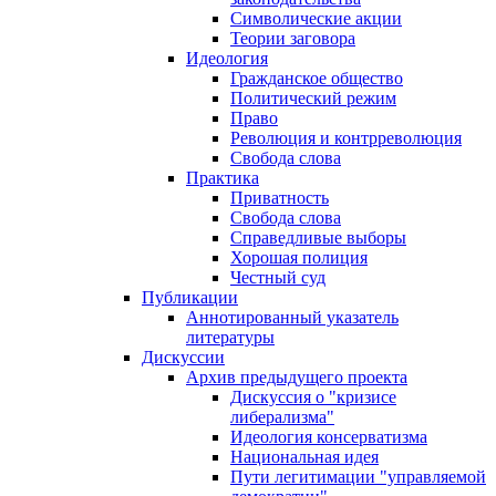
Символические акции
Теории заговора
Идеология
Гражданское общество
Политический режим
Право
Революция и контрреволюция
Свобода слова
Практика
Приватность
Свобода слова
Справедливые выборы
Хорошая полиция
Честный суд
Публикации
Аннотированный указатель
литературы
Дискуссии
Архив предыдущего проекта
Дискуссия о "кризисе
либерализма"
Идеология консерватизма
Национальная идея
Пути легитимации "управляемой