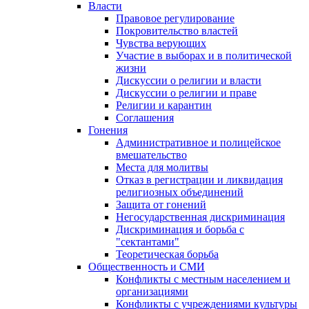
Власти
Правовое регулирование
Покровительство властей
Чувства верующих
Участие в выборах и в политической
жизни
Дискуссии о религии и власти
Дискуссии о религии и праве
Религии и карантин
Соглашения
Гонения
Административное и полицейское
вмешательство
Места для молитвы
Отказ в регистрации и ликвидация
религиозных объединений
Защита от гонений
Негосударственная дискриминация
Дискриминация и борьба с
"сектантами"
Теоретическая борьба
Общественность и СМИ
Конфликты с местным населением и
организациями
Конфликты с учреждениями культуры