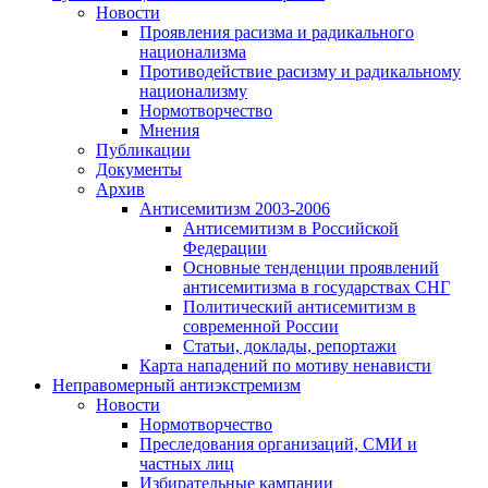
Новости
Проявления расизма и радикального
национализма
Противодействие расизму и радикальному
национализму
Нормотворчество
Мнения
Публикации
Документы
Архив
Антисемитизм 2003-2006
Антисемитизм в Российской
Федерации
Основные тенденции проявлений
антисемитизма в государствах СНГ
Политический антисемитизм в
современной России
Статьи, доклады, репортажи
Карта нападений по мотиву ненависти
Неправомерный антиэкстремизм
Новости
Нормотворчество
Преследования организаций, СМИ и
частных лиц
Избирательные кампании