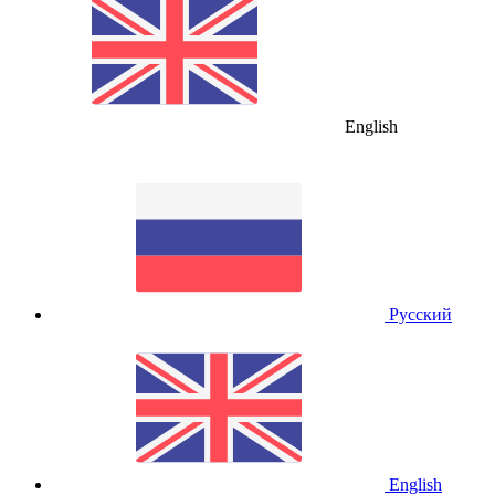
English
Русский
English