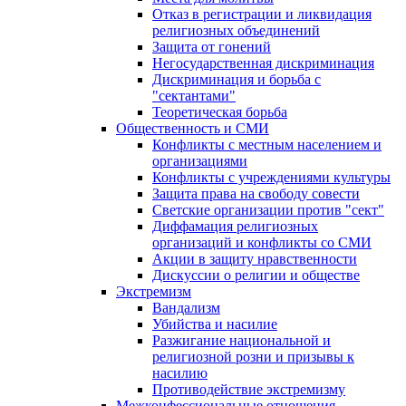
Отказ в регистрации и ликвидация
религиозных объединений
Защита от гонений
Негосударственная дискриминация
Дискриминация и борьба с
"сектантами"
Теоретическая борьба
Общественность и СМИ
Конфликты с местным населением и
организациями
Конфликты с учреждениями культуры
Защита права на свободу совести
Светские организации против "сект"
Диффамация религиозных
организаций и конфликты со СМИ
Акции в защиту нравственности
Дискуссии о религии и обществе
Экстремизм
Вандализм
Убийства и насилие
Разжигание национальной и
религиозной розни и призывы к
насилию
Противодействие экстремизму
Межконфессиональные отношения