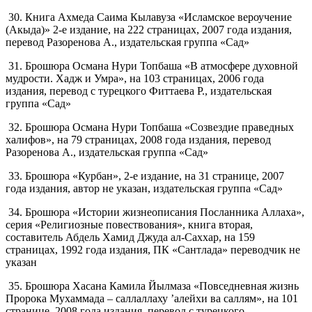
30. Книга Ахмеда Саима Кылавуза «Исламское вероучение
(Акыда)» 2-е издание, на 222 страницах, 2007 года издания,
перевод Разоренова А., издательская группа «Сад»
31. Брошюра Османа Нури Топбаша «В атмосфере духовной
мудрости. Хадж и Умра», на 103 страницах, 2006 года
издания, перевод с турецкого Фиттаева Р., издательская
группа «Сад»
32. Брошюра Османа Нури Топбаша «Созвездие праведных
халифов», на 79 страницах, 2008 года издания, перевод
Разоренова А., издательская группа «Сад»
33. Брошюра «Курбан», 2-е издание, на 31 странице, 2007
года издания, автор не указан, издательская группа «Сад»
34. Брошюра «Истории жизнеописания Посланника Аллаха»,
серия «Религиозные повествования», книга вторая,
составитель Абдель Хамид Джуда ал-Саххар, на 159
страницах, 1992 года издания, ПК «Сантлада» переводчик не
указан
35. Брошюра Хасана Камила Йылмаза «Повседневная жизнь
Пророка Мухаммада – саллаллаху ’алейхи ва саллям», на 101
странице, 2008 года издания, перевод с турецкого