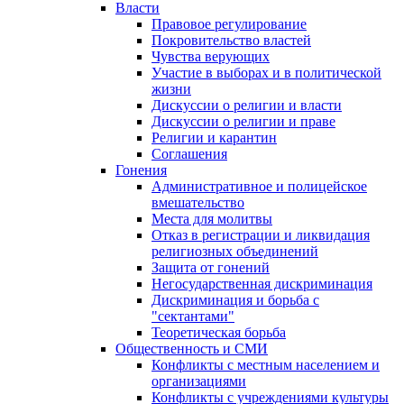
Власти
Правовое регулирование
Покровительство властей
Чувства верующих
Участие в выборах и в политической
жизни
Дискуссии о религии и власти
Дискуссии о религии и праве
Религии и карантин
Соглашения
Гонения
Административное и полицейское
вмешательство
Места для молитвы
Отказ в регистрации и ликвидация
религиозных объединений
Защита от гонений
Негосударственная дискриминация
Дискриминация и борьба с
"сектантами"
Теоретическая борьба
Общественность и СМИ
Конфликты с местным населением и
организациями
Конфликты с учреждениями культуры