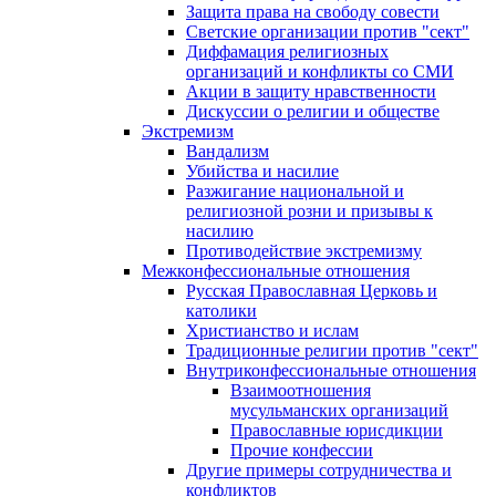
Защита права на свободу совести
Светские организации против "сект"
Диффамация религиозных
организаций и конфликты со СМИ
Акции в защиту нравственности
Дискуссии о религии и обществе
Экстремизм
Вандализм
Убийства и насилие
Разжигание национальной и
религиозной розни и призывы к
насилию
Противодействие экстремизму
Межконфессиональные отношения
Русская Православная Церковь и
католики
Христианство и ислам
Традиционные религии против "сект"
Внутриконфессиональные отношения
Взаимоотношения
мусульманских организаций
Православные юрисдикции
Прочие конфессии
Другие примеры сотрудничества и
конфликтов