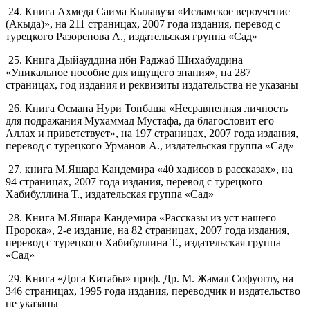
24. Книга Ахмеда Саима Кылавуза «Исламское вероучение
(Акыда)», на 211 страницах, 2007 года издания, перевод с
турецкого Разоренова А., издательская группа «Сад»
25. Книга Дыйауддина ибн Раджаб Шихабуддина
«Уникальное пособие для ищущего знания», на 287
страницах, год издания и реквизиты издательства не указаны
26. Книга Османа Нури Топбаша «Несравненная личность
для подражания Мухаммад Мустафа, да благословит его
Аллах и приветствует», на 197 страницах, 2007 года издания,
перевод с турецкого Урманов А., издательская группа «Сад»
27. книга М.Яшара Кандемира «40 хадисов в рассказах», на
94 страницах, 2007 года издания, перевод с турецкого
Хабибуллина Т., издательская группа «Сад»
28. Книга М.Яшара Кандемира «Рассказы из уст нашего
Пророка», 2-е издание, на 82 страницах, 2007 года издания,
перевод с турецкого Хабибуллина Т., издательская группа
«Сад»
29. Книга «Дога Китабы» проф. Др. М. Жамал Софуоглу, на
346 страницах, 1995 года издания, переводчик и издательство
не указаны