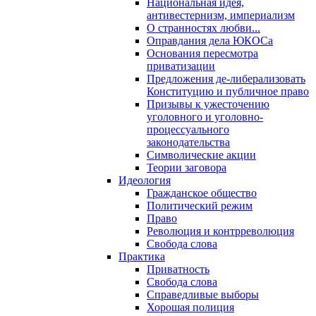
Национальная идея,
антивестернизм, империализм
О странностях любви...
Оправдания дела ЮКОСа
Основания пересмотра
приватизации
Предложения де-либерализовать
Конституцию и публичное право
Призывы к ужесточению
уголовного и уголовно-
процессуального
законодательства
Символические акции
Теории заговора
Идеология
Гражданское общество
Политический режим
Право
Революция и контрреволюция
Свобода слова
Практика
Приватность
Свобода слова
Справедливые выборы
Хорошая полиция