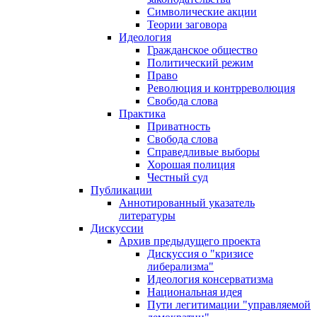
Символические акции
Теории заговора
Идеология
Гражданское общество
Политический режим
Право
Революция и контрреволюция
Свобода слова
Практика
Приватность
Свобода слова
Справедливые выборы
Хорошая полиция
Честный суд
Публикации
Аннотированный указатель
литературы
Дискуссии
Архив предыдущего проекта
Дискуссия о "кризисе
либерализма"
Идеология консерватизма
Национальная идея
Пути легитимации "управляемой