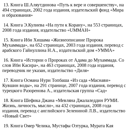
13. Книга Ш.Аляутдинова «Путь к вере и совершенству», на
494 страницах, 2002 года издания, издательский фонд «Мира
и образования»
14. Книга Э.Кулиева «На пути к Корану», на 553 страницах,
2008 года издания, издательство «UMMAH»
15. Книга Ибн Хишама «Жизнеописание Пророка
Мухаммада», на 652 страницах, 2003 года издания, перевод с
арабского Гайнуллина Н.А., издательский дом «УММА»
16. Книга «Истории о Пророках от Адама до Мухаммада. Со
слов Ибн Касира», на 463 страницах, 2008 года издания,
переводчик не указан, издательство «Диля»
17. Книга Османа Нури Топбаша «Из сада «Маснави»
Кувшин воды», на 291 странице, 2007 года издания, перевод с
турецкого Разоренова А., издательская группа «Сад»
18. Книга Шефика Джана «Мевляна Джалаледдин РУМИ.
Жизнь, личность, мысли», на 432 страницах, 2008 года
издания, перевод с английского Зелениной Л.В., издательство
«Новый Свет»
19. Книга Омер Челика, Мустафы Озтурка, Мурата Кая