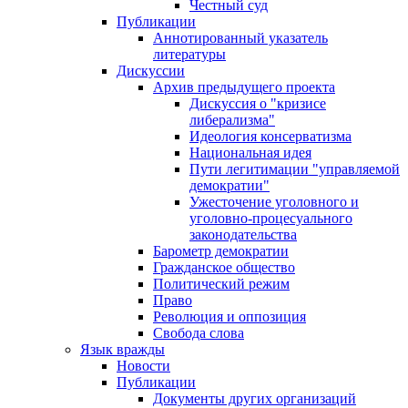
Честный суд
Публикации
Аннотированный указатель
литературы
Дискуссии
Архив предыдущего проекта
Дискуссия о "кризисе
либерализма"
Идеология консерватизма
Национальная идея
Пути легитимации "управляемой
демократии"
Ужесточение уголовного и
уголовно-процесуального
законодательства
Барометр демократии
Гражданское общество
Политический режим
Право
Революция и оппозиция
Свобода слова
Язык вражды
Новости
Публикации
Документы других организаций