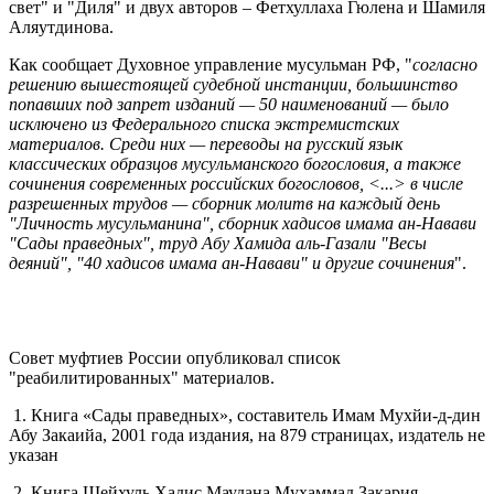
свет" и "Диля" и двух авторов – Фетхуллаха Гюлена и Шамиля
Аляутдинова.
Как сообщает Духовное управление мусульман РФ, "
согласно
решению вышестоящей судебной инстанции, большинство
попавших под запрет изданий — 50 наименований — было
исключено из Федерального списка экстремистских
материалов. Среди них — переводы на русский язык
классических образцов мусульманского богословия, а также
сочинения современных российских богословов, <...> в числе
разрешенных трудов — сборник молитв на каждый день
"Личность мусульманина", сборник хадисов имама ан-Навави
"Сады праведных", труд Абу Хамида аль-Газали "Весы
деяний", "40 хадисов имама ан-Навави" и другие сочинения
".
Совет муфтиев России опубликовал список
"реабилитированных" материалов.
1. Книга «Сады праведных», составитель Имам Мухйи-д-дин
Абу Закаийа, 2001 года издания, на 879 страницах, издатель не
указан
2. Книга Шейхуль Хадис Маудана Мухаммад Закария