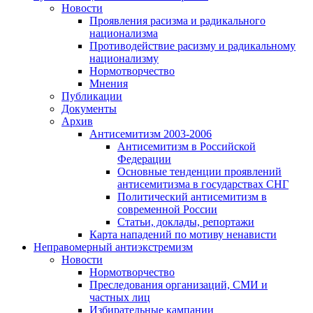
Новости
Проявления расизма и радикального
национализма
Противодействие расизму и радикальному
национализму
Нормотворчество
Мнения
Публикации
Документы
Архив
Антисемитизм 2003-2006
Антисемитизм в Российской
Федерации
Основные тенденции проявлений
антисемитизма в государствах СНГ
Политический антисемитизм в
современной России
Статьи, доклады, репортажи
Карта нападений по мотиву ненависти
Неправомерный антиэкстремизм
Новости
Нормотворчество
Преследования организаций, СМИ и
частных лиц
Избирательные кампании