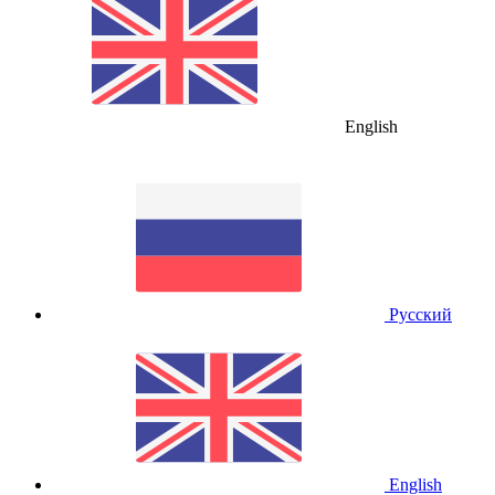
English
Русский
English