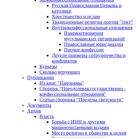
Русская Православная Церковь и
католики
Христианство и ислам
Традиционные религии против "сект"
Внутриконфессиональные отношения
Взаимоотношения
мусульманских организаций
Православные юрисдикции
Прочие конфессии
Другие примеры сотрудничества и
конфликтов
Курьезы
Сколько верующих
Публикации
Из книг "Панорамы"
Сборник "Преодолевая государственно -
конфессиональные отношения"
Статьи сборника "Пределы светскости"
Документы
Архив
Власть
Борьба с ИНН и другими
машиночитаемыми кодами
Место религии в обществе в целом