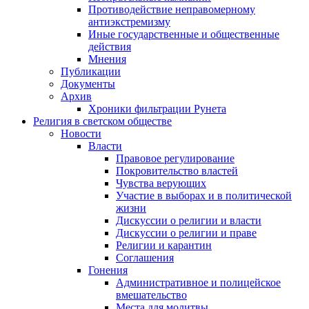
Противодействие неправомерному
антиэкстремизму
Иные государственные и общественные
действия
Мнения
Публикации
Документы
Архив
Хроники фильтрации Рунета
Религия в светском обществе
Новости
Власти
Правовое регулирование
Покровительство властей
Чувства верующих
Участие в выборах и в политической
жизни
Дискуссии о религии и власти
Дискуссии о религии и праве
Религии и карантин
Соглашения
Гонения
Административное и полицейское
вмешательство
Места для молитвы