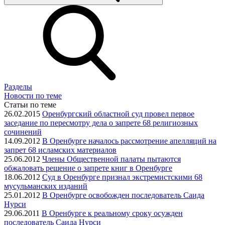
Разделы
Новости по теме
Статьи по теме
26.02.2015
Оренбургский областной суд провел первое
заседание по пересмотру дела о запрете 68 религиозных
сочинений
14.09.2012
В Оренбурге началось рассмотрение апелляций на
запрет 68 исламских материалов
25.06.2012
Члены Общественной палаты пытаются
обжаловать решение о запрете книг в Оренбурге
18.06.2012
Суд в Оренбурге признал экстремистскими 68
мусульманских изданий
25.01.2012
В Оренбурге освобожден последователь Саида
Нурси
29.06.2011
В Оренбурге к реальному сроку осужден
последователь Саида Нурси