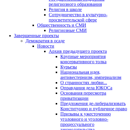
религиозного образования
Религия в школе
Сотрудничество в культурно-
просветительской сфере
Общественность и СМИ
Религиозные СМИ
Завершенные проекты
Демократия в осаде
Новости
Архив предыдущего проекта
Крупные мероприятия
консервативного толка
Курьезы
Национальная идея,
антивестернизм, империализм
О странностях любви...
Оправдания дела ЮКОСа
Основания пересмотра
приватизации
Предложения де-либерализовать
Конституцию и публичное право
Призывы к ужесточению
уголовного и уголовно-
процессуального
законодательства