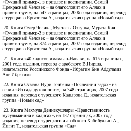
«Лучший пример-1 в призыве и воспитании. Самый
Прекрасный Человек – да благословит его Аллах и
приветствует», на 547 страницах, 2006 года издания, перевод
с турецкого Ергазиева А., издательская группа «Новый сад»
20. Книга Омер Челика, Мустафы Озтурка, Мурата Кая
«Лучший пример-3 в призыве и воспитании. Самый
Прекрасный Человек – да благословит его Аллах и
приветствует», на 374 страницах, 2007 года издания, перевод
с турецкого Ергазиева А., издательская группа «Новый сад»
21. Книга «40 хадисов имама ан-Навави, на 615 страницах,
2001 года издания, перевод с арабского В.Нирша,
издательство Российского Фонда «Ибрагим Бин Абдулазиз
Аль Ибрагим»
22. Книга Османа Нури Топбаша «Последний вздох» из
серии «Из сада духовности», на 348 страницах, 2007 года
издания, перевод с турецкого Кадырова Д., издательская
группа «Новый сад»
23. Книга Махмуда Денизкушлары «Нравственность
мусульманина в хадисах», на 187 страницах, 2007 года
издания, перевод с турецкого и арабского Хабибуллин А.,
Йигит Т., издательская группа «Сад»