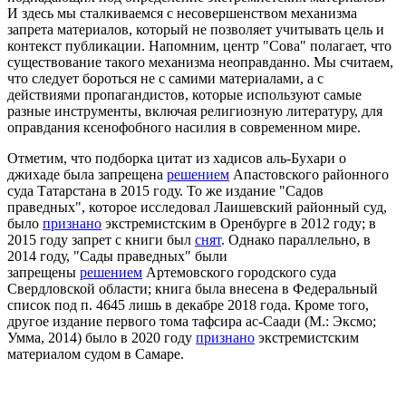
И здесь мы сталкиваемся с несовершенством механизма
запрета материалов, который не позволяет учитывать цель и
контекст публикации. Напомним, центр "Сова" полагает, что
существование такого механизма неоправданно. Мы считаем,
что следует бороться не с самими материалами, а с
действиями пропагандистов, которые используют самые
разные инструменты, включая религиозную литературу, для
оправдания ксенофобного насилия в современном мире.
Отметим, что подборка цитат из хадисов аль-Бухари о
джихаде была запрещена
решением
Апастовского районного
суда Татарстана в 2015 году. То же издание "Садов
праведных", которое исследовал Лаишевский районный суд,
было
признано
экстремистским в Оренбурге в 2012 году; в
2015 году запрет с книги был
снят
. Однако параллельно, в
2014 году, "Сады праведных" были
запрещены
решением
Артемовского городского суда
Свердловской области; книга была внесена в Федеральный
список под п. 4645 лишь в декабре 2018 года. Кроме того,
другое издание первого тома тафсира ас-Саади (М.: Эксмо;
Умма, 2014) было в 2020 году
признано
экстремистским
материалом судом в Самаре.