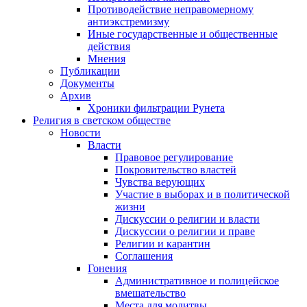
Противодействие неправомерному
антиэкстремизму
Иные государственные и общественные
действия
Мнения
Публикации
Документы
Архив
Хроники фильтрации Рунета
Религия в светском обществе
Новости
Власти
Правовое регулирование
Покровительство властей
Чувства верующих
Участие в выборах и в политической
жизни
Дискуссии о религии и власти
Дискуссии о религии и праве
Религии и карантин
Соглашения
Гонения
Административное и полицейское
вмешательство
Места для молитвы