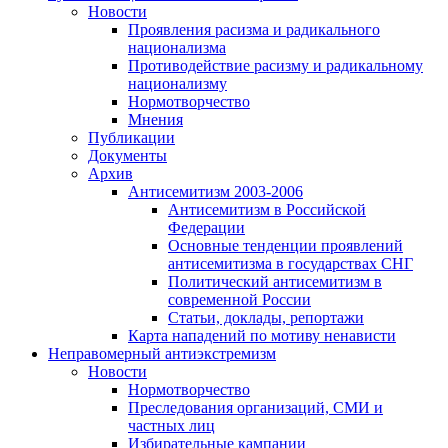
Новости
Проявления расизма и радикального
национализма
Противодействие расизму и радикальному
национализму
Нормотворчество
Мнения
Публикации
Документы
Архив
Антисемитизм 2003-2006
Антисемитизм в Российской
Федерации
Основные тенденции проявлений
антисемитизма в государствах СНГ
Политический антисемитизм в
современной России
Статьи, доклады, репортажи
Карта нападений по мотиву ненависти
Неправомерный антиэкстремизм
Новости
Нормотворчество
Преследования организаций, СМИ и
частных лиц
Избирательные кампании