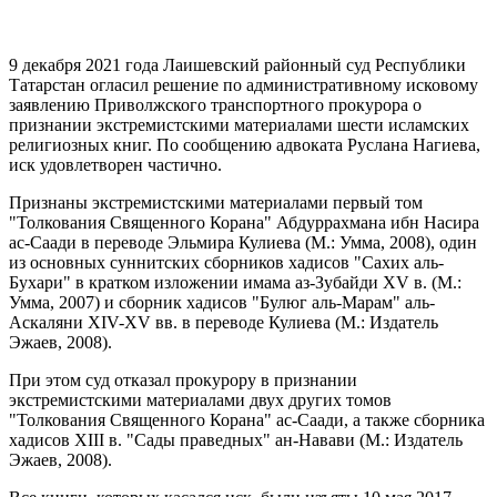
9 декабря 2021 года Лаишевский районный суд Республики
Татарстан огласил решение по административному исковому
заявлению Приволжского транспортного прокурора о
признании экстремистскими материалами шести исламских
религиозных книг. По сообщению адвоката Руслана Нагиева,
иск удовлетворен частично.
Признаны экстремистскими материалами первый том
"Толкования Священного Корана" Абдуррахмана ибн Насира
ас-Саади в переводе Эльмира Кулиева (М.: Умма, 2008), один
из основных суннитских сборников хадисов "Сахих аль-
Бухари" в кратком изложении имама аз-Зубайди XV в. (М.:
Умма, 2007) и сборник хадисов "Булюг аль-Марам" аль-
Аскаляни XIV-XV вв. в переводе Кулиева (М.: Издатель
Эжаев, 2008).
При этом суд отказал прокурору в признании
экстремистскими материалами двух других томов
"Толкования Священного Корана" ас-Саади, а также сборника
хадисов XIII в. "Сады праведных" ан-Навави (М.: Издатель
Эжаев, 2008).