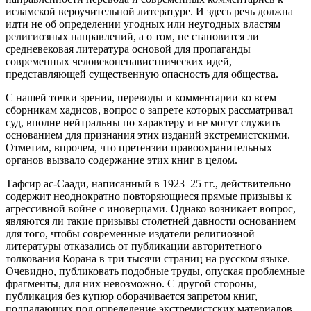
исламской вероучительной литературе. И здесь речь должна
идти не об определении угодных или неугодных властям
религиозных направлений, а о том, не становится ли
средневековая литература основой для пропаганды
современных человеконенавистнических идей,
представляющей существенную опасность для общества.
С нашей точки зрения, переводы и комментарии ко всем
сборникам хадисов, вопрос о запрете которых рассматривал
суд, вполне нейтральны по характеру и не могут служить
основанием для признания этих изданий экстремистскими.
Отметим, впрочем, что претензии правоохранительных
органов вызвало содержание этих книг в целом.
Тафсир ас-Саади, написанный в 1923–25 гг., действительно
содержит неоднократно повторяющиеся прямые призывы к
агрессивной войне с иноверцами. Однако возникает вопрос,
являются ли такие призывы столетней давности основанием
для того, чтобы современные издатели религиозной
литературы отказались от публикации авторитетного
толкования Корана в три тысячи страниц на русском языке.
Очевидно, публиковать подобные труды, опуская проблемные
фрагменты, для них невозможно. С другой стороны,
публикация без купюр оборачивается запретом книг,
подпадающих под определение экстремистских материалов.