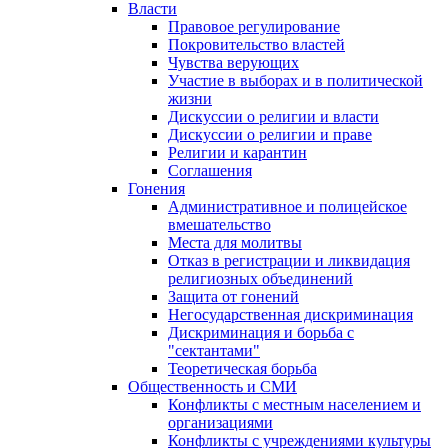
Власти
Правовое регулирование
Покровительство властей
Чувства верующих
Участие в выборах и в политической
жизни
Дискуссии о религии и власти
Дискуссии о религии и праве
Религии и карантин
Соглашения
Гонения
Административное и полицейское
вмешательство
Места для молитвы
Отказ в регистрации и ликвидация
религиозных объединений
Защита от гонений
Негосударственная дискриминация
Дискриминация и борьба с
"сектантами"
Теоретическая борьба
Общественность и СМИ
Конфликты с местным населением и
организациями
Конфликты с учреждениями культуры