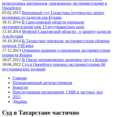
религиозных материалов, признанных экстремистскими в
Оренбурге
05.02.2015
Верховный суд Татарстана подтвердил запрет
выдержки из хадисов аль-Бухари
18.11.2014
В Свердловской области признали
экстремистскими еще 13 мусульманских книг
13.10.2014
Муфтий Саратовской области - о запрете хадисов
Аль-Бухари
10.10.2014
В Татарстане признали экстремистским сборник
хадисов VIII века
17.12.2013
Отменено решение о признании экстремистским
перевода Корана
18.07.2012
В Омске неправомерно запрещен труд о Коране
18.06.2012
Суд в Оренбурге признал экстремистскими 68
мусульманских изданий
Главная
Неправомерный антиэкстремизм
Новости
Преследования организаций, СМИ и частных лиц
2021
Декабрь
Суд в Татарстане частично