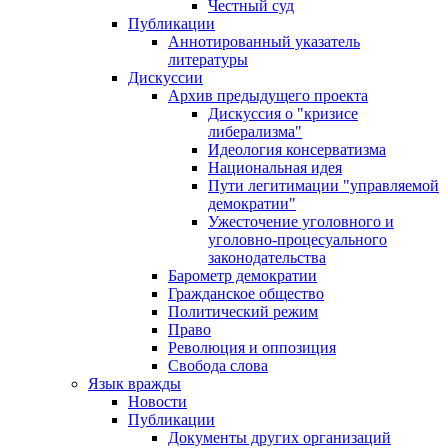
Честный суд
Публикации
Аннотированный указатель
литературы
Дискуссии
Архив предыдущего проекта
Дискуссия о "кризисе
либерализма"
Идеология консерватизма
Национальная идея
Пути легитимации "управляемой
демократии"
Ужесточение уголовного и
уголовно-процесуального
законодательства
Барометр демократии
Гражданское общество
Политический режим
Право
Революция и оппозиция
Свобода слова
Язык вражды
Новости
Публикации
Документы других организаций