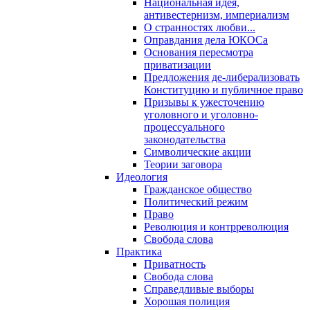
Национальная идея,
антивестернизм, империализм
О странностях любви...
Оправдания дела ЮКОСа
Основания пересмотра
приватизации
Предложения де-либерализовать
Конституцию и публичное право
Призывы к ужесточению
уголовного и уголовно-
процессуального
законодательства
Символические акции
Теории заговора
Идеология
Гражданское общество
Политический режим
Право
Революция и контрреволюция
Свобода слова
Практика
Приватность
Свобода слова
Справедливые выборы
Хорошая полиция