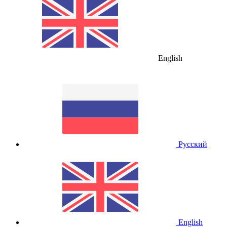
English
Русский
English