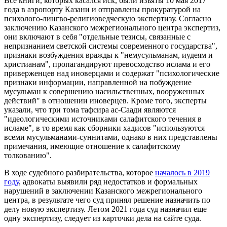
Все книги, которых касался иск, были изъяты 10 мая 2017
года в аэропорту Казани и отправлены прокуратурой на
психолого-лингво-религиоведческую экспертизу. Согласно
заключению Казанского межрегионального центра экспертиз,
они включают в себя "отдельные тезисы, связанные с
непризнанием светской системы современного государства",
признаки возбуждения вражды к "немусульманам, иудеям и
христианам", пропагандируют превосходство ислама и его
приверженцев над иноверцами и содержат "психологические
признаки информации, направленной на побуждение
мусульман к совершению насильственных, вооруженных
действий" в отношении иноверцев. Кроме того, эксперты
указали, что три тома тафсира ас-Саади являются
"идеологическими источниками салафитского течения в
исламе", в то время как сборники хадисов "используются
всеми мусульманами-суннитами, однако в них представлены
примечания, имеющие отношение к салафитскому
толкованию".
В ходе судебного разбирательства, которое
началось в 2019
году
, адвокаты выявили ряд недостатков и формальных
нарушений в заключении Казанского межрегионального
центра, в результате чего суд принял решение назначить по
делу новую экспертизу. Летом 2021 года суд назначил еще
одну экспертизу, следует из карточки дела на сайте суда.