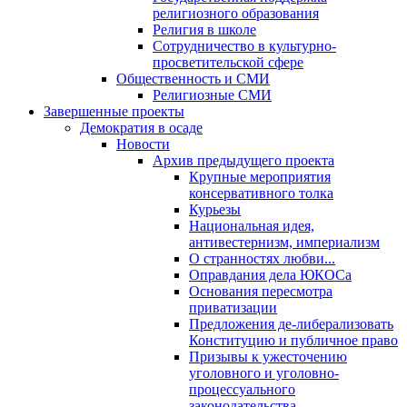
религиозного образования
Религия в школе
Сотрудничество в культурно-
просветительской сфере
Общественность и СМИ
Религиозные СМИ
Завершенные проекты
Демократия в осаде
Новости
Архив предыдущего проекта
Крупные мероприятия
консервативного толка
Курьезы
Национальная идея,
антивестернизм, империализм
О странностях любви...
Оправдания дела ЮКОСа
Основания пересмотра
приватизации
Предложения де-либерализовать
Конституцию и публичное право
Призывы к ужесточению
уголовного и уголовно-
процессуального
законодательства