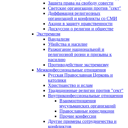
Защита права на свободу совести
Светские организации против "сект"
Диффамация религиозных
организаций и конфликты со СМИ
Акции в защиту нравственности
Дискуссии о религии и обществе
Экстремизм
Вандализм
Убийства и насилие
Разжигание национальной и
религиозной розни и призывы к
насилию
Противодействие экстремизму
Межконфессиональные отношения
Русская Православная Церковь и
католики
Христианство и ислам
Традиционные религии против "сект"
Внутриконфессиональные отношения
Взаимоотношения
мусульманских организаций
Православные юрисдикции
Прочие конфессии
Другие примеры сотрудничества и
конфликтов