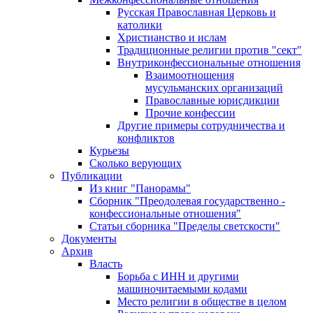
Русская Православная Церковь и
католики
Христианство и ислам
Традиционные религии против "сект"
Внутриконфессиональные отношения
Взаимоотношения
мусульманских организаций
Православные юрисдикции
Прочие конфессии
Другие примеры сотрудничества и
конфликтов
Курьезы
Сколько верующих
Публикации
Из книг "Панорамы"
Сборник "Преодолевая государственно -
конфессиональные отношения"
Статьи сборника "Пределы светскости"
Документы
Архив
Власть
Борьба с ИНН и другими
машиночитаемыми кодами
Место религии в обществе в целом