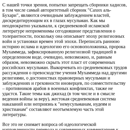
С нашей точки зрения, попытки запрещать сборники хадисов,
в том числе самый авторитетный сборник "Сахих аль-
Бухари", являются очевидным заблуждением властей,
дискредитирующим их в глазах мусульман. Как мы
неоднократно указывали, к средневековой исламской
литературе неприменимы сегодняшние представления о
толерантности, поскольку она описывает эпоху религиозных
войн и установки времен этой эпохи. Переписать раннюю
историю ислама и идеологию его основоположника, пророка
Мухаммеда, зафиксированную религиозной традицией в
определенном виде, очевидно, невозможно, и, равным
образом, невозможно скрыть этот пласт от современных
российских мусульман. Выкорчевать из средневековых трудов
рассуждения о превосходстве учения Мухаммеда над другими
религиями, о достоинствах правоверных мусульман и
заблуждениях и греховности иноверцев, по совместительству
– противников арабов в военных конфликтах, также не
удастся. Такие темы как джихад (в том числе и в смысле
ведения войны за веру), жестокая средневековая система
наказаний или неприязнь к "немусульманам, иудеям и
христианам" составляют неотъемлемую часть этой
литературы.
Все это не снимает вопроса об идеологической
направленности перевода и современных комментариев к