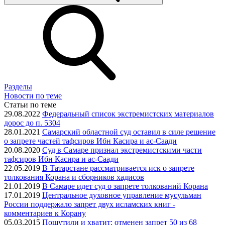
Разделы
Новости по теме
Статьи по теме
29.08.2022
Федеральный список экстремистских материалов
дорос до п. 5304
28.01.2021
Самарский областной суд оставил в силе решение
о запрете частей тафсиров Ибн Касира и ас-Саади
20.08.2020
Суд в Самаре признал экстремистскими части
тафсиров Ибн Касира и ас-Саади
22.05.2019
В Татарстане рассматривается иск о запрете
толкования Корана и сборников хадисов
21.01.2019
В Самаре идет суд о запрете толкований Корана
17.01.2019
Центральное духовное управление мусульман
России поддержало запрет двух исламских книг -
комментариев к Корану
05.03.2015
Пошутили и хватит: отменен запрет 50 из 68