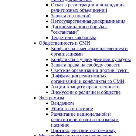
Отказ в регистрации и ликвидация
религиозных объединений
Защита от гонений
Негосударственная дискриминация
Дискриминация и борьба с
"сектантами"
Теоретическая борьба
Общественность и СМИ
Конфликты с местным населением и
организациями
Конфликты с учреждениями культуры
Защита права на свободу совести
Светские организации против "сект"
Диффамация религиозных
организаций и конфликты со СМИ
Акции в защиту нравственности
Дискуссии о религии и обществе
Экстремизм
Вандализм
Убийства и насилие
Разжигание национальной и
религиозной розни и призывы к
насилию
Противодействие экстремизму
Межконфессиональные отношения