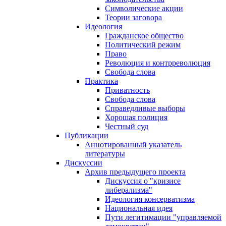
Символические акции
Теории заговора
Идеология
Гражданское общество
Политический режим
Право
Революция и контрреволюция
Свобода слова
Практика
Приватность
Свобода слова
Справедливые выборы
Хорошая полиция
Честный суд
Публикации
Аннотированный указатель
литературы
Дискуссии
Архив предыдущего проекта
Дискуссия о "кризисе
либерализма"
Идеология консерватизма
Национальная идея
Пути легитимации "управляемой