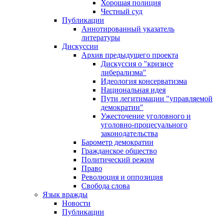
Хорошая полиция
Честный суд
Публикации
Аннотированный указатель
литературы
Дискуссии
Архив предыдущего проекта
Дискуссия о "кризисе
либерализма"
Идеология консерватизма
Национальная идея
Пути легитимации "управляемой
демократии"
Ужесточение уголовного и
уголовно-процесуального
законодательства
Барометр демократии
Гражданское общество
Политический режим
Право
Революция и оппозиция
Свобода слова
Язык вражды
Новости
Публикации