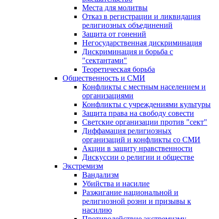
Места для молитвы
Отказ в регистрации и ликвидация
религиозных объединений
Защита от гонений
Негосударственная дискриминация
Дискриминация и борьба с
"сектантами"
Теоретическая борьба
Общественность и СМИ
Конфликты с местным населением и
организациями
Конфликты с учреждениями культуры
Защита права на свободу совести
Светские организации против "сект"
Диффамация религиозных
организаций и конфликты со СМИ
Акции в защиту нравственности
Дискуссии о религии и обществе
Экстремизм
Вандализм
Убийства и насилие
Разжигание национальной и
религиозной розни и призывы к
насилию
Противодействие экстремизму