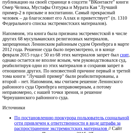
публикацию на своей странице в соцсети "ВКонтакте" книги
Омер Челика, Мустафы Озтурка и Мурата Кая "Лучший
пример-2 в призыве и воспитании. Самый прекрасный
человек – да благословит его Аллах и приветствует" (п. 1310
Федерального списка экстремистских материалов).
Напомним, эта книга была признана экстремистской в числе
других 68 мусульманских религиозных материалов,
запрещенных Ленинским районным судом Оренбурга в марте
2012 года. Решение суда было пересмотрено, и в конце
февраля 2015 года с 50 из 68 этих материалов запрет был
снят
,
однако остается не вполне ясным, чем руководствовался суд,
реабилитируя одни из этих материалов и сохраняя запрет в
отношении других. По неизвестной причине первый и третий
тома книги "Лучший пример" были реабилитированы, а
второй – нет. Напомним, мы считаем решение Ленинского
районного суда Оренбурга неправомерным, а потому
неправомерно, с нашей точки зрения, и решение
Чернушинского районного суда.
Источники
По постановлению прокурора пользователь социальной
сети привлечен к ответственности в виде штрафа за
распространение экстремистских материалов
// Сайт