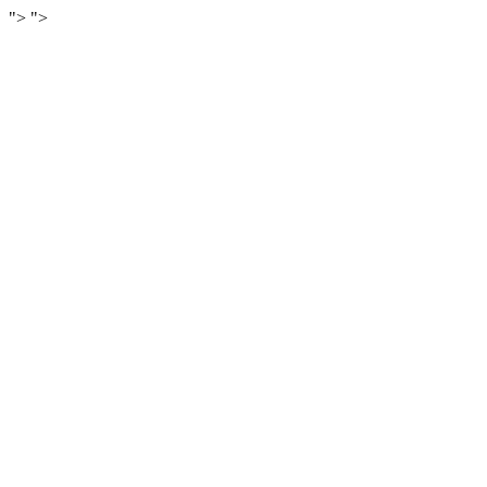
">
">