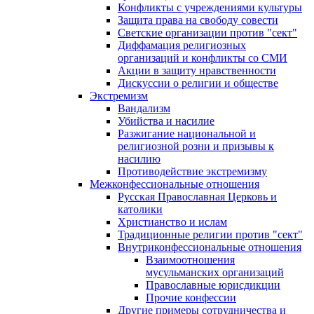
Конфликты с учреждениями культуры
Защита права на свободу совести
Светские организации против "сект"
Диффамация религиозных
организаций и конфликты со СМИ
Акции в защиту нравственности
Дискуссии о религии и обществе
Экстремизм
Вандализм
Убийства и насилие
Разжигание национальной и
религиозной розни и призывы к
насилию
Противодействие экстремизму
Межконфессиональные отношения
Русская Православная Церковь и
католики
Христианство и ислам
Традиционные религии против "сект"
Внутриконфессиональные отношения
Взаимоотношения
мусульманских организаций
Православные юрисдикции
Прочие конфессии
Другие примеры сотрудничества и