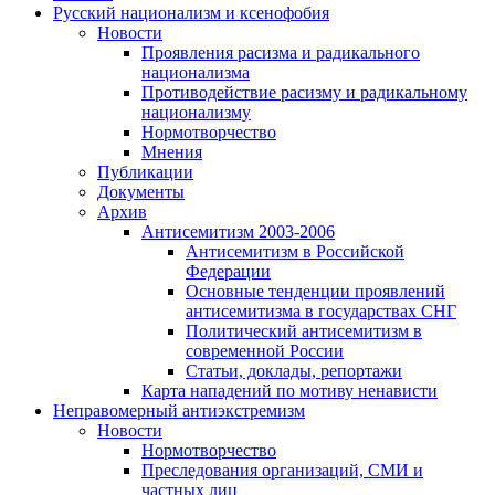
Русский национализм и ксенофобия
Новости
Проявления расизма и радикального
национализма
Противодействие расизму и радикальному
национализму
Нормотворчество
Мнения
Публикации
Документы
Архив
Антисемитизм 2003-2006
Антисемитизм в Российской
Федерации
Основные тенденции проявлений
антисемитизма в государствах СНГ
Политический антисемитизм в
современной России
Статьи, доклады, репортажи
Карта нападений по мотиву ненависти
Неправомерный антиэкстремизм
Новости
Нормотворчество
Преследования организаций, СМИ и
частных лиц