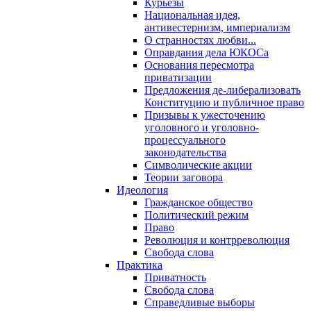
Курьезы
Национальная идея,
антивестернизм, империализм
О странностях любви...
Оправдания дела ЮКОСа
Основания пересмотра
приватизации
Предложения де-либерализовать
Конституцию и публичное право
Призывы к ужесточению
уголовного и уголовно-
процессуального
законодательства
Символические акции
Теории заговора
Идеология
Гражданское общество
Политический режим
Право
Революция и контрреволюция
Свобода слова
Практика
Приватность
Свобода слова
Справедливые выборы