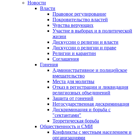
Новости
Власти
Правовое регулирование
Покровительство властей
Чувства верующих
Участие в выборах и в политической
жизни
Дискуссии о религии и власти
Дискуссии о религии и праве
Религии и карантин
Соглашения
Гонения
Административное и полицейское
вмешательство
Места для молитвы
Отказ в регистрации и ликвидация
религиозных объединений
Защита от гонений
Негосударственная дискриминация
Дискриминация и борьба с
"сектантами"
Теоретическая борьба
Общественность и СМИ
Конфликты с местным населением и
организациями