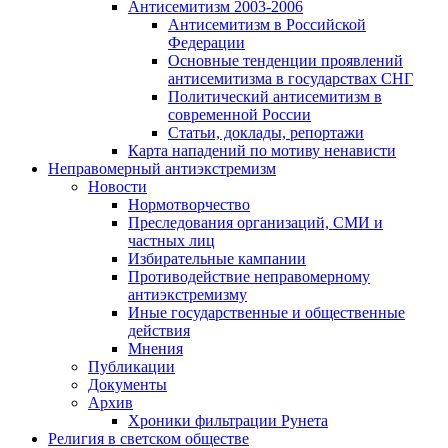
Антисемитизм 2003-2006
Антисемитизм в Российской
Федерации
Основные тенденции проявлений
антисемитизма в государствах СНГ
Политический антисемитизм в
современной России
Статьи, доклады, репортажи
Карта нападений по мотиву ненависти
Неправомерный антиэкстремизм
Новости
Нормотворчество
Преследования организаций, СМИ и
частных лиц
Избирательные кампании
Противодействие неправомерному
антиэкстремизму
Иные государственные и общественные
действия
Мнения
Публикации
Документы
Архив
Хроники фильтрации Рунета
Религия в светском обществе