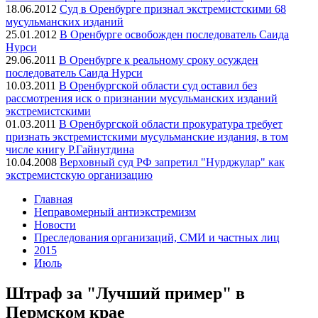
18.06.2012
Суд в Оренбурге признал экстремистскими 68
мусульманских изданий
25.01.2012
В Оренбурге освобожден последователь Саида
Нурси
29.06.2011
В Оренбурге к реальному сроку осужден
последователь Саида Нурси
10.03.2011
В Оренбургской области суд оставил без
рассмотрения иск о признании мусульманских изданий
экстремистскими
01.03.2011
В Оренбургской области прокуратура требует
признать экстремистскими мусульманские издания, в том
числе книгу Р.Гайнутдина
10.04.2008
Верховный суд РФ запретил "Нурджулар" как
экстремистскую организацию
Главная
Неправомерный антиэкстремизм
Новости
Преследования организаций, СМИ и частных лиц
2015
Июль
Штраф за "Лучший пример" в
Пермском крае