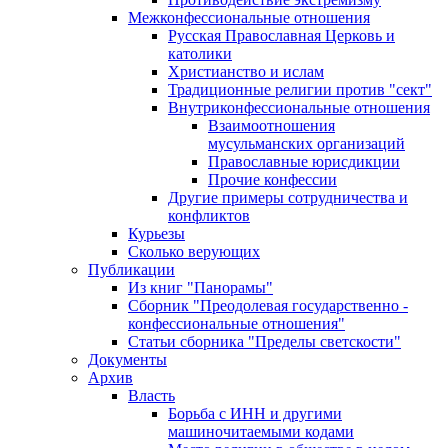
Межконфессиональные отношения
Русская Православная Церковь и
католики
Христианство и ислам
Традиционные религии против "сект"
Внутриконфессиональные отношения
Взаимоотношения
мусульманских организаций
Православные юрисдикции
Прочие конфессии
Другие примеры сотрудничества и
конфликтов
Курьезы
Сколько верующих
Публикации
Из книг "Панорамы"
Сборник "Преодолевая государственно -
конфессиональные отношения"
Статьи сборника "Пределы светскости"
Документы
Архив
Власть
Борьба с ИНН и другими
машиночитаемыми кодами