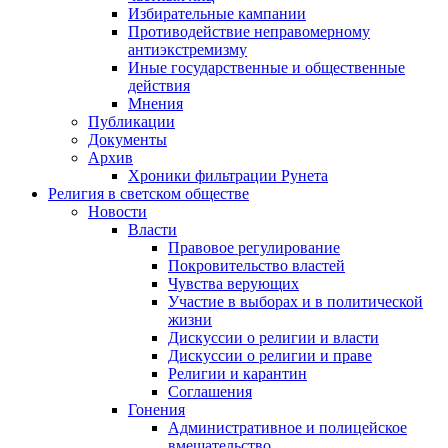
Избирательные кампании
Противодействие неправомерному
антиэкстремизму
Иные государственные и общественные
действия
Мнения
Публикации
Документы
Архив
Хроники фильтрации Рунета
Религия в светском обществе
Новости
Власти
Правовое регулирование
Покровительство властей
Чувства верующих
Участие в выборах и в политической
жизни
Дискуссии о религии и власти
Дискуссии о религии и праве
Религии и карантин
Соглашения
Гонения
Административное и полицейское
вмешательство