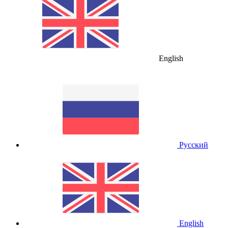
English
Русский
English