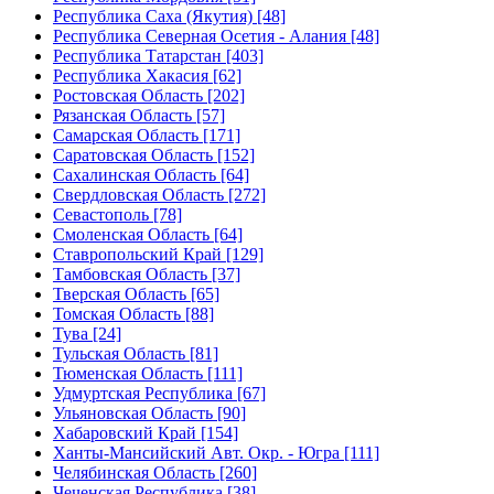
Республика Саха (Якутия) [48]
Республика Северная Осетия - Алания [48]
Республика Татарстан [403]
Республика Хакасия [62]
Ростовская Область [202]
Рязанская Область [57]
Самарская Область [171]
Саратовская Область [152]
Сахалинская Область [64]
Свердловская Область [272]
Севастополь [78]
Смоленская Область [64]
Ставропольский Край [129]
Тамбовская Область [37]
Тверская Область [65]
Томская Область [88]
Тува [24]
Тульская Область [81]
Тюменская Область [111]
Удмуртская Республика [67]
Ульяновская Область [90]
Хабаровский Край [154]
Ханты-Мансийский Авт. Окр. - Югра [111]
Челябинская Область [260]
Чеченская Республика [38]