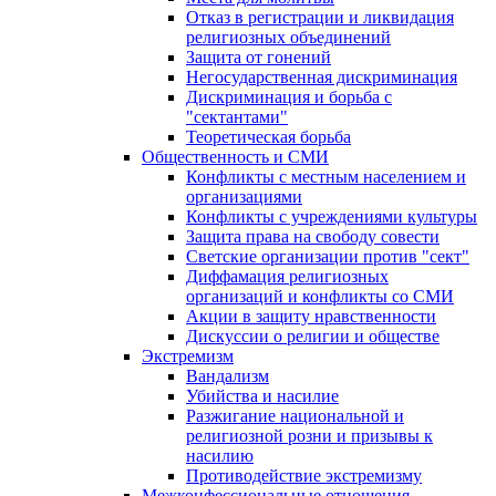
Отказ в регистрации и ликвидация
религиозных объединений
Защита от гонений
Негосударственная дискриминация
Дискриминация и борьба с
"сектантами"
Теоретическая борьба
Общественность и СМИ
Конфликты с местным населением и
организациями
Конфликты с учреждениями культуры
Защита права на свободу совести
Светские организации против "сект"
Диффамация религиозных
организаций и конфликты со СМИ
Акции в защиту нравственности
Дискуссии о религии и обществе
Экстремизм
Вандализм
Убийства и насилие
Разжигание национальной и
религиозной розни и призывы к
насилию
Противодействие экстремизму
Межконфессиональные отношения