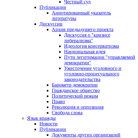
Честный суд
Публикации
Аннотированный указатель
литературы
Дискуссии
Архив предыдущего проекта
Дискуссия о "кризисе
либерализма"
Идеология консерватизма
Национальная идея
Пути легитимации "управляемой
демократии"
Ужесточение уголовного и
уголовно-процесуального
законодательства
Барометр демократии
Гражданское общество
Политический режим
Право
Революция и оппозиция
Свобода слова
Язык вражды
Новости
Публикации
Документы других организаций