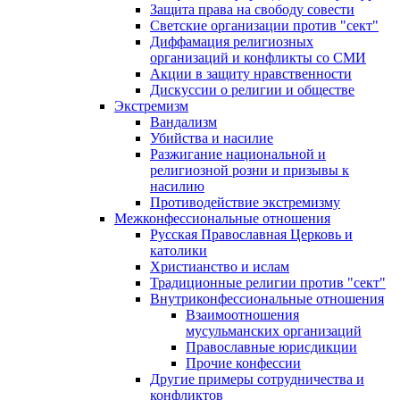
Защита права на свободу совести
Светские организации против "сект"
Диффамация религиозных
организаций и конфликты со СМИ
Акции в защиту нравственности
Дискуссии о религии и обществе
Экстремизм
Вандализм
Убийства и насилие
Разжигание национальной и
религиозной розни и призывы к
насилию
Противодействие экстремизму
Межконфессиональные отношения
Русская Православная Церковь и
католики
Христианство и ислам
Традиционные религии против "сект"
Внутриконфессиональные отношения
Взаимоотношения
мусульманских организаций
Православные юрисдикции
Прочие конфессии
Другие примеры сотрудничества и
конфликтов