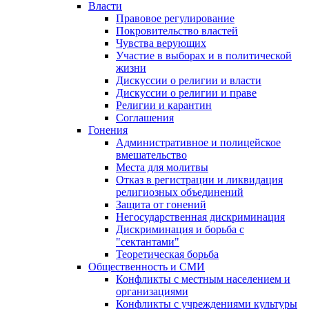
Власти
Правовое регулирование
Покровительство властей
Чувства верующих
Участие в выборах и в политической
жизни
Дискуссии о религии и власти
Дискуссии о религии и праве
Религии и карантин
Соглашения
Гонения
Административное и полицейское
вмешательство
Места для молитвы
Отказ в регистрации и ликвидация
религиозных объединений
Защита от гонений
Негосударственная дискриминация
Дискриминация и борьба с
"сектантами"
Теоретическая борьба
Общественность и СМИ
Конфликты с местным населением и
организациями
Конфликты с учреждениями культуры