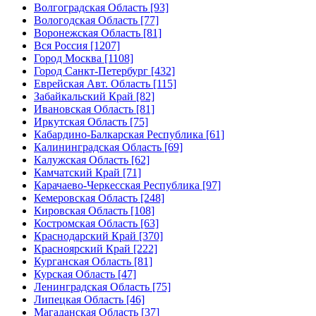
Волгоградская Область [93]
Вологодская Область [77]
Воронежская Область [81]
Вся Россия [1207]
Город Москва [1108]
Город Санкт-Петербург [432]
Еврейская Авт. Область [115]
Забайкальский Край [82]
Ивановская Область [81]
Иркутская Область [75]
Кабардино-Балкарская Республика [61]
Калининградская Область [69]
Калужская Область [62]
Камчатский Край [71]
Карачаево-Черкесская Республика [97]
Кемеровская Область [248]
Кировская Область [108]
Костромская Область [63]
Краснодарский Край [370]
Красноярский Край [222]
Курганская Область [81]
Курская Область [47]
Ленинградская Область [75]
Липецкая Область [46]
Магаданская Область [37]