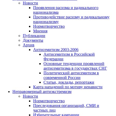
Новости
Проявления расизма и радикального
национализма
Противодействие расизму и радикальному
национализму
Нормотворчество
Мнения
Публикации
Документы
Архив
Антисемитизм 2003-2006
Антисемитизм в Российской
Федерации
Основные тенденции проявлений
антисемитизма в государствах СНГ
Политический антисемитизм в
современной России
Статьи, доклады, репортажи
Карта нападений по мотиву ненависти
Неправомерный антиэкстремизм
Новости
Нормотворчество
Преследования организаций, СМИ и
частных лиц
Избирательные кампании