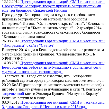
12.12.2014
Преследования организаций, СМИ и частных лиц
Прокуратура Белгорода требует признать экстремистскими
еще три брошюры Свидетелей Иеговы
Прокуратура Белгорода подала в суд иск с требованием
признать экстремистскими материалами брошюры
Свидетелей Иеговы "Сын „хочет открыть“ отца", "Безопасна
ли ваша пища" и "Была ли жизнь создана". 12 декабря 2014
года мы получили возможность ознакомиться с брошюрой
"Безопасна ли ваша пища".
26.08.2014
Преследования организаций, СМИ и частных лиц
"Экстремизм" с сайта "Светоч"
В августе 2014 года в Белгородской области экстремистским
материалом признана брошюра "Свидетельство IСУСЪ
ХРИСТОВО".
14.08.2013
Преследования организаций, СМИ и частных лиц
Белгородец оштрафован за публикацию в социальной сети
мусульманского религиозного труда
13 августа 2013 года стало известно, что Октябрьский
районный суд Белгорода приговорил местного жителя по ст.
20.29 КоАП (распространение экстремистских материалов) к
штрафу в тысячу рублей за публикацию в сети "ВКонтакте"
запрещенной
книги Эльмира Кулиева "На пути к Корану".
Решение вступило в силу.
03.04.2013
Преследования организаций, СМИ и частных лиц
Задержания Свидетелей Иеговы в марте 2013 года