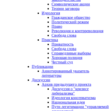
Символические акции
Теории заговора
Идеология
Гражданское общество
Политический режим
Право
Революция и контрреволюция
Свобода слова
Практика
Приватность
Свобода слова
Справедливые выборы
Хорошая полиция
Честный суд
Публикации
Аннотированный указатель
литературы
Дискуссии
Архив предыдущего проекта
Дискуссия о "кризисе
либерализма"
Идеология консерватизма
Национальная идея
Пути легитимации "управляемой