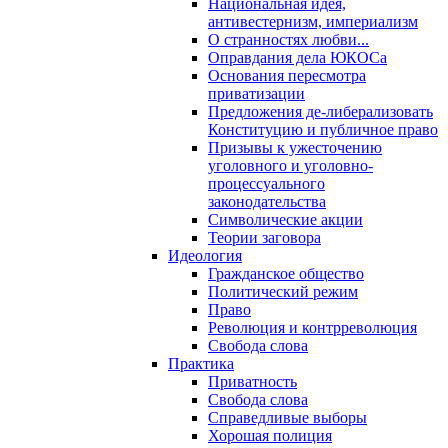
Национальная идея,
антивестернизм, империализм
О странностях любви...
Оправдания дела ЮКОСа
Основания пересмотра
приватизации
Предложения де-либерализовать
Конституцию и публичное право
Призывы к ужесточению
уголовного и уголовно-
процессуального
законодательства
Символические акции
Теории заговора
Идеология
Гражданское общество
Политический режим
Право
Революция и контрреволюция
Свобода слова
Практика
Приватность
Свобода слова
Справедливые выборы
Хорошая полиция