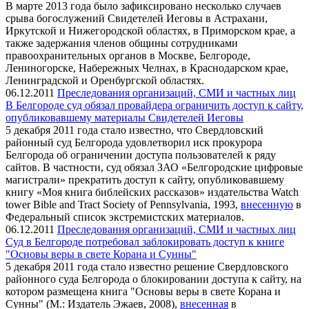
В марте 2013 года было зафиксировано несколько случаев
срыва богослужений Свидетелей Иеговы в Астрахани,
Иркутской и Нижегородской областях, в Приморском крае, а
также задержания членов общины сотрудниками
правоохранительных органов в Москве, Белгороде,
Лениногорске, Набережных Челнах, в Краснодарском крае,
Ленинградской и Оренбургской областях.
06.12.2011
Преследования организаций, СМИ и частных лиц
В Белгороде суд обязал провайдера ограничить доступ к сайту,
опубликовавшему материалы Свидетелей Иеговы
5 декабря 2011 года стало известно, что Свердловский
районный суд Белгорода удовлетворил иск прокурора
Белгорода об ограничении доступа пользователей к ряду
сайтов. В частности, суд обязал ЗАО «Белгородские цифровые
магистрали» прекратить доступ к сайту, опубликовавшему
книгу «Моя книга библейских рассказов» издательства Watch
tower Bible and Tract Society of Pennsylvania, 1993,
внесенную
в
Федеральный список экстремистских материалов.
06.12.2011
Преследования организаций, СМИ и частных лиц
Суд в Белгороде потребовал заблокировать доступ к книге
"Основы веры в свете Корана и Сунны"
5 декабря 2011 года стало известно решение Свердловского
районного суда Белгорода о блокировании доступа к сайту, на
котором размещена книга "Основы веры в свете Корана и
Сунны" (М.: Издатель Эжаев, 2008),
внесенная
в