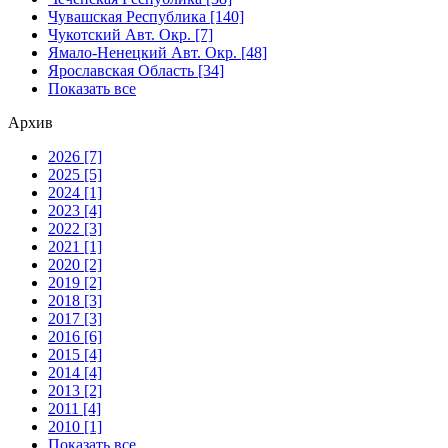
Чувашская Республика [140]
Чукотский Авт. Окр. [7]
Ямало-Ненецкий Авт. Окр. [48]
Ярославская Область [34]
Показать все
Архив
2026 [7]
2025 [5]
2024 [1]
2023 [4]
2022 [3]
2021 [1]
2020 [2]
2019 [2]
2018 [3]
2017 [3]
2016 [6]
2015 [4]
2014 [4]
2013 [2]
2011 [4]
2010 [1]
Показать все