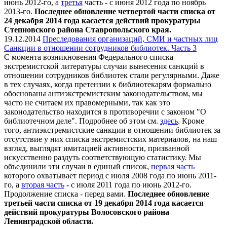
июнь 2012-го, а
третья
часть - с июня 2012 года по ноябрь
2013-го.
Последнее обновление четвертой части списка от
24 декабря 2014 года касается действий прокуратуры
Степновского района Ставропольского края.
19.12.2014
Преследования организаций, СМИ и частных лиц
Санкции в отношении сотрудников библиотек. Часть 3
С момента возникновения Федерального списка
экстремистской литературы случаи вынесения санкций в
отношении сотрудников библиотек стали регулярными. Даже
в тех случаях, когда претензии к библиотекарям формально
обоснованы антиэкстремистским законодательством, мы
часто не считаем их правомерными, так как это
законодательство находится в противоречии с законом "О
библиотечном деле". Подробнее об этом см.
здесь
. Кроме
того, антиэкстремистские санкции в отношении библиотек за
отсутствие у них списка экстремистских материалов, на наш
взгляд, выглядят имитацией активности, призванной
искусственно раздуть соответствующую статистику. Мы
объединили эти случаи в единый список,
первая часть
которого охватывает период с июля 2008 года по июнь 2011-
го, а
вторая часть
- с июля 2011 года по июнь 2012-го.
Продолжение списка - перед вами.
Последнее обновление
третьей части списка от 19 декабря 2014 года касается
действий прокуратуры Волосовского района
Ленинградской области.