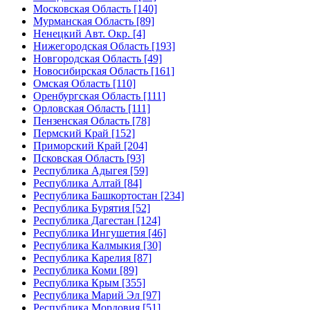
Московская Область [140]
Мурманская Область [89]
Ненецкий Авт. Окр. [4]
Нижегородская Область [193]
Новгородская Область [49]
Новосибирская Область [161]
Омская Область [110]
Оренбургская Область [111]
Орловская Область [111]
Пензенская Область [78]
Пермский Край [152]
Приморский Край [204]
Псковская Область [93]
Республика Адыгея [59]
Республика Алтай [84]
Республика Башкортостан [234]
Республика Бурятия [52]
Республика Дагестан [124]
Республика Ингушетия [46]
Республика Калмыкия [30]
Республика Карелия [87]
Республика Коми [89]
Республика Крым [355]
Республика Марий Эл [97]
Республика Мордовия [51]