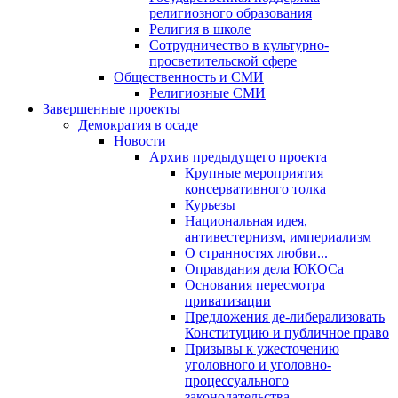
религиозного образования
Религия в школе
Сотрудничество в культурно-
просветительской сфере
Общественность и СМИ
Религиозные СМИ
Завершенные проекты
Демократия в осаде
Новости
Архив предыдущего проекта
Крупные мероприятия
консервативного толка
Курьезы
Национальная идея,
антивестернизм, империализм
О странностях любви...
Оправдания дела ЮКОСа
Основания пересмотра
приватизации
Предложения де-либерализовать
Конституцию и публичное право
Призывы к ужесточению
уголовного и уголовно-
процессуального
законодательства