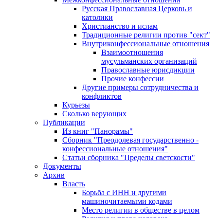
Русская Православная Церковь и
католики
Христианство и ислам
Традиционные религии против "сект"
Внутриконфессиональные отношения
Взаимоотношения
мусульманских организаций
Православные юрисдикции
Прочие конфессии
Другие примеры сотрудничества и
конфликтов
Курьезы
Сколько верующих
Публикации
Из книг "Панорамы"
Сборник "Преодолевая государственно -
конфессиональные отношения"
Статьи сборника "Пределы светскости"
Документы
Архив
Власть
Борьба с ИНН и другими
машиночитаемыми кодами
Место религии в обществе в целом