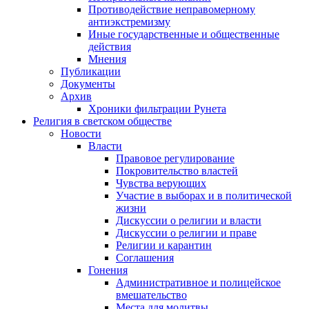
Противодействие неправомерному
антиэкстремизму
Иные государственные и общественные
действия
Мнения
Публикации
Документы
Архив
Хроники фильтрации Рунета
Религия в светском обществе
Новости
Власти
Правовое регулирование
Покровительство властей
Чувства верующих
Участие в выборах и в политической
жизни
Дискуссии о религии и власти
Дискуссии о религии и праве
Религии и карантин
Соглашения
Гонения
Административное и полицейское
вмешательство
Места для молитвы