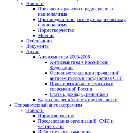
Новости
Проявления расизма и радикального
национализма
Противодействие расизму и радикальному
национализму
Нормотворчество
Мнения
Публикации
Документы
Архив
Антисемитизм 2003-2006
Антисемитизм в Российской
Федерации
Основные тенденции проявлений
антисемитизма в государствах СНГ
Политический антисемитизм в
современной России
Статьи, доклады, репортажи
Карта нападений по мотиву ненависти
Неправомерный антиэкстремизм
Новости
Нормотворчество
Преследования организаций, СМИ и
частных лиц
Избирательные кампании