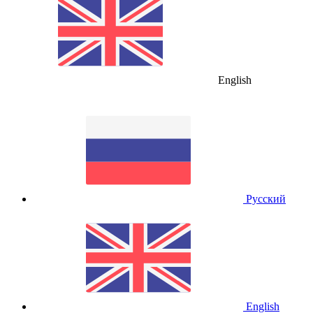
English
Русский
English