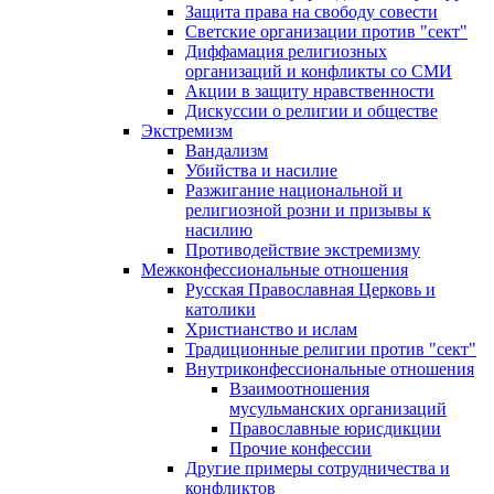
Защита права на свободу совести
Светские организации против "сект"
Диффамация религиозных
организаций и конфликты со СМИ
Акции в защиту нравственности
Дискуссии о религии и обществе
Экстремизм
Вандализм
Убийства и насилие
Разжигание национальной и
религиозной розни и призывы к
насилию
Противодействие экстремизму
Межконфессиональные отношения
Русская Православная Церковь и
католики
Христианство и ислам
Традиционные религии против "сект"
Внутриконфессиональные отношения
Взаимоотношения
мусульманских организаций
Православные юрисдикции
Прочие конфессии
Другие примеры сотрудничества и
конфликтов