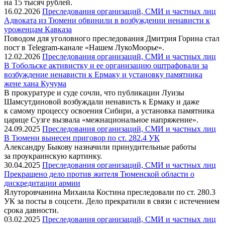
на 15 тысяч рублей.
16.02.2026
Преследования организаций, СМИ и частных лиц
Адвоката из Тюмени обвинили в возбуждении ненависти к
уроженцам Кавказа
Поводом для уголовного преследования Дмитрия Горина стал
пост в Telegram-канале «Нашем ЛукоМоорье».
12.02.2026
Преследования организаций, СМИ и частных лиц
В Тобольске активистку и ее организацию оштрафовали за
возбуждение ненависти к Ермаку и установку памятника
жене хана Кучума
В прокуратуре и суде сочли, что публикации Луизы
Шамсутдиновой возбуждали ненависть к Ермаку и даже
к самому процессу освоения Сибири, а установка памятника
царице Сузге вызвала «межнациональное напряжение».
24.09.2025
Преследования организаций, СМИ и частных лиц
В Тюмени вынесен приговор по ст. 282.4 УК
Александру Быкову назначили принудительные работы
за проукраинскую картинку.
30.04.2025
Преследования организаций, СМИ и частных лиц
Прекращено дело против жителя Тюменской области о
дискредитации армии
Ялуторовчанина Михаила Костина преследовали по ст. 280.3
УК за посты в соцсети. Дело прекратили в связи с истечением
срока давности.
03.02.2025
Преследования организаций, СМИ и частных лиц