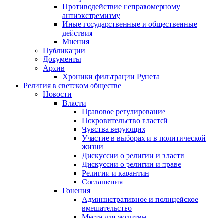
Противодействие неправомерному
антиэкстремизму
Иные государственные и общественные
действия
Мнения
Публикации
Документы
Архив
Хроники фильтрации Рунета
Религия в светском обществе
Новости
Власти
Правовое регулирование
Покровительство властей
Чувства верующих
Участие в выборах и в политической
жизни
Дискуссии о религии и власти
Дискуссии о религии и праве
Религии и карантин
Соглашения
Гонения
Административное и полицейское
вмешательство
Места для молитвы