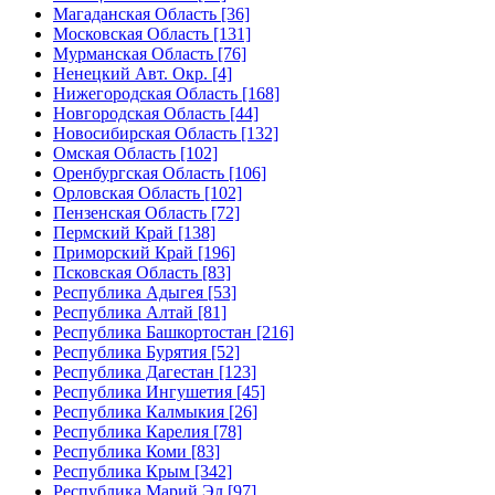
Магаданская Область [36]
Московская Область [131]
Мурманская Область [76]
Ненецкий Авт. Окр. [4]
Нижегородская Область [168]
Новгородская Область [44]
Новосибирская Область [132]
Омская Область [102]
Оренбургская Область [106]
Орловская Область [102]
Пензенская Область [72]
Пермский Край [138]
Приморский Край [196]
Псковская Область [83]
Республика Адыгея [53]
Республика Алтай [81]
Республика Башкортостан [216]
Республика Бурятия [52]
Республика Дагестан [123]
Республика Ингушетия [45]
Республика Калмыкия [26]
Республика Карелия [78]
Республика Коми [83]
Республика Крым [342]
Республика Марий Эл [97]