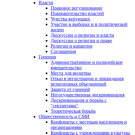
Власти
Правовое регулирование
Покровительство властей
Чувства верующих
Участие в выборах и в политической
жизни
Дискуссии о религии и власти
Дискуссии о религии и праве
Религии и карантин
Соглашения
Гонения
Административное и полицейское
вмешательство
Места для молитвы
Отказ в регистрации и ликвидация
религиозных объединений
Защита от гонений
Негосударственная дискриминация
Дискриминация и борьба с
"сектантами"
Теоретическая борьба
Общественность и СМИ
Конфликты с местным населением и
организациями
Конфликты с учреждениями культуры