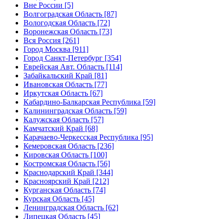
Вне России [5]
Волгоградская Область [87]
Вологодская Область [72]
Воронежская Область [73]
Вся Россия [261]
Город Москва [911]
Город Санкт-Петербург [354]
Еврейская Авт. Область [114]
Забайкальский Край [81]
Ивановская Область [77]
Иркутская Область [67]
Кабардино-Балкарская Республика [59]
Калининградская Область [59]
Калужская Область [57]
Камчатский Край [68]
Карачаево-Черкесская Республика [95]
Кемеровская Область [236]
Кировская Область [100]
Костромская Область [56]
Краснодарский Край [344]
Красноярский Край [212]
Курганская Область [74]
Курская Область [45]
Ленинградская Область [62]
Липецкая Область [45]