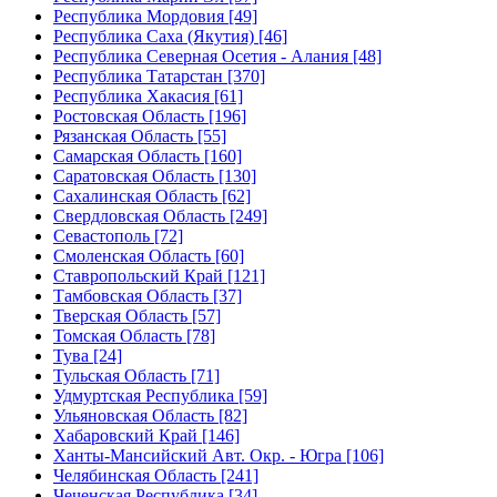
Республика Мордовия [49]
Республика Саха (Якутия) [46]
Республика Северная Осетия - Алания [48]
Республика Татарстан [370]
Республика Хакасия [61]
Ростовская Область [196]
Рязанская Область [55]
Самарская Область [160]
Саратовская Область [130]
Сахалинская Область [62]
Свердловская Область [249]
Севастополь [72]
Смоленская Область [60]
Ставропольский Край [121]
Тамбовская Область [37]
Тверская Область [57]
Томская Область [78]
Тува [24]
Тульская Область [71]
Удмуртская Республика [59]
Ульяновская Область [82]
Хабаровский Край [146]
Ханты-Мансийский Авт. Окр. - Югра [106]
Челябинская Область [241]
Чеченская Республика [34]