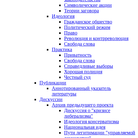
Символические акции
Теории заговора
Идеология
Гражданское общество
Политический режим
Право
Революция и контрреволюция
Свобода слова
Практика
Приватность
Свобода слова
Справедливые выборы
Хорошая полиция
Честный суд
Публикации
Аннотированный указатель
литературы
Дискуссии
Архив предыдущего проекта
Дискуссия о "кризисе
либерализма"
Идеология консерватизма
Национальная идея
Пути легитимации "управляемой