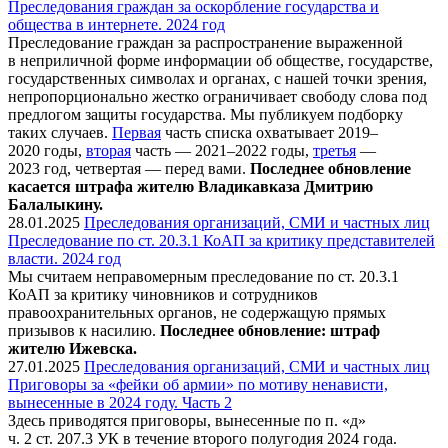
Преследования граждан за оскорбление государства и
общества в интернете. 2024 год
Преследование граждан за распространение выраженной
в неприличной форме информации об обществе, государстве,
государственных символах и органах, с нашей точки зрения,
непропорционально жестко ограничивает свободу слова под
предлогом защиты государства. Мы публикуем подборку
таких случаев.
Первая
часть списка охватывает 2019–
2020 годы,
вторая
часть — 2021–2022 годы,
третья
—
2023 год, четвертая — перед вами.
Последнее обновление
касается штрафа жителю Владикавказа Дмитрию
Балалыкину.
28.01.2025
Преследования организаций, СМИ и частных лиц
Преследование по ст. 20.3.1 КоАП за критику представителей
власти. 2024 год
Мы считаем неправомерным преследование по ст. 20.3.1
КоАП за критику чиновников и сотрудников
правоохранительных органов, не содержащую прямых
призывов к насилию.
Последнее обновление: штраф
жителю Ижевска.
27.01.2025
Преследования организаций, СМИ и частных лиц
Приговоры за «фейки об армии» по мотиву ненависти,
вынесенные в 2024 году. Часть 2
Здесь приводятся приговоры, вынесенные по п. «д»
ч. 2 ст. 207.3 УК в течение второго полугодия 2024 года.