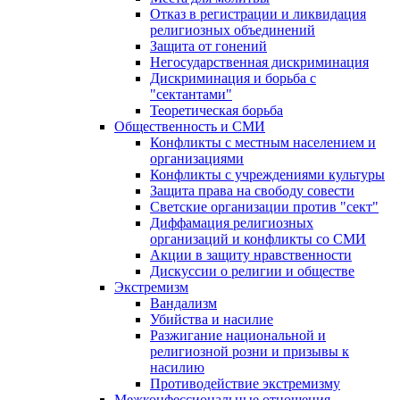
Отказ в регистрации и ликвидация
религиозных объединений
Защита от гонений
Негосударственная дискриминация
Дискриминация и борьба с
"сектантами"
Теоретическая борьба
Общественность и СМИ
Конфликты с местным населением и
организациями
Конфликты с учреждениями культуры
Защита права на свободу совести
Светские организации против "сект"
Диффамация религиозных
организаций и конфликты со СМИ
Акции в защиту нравственности
Дискуссии о религии и обществе
Экстремизм
Вандализм
Убийства и насилие
Разжигание национальной и
религиозной розни и призывы к
насилию
Противодействие экстремизму
Межконфессиональные отношения