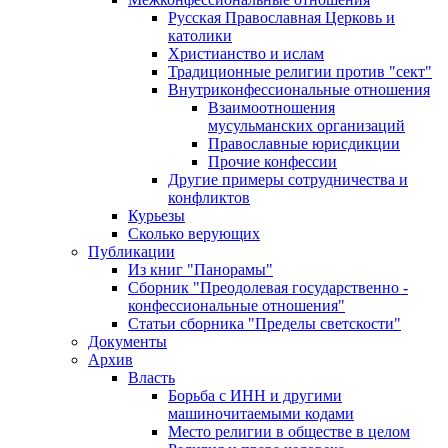
Русская Православная Церковь и
католики
Христианство и ислам
Традиционные религии против "сект"
Внутриконфессиональные отношения
Взаимоотношения
мусульманских организаций
Православные юрисдикции
Прочие конфессии
Другие примеры сотрудничества и
конфликтов
Курьезы
Сколько верующих
Публикации
Из книг "Панорамы"
Сборник "Преодолевая государственно -
конфессиональные отношения"
Статьи сборника "Пределы светскости"
Документы
Архив
Власть
Борьба с ИНН и другими
машиночитаемыми кодами
Место религии в обществе в целом