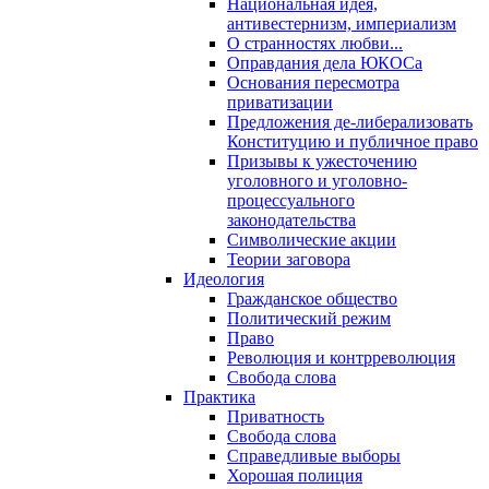
Национальная идея,
антивестернизм, империализм
О странностях любви...
Оправдания дела ЮКОСа
Основания пересмотра
приватизации
Предложения де-либерализовать
Конституцию и публичное право
Призывы к ужесточению
уголовного и уголовно-
процессуального
законодательства
Символические акции
Теории заговора
Идеология
Гражданское общество
Политический режим
Право
Революция и контрреволюция
Свобода слова
Практика
Приватность
Свобода слова
Справедливые выборы
Хорошая полиция