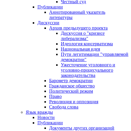
Честный суд
Публикации
Аннотированный указатель
литературы
Дискуссии
Архив предыдущего проекта
Дискуссия о "кризисе
либерализма"
Идеология консерватизма
Национальная идея
Пути легитимации "управляемой
демократии"
Ужесточение уголовного и
уголовно-процесуального
законодательства
Барометр демократии
Гражданское общество
Политический режим
Право
Революция и оппозиция
Свобода слова
Язык вражды
Новости
Публикации
Документы других организаций