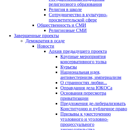
религиозного образования
Религия в школе
Сотрудничество в культурно-
просветительской сфере
Общественность и СМИ
Религиозные СМИ
Завершенные проекты
Демократия в осаде
Новости
Архив предыдущего проекта
Крупные мероприятия
консервативного толка
Курьезы
Национальная идея,
антивестернизм, империализм
О странностях любви...
Оправдания дела ЮКОСа
Основания пересмотра
приватизации
Предложения де-либерализовать
Конституцию и публичное право
Призывы к ужесточению
уголовного и уголовно-
процессуального
законодательства