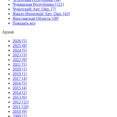
Чувашская Республика [121]
Чукотский Авт. Окр. [7]
Ямало-Ненецкий Авт. Окр. [43]
Ярославская Область [28]
Показать все
Архив
2026 [5]
2025 [8]
2024 [5]
2023 [3]
2022 [9]
2021 [5]
2020 [1]
2019 [1]
2017 [4]
2016 [5]
2015 [4]
2014 [2]
2013 [6]
2012 [11]
2011 [10]
2010 [9]
2009 [7]