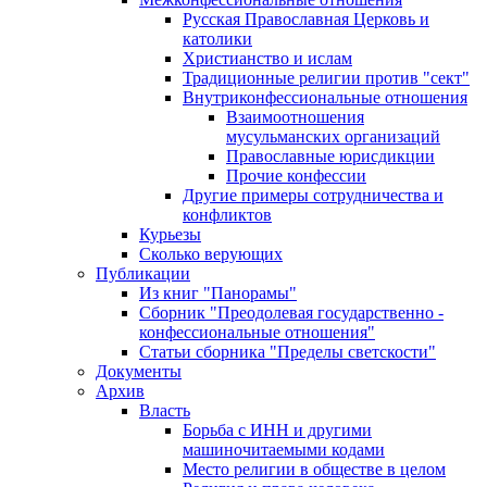
Русская Православная Церковь и
католики
Христианство и ислам
Традиционные религии против "сект"
Внутриконфессиональные отношения
Взаимоотношения
мусульманских организаций
Православные юрисдикции
Прочие конфессии
Другие примеры сотрудничества и
конфликтов
Курьезы
Сколько верующих
Публикации
Из книг "Панорамы"
Сборник "Преодолевая государственно -
конфессиональные отношения"
Статьи сборника "Пределы светскости"
Документы
Архив
Власть
Борьба с ИНН и другими
машиночитаемыми кодами
Место религии в обществе в целом