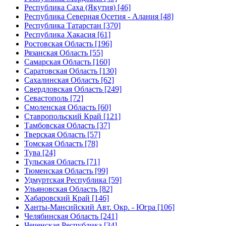
Республика Саха (Якутия) [46]
Республика Северная Осетия - Алания [48]
Республика Татарстан [370]
Республика Хакасия [61]
Ростовская Область [196]
Рязанская Область [55]
Самарская Область [160]
Саратовская Область [130]
Сахалинская Область [62]
Свердловская Область [249]
Севастополь [72]
Смоленская Область [60]
Ставропольский Край [121]
Тамбовская Область [37]
Тверская Область [57]
Томская Область [78]
Тува [24]
Тульская Область [71]
Тюменская Область [99]
Удмуртская Республика [59]
Ульяновская Область [82]
Хабаровский Край [146]
Ханты-Мансийский Авт. Окр. - Югра [106]
Челябинская Область [241]
Чеченская Республика [34]