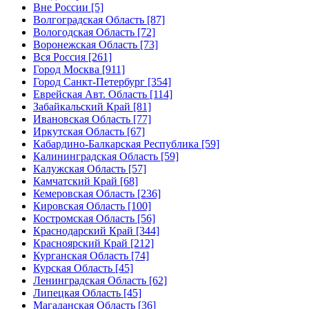
Вне России [5]
Волгоградская Область [87]
Вологодская Область [72]
Воронежская Область [73]
Вся Россия [261]
Город Москва [911]
Город Санкт-Петербург [354]
Еврейская Авт. Область [114]
Забайкальский Край [81]
Ивановская Область [77]
Иркутская Область [67]
Кабардино-Балкарская Республика [59]
Калининградская Область [59]
Калужская Область [57]
Камчатский Край [68]
Кемеровская Область [236]
Кировская Область [100]
Костромская Область [56]
Краснодарский Край [344]
Красноярский Край [212]
Курганская Область [74]
Курская Область [45]
Ленинградская Область [62]
Липецкая Область [45]
Магаданская Область [36]