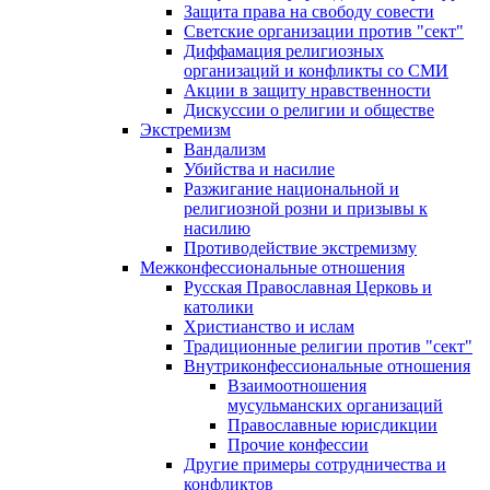
Защита права на свободу совести
Светские организации против "сект"
Диффамация религиозных
организаций и конфликты со СМИ
Акции в защиту нравственности
Дискуссии о религии и обществе
Экстремизм
Вандализм
Убийства и насилие
Разжигание национальной и
религиозной розни и призывы к
насилию
Противодействие экстремизму
Межконфессиональные отношения
Русская Православная Церковь и
католики
Христианство и ислам
Традиционные религии против "сект"
Внутриконфессиональные отношения
Взаимоотношения
мусульманских организаций
Православные юрисдикции
Прочие конфессии
Другие примеры сотрудничества и
конфликтов