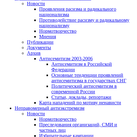
Новости
Проявления расизма и радикального
национализма
Противодействие расизму и радикальному
национализму
Нормотворчество
Мнения
Публикации
Документы
Архив
Антисемитизм 2003-2006
Антисемитизм в Российской
Федерации
Основные тенденции проявлений
антисемитизма в государствах СНГ
Политический антисемитизм в
современной России
Статьи, доклады, репортажи
Карта нападений по мотиву ненависти
Неправомерный антиэкстремизм
Новости
Нормотворчество
Преследования организаций, СМИ и
частных лиц
Избирательные кампании