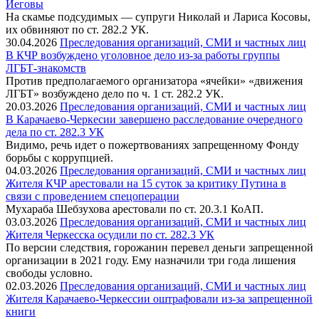
Иеговы
На скамье подсудимых — супруги Николай и Лариса Косовы,
их обвиняют по ст. 282.2 УК.
30.04.2026
Преследования организаций, СМИ и частных лиц
В КЧР возбуждено уголовное дело из-за работы группы
ЛГБТ-знакомств
Против предполагаемого организатора «ячейки» «движения
ЛГБТ» возбуждено дело по ч. 1 ст. 282.2 УК.
20.03.2026
Преследования организаций, СМИ и частных лиц
В Карачаево-Черкесии завершено расследование очередного
дела по ст. 282.3 УК
Видимо, речь идет о пожертвованиях запрещенному Фонду
борьбы с коррупцией.
04.03.2026
Преследования организаций, СМИ и частных лиц
Жителя КЧР арестовали на 15 суток за критику Путина в
связи с проведением спецоперации
Мухараба Шебзухова арестовали по ст. 20.3.1 КоАП.
03.03.2026
Преследования организаций, СМИ и частных лиц
Жителя Черкесска осудили по ст. 282.3 УК
По версии следствия, горожанин перевел деньги запрещенной
организации в 2021 году. Ему назначили три года лишения
свободы условно.
02.03.2026
Преследования организаций, СМИ и частных лиц
Жителя Карачаево-Черкессии оштрафовали из-за запрещенной
книги