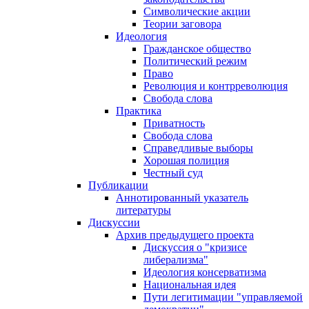
Символические акции
Теории заговора
Идеология
Гражданское общество
Политический режим
Право
Революция и контрреволюция
Свобода слова
Практика
Приватность
Свобода слова
Справедливые выборы
Хорошая полиция
Честный суд
Публикации
Аннотированный указатель
литературы
Дискуссии
Архив предыдущего проекта
Дискуссия о "кризисе
либерализма"
Идеология консерватизма
Национальная идея
Пути легитимации "управляемой