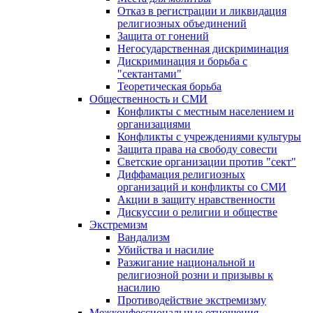
Отказ в регистрации и ликвидация
религиозных объединений
Защита от гонений
Негосударственная дискриминация
Дискриминация и борьба с
"сектантами"
Теоретическая борьба
Общественность и СМИ
Конфликты с местным населением и
организациями
Конфликты с учреждениями культуры
Защита права на свободу совести
Светские организации против "сект"
Диффамация религиозных
организаций и конфликты со СМИ
Акции в защиту нравственности
Дискуссии о религии и обществе
Экстремизм
Вандализм
Убийства и насилие
Разжигание национальной и
религиозной розни и призывы к
насилию
Противодействие экстремизму
Межконфессиональные отношения