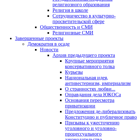
религиозного образования
Религия в школе
Сотрудничество в культурно-
просветительской сфере
Общественность и СМИ
Религиозные СМИ
Завершенные проекты
Демократия в осаде
Новости
Архив предыдущего проекта
Крупные мероприятия
консервативного толка
Курьезы
Национальная идея,
антивестернизм, империализм
О странностях любви...
Оправдания дела ЮКОСа
Основания пересмотра
приватизации
Предложения де-либерализовать
Конституцию и публичное право
Призывы к ужесточению
уголовного и уголовно-
процессуального
законодательства