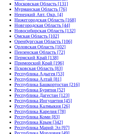
Московская Область [131]
Мурманская Область [76]
Ненецкий Авт. Окр. [4]
Нижегородская Область [168]
Новгородская Область [44]
Новосибирская Область [132]
Омская Область [102]
Оренбургская Область [106]
Орловская Область [102]
Пензенская Область [72]
Пермский Край [138]
Приморский Край [196]
Псковская Область [83]
Республика Адыгея [53]
Республика Алтай [81]
Республика Башкортостан [216]
Республика Бурятия [52]
Республика Дагестан [123]
Республика Ингушетия [45]
Республика Калмыкия [26]
Республика Карелия [78]
Республика Коми [83]
Республика Крым [342]
Республика Марий Эл [97]
Республика Мордовия [49]