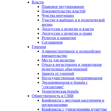
Власти
Правовое регулирование
Покровительство властей
Чувства верующих
Участие в выборах и в политической
жизни
Дискуссии о религии и власти
Дискуссии о религии и праве
Религии и карантин
Соглашения
Гонения
Административное и полицейское
вмешательство
Места для молитвы
Отказ в регистрации и ликвидация
религиозных объединений
Защита от гонений
Негосударственная дискриминация
Дискриминация и борьба с
"сектантами"
Теоретическая борьба
Общественность и СМИ
Конфликты с местным населением и
организациями
Конфликты с учреждениями культуры