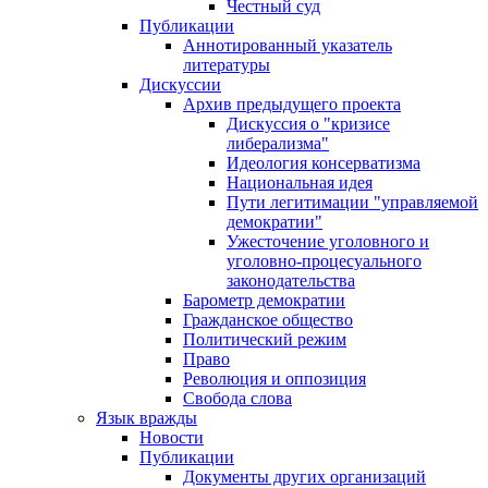
Честный суд
Публикации
Аннотированный указатель
литературы
Дискуссии
Архив предыдущего проекта
Дискуссия о "кризисе
либерализма"
Идеология консерватизма
Национальная идея
Пути легитимации "управляемой
демократии"
Ужесточение уголовного и
уголовно-процесуального
законодательства
Барометр демократии
Гражданское общество
Политический режим
Право
Революция и оппозиция
Свобода слова
Язык вражды
Новости
Публикации
Документы других организаций