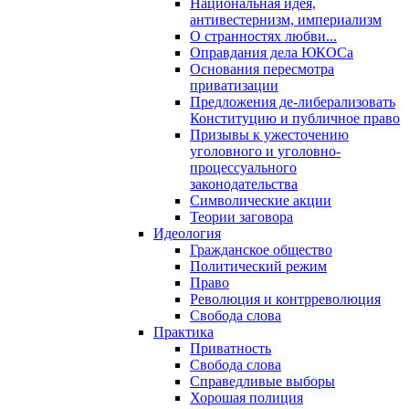
Национальная идея,
антивестернизм, империализм
О странностях любви...
Оправдания дела ЮКОСа
Основания пересмотра
приватизации
Предложения де-либерализовать
Конституцию и публичное право
Призывы к ужесточению
уголовного и уголовно-
процессуального
законодательства
Символические акции
Теории заговора
Идеология
Гражданское общество
Политический режим
Право
Революция и контрреволюция
Свобода слова
Практика
Приватность
Свобода слова
Справедливые выборы
Хорошая полиция