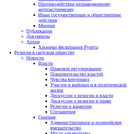
Противодействие неправомерному
антиэкстремизму
Иные государственные и общественные
действия
Мнения
Публикации
Документы
Архив
Хроники фильтрации Рунета
Религия в светском обществе
Новости
Власти
Правовое регулирование
Покровительство властей
Чувства верующих
Участие в выборах и в политической
жизни
Дискуссии о религии и власти
Дискуссии о религии и праве
Религии и карантин
Соглашения
Гонения
Административное и полицейское
вмешательство
Места для молитвы