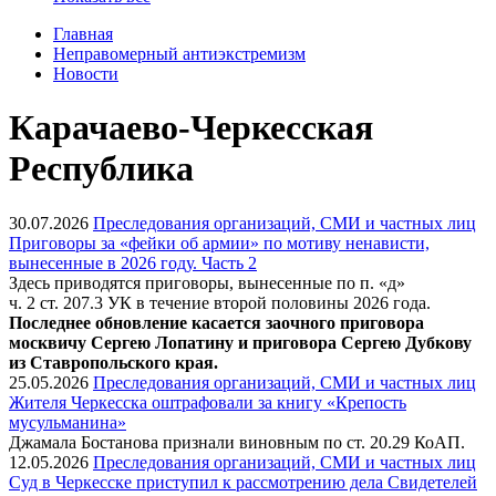
Главная
Неправомерный антиэкстремизм
Новости
Карачаево-Черкесская
Республика
30.07.2026
Преследования организаций, СМИ и частных лиц
Приговоры за «фейки об армии» по мотиву ненависти,
вынесенные в 2026 году. Часть 2
Здесь приводятся приговоры, вынесенные по п. «д»
ч. 2 ст. 207.3 УК в течение второй половины 2026 года.
Последнее обновление касается заочного приговора
москвичу Сергею Лопатину и приговора Сергею Дубкову
из Ставропольского края.
25.05.2026
Преследования организаций, СМИ и частных лиц
Жителя Черкесска оштрафовали за книгу «Крепость
мусульманина»
Джамала Бостанова признали виновным по ст. 20.29 КоАП.
12.05.2026
Преследования организаций, СМИ и частных лиц
Суд в Черкесске приступил к рассмотрению дела Свидетелей