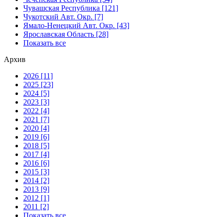
Чувашская Республика [121]
Чукотский Авт. Окр. [7]
Ямало-Ненецкий Авт. Окр. [43]
Ярославская Область [28]
Показать все
Архив
2026 [11]
2025 [23]
2024 [5]
2023 [3]
2022 [4]
2021 [7]
2020 [4]
2019 [6]
2018 [5]
2017 [4]
2016 [6]
2015 [3]
2014 [2]
2013 [9]
2012 [1]
2011 [2]
Показать все