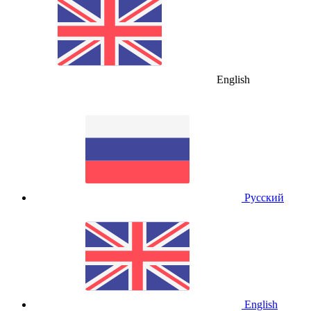
English
Русский
English