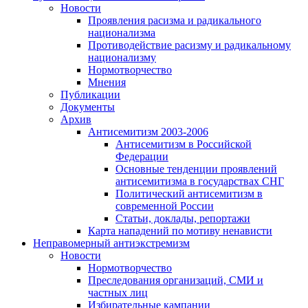
Новости
Проявления расизма и радикального
национализма
Противодействие расизму и радикальному
национализму
Нормотворчество
Мнения
Публикации
Документы
Архив
Антисемитизм 2003-2006
Антисемитизм в Российской
Федерации
Основные тенденции проявлений
антисемитизма в государствах СНГ
Политический антисемитизм в
современной России
Статьи, доклады, репортажи
Карта нападений по мотиву ненависти
Неправомерный антиэкстремизм
Новости
Нормотворчество
Преследования организаций, СМИ и
частных лиц
Избирательные кампании