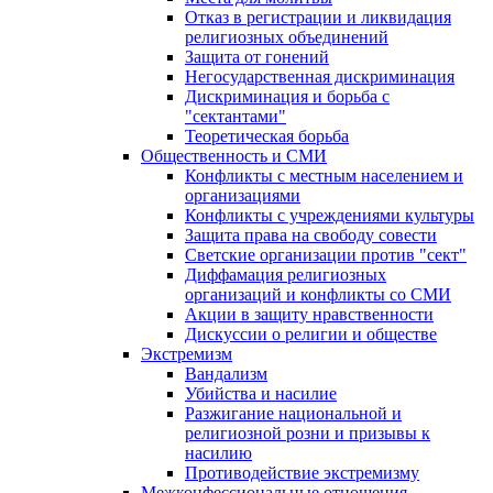
Отказ в регистрации и ликвидация
религиозных объединений
Защита от гонений
Негосударственная дискриминация
Дискриминация и борьба с
"сектантами"
Теоретическая борьба
Общественность и СМИ
Конфликты с местным населением и
организациями
Конфликты с учреждениями культуры
Защита права на свободу совести
Светские организации против "сект"
Диффамация религиозных
организаций и конфликты со СМИ
Акции в защиту нравственности
Дискуссии о религии и обществе
Экстремизм
Вандализм
Убийства и насилие
Разжигание национальной и
религиозной розни и призывы к
насилию
Противодействие экстремизму
Межконфессиональные отношения