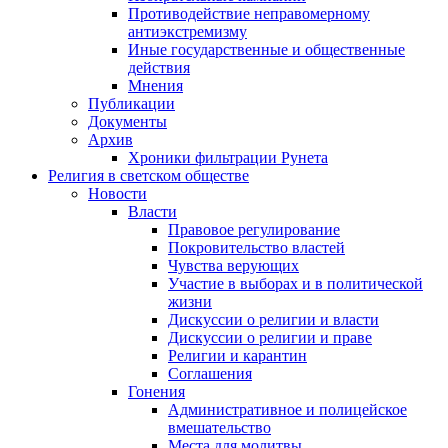
Противодействие неправомерному
антиэкстремизму
Иные государственные и общественные
действия
Мнения
Публикации
Документы
Архив
Хроники фильтрации Рунета
Религия в светском обществе
Новости
Власти
Правовое регулирование
Покровительство властей
Чувства верующих
Участие в выборах и в политической
жизни
Дискуссии о религии и власти
Дискуссии о религии и праве
Религии и карантин
Соглашения
Гонения
Административное и полицейское
вмешательство
Места для молитвы