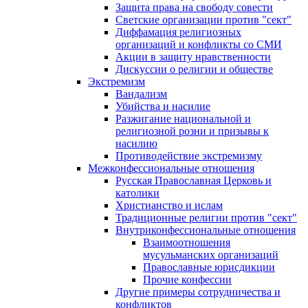
Защита права на свободу совести
Светские организации против "сект"
Диффамация религиозных
организаций и конфликты со СМИ
Акции в защиту нравственности
Дискуссии о религии и обществе
Экстремизм
Вандализм
Убийства и насилие
Разжигание национальной и
религиозной розни и призывы к
насилию
Противодействие экстремизму
Межконфессиональные отношения
Русская Православная Церковь и
католики
Христианство и ислам
Традиционные религии против "сект"
Внутриконфессиональные отношения
Взаимоотношения
мусульманских организаций
Православные юрисдикции
Прочие конфессии
Другие примеры сотрудничества и
конфликтов