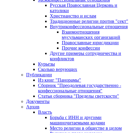
Русская Православная Церковь и
католики
Христианство и ислам
Традиционные религии против "сект"
Внутриконфессиональные отношения
Взаимоотношения
мусульманских организаций
Православные юрисдикции
Прочие конфессии
Другие примеры сотрудничества и
конфликтов
Курьезы
Сколько верующих
Публикации
Из книг "Панорамы"
Сборник "Преодолевая государственно -
конфессиональные отношения"
Статьи сборника "Пределы светскости"
Документы
Архив
Власть
Борьба с ИНН и другими
машиночитаемыми кодами
Место религии в обществе в целом