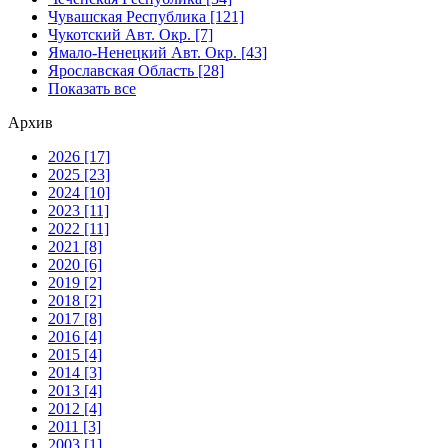
Чувашская Республика [121]
Чукотский Авт. Окр. [7]
Ямало-Ненецкий Авт. Окр. [43]
Ярославская Область [28]
Показать все
Архив
2026 [17]
2025 [23]
2024 [10]
2023 [11]
2022 [11]
2021 [8]
2020 [6]
2019 [2]
2018 [2]
2017 [8]
2016 [4]
2015 [4]
2014 [3]
2013 [4]
2012 [4]
2011 [3]
2003 [1]