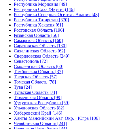
Республика Мордовия [49]
Республика Саха (Якутия) [46]
Республика Северная Осетия - Алания [48]
Республика Татарстан [370]
Республика Хакасия [61]
Ростовская Область [196]
Рязанская Область [56]
Самарская Область [160]
Саратовская Область [130]
Сахалинская Область [62]
Свердловская Область [249]
Севастополь [72]
Смоленская Область [60]
Тамбовская Область [37]
Тверская Область [57]
Томская Область [78]
Тува [24]
Тульская Область [71]
Тюменская Область [99]
Удмуртская Республика [59]
Ульяновская Область [82]
Хабаровский Край [146]
Ханты-Мансийский Авт. Окр. - Югра [106]
Челябинская Область [241]
Чеченская Республика [34]