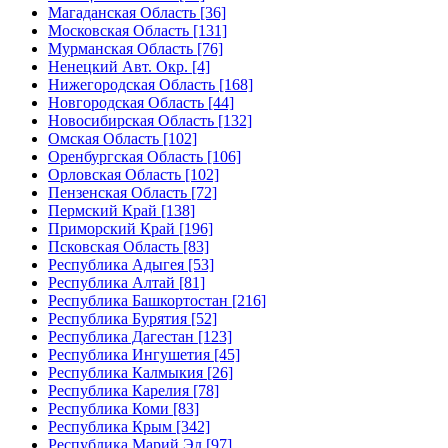
Магаданская Область [36]
Московская Область [131]
Мурманская Область [76]
Ненецкий Авт. Окр. [4]
Нижегородская Область [168]
Новгородская Область [44]
Новосибирская Область [132]
Омская Область [102]
Оренбургская Область [106]
Орловская Область [102]
Пензенская Область [72]
Пермский Край [138]
Приморский Край [196]
Псковская Область [83]
Республика Адыгея [53]
Республика Алтай [81]
Республика Башкортостан [216]
Республика Бурятия [52]
Республика Дагестан [123]
Республика Ингушетия [45]
Республика Калмыкия [26]
Республика Карелия [78]
Республика Коми [83]
Республика Крым [342]
Республика Марий Эл [97]