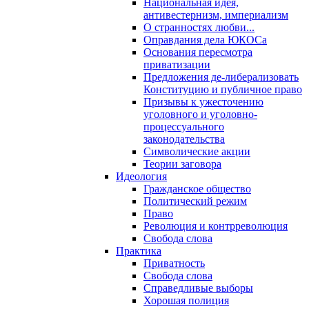
Национальная идея,
антивестернизм, империализм
О странностях любви...
Оправдания дела ЮКОСа
Основания пересмотра
приватизации
Предложения де-либерализовать
Конституцию и публичное право
Призывы к ужесточению
уголовного и уголовно-
процессуального
законодательства
Символические акции
Теории заговора
Идеология
Гражданское общество
Политический режим
Право
Революция и контрреволюция
Свобода слова
Практика
Приватность
Свобода слова
Справедливые выборы
Хорошая полиция