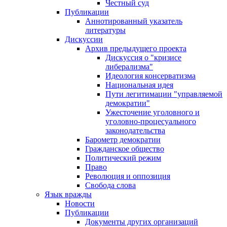
Честный суд
Публикации
Аннотированный указатель
литературы
Дискуссии
Архив предыдущего проекта
Дискуссия о "кризисе
либерализма"
Идеология консерватизма
Национальная идея
Пути легитимации "управляемой
демократии"
Ужесточение уголовного и
уголовно-процесуального
законодательства
Барометр демократии
Гражданское общество
Политический режим
Право
Революция и оппозиция
Свобода слова
Язык вражды
Новости
Публикации
Документы других организаций