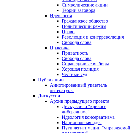
Символические акции
Теории заговора
Идеология
Гражданское общество
Политический режим
Право
Революция и контрреволюция
Свобода слова
Практика
Приватность
Свобода слова
Справедливые выборы
Хорошая полиция
Честный суд
Публикации
Аннотированный указатель
литературы
Дискуссии
Архив предыдущего проекта
Дискуссия о "кризисе
либерализма"
Идеология консерватизма
Национальная идея
Пути легитимации "управляемой