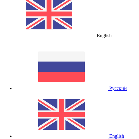
English
Русский
English