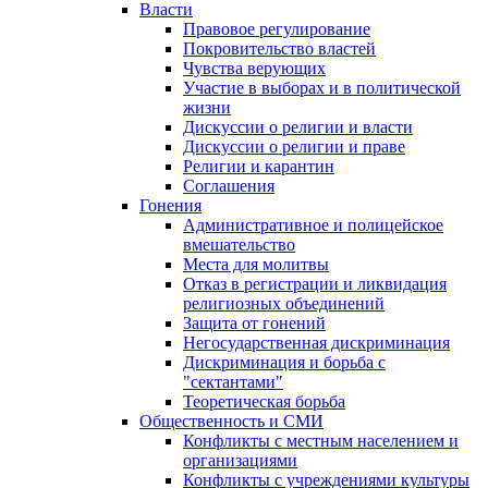
Власти
Правовое регулирование
Покровительство властей
Чувства верующих
Участие в выборах и в политической
жизни
Дискуссии о религии и власти
Дискуссии о религии и праве
Религии и карантин
Соглашения
Гонения
Административное и полицейское
вмешательство
Места для молитвы
Отказ в регистрации и ликвидация
религиозных объединений
Защита от гонений
Негосударственная дискриминация
Дискриминация и борьба с
"сектантами"
Теоретическая борьба
Общественность и СМИ
Конфликты с местным населением и
организациями
Конфликты с учреждениями культуры