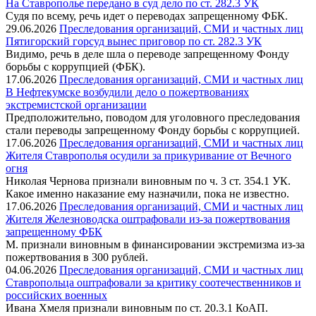
На Ставрополье передано в суд дело по ст. 282.3 УК
Судя по всему, речь идет о переводах запрещенному ФБК.
29.06.2026
Преследования организаций, СМИ и частных лиц
Пятигорский горсуд вынес приговор по ст. 282.3 УК
Видимо, речь в деле шла о переводе запрещенному Фонду
борьбы с коррупцией (ФБК).
17.06.2026
Преследования организаций, СМИ и частных лиц
В Нефтекумске возбудили дело о пожертвованиях
экстремистской организации
Предположительно, поводом для уголовного преследования
стали переводы запрещенному Фонду борьбы с коррупцией.
17.06.2026
Преследования организаций, СМИ и частных лиц
Жителя Ставрополья осудили за прикуривание от Вечного
огня
Николая Чернова признали виновным по ч. 3 ст. 354.1 УК.
Какое именно наказание ему назначили, пока не известно.
17.06.2026
Преследования организаций, СМИ и частных лиц
Жителя Железноводска оштрафовали из-за пожертвования
запрещенному ФБК
М. признали виновным в финансировании экстремизма из-за
пожертвования в 300 рублей.
04.06.2026
Преследования организаций, СМИ и частных лиц
Ставропольца оштрафовали за критику соотечественников и
российских военных
Ивана Хмеля признали виновным по ст. 20.3.1 КоАП.