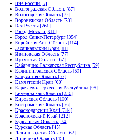
Вне России [5]
Волгоградская Область [87]
Вологодская Область [72]
Воронежская Область [73]
Вся Россия [261]
Город Москва [911]
Город Санкт-Петербург [354]
Еврейская Авт. Область [114]
Забайкальский Край [81]
Ивановская Область [77]
Иркутская Область [67]
Кабардино-Балкарская Республика [59]
Калининградская Область [59]
Калужская Область [57]
Камчатский Край [68]
Карачаево-Черкесская Республика [95]
Кемеровская Область [236]
Кировская Область [100]
Костромская Область [56]
Краснодарский Край [344]
Красноярский Край [212]
Курганская Область [74]
Курская Область [45]
Ленинградская Область [62]
Липецкая Область [45]