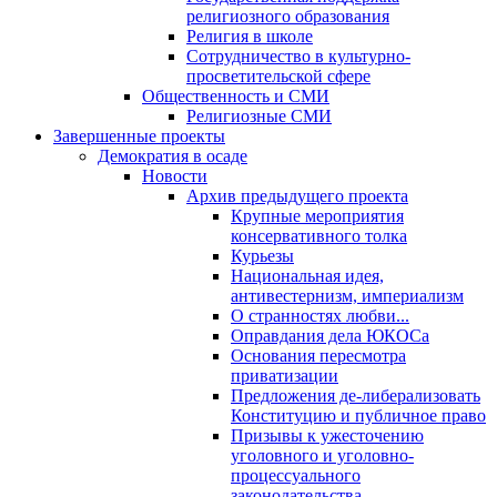
религиозного образования
Религия в школе
Сотрудничество в культурно-
просветительской сфере
Общественность и СМИ
Религиозные СМИ
Завершенные проекты
Демократия в осаде
Новости
Архив предыдущего проекта
Крупные мероприятия
консервативного толка
Курьезы
Национальная идея,
антивестернизм, империализм
О странностях любви...
Оправдания дела ЮКОСа
Основания пересмотра
приватизации
Предложения де-либерализовать
Конституцию и публичное право
Призывы к ужесточению
уголовного и уголовно-
процессуального
законодательства