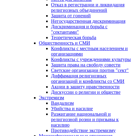
Отказ в регистрации и ликвидация
религиозных объединений
Защита от гонений
Негосударственная дискриминация
Дискриминация и борьба с
"сектантами"
Теоретическая борьба
Общественность и СМИ
Конфликты с местным населением и
организациями
Конфликты с учреждениями культуры
Защита права на свободу совести
Светские организации против "сект"
Диффамация религиозных
организаций и конфликты со СМИ
Акции в защиту нравственности
Дискуссии о религии и обществе
Экстремизм
Вандализм
Убийства и насилие
Разжигание национальной и
религиозной розни и призывы к
насилию
Противодействие экстремизму
Межконфессиональные отношения