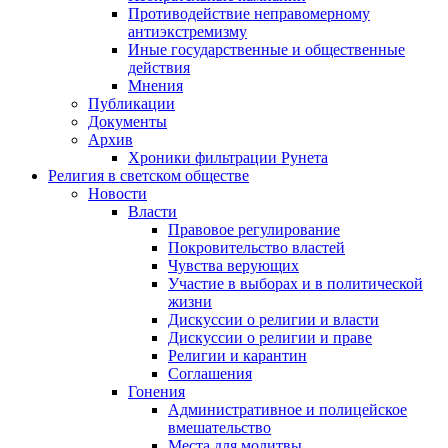
Противодействие неправомерному
антиэкстремизму
Иные государственные и общественные
действия
Мнения
Публикации
Документы
Архив
Хроники фильтрации Рунета
Религия в светском обществе
Новости
Власти
Правовое регулирование
Покровительство властей
Чувства верующих
Участие в выборах и в политической
жизни
Дискуссии о религии и власти
Дискуссии о религии и праве
Религии и карантин
Соглашения
Гонения
Административное и полицейское
вмешательство
Места для молитвы