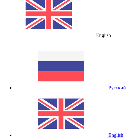
English
Русский
English