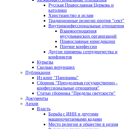
Русская Православная Церковь и
католики
Христианство и ислам
Традиционные религии против "сект"
Внутриконфессиональные отношения
Взаимоотношения
мусульманских организаций
Православные юрисдикции
Прочие конфессии
Другие примеры сотрудничества и
конфликтов
Курьезы
Сколько верующих
Публикации
Из книг "Панорамы"
Сборник "Преодолевая государственно -
конфессиональные отношения"
Статьи сборника "Пределы светскости"
Документы
Архив
Власть
Борьба с ИНН и другими
машиночитаемыми кодами
Место религии в обществе в целом