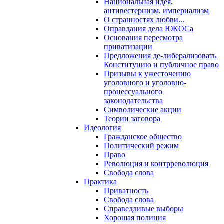
Национальная идея,
антивестернизм, империализм
О странностях любви...
Оправдания дела ЮКОСа
Основания пересмотра
приватизации
Предложения де-либерализовать
Конституцию и публичное право
Призывы к ужесточению
уголовного и уголовно-
процессуального
законодательства
Символические акции
Теории заговора
Идеология
Гражданское общество
Политический режим
Право
Революция и контрреволюция
Свобода слова
Практика
Приватность
Свобода слова
Справедливые выборы
Хорошая полиция