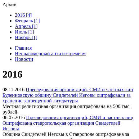
Архив
2016 [4]
Февраль [1]
Апрель [1]
Июль [1]
Ноябрь [1]
Главная
Неправомерный антиэкстремизм
Новости
2016
08.11.2016
Преследования организаций, СМИ и частных лиц
Буденновскую общину Свидетелей Иеговы оштрафовали за
хранение запрещенной литературы
Местная религиозная организация оштрафована на 500 тыс.
рублей.
06.07.2016
Преследования организаций, СМИ и частных лиц
Оштрафована ставропольская организация Свидетелей
Иеговы
Община Свидетелей Иеговы в Ставрополе оштрафована за