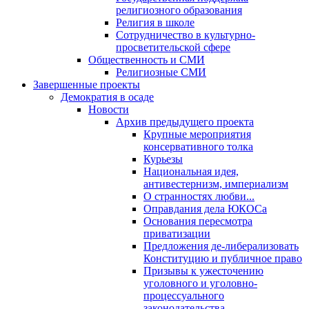
религиозного образования
Религия в школе
Сотрудничество в культурно-
просветительской сфере
Общественность и СМИ
Религиозные СМИ
Завершенные проекты
Демократия в осаде
Новости
Архив предыдущего проекта
Крупные мероприятия
консервативного толка
Курьезы
Национальная идея,
антивестернизм, империализм
О странностях любви...
Оправдания дела ЮКОСа
Основания пересмотра
приватизации
Предложения де-либерализовать
Конституцию и публичное право
Призывы к ужесточению
уголовного и уголовно-
процессуального
законодательства