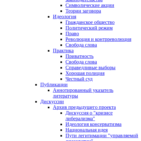
Символические акции
Теории заговора
Идеология
Гражданское общество
Политический режим
Право
Революция и контрреволюция
Свобода слова
Практика
Приватность
Свобода слова
Справедливые выборы
Хорошая полиция
Честный суд
Публикации
Аннотированный указатель
литературы
Дискуссии
Архив предыдущего проекта
Дискуссия о "кризисе
либерализма"
Идеология консерватизма
Национальная идея
Пути легитимации "управляемой