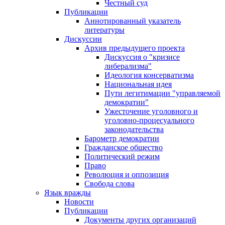
Честный суд
Публикации
Аннотированный указатель
литературы
Дискуссии
Архив предыдущего проекта
Дискуссия о "кризисе
либерализма"
Идеология консерватизма
Национальная идея
Пути легитимации "управляемой
демократии"
Ужесточение уголовного и
уголовно-процесуального
законодательства
Барометр демократии
Гражданское общество
Политический режим
Право
Революция и оппозиция
Свобода слова
Язык вражды
Новости
Публикации
Документы других организаций