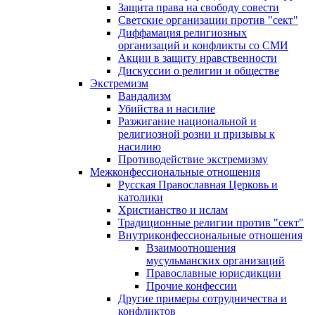
Защита права на свободу совести
Светские организации против "сект"
Диффамация религиозных
организаций и конфликты со СМИ
Акции в защиту нравственности
Дискуссии о религии и обществе
Экстремизм
Вандализм
Убийства и насилие
Разжигание национальной и
религиозной розни и призывы к
насилию
Противодействие экстремизму
Межконфессиональные отношения
Русская Православная Церковь и
католики
Христианство и ислам
Традиционные религии против "сект"
Внутриконфессиональные отношения
Взаимоотношения
мусульманских организаций
Православные юрисдикции
Прочие конфессии
Другие примеры сотрудничества и
конфликтов