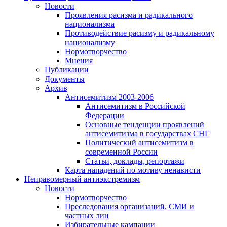
Новости
Проявления расизма и радикального
национализма
Противодействие расизму и радикальному
национализму
Нормотворчество
Мнения
Публикации
Документы
Архив
Антисемитизм 2003-2006
Антисемитизм в Российской
Федерации
Основные тенденции проявлений
антисемитизма в государствах СНГ
Политический антисемитизм в
современной России
Статьи, доклады, репортажи
Карта нападений по мотиву ненависти
Неправомерный антиэкстремизм
Новости
Нормотворчество
Преследования организаций, СМИ и
частных лиц
Избирательные кампании