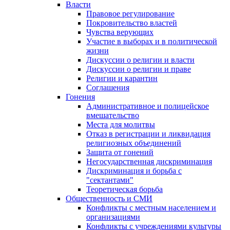
Власти
Правовое регулирование
Покровительство властей
Чувства верующих
Участие в выборах и в политической
жизни
Дискуссии о религии и власти
Дискуссии о религии и праве
Религии и карантин
Соглашения
Гонения
Административное и полицейское
вмешательство
Места для молитвы
Отказ в регистрации и ликвидация
религиозных объединений
Защита от гонений
Негосударственная дискриминация
Дискриминация и борьба с
"сектантами"
Теоретическая борьба
Общественность и СМИ
Конфликты с местным населением и
организациями
Конфликты с учреждениями культуры