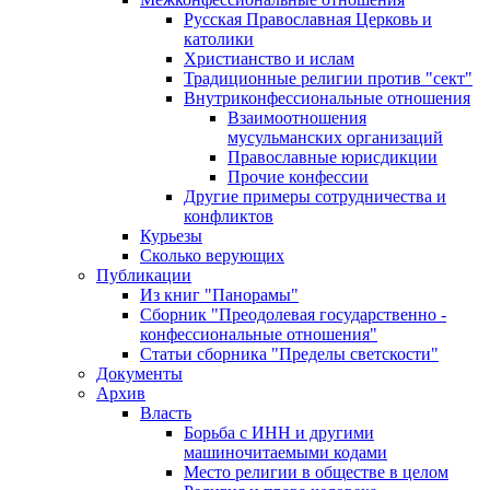
Русская Православная Церковь и
католики
Христианство и ислам
Традиционные религии против "сект"
Внутриконфессиональные отношения
Взаимоотношения
мусульманских организаций
Православные юрисдикции
Прочие конфессии
Другие примеры сотрудничества и
конфликтов
Курьезы
Сколько верующих
Публикации
Из книг "Панорамы"
Сборник "Преодолевая государственно -
конфессиональные отношения"
Статьи сборника "Пределы светскости"
Документы
Архив
Власть
Борьба с ИНН и другими
машиночитаемыми кодами
Место религии в обществе в целом