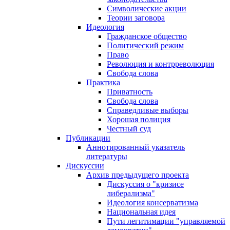
Символические акции
Теории заговора
Идеология
Гражданское общество
Политический режим
Право
Революция и контрреволюция
Свобода слова
Практика
Приватность
Свобода слова
Справедливые выборы
Хорошая полиция
Честный суд
Публикации
Аннотированный указатель
литературы
Дискуссии
Архив предыдущего проекта
Дискуссия о "кризисе
либерализма"
Идеология консерватизма
Национальная идея
Пути легитимации "управляемой