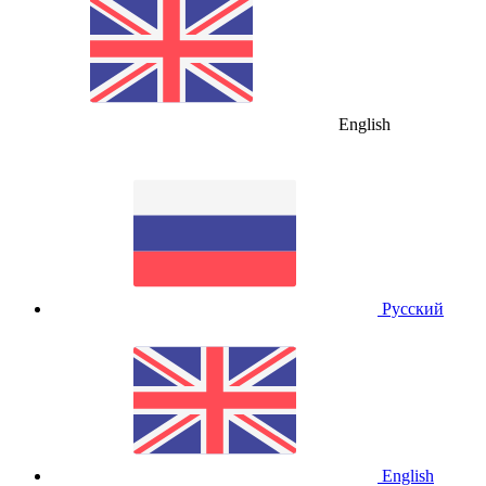
English
Русский
English