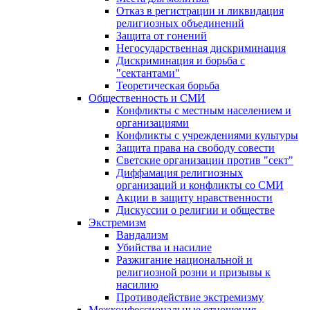
Отказ в регистрации и ликвидация
религиозных объединений
Защита от гонений
Негосударственная дискриминация
Дискриминация и борьба с
"сектантами"
Теоретическая борьба
Общественность и СМИ
Конфликты с местным населением и
организациями
Конфликты с учреждениями культуры
Защита права на свободу совести
Светские организации против "сект"
Диффамация религиозных
организаций и конфликты со СМИ
Акции в защиту нравственности
Дискуссии о религии и обществе
Экстремизм
Вандализм
Убийства и насилие
Разжигание национальной и
религиозной розни и призывы к
насилию
Противодействие экстремизму
Межконфессиональные отношения