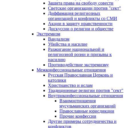
Защита права на свободу совести
Светские организации против "сект"
Диффамация религиозных
организаций и конфликты со СМИ
Акции в защиту нравственности
Дискуссии о религии и обществе
Экстремизм
Вандализм
Убийства и насилие
Разжигание национальной и
религиозной розни и призывы к
насилию
Противодействие экстремизму
Межконфессиональные отношения
Русская Православная Церковь и
католики
Христианство и ислам
Традиционные религии против "сект"
Внутриконфессиональные отношения
Взаимоотношения
мусульманских организаций
Православные юрисдикции
Прочие конфессии
Другие примеры сотрудничества и
конфликтов