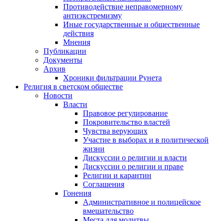
Противодействие неправомерному
антиэкстремизму
Иные государственные и общественные
действия
Мнения
Публикации
Документы
Архив
Хроники фильтрации Рунета
Религия в светском обществе
Новости
Власти
Правовое регулирование
Покровительство властей
Чувства верующих
Участие в выборах и в политической
жизни
Дискуссии о религии и власти
Дискуссии о религии и праве
Религии и карантин
Соглашения
Гонения
Административное и полицейское
вмешательство
Места для молитвы