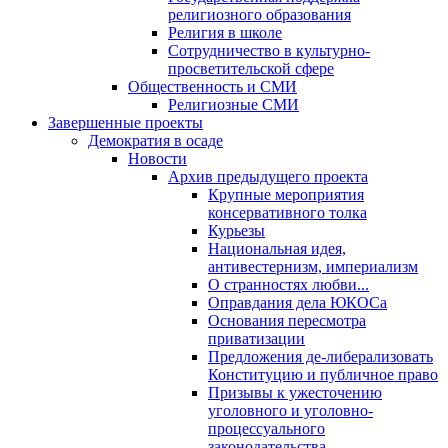
религиозного образования
Религия в школе
Сотрудничество в культурно-
просветительской сфере
Общественность и СМИ
Религиозные СМИ
Завершенные проекты
Демократия в осаде
Новости
Архив предыдущего проекта
Крупные мероприятия
консервативного толка
Курьезы
Национальная идея,
антивестернизм, империализм
О странностях любви...
Оправдания дела ЮКОСа
Основания пересмотра
приватизации
Предложения де-либерализовать
Конституцию и публичное право
Призывы к ужесточению
уголовного и уголовно-
процессуального
законодательства