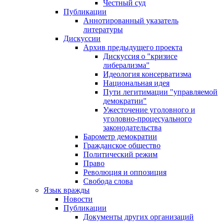
Честный суд
Публикации
Аннотированный указатель
литературы
Дискуссии
Архив предыдущего проекта
Дискуссия о "кризисе
либерализма"
Идеология консерватизма
Национальная идея
Пути легитимации "управляемой
демократии"
Ужесточение уголовного и
уголовно-процесуального
законодательства
Барометр демократии
Гражданское общество
Политический режим
Право
Революция и оппозиция
Свобода слова
Язык вражды
Новости
Публикации
Документы других организаций