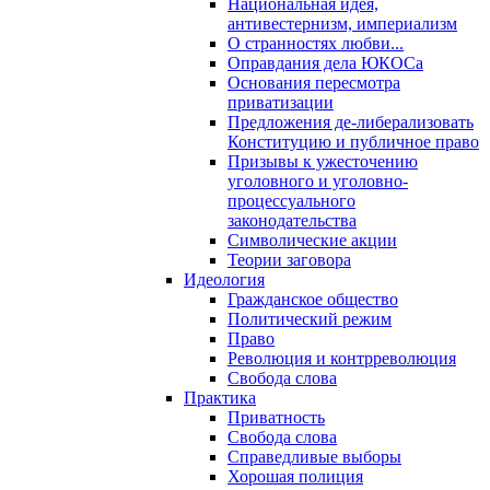
Национальная идея,
антивестернизм, империализм
О странностях любви...
Оправдания дела ЮКОСа
Основания пересмотра
приватизации
Предложения де-либерализовать
Конституцию и публичное право
Призывы к ужесточению
уголовного и уголовно-
процессуального
законодательства
Символические акции
Теории заговора
Идеология
Гражданское общество
Политический режим
Право
Революция и контрреволюция
Свобода слова
Практика
Приватность
Свобода слова
Справедливые выборы
Хорошая полиция