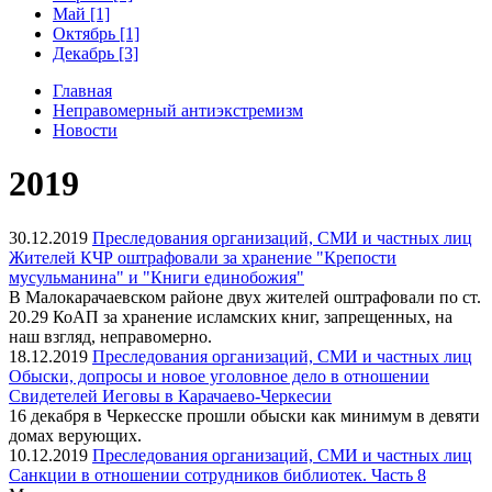
Май [1]
Октябрь [1]
Декабрь [3]
Главная
Неправомерный антиэкстремизм
Новости
2019
30.12.2019
Преследования организаций, СМИ и частных лиц
Жителей КЧР оштрафовали за хранение "Крепости
мусульманина" и "Книги единобожия"
В Малокарачаевском районе двух жителей оштрафовали по ст.
20.29 КоАП за хранение исламских книг, запрещенных, на
наш взгляд, неправомерно.
18.12.2019
Преследования организаций, СМИ и частных лиц
Обыски, допросы и новое уголовное дело в отношении
Свидетелей Иеговы в Карачаево-Черкесии
16 декабря в Черкесске прошли обыски как минимум в девяти
домах верующих.
10.12.2019
Преследования организаций, СМИ и частных лиц
Санкции в отношении сотрудников библиотек. Часть 8