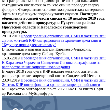
Мы расцениваем как неправомерные санкции наказания
сотрудников библиотек за то, что они не проводят сверку
фондов с Федеральным списком экстремистских материалов.
Здесь мы публикуем подборку таких случаев.
Последнее
обновление восьмой части списка от 10 декабря 2019 года
касается действий прокуратуры Нукутского района
Иркутской области и Карельской транспортной
прокуратуры
.
28.10.2019
Преследования организаций, СМИ и частных лиц
Двоих жителей КЧР оштрафовали за хранение дома книги
"Будущее принадлежит исламу"
В июле были наказаны жители Карачаево-Черкесии,
хранившие дома книгу Сейида Кутба.
15.05.2019
Преследования организаций, СМИ и частных лиц
В Карачаево-Черкесии Свидетеля Иеговы оштрафовали за
распространение запрещенного издания
В марте 2019 года суд в КЧР наказал местного жителя за
распространение запрещенной книги Свидетелей Иеговы.
23.04.2019
Преследования организаций, СМИ и частных лиц
Житель КЧР оштрафован за хранение запрещенной книги
М. Каракетов оштрафован по ст. 20.29 КоАП за книгу Сафи
ар-Рахмана аль-Мубаракфури.