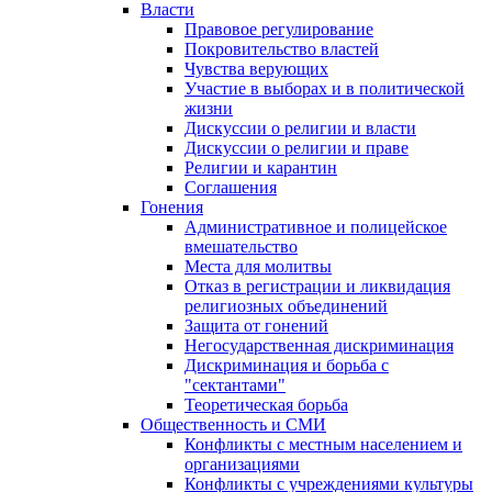
Власти
Правовое регулирование
Покровительство властей
Чувства верующих
Участие в выборах и в политической
жизни
Дискуссии о религии и власти
Дискуссии о религии и праве
Религии и карантин
Соглашения
Гонения
Административное и полицейское
вмешательство
Места для молитвы
Отказ в регистрации и ликвидация
религиозных объединений
Защита от гонений
Негосударственная дискриминация
Дискриминация и борьба с
"сектантами"
Теоретическая борьба
Общественность и СМИ
Конфликты с местным населением и
организациями
Конфликты с учреждениями культуры