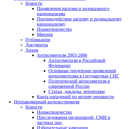
Новости
Проявления расизма и радикального
национализма
Противодействие расизму и радикальному
национализму
Нормотворчество
Мнения
Публикации
Документы
Архив
Антисемитизм 2003-2006
Антисемитизм в Российской
Федерации
Основные тенденции проявлений
антисемитизма в государствах СНГ
Политический антисемитизм в
современной России
Статьи, доклады, репортажи
Карта нападений по мотиву ненависти
Неправомерный антиэкстремизм
Новости
Нормотворчество
Преследования организаций, СМИ и
частных лиц
Избирательные кампании