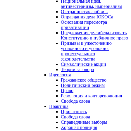
Национальная идея,
антивестернизм, империализм
О странностях любви...
Оправдания дела ЮКОСа
Основания пересмотра
приватизации
Предложения де-либерализовать
Конституцию и публичное право
Призывы к ужесточению
уголовного и уголовно-
процессуального
законодательства
Символические акции
Теории заговора
Идеология
Гражданское общество
Политический режим
Право
Революция и контрреволюция
Свобода слова
Практика
Приватность
Свобода слова
Справедливые выборы
Хорошая полиция