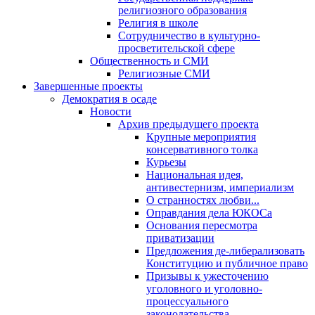
религиозного образования
Религия в школе
Сотрудничество в культурно-
просветительской сфере
Общественность и СМИ
Религиозные СМИ
Завершенные проекты
Демократия в осаде
Новости
Архив предыдущего проекта
Крупные мероприятия
консервативного толка
Курьезы
Национальная идея,
антивестернизм, империализм
О странностях любви...
Оправдания дела ЮКОСа
Основания пересмотра
приватизации
Предложения де-либерализовать
Конституцию и публичное право
Призывы к ужесточению
уголовного и уголовно-
процессуального
законодательства