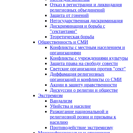
Отказ в регистрации и ликвидация
религиозных объединений
Защита от гонений
Негосударственная дискриминация
Дискриминация и борьба с
"сектантами"
Теоретическая борьба
Общественность и СМИ
Конфликты с местным населением и
организациями
Конфликты с учреждениями культуры
Защита права на свободу совести
Светские организации против "сект"
Диффамация религиозных
организаций и конфликты со СМИ
Акции в защиту нравственности
Дискуссии о религии и обществе
Экстремизм
Вандализм
Убийства и насилие
Разжигание национальной и
религиозной розни и призывы к
насилию
Противодействие экстремизму
Межконфессиональные отношения