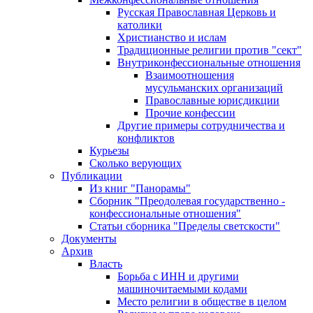
Русская Православная Церковь и
католики
Христианство и ислам
Традиционные религии против "сект"
Внутриконфессиональные отношения
Взаимоотношения
мусульманских организаций
Православные юрисдикции
Прочие конфессии
Другие примеры сотрудничества и
конфликтов
Курьезы
Сколько верующих
Публикации
Из книг "Панорамы"
Сборник "Преодолевая государственно -
конфессиональные отношения"
Статьи сборника "Пределы светскости"
Документы
Архив
Власть
Борьба с ИНН и другими
машиночитаемыми кодами
Место религии в обществе в целом