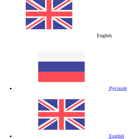
English
Русский
English