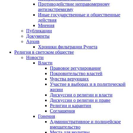
Противодействие неправомерному
антиэкстремизму
Иные государственные и общественные
действия
Мнения
Публикации
Документы
Архив
Хроники фильтрации Рунета
Религия в светском обществе
Новости
Власти
Правовое регулирование
Покровительство властей
Чувства верующих
Участие в выборах и в политической
жизни
Дискуссии о религии и власти
Дискуссии о религии и праве
Религии и карантин
Соглашения
Гонения
Административное и полицейское
вмешательство
Места для молитвы