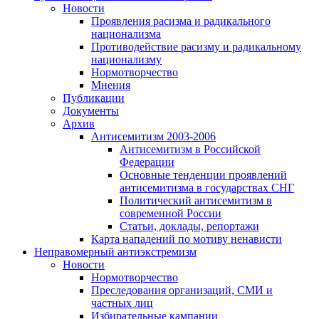
Новости
Проявления расизма и радикального
национализма
Противодействие расизму и радикальному
национализму
Нормотворчество
Мнения
Публикации
Документы
Архив
Антисемитизм 2003-2006
Антисемитизм в Российской
Федерации
Основные тенденции проявлений
антисемитизма в государствах СНГ
Политический антисемитизм в
современной России
Статьи, доклады, репортажи
Карта нападений по мотиву ненависти
Неправомерный антиэкстремизм
Новости
Нормотворчество
Преследования организаций, СМИ и
частных лиц
Избирательные кампании