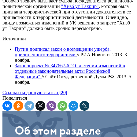
Особую тревогу вызывает судьба последователей религиозно-
политической организации
"Хизб ут-Тахрир"
, которая была
признана террористической при отсутствии доказательств ее
причастности к террористической деятельности. Очевидно,
ввиду возможных изменений в УК решение о запрете "Хизб
ут-Тахрир" должно быть срочно пересмотрено.
Источники
Путин подписал закон о возмещении ущерба,
причиненного террористами
// РИА Новости. 2013. 3
ноября.
Законопроект № 347667-6 "О внесении изменений в
отдельные законодательные акты Российской
Федерации"
// Сайт Государственной Думы РФ. 2013. 5
ноября.
Ссылки на данную статью
[20]
Поделиться