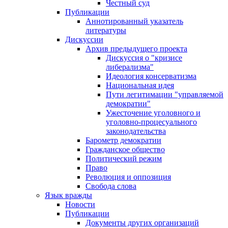
Честный суд
Публикации
Аннотированный указатель
литературы
Дискуссии
Архив предыдущего проекта
Дискуссия о "кризисе
либерализма"
Идеология консерватизма
Национальная идея
Пути легитимации "управляемой
демократии"
Ужесточение уголовного и
уголовно-процесуального
законодательства
Барометр демократии
Гражданское общество
Политический режим
Право
Революция и оппозиция
Свобода слова
Язык вражды
Новости
Публикации
Документы других организаций