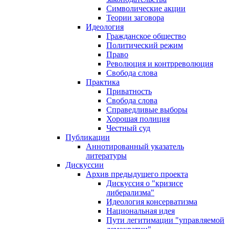
Символические акции
Теории заговора
Идеология
Гражданское общество
Политический режим
Право
Революция и контрреволюция
Свобода слова
Практика
Приватность
Свобода слова
Справедливые выборы
Хорошая полиция
Честный суд
Публикации
Аннотированный указатель
литературы
Дискуссии
Архив предыдущего проекта
Дискуссия о "кризисе
либерализма"
Идеология консерватизма
Национальная идея
Пути легитимации "управляемой