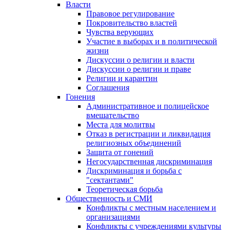
Власти
Правовое регулирование
Покровительство властей
Чувства верующих
Участие в выборах и в политической
жизни
Дискуссии о религии и власти
Дискуссии о религии и праве
Религии и карантин
Соглашения
Гонения
Административное и полицейское
вмешательство
Места для молитвы
Отказ в регистрации и ликвидация
религиозных объединений
Защита от гонений
Негосударственная дискриминация
Дискриминация и борьба с
"сектантами"
Теоретическая борьба
Общественность и СМИ
Конфликты с местным населением и
организациями
Конфликты с учреждениями культуры