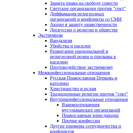
Защита права на свободу совести
Светские организации против "сект"
Диффамация религиозных
организаций и конфликты со СМИ
Акции в защиту нравственности
Дискуссии о религии и обществе
Экстремизм
Вандализм
Убийства и насилие
Разжигание национальной и
религиозной розни и призывы к
насилию
Противодействие экстремизму
Межконфессиональные отношения
Русская Православная Церковь и
католики
Христианство и ислам
Традиционные религии против "сект"
Внутриконфессиональные отношения
Взаимоотношения
мусульманских организаций
Православные юрисдикции
Прочие конфессии
Другие примеры сотрудничества и
конфликтов