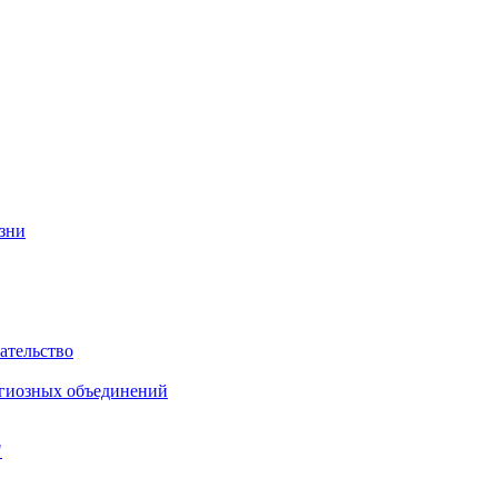
изни
ательство
игиозных объединений
"