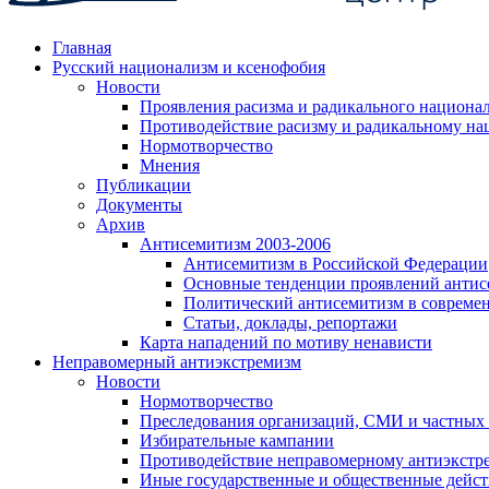
Главная
Русский национализм и ксенофобия
Новости
Проявления расизма и радикального национа
Противодействие расизму и радикальному на
Нормотворчество
Мнения
Публикации
Документы
Архив
Антисемитизм 2003-2006
Антисемитизм в Российской Федерации
Основные тенденции проявлений антис
Политический антисемитизм в совреме
Статьи, доклады, репортажи
Карта нападений по мотиву ненависти
Неправомерный антиэкстремизм
Новости
Нормотворчество
Преследования организаций, СМИ и частных
Избирательные кампании
Противодействие неправомерному антиэкстр
Иные государственные и общественные дейст