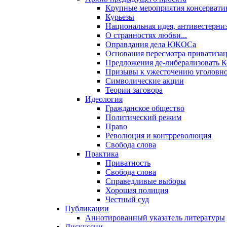
Крупные мероприятия консервати
Курьезы
Национальная идея, антивестерни
О странностях любви...
Оправдания дела ЮКОСа
Основания пересмотра приватиза
Предложения де-либерализовать 
Призывы к ужесточению уголовног
Символические акции
Теории заговора
Идеология
Гражданское общество
Политический режим
Право
Революция и контрреволюция
Свобода слова
Практика
Приватность
Свобода слова
Справедливые выборы
Хорошая полиция
Честный суд
Публикации
Аннотированный указатель литературы
Дискуссии