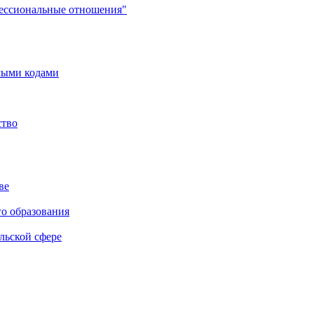
фессиональные отношения"
мыми кодами
ство
ве
го образования
льской сфере