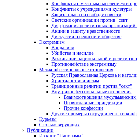
Конфликты с местным населением и ор
Конфликты с учреждениями культуры
Защита права на свободу совести
Светские организации против "сект"
Диффамация религиозных организаций
Акции в защиту нравственности
Дискуссии о религии и обществе
Экстремизм
Вандализм
Убийства и насилие
Разжигание национальной и религиозно
Противодействие экстремизму
Межконфессиональные отношения
Русская Православная Церковь и католи
Христианство и ислам
Традиционные религии против "сект"
Внутриконфессиональные отношения
Взаимоотношения мусульманских 
Православные юрисдикции
Прочие конфессии
Другие примеры сотрудничества и конф
Курьезы
Сколько верующих
Публикации
Из книг "Панорамы"