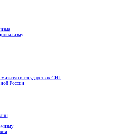
лизма
ционализму
емитизма в государствах СНГ
нной России
 лиц
емизму
вия