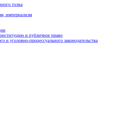
вного толка
зм, империализм
ции
Конституцию и публичное право
о и уголовно-процессуального законодательства