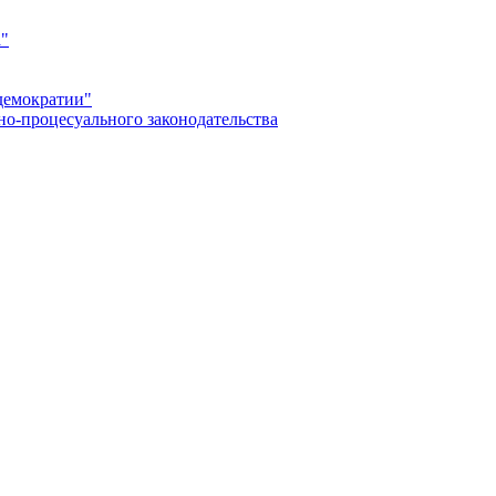
а"
демократии"
но-процесуального законодательства