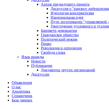
Архив предыдущего проекта
Дискуссия о "кризисе либерализм
Идеология консерватизма
Национальная идея
Пути легитимации "управляемой 
Ужесточение уголовного и уголов
Барометр демократии
Гражданское общество
Политический режим
Право
Революция и оппозиция
Свобода слова
Язык вражды
Новости
Публикации
Документы других организаций
Дискуссии
Объявления
О нас
Аналитика
Справочник
База данных