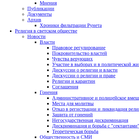
Мнения
Публикации
Документы
Архив
Хроники фильтрации Рунета
Религия в светском обществе
Новости
Власти
Правовое регулирование
Покровительство властей
Чувства верующих
Участие в выборах и в политической ж
Дискуссии о религии и власти
Дискуссии о религии и праве
Религии и карантин
Соглашения
Гонения
Административное и полицейское вмеш
Места для молитвы
Отказ в регистрации и ликвидация рел
Защита от гонений
Негосударственная дискриминация
Дискриминация и борьба с "сектантами
Теоретическая борьба
Общественность и СМИ