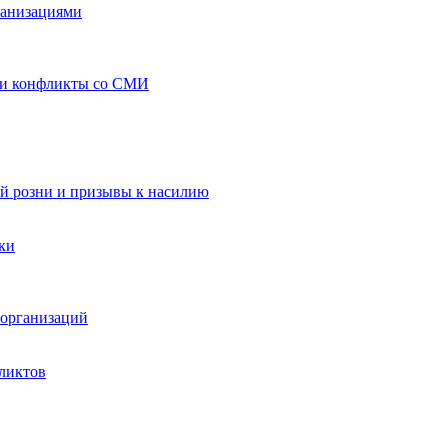
ганизациями
 и конфликты со СМИ
й розни и призывы к насилию
ки
организаций
ликтов