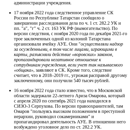
администрации учреждения.
17 ноября 2022 года следственное управление СК
России по Республике Татарстан сообщило о
завершении расследования дела по ч. 1 ст. 282.2 УК и
пп. "а", "г" ч. 2 ст. 163 УК РФ (вымогательство). По
версии следствия, с ноября 2020 года по декабря 2021-го
трое заключенных одной из колоний Татарстана
организовали ячейку АУЕ. Они "
осуществляли надзор
за осужденными, в том числе лицами, играющими в
карты, разъясняли действие «воровских» законов,
пропагандировали негативное отношение к
сотрудникам учреждения, вели учет так называемого
«общака»
, заявляют в СК. Кроме того, следствие
считает, что в 2018–2019 гг., угрожая расправой другому
заключенному, они получили 540 тысяч рублей.
16 ноября 2022 года стало известно, что в Московской
области задержали 22-летнего Ариза Омарова, который
с апреля 2020 по сентябрь 2021 года находился в
СИЗО-3 Серпухова. По версии правоохранителей, там
Омаров "пользуясь высоким положением в преступной
иерархии, руководил сокамерниками" и
пропагандировал деятельность АУЕ. В отношении него
возбуждено уголовное дело по ст. 282.2 УК.