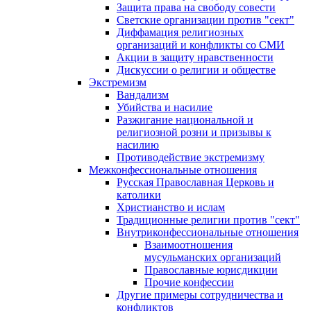
Защита права на свободу совести
Светские организации против "сект"
Диффамация религиозных
организаций и конфликты со СМИ
Акции в защиту нравственности
Дискуссии о религии и обществе
Экстремизм
Вандализм
Убийства и насилие
Разжигание национальной и
религиозной розни и призывы к
насилию
Противодействие экстремизму
Межконфессиональные отношения
Русская Православная Церковь и
католики
Христианство и ислам
Традиционные религии против "сект"
Внутриконфессиональные отношения
Взаимоотношения
мусульманских организаций
Православные юрисдикции
Прочие конфессии
Другие примеры сотрудничества и
конфликтов