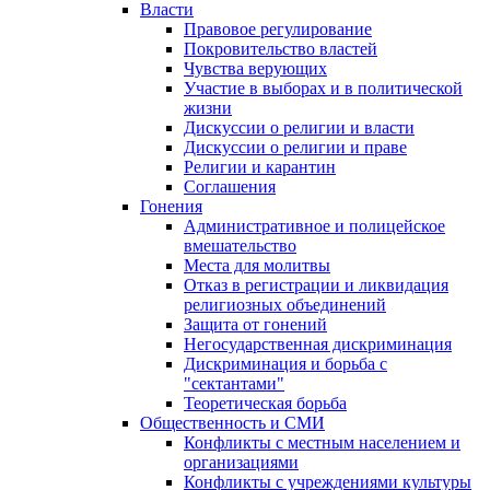
Власти
Правовое регулирование
Покровительство властей
Чувства верующих
Участие в выборах и в политической
жизни
Дискуссии о религии и власти
Дискуссии о религии и праве
Религии и карантин
Соглашения
Гонения
Административное и полицейское
вмешательство
Места для молитвы
Отказ в регистрации и ликвидация
религиозных объединений
Защита от гонений
Негосударственная дискриминация
Дискриминация и борьба с
"сектантами"
Теоретическая борьба
Общественность и СМИ
Конфликты с местным населением и
организациями
Конфликты с учреждениями культуры