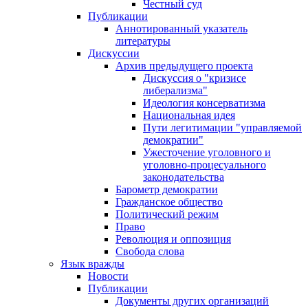
Честный суд
Публикации
Аннотированный указатель
литературы
Дискуссии
Архив предыдущего проекта
Дискуссия о "кризисе
либерализма"
Идеология консерватизма
Национальная идея
Пути легитимации "управляемой
демократии"
Ужесточение уголовного и
уголовно-процесуального
законодательства
Барометр демократии
Гражданское общество
Политический режим
Право
Революция и оппозиция
Свобода слова
Язык вражды
Новости
Публикации
Документы других организаций