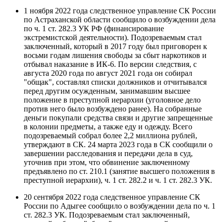
1 ноября 2022 года следственное управление СК России
по Астраханской области сообщило о возбуждении дела
по ч. 1 ст. 282.3 УК РФ (финансирование
экстремистской деятельности). Подозреваемым стал
заключенный, который в 2017 году был приговорен к
восьми годам лишения свободы за сбыт наркотиков и
отбывал наказание в ИК-6. По версии следствия, с
августа 2020 года по август 2021 года он собирал
"общак", составлял списки должников и отчитывался
перед другим осужденным, занимавшим высшее
положение в преступной иерархии (уголовное дело
против него было возбуждено ранее). На собранные
деньги покупали средства связи и другие запрещенные
в колонии предметы, а также еду и одежду. Всего
подозреваемый собрал более 2,2 миллиона рублей,
утверждают в СК. 24 марта 2023 года в СК сообщили о
завершении расследования и передачи дела в суд,
уточнив при этом, что обвинение заключенному
предъявлено по ст. 210.1 (занятие высшего положения в
преступной иерархии), ч. 1 ст. 282.2 и ч. 1 ст. 282.3 УК.
20 сентября 2022 года следственное управление СК
России по Адыгее сообщило о возбуждении дела по ч. 1
ст. 282.3 УК. Подозреваемым стал заключенный,