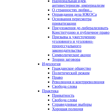
Национальная идея,
антивестернизм, империализм
О странностях любви...
Оправдания дела ЮКОСа
Основания пересмотра
приватизации
Предложения де-либерализовать
Конституцию и публичное право
Призывы к ужесточению
уголовного и уголовно-
процессуального
законодательства
Символические акции
Теории заговора
Идеология
Гражданское общество
Политический режим
Право
Революция и контрреволюция
Свобода слова
Практика
Приватность
Свобода слова
Справедливые выборы
Хорошая полиция