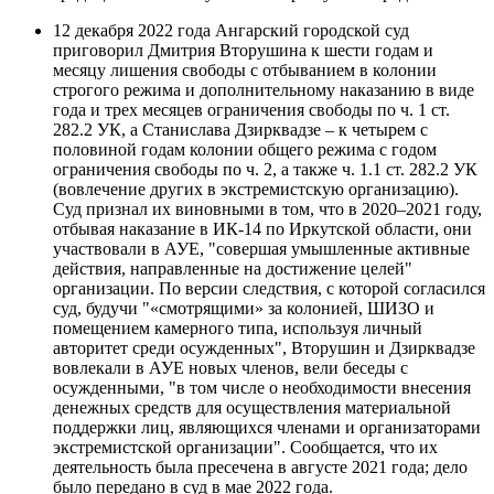
12 декабря 2022 года Ангарский городской суд
приговорил Дмитрия Вторушина к шести годам и
месяцу лишения свободы с отбыванием в колонии
строгого режима и дополнительному наказанию в виде
года и трех месяцев ограничения свободы по ч. 1 ст.
282.2 УК, а Станислава Дзирквадзе – к четырем с
половиной годам колонии общего режима с годом
ограничения свободы по ч. 2, а также ч. 1.1 ст. 282.2 УК
(вовлечение других в экстремистскую организацию).
Суд признал их виновными в том, что в 2020–2021 году,
отбывая наказание в ИК-14 по Иркутской области, они
участвовали в АУЕ, "совершая умышленные активные
действия, направленные на достижение целей"
организации. По версии следствия, с которой согласился
суд, будучи "«смотрящими» за колонией, ШИЗО и
помещением камерного типа, используя личный
авторитет среди осужденных", Вторушин и Дзирквадзе
вовлекали в АУЕ новых членов, вели беседы с
осужденными, "в том числе о необходимости внесения
денежных средств для осуществления материальной
поддержки лиц, являющихся членами и организаторами
экстремистской организации". Сообщается, что их
деятельность была пресечена в августе 2021 года; дело
было передано в суд в мае 2022 года.