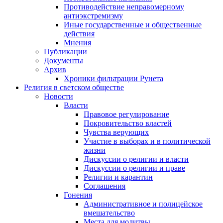
Противодействие неправомерному
антиэкстремизму
Иные государственные и общественные
действия
Мнения
Публикации
Документы
Архив
Хроники фильтрации Рунета
Религия в светском обществе
Новости
Власти
Правовое регулирование
Покровительство властей
Чувства верующих
Участие в выборах и в политической
жизни
Дискуссии о религии и власти
Дискуссии о религии и праве
Религии и карантин
Соглашения
Гонения
Административное и полицейское
вмешательство
Места для молитвы