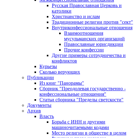
Русская Православная Церковь и
католики
Христианство и ислам
Традиционные религии против "сект"
Внутриконфессиональные отношения
Взаимоотношения
мусульманских организаций
Православные юрисдикции
Прочие конфессии
Другие примеры сотрудничества и
конфликтов
Курьезы
Сколько верующих
Публикации
Из книг "Панорамы"
Сборник "Преодолевая государственно -
конфессиональные отношения"
Статьи сборника "Пределы светскости"
Документы
Архив
Власть
Борьба с ИНН и другими
машиночитаемыми кодами
Место религии в обществе в целом