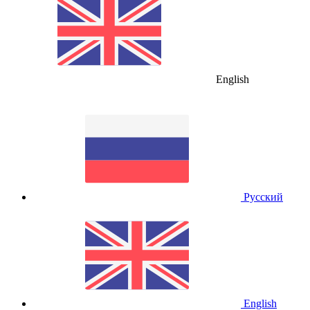
English
Русский
English