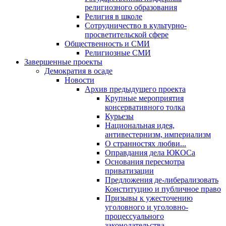
религиозного образования
Религия в школе
Сотрудничество в культурно-
просветительской сфере
Общественность и СМИ
Религиозные СМИ
Завершенные проекты
Демократия в осаде
Новости
Архив предыдущего проекта
Крупные мероприятия
консервативного толка
Курьезы
Национальная идея,
антивестернизм, империализм
О странностях любви...
Оправдания дела ЮКОСа
Основания пересмотра
приватизации
Предложения де-либерализовать
Конституцию и публичное право
Призывы к ужесточению
уголовного и уголовно-
процессуального
законодательства