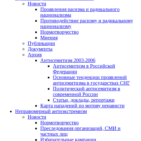
Новости
Проявления расизма и радикального
национализма
Противодействие расизму и радикальному
национализму
Нормотворчество
Мнения
Публикации
Документы
Архив
Антисемитизм 2003-2006
Антисемитизм в Российской
Федерации
Основные тенденции проявлений
антисемитизма в государствах СНГ
Политический антисемитизм в
современной России
Статьи, доклады, репортажи
Карта нападений по мотиву ненависти
Неправомерный антиэкстремизм
Новости
Нормотворчество
Преследования организаций, СМИ и
частных лиц
Избирательные кампании