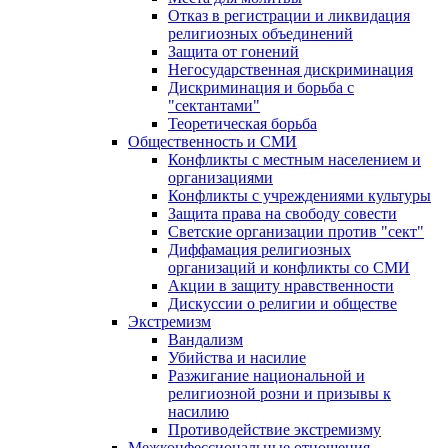
Отказ в регистрации и ликвидация
религиозных объединений
Защита от гонений
Негосударственная дискриминация
Дискриминация и борьба с
"сектантами"
Теоретическая борьба
Общественность и СМИ
Конфликты с местным населением и
организациями
Конфликты с учреждениями культуры
Защита права на свободу совести
Светские организации против "сект"
Диффамация религиозных
организаций и конфликты со СМИ
Акции в защиту нравственности
Дискуссии о религии и обществе
Экстремизм
Вандализм
Убийства и насилие
Разжигание национальной и
религиозной розни и призывы к
насилию
Противодействие экстремизму
Межконфессиональные отношения