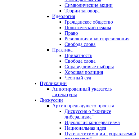
Символические акции
Теории заговора
Идеология
Гражданское общество
Политический режим
Право
Революция и контрреволюция
Свобода слова
Практика
Приватность
Свобода слова
Справедливые выборы
Хорошая полиция
Честный суд
Публикации
Аннотированный указатель
литературы
Дискуссии
Архив предыдущего проекта
Дискуссия о "кризисе
либерализма"
Идеология консерватизма
Национальная идея
Пути легитимации "управляемой