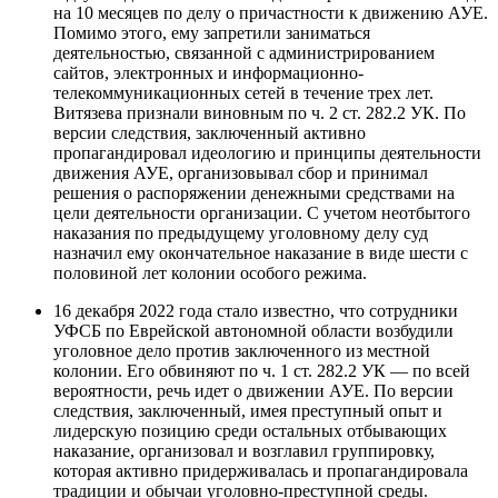
на 10 месяцев по делу о причастности к движению АУЕ.
Помимо этого, ему запретили заниматься
деятельностью, связанной с администрированием
сайтов, электронных и информационно-
телекоммуникационных сетей в течение трех лет.
Витязева признали виновным по ч. 2 ст. 282.2 УК. По
версии следствия, заключенный активно
пропагандировал идеологию и принципы деятельности
движения АУЕ, организовывал сбор и принимал
решения о распоряжении денежными средствами на
цели деятельности организации. С учетом неотбытого
наказания по предыдущему уголовному делу суд
назначил ему окончательное наказание в виде шести с
половиной лет колонии особого режима.
16 декабря 2022 года стало известно, что сотрудники
УФСБ по Еврейской автономной области возбудили
уголовное дело против заключенного из местной
колонии. Его обвиняют по ч. 1 ст. 282.2 УК — по всей
вероятности, речь идет о движении АУЕ. По версии
следствия, заключенный, имея преступный опыт и
лидерскую позицию среди остальных отбывающих
наказание, организовал и возглавил группировку,
которая активно придерживалась и пропагандировала
традиции и обычаи уголовно-преступной среды.