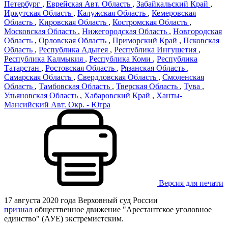
Петербург
,
Еврейская Авт. Область
,
Забайкальский Край
,
Иркутская Область
,
Калужская Область
,
Кемеровская
Область
,
Кировская Область
,
Костромская Область
,
Московская Область
,
Нижегородская Область
,
Новгородская
Область
,
Орловская Область
,
Приморский Край
,
Псковская
Область
,
Республика Адыгея
,
Республика Ингушетия
,
Республика Калмыкия
,
Республика Коми
,
Республика
Татарстан
,
Ростовская Область
,
Рязанская Область
,
Самарская Область
,
Свердловская Область
,
Смоленская
Область
,
Тамбовская Область
,
Тверская Область
,
Тува
,
Ульяновская Область
,
Хабаровский Край
,
Ханты-
Мансийский Авт. Окр. - Югра
Версия для печати
17 августа 2020 года Верховный суд России
признал
общественное движение "Арестантское уголовное
единство" (АУЕ) экстремистским.