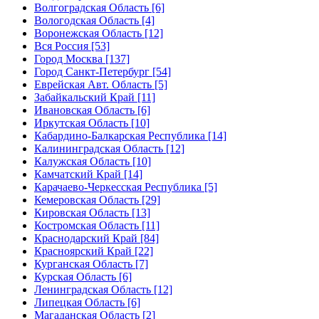
Волгоградская Область [6]
Вологодская Область [4]
Воронежская Область [12]
Вся Россия [53]
Город Москва [137]
Город Санкт-Петербург [54]
Еврейская Авт. Область [5]
Забайкальский Край [11]
Ивановская Область [6]
Иркутская Область [10]
Кабардино-Балкарская Республика [14]
Калининградская Область [12]
Калужская Область [10]
Камчатский Край [14]
Карачаево-Черкесская Республика [5]
Кемеровская Область [29]
Кировская Область [13]
Костромская Область [11]
Краснодарский Край [84]
Красноярский Край [22]
Курганская Область [7]
Курская Область [6]
Ленинградская Область [12]
Липецкая Область [6]
Магаданская Область [2]