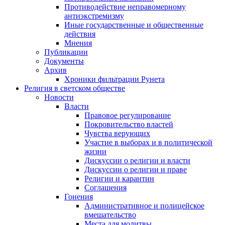
Противодействие неправомерному
антиэкстремизму
Иные государственные и общественные
действия
Мнения
Публикации
Документы
Архив
Хроники фильтрации Рунета
Религия в светском обществе
Новости
Власти
Правовое регулирование
Покровительство властей
Чувства верующих
Участие в выборах и в политической
жизни
Дискуссии о религии и власти
Дискуссии о религии и праве
Религии и карантин
Соглашения
Гонения
Административное и полицейское
вмешательство
Места для молитвы