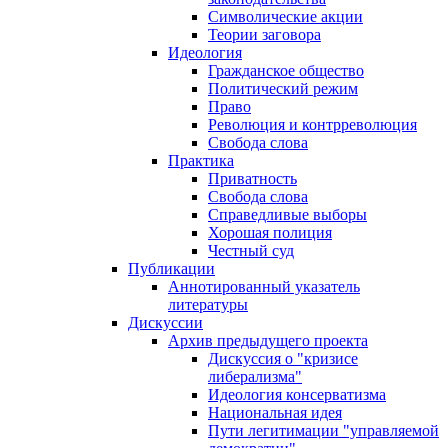
Символические акции
Теории заговора
Идеология
Гражданское общество
Политический режим
Право
Революция и контрреволюция
Свобода слова
Практика
Приватность
Свобода слова
Справедливые выборы
Хорошая полиция
Честный суд
Публикации
Аннотированный указатель
литературы
Дискуссии
Архив предыдущего проекта
Дискуссия о "кризисе
либерализма"
Идеология консерватизма
Национальная идея
Пути легитимации "управляемой