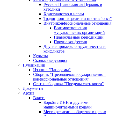
Русская Православная Церковь и
католики
Христианство и ислам
Традиционные религии против "сект"
Внутриконфессиональные отношения
Взаимоотношения
мусульманских организаций
Православные юрисдикции
Прочие конфессии
Другие примеры сотрудничества и
конфликтов
Курьезы
Сколько верующих
Публикации
Из книг "Панорамы"
Сборник "Преодолевая государственно -
конфессиональные отношения"
Статьи сборника "Пределы светскости"
Документы
Архив
Власть
Борьба с ИНН и другими
машиночитаемыми кодами
Место религии в обществе в целом