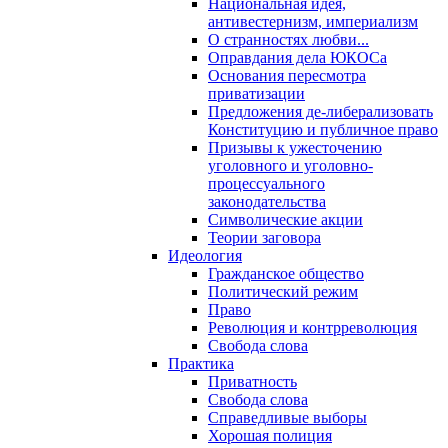
Национальная идея,
антивестернизм, империализм
О странностях любви...
Оправдания дела ЮКОСа
Основания пересмотра
приватизации
Предложения де-либерализовать
Конституцию и публичное право
Призывы к ужесточению
уголовного и уголовно-
процессуального
законодательства
Символические акции
Теории заговора
Идеология
Гражданское общество
Политический режим
Право
Революция и контрреволюция
Свобода слова
Практика
Приватность
Свобода слова
Справедливые выборы
Хорошая полиция