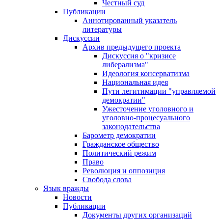
Честный суд
Публикации
Аннотированный указатель
литературы
Дискуссии
Архив предыдущего проекта
Дискуссия о "кризисе
либерализма"
Идеология консерватизма
Национальная идея
Пути легитимации "управляемой
демократии"
Ужесточение уголовного и
уголовно-процесуального
законодательства
Барометр демократии
Гражданское общество
Политический режим
Право
Революция и оппозиция
Свобода слова
Язык вражды
Новости
Публикации
Документы других организаций