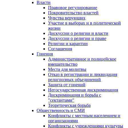
Власти
Правовое регулирование
Покровительство властей
Чувства верующих
Участие в выборах и в политической
жизни
Дискуссии о религии и власти
Дискуссии о религии и праве
Религии и карантин
Соглашения
Гонения
Административное и полицейское
вмешательство
Места для молитвы
Отказ в регистрации и ликвидация
религиозных объединений
Защита от гонений
Негосударственная дискриминация
Дискриминация и борьба с
"сектантами"
Теоретическая борьба
Общественность и СМИ
Конфликты с местным населением и
организациями
Конфликты с учреждениями культуры