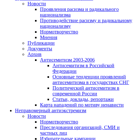
Новости
Проявления расизма и радикального
национализма
Противодействие расизму и радикальному
национализму
Нормотворчество
Мнения
Публикации
Документы
Архив
Антисемитизм 2003-2006
Антисемитизм в Российской
Федерации
Основные тенденции проявлений
антисемитизма в государствах СНГ
Политический антисемитизм в
современной России
Статьи, доклады, репортажи
Карта нападений по мотиву ненависти
Неправомерный антиэкстремизм
Новости
Нормотворчество
Преследования организаций, СМИ и
частных лиц
Избирательные кампании