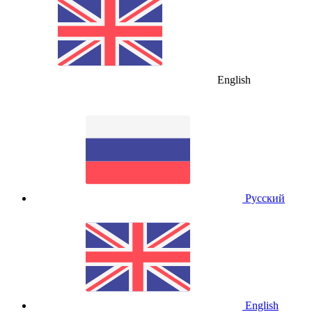
English
Русский
English