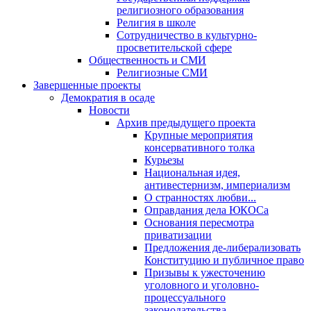
религиозного образования
Религия в школе
Сотрудничество в культурно-
просветительской сфере
Общественность и СМИ
Религиозные СМИ
Завершенные проекты
Демократия в осаде
Новости
Архив предыдущего проекта
Крупные мероприятия
консервативного толка
Курьезы
Национальная идея,
антивестернизм, империализм
О странностях любви...
Оправдания дела ЮКОСа
Основания пересмотра
приватизации
Предложения де-либерализовать
Конституцию и публичное право
Призывы к ужесточению
уголовного и уголовно-
процессуального
законодательства