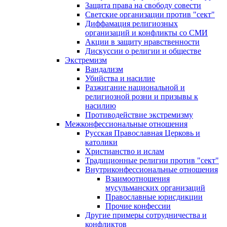
Защита права на свободу совести
Светские организации против "сект"
Диффамация религиозных
организаций и конфликты со СМИ
Акции в защиту нравственности
Дискуссии о религии и обществе
Экстремизм
Вандализм
Убийства и насилие
Разжигание национальной и
религиозной розни и призывы к
насилию
Противодействие экстремизму
Межконфессиональные отношения
Русская Православная Церковь и
католики
Христианство и ислам
Традиционные религии против "сект"
Внутриконфессиональные отношения
Взаимоотношения
мусульманских организаций
Православные юрисдикции
Прочие конфессии
Другие примеры сотрудничества и
конфликтов