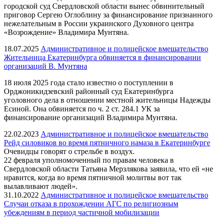
городской суд Свердловской области вынес обвинительный
приговор Сергею Оглоблину за финансирование признанного
нежелательным в России украинского Духовного центра
«Возрождение» Владимира Мунтяна.
18.07.2025
Административное и полицейское вмешательство
Жительница Екатеринбурга обвиняется в финансировании
организаций В. Мунтяна
18 июля 2025 года стало известно о поступлении в
Орджоникидзевский районный суд Екатеринбурга
уголовного дела в отношении местной жительницы Надежды
Есиной. Она обвиняется по ч. 2 ст. 284.1 УК за
финансирование организаций Владимира Мунтяна.
22.02.2023
Административное и полицейское вмешательство
Рейд силовиков во время пятничного намаза в Екатеринбурге
Очевидцы говорят о стрельбе в воздух.
22 февраля уполномоченный по правам человека в
Свердловской области Татьяна Мерзлякова заявила, что ей «не
нравится, когда во время пятничной молитвы вот так
вылавливают людей».
31.10.2022
Административное и полицейское вмешательство
Случаи отказа в прохождении АГС по религиозным
убеждениям в период частичной мобилизации