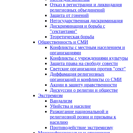
Отказ в регистрации и ликвидация
религиозных объединений
Защита от гонений
Негосударственная дискриминация
Дискриминация и борьба с
"сектантами"
Теоретическая борьба
Общественность и СМИ
Конфликты с местным населением и
организациями
Конфликты с учреждениями культуры
Защита права на свободу совести
Светские организации против "сект"
Диффамация религиозных
организаций и конфликты со СМИ
Акции в защиту нравственности
Дискуссии о религии и обществе
Экстремизм
Вандализм
Убийства и насилие
Разжигание национальной и
религиозной розни и призывы к
насилию
Противодействие экстремизму
Межконфессиональные отношения