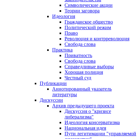
Символические акции
Теории заговора
Идеология
Гражданское общество
Политический режим
Право
Революция и контрреволюция
Свобода слова
Практика
Приватность
Свобода слова
Справедливые выборы
Хорошая полиция
Честный суд
Публикации
Аннотированный указатель
литературы
Дискуссии
Архив предыдущего проекта
Дискуссия о "кризисе
либерализма"
Идеология консерватизма
Национальная идея
Пути легитимации "управляемой