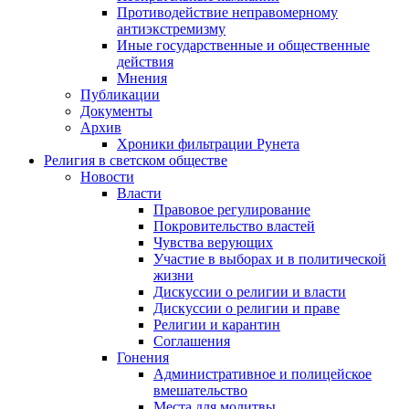
Противодействие неправомерному
антиэкстремизму
Иные государственные и общественные
действия
Мнения
Публикации
Документы
Архив
Хроники фильтрации Рунета
Религия в светском обществе
Новости
Власти
Правовое регулирование
Покровительство властей
Чувства верующих
Участие в выборах и в политической
жизни
Дискуссии о религии и власти
Дискуссии о религии и праве
Религии и карантин
Соглашения
Гонения
Административное и полицейское
вмешательство
Места для молитвы