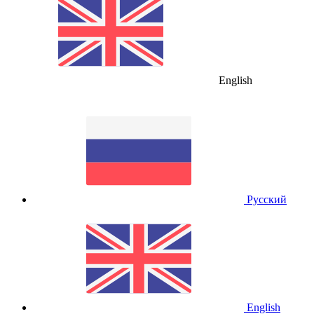
English
Русский
English