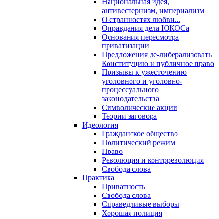
Национальная идея,
антивестернизм, империализм
О странностях любви...
Оправдания дела ЮКОСа
Основания пересмотра
приватизации
Предложения де-либерализовать
Конституцию и публичное право
Призывы к ужесточению
уголовного и уголовно-
процессуального
законодательства
Символические акции
Теории заговора
Идеология
Гражданское общество
Политический режим
Право
Революция и контрреволюция
Свобода слова
Практика
Приватность
Свобода слова
Справедливые выборы
Хорошая полиция