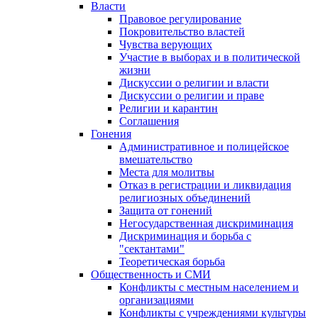
Власти
Правовое регулирование
Покровительство властей
Чувства верующих
Участие в выборах и в политической
жизни
Дискуссии о религии и власти
Дискуссии о религии и праве
Религии и карантин
Соглашения
Гонения
Административное и полицейское
вмешательство
Места для молитвы
Отказ в регистрации и ликвидация
религиозных объединений
Защита от гонений
Негосударственная дискриминация
Дискриминация и борьба с
"сектантами"
Теоретическая борьба
Общественность и СМИ
Конфликты с местным населением и
организациями
Конфликты с учреждениями культуры