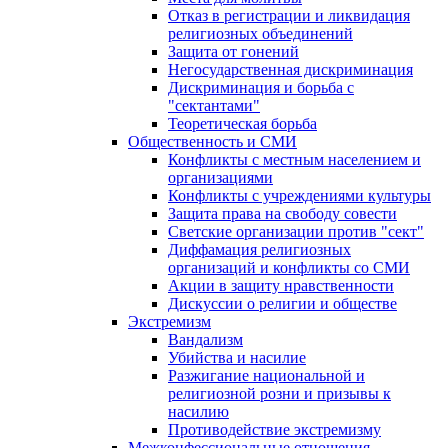
Отказ в регистрации и ликвидация
религиозных объединений
Защита от гонений
Негосударственная дискриминация
Дискриминация и борьба с
"сектантами"
Теоретическая борьба
Общественность и СМИ
Конфликты с местным населением и
организациями
Конфликты с учреждениями культуры
Защита права на свободу совести
Светские организации против "сект"
Диффамация религиозных
организаций и конфликты со СМИ
Акции в защиту нравственности
Дискуссии о религии и обществе
Экстремизм
Вандализм
Убийства и насилие
Разжигание национальной и
религиозной розни и призывы к
насилию
Противодействие экстремизму
Межконфессиональные отношения