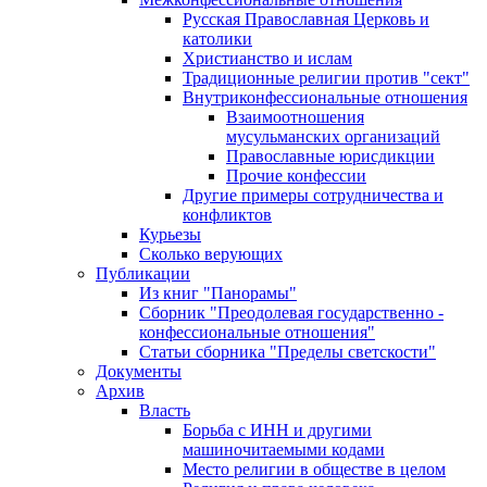
Русская Православная Церковь и
католики
Христианство и ислам
Традиционные религии против "сект"
Внутриконфессиональные отношения
Взаимоотношения
мусульманских организаций
Православные юрисдикции
Прочие конфессии
Другие примеры сотрудничества и
конфликтов
Курьезы
Сколько верующих
Публикации
Из книг "Панорамы"
Сборник "Преодолевая государственно -
конфессиональные отношения"
Статьи сборника "Пределы светскости"
Документы
Архив
Власть
Борьба с ИНН и другими
машиночитаемыми кодами
Место религии в обществе в целом