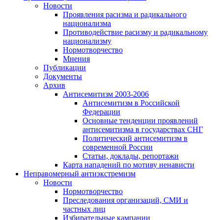
Новости
Проявления расизма и радикального
национализма
Противодействие расизму и радикальному
национализму
Нормотворчество
Мнения
Публикации
Документы
Архив
Антисемитизм 2003-2006
Антисемитизм в Российской
Федерации
Основные тенденции проявлений
антисемитизма в государствах СНГ
Политический антисемитизм в
современной России
Статьи, доклады, репортажи
Карта нападений по мотиву ненависти
Неправомерный антиэкстремизм
Новости
Нормотворчество
Преследования организаций, СМИ и
частных лиц
Избирательные кампании