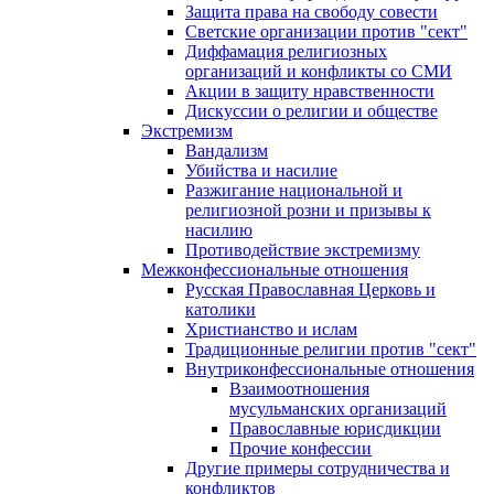
Защита права на свободу совести
Светские организации против "сект"
Диффамация религиозных
организаций и конфликты со СМИ
Акции в защиту нравственности
Дискуссии о религии и обществе
Экстремизм
Вандализм
Убийства и насилие
Разжигание национальной и
религиозной розни и призывы к
насилию
Противодействие экстремизму
Межконфессиональные отношения
Русская Православная Церковь и
католики
Христианство и ислам
Традиционные религии против "сект"
Внутриконфессиональные отношения
Взаимоотношения
мусульманских организаций
Православные юрисдикции
Прочие конфессии
Другие примеры сотрудничества и
конфликтов