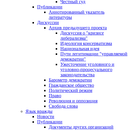
Честный суд
Публикации
Аннотированный указатель
литературы
Дискуссии
Архив предыдущего проекта
Дискуссия о "кризисе
либерализма"
Идеология консерватизма
Национальная идея
Пути легитимации "управляемой
демократии"
Ужесточение уголовного и
уголовно-процесуального
законодательства
Барометр демократии
Гражданское общество
Политический режим
Право
Революция и оппозиция
Свобода слова
Язык вражды
Новости
Публикации
Документы других организаций