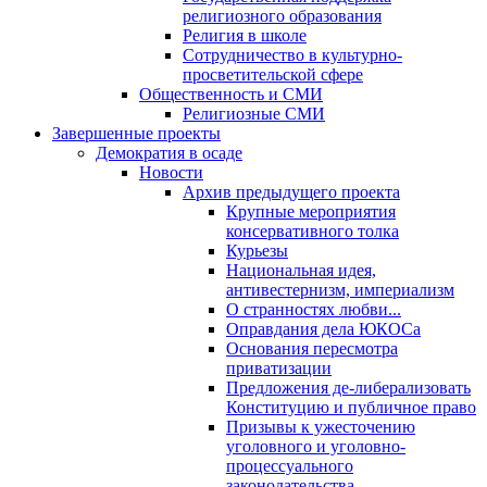
религиозного образования
Религия в школе
Сотрудничество в культурно-
просветительской сфере
Общественность и СМИ
Религиозные СМИ
Завершенные проекты
Демократия в осаде
Новости
Архив предыдущего проекта
Крупные мероприятия
консервативного толка
Курьезы
Национальная идея,
антивестернизм, империализм
О странностях любви...
Оправдания дела ЮКОСа
Основания пересмотра
приватизации
Предложения де-либерализовать
Конституцию и публичное право
Призывы к ужесточению
уголовного и уголовно-
процессуального
законодательства