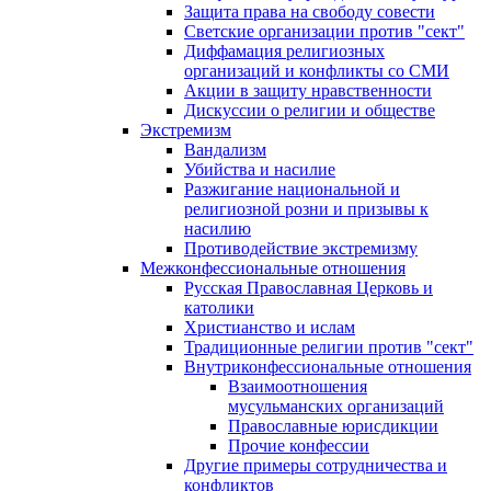
Защита права на свободу совести
Светские организации против "сект"
Диффамация религиозных
организаций и конфликты со СМИ
Акции в защиту нравственности
Дискуссии о религии и обществе
Экстремизм
Вандализм
Убийства и насилие
Разжигание национальной и
религиозной розни и призывы к
насилию
Противодействие экстремизму
Межконфессиональные отношения
Русская Православная Церковь и
католики
Христианство и ислам
Традиционные религии против "сект"
Внутриконфессиональные отношения
Взаимоотношения
мусульманских организаций
Православные юрисдикции
Прочие конфессии
Другие примеры сотрудничества и
конфликтов