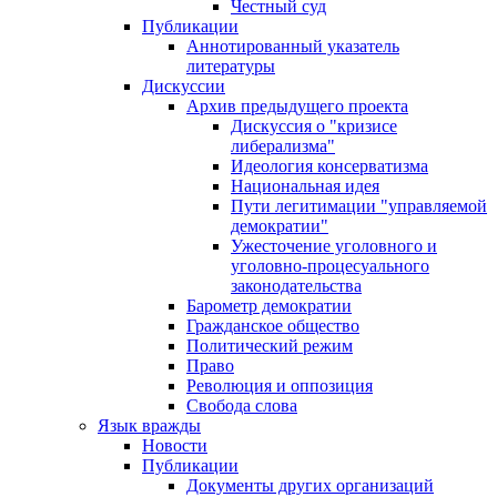
Честный суд
Публикации
Аннотированный указатель
литературы
Дискуссии
Архив предыдущего проекта
Дискуссия о "кризисе
либерализма"
Идеология консерватизма
Национальная идея
Пути легитимации "управляемой
демократии"
Ужесточение уголовного и
уголовно-процесуального
законодательства
Барометр демократии
Гражданское общество
Политический режим
Право
Революция и оппозиция
Свобода слова
Язык вражды
Новости
Публикации
Документы других организаций