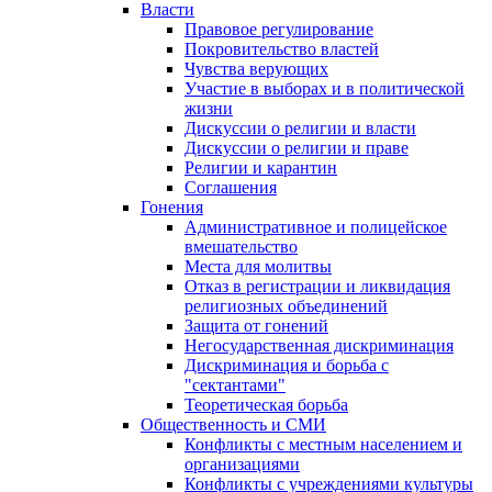
Власти
Правовое регулирование
Покровительство властей
Чувства верующих
Участие в выборах и в политической
жизни
Дискуссии о религии и власти
Дискуссии о религии и праве
Религии и карантин
Соглашения
Гонения
Административное и полицейское
вмешательство
Места для молитвы
Отказ в регистрации и ликвидация
религиозных объединений
Защита от гонений
Негосударственная дискриминация
Дискриминация и борьба с
"сектантами"
Теоретическая борьба
Общественность и СМИ
Конфликты с местным населением и
организациями
Конфликты с учреждениями культуры