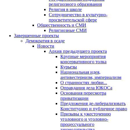
религиозного образования
Религия в школе
Сотрудничество в культурно-
просветительской сфере
Общественность и СМИ
Религиозные СМИ
Завершенные проекты
Демократия в осаде
Новости
Архив предыдущего проекта
Крупные мероприятия
консервативного толка
Курьезы
Национальная идея,
антивестернизм, империализм
О странностях любви...
Оправдания дела ЮКОСа
Основания пересмотра
приватизации
Предложения де-либерализовать
Конституцию и публичное право
Призывы к ужесточению
уголовного и уголовно-
процессуального
законодательства