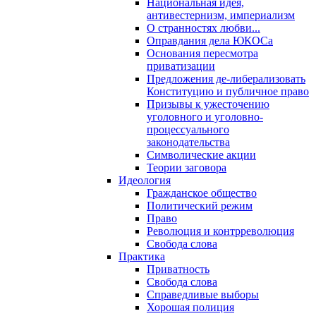
Национальная идея,
антивестернизм, империализм
О странностях любви...
Оправдания дела ЮКОСа
Основания пересмотра
приватизации
Предложения де-либерализовать
Конституцию и публичное право
Призывы к ужесточению
уголовного и уголовно-
процессуального
законодательства
Символические акции
Теории заговора
Идеология
Гражданское общество
Политический режим
Право
Революция и контрреволюция
Свобода слова
Практика
Приватность
Свобода слова
Справедливые выборы
Хорошая полиция