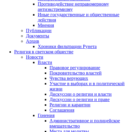
Противодействие неправомерному
антиэкстремизму
Иные государственные и общественные
действия
Мнения
Публикации
Документы
Архив
Хроники фильтрации Рунета
Религия в светском обществе
Новости
Власти
Правовое регулирование
Покровительство властей
Чувства верующих
Участие в выборах и в политической
жизни
Дискуссии о религии и власти
Дискуссии о религии и праве
Религии и карантин
Соглашения
Гонения
Административное и полицейское
вмешательство
Места для молитвы