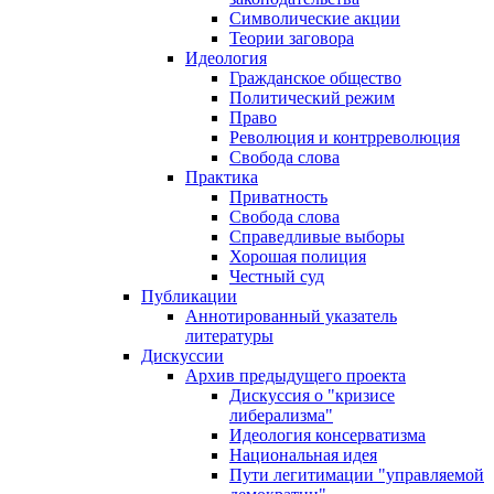
Символические акции
Теории заговора
Идеология
Гражданское общество
Политический режим
Право
Революция и контрреволюция
Свобода слова
Практика
Приватность
Свобода слова
Справедливые выборы
Хорошая полиция
Честный суд
Публикации
Аннотированный указатель
литературы
Дискуссии
Архив предыдущего проекта
Дискуссия о "кризисе
либерализма"
Идеология консерватизма
Национальная идея
Пути легитимации "управляемой