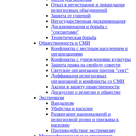
Отказ в регистрации и ликвидация
религиозных объединений
Защита от гонений
Негосударственная дискриминация
Дискриминация и борьба с
"сектантами"
Теоретическая борьба
Общественность и СМИ
Конфликты с местным населением и
организациями
Конфликты с учреждениями культуры
Защита права на свободу совести
Светские организации против "сект"
Диффамация религиозных
организаций и конфликты со СМИ
Акции в защиту нравственности
Дискуссии о религии и обществе
Экстремизм
Вандализм
Убийства и насилие
Разжигание национальной и
религиозной розни и призывы к
насилию
Противодействие экстремизму
Межконфессиональные отношения