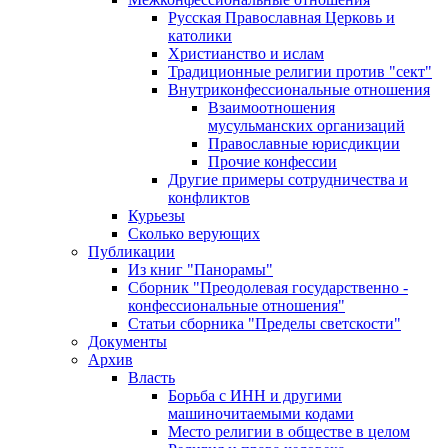
Русская Православная Церковь и
католики
Христианство и ислам
Традиционные религии против "сект"
Внутриконфессиональные отношения
Взаимоотношения
мусульманских организаций
Православные юрисдикции
Прочие конфессии
Другие примеры сотрудничества и
конфликтов
Курьезы
Сколько верующих
Публикации
Из книг "Панорамы"
Сборник "Преодолевая государственно -
конфессиональные отношения"
Статьи сборника "Пределы светскости"
Документы
Архив
Власть
Борьба с ИНН и другими
машиночитаемыми кодами
Место религии в обществе в целом