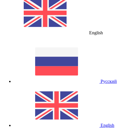
English
Русский
English