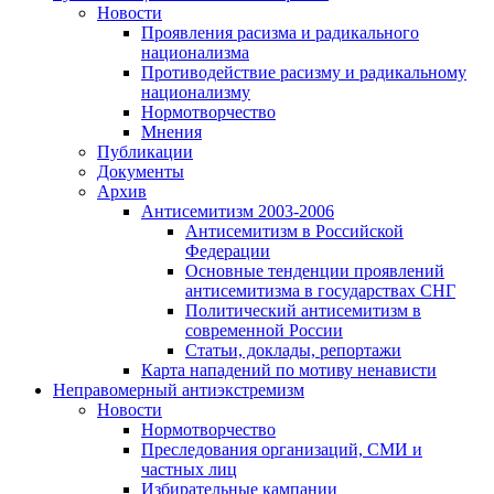
Новости
Проявления расизма и радикального
национализма
Противодействие расизму и радикальному
национализму
Нормотворчество
Мнения
Публикации
Документы
Архив
Антисемитизм 2003-2006
Антисемитизм в Российской
Федерации
Основные тенденции проявлений
антисемитизма в государствах СНГ
Политический антисемитизм в
современной России
Статьи, доклады, репортажи
Карта нападений по мотиву ненависти
Неправомерный антиэкстремизм
Новости
Нормотворчество
Преследования организаций, СМИ и
частных лиц
Избирательные кампании