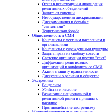
Отказ в регистрации и ликвидация
религиозных объединений
Защита от гонений
Негосударственная дискриминация
Дискриминация и борьба с
"сектантами"
Теоретическая борьба
Общественность и СМИ
Конфликты с местным населением и
организациями
Конфликты с учреждениями культуры
Защита права на свободу совести
Светские организации против "сект"
Диффамация религиозных
организаций и конфликты со СМИ
Акции в защиту нравственности
Дискуссии о религии и обществе
Экстремизм
Вандализм
Убийства и насилие
Разжигание национальной и
религиозной розни и призывы к
насилию
Противодействие экстремизму
Межконфессиональные отношения