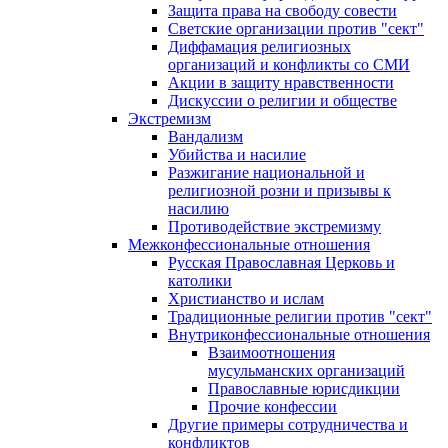
Защита права на свободу совести
Светские организации против "сект"
Диффамация религиозных
организаций и конфликты со СМИ
Акции в защиту нравственности
Дискуссии о религии и обществе
Экстремизм
Вандализм
Убийства и насилие
Разжигание национальной и
религиозной розни и призывы к
насилию
Противодействие экстремизму
Межконфессиональные отношения
Русская Православная Церковь и
католики
Христианство и ислам
Традиционные религии против "сект"
Внутриконфессиональные отношения
Взаимоотношения
мусульманских организаций
Православные юрисдикции
Прочие конфессии
Другие примеры сотрудничества и
конфликтов