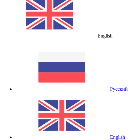
English
Русский
English