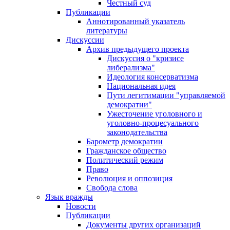
Честный суд
Публикации
Аннотированный указатель
литературы
Дискуссии
Архив предыдущего проекта
Дискуссия о "кризисе
либерализма"
Идеология консерватизма
Национальная идея
Пути легитимации "управляемой
демократии"
Ужесточение уголовного и
уголовно-процесуального
законодательства
Барометр демократии
Гражданское общество
Политический режим
Право
Революция и оппозиция
Свобода слова
Язык вражды
Новости
Публикации
Документы других организаций