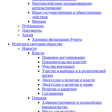
Противодействие неправомерному
антиэкстремизму
Иные государственные и общественные
действия
Мнения
Публикации
Документы
Архив
Хроники фильтрации Рунета
Религия в светском обществе
Новости
Власти
Правовое регулирование
Покровительство властей
Чувства верующих
Участие в выборах и в политической
жизни
Дискуссии о религии и власти
Дискуссии о религии и праве
Религии и карантин
Соглашения
Гонения
Административное и полицейское
вмешательство
Места для молитвы