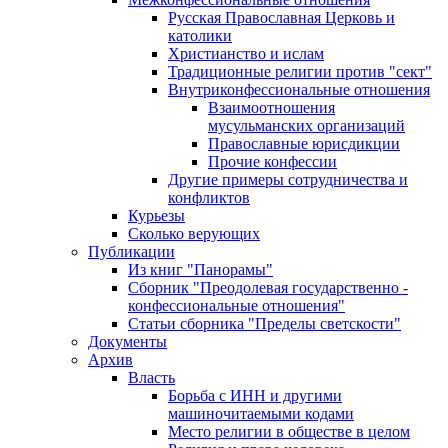
Русская Православная Церковь и
католики
Христианство и ислам
Традиционные религии против "сект"
Внутриконфессиональные отношения
Взаимоотношения
мусульманских организаций
Православные юрисдикции
Прочие конфессии
Другие примеры сотрудничества и
конфликтов
Курьезы
Сколько верующих
Публикации
Из книг "Панорамы"
Сборник "Преодолевая государственно -
конфессиональные отношения"
Статьи сборника "Пределы светскости"
Документы
Архив
Власть
Борьба с ИНН и другими
машиночитаемыми кодами
Место религии в обществе в целом