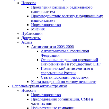
Новости
Проявления расизма и радикального
национализма
Противодействие расизму и радикальному
национализму
Нормотворчество
Мнения
Публикации
Документы
Архив
Антисемитизм 2003-2006
Антисемитизм в Российской
Федерации
Основные тенденции проявлений
антисемитизма в государствах СНГ
Политический антисемитизм в
современной России
Статьи, доклады, репортажи
Карта нападений по мотиву ненависти
Неправомерный антиэкстремизм
Новости
Нормотворчество
Преследования организаций, СМИ и
частных лиц
Избирательные кампании