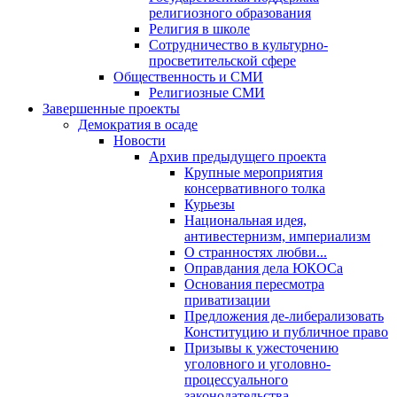
религиозного образования
Религия в школе
Сотрудничество в культурно-
просветительской сфере
Общественность и СМИ
Религиозные СМИ
Завершенные проекты
Демократия в осаде
Новости
Архив предыдущего проекта
Крупные мероприятия
консервативного толка
Курьезы
Национальная идея,
антивестернизм, империализм
О странностях любви...
Оправдания дела ЮКОСа
Основания пересмотра
приватизации
Предложения де-либерализовать
Конституцию и публичное право
Призывы к ужесточению
уголовного и уголовно-
процессуального
законодательства