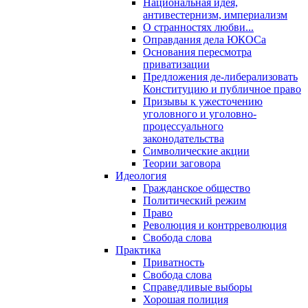
Национальная идея,
антивестернизм, империализм
О странностях любви...
Оправдания дела ЮКОСа
Основания пересмотра
приватизации
Предложения де-либерализовать
Конституцию и публичное право
Призывы к ужесточению
уголовного и уголовно-
процессуального
законодательства
Символические акции
Теории заговора
Идеология
Гражданское общество
Политический режим
Право
Революция и контрреволюция
Свобода слова
Практика
Приватность
Свобода слова
Справедливые выборы
Хорошая полиция