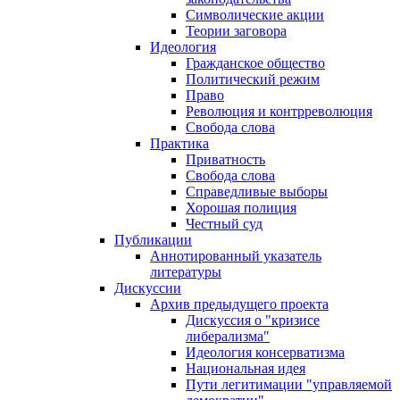
Символические акции
Теории заговора
Идеология
Гражданское общество
Политический режим
Право
Революция и контрреволюция
Свобода слова
Практика
Приватность
Свобода слова
Справедливые выборы
Хорошая полиция
Честный суд
Публикации
Аннотированный указатель
литературы
Дискуссии
Архив предыдущего проекта
Дискуссия о "кризисе
либерализма"
Идеология консерватизма
Национальная идея
Пути легитимации "управляемой