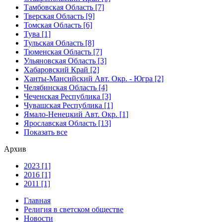
Тамбовская Область [7]
Тверская Область [9]
Томская Область [6]
Тува [1]
Тульская Область [8]
Тюменская Область [7]
Ульяновская Область [3]
Хабаровский Край [2]
Ханты-Мансийский Авт. Окр. - Югра [2]
Челябинская Область [4]
Чеченская Республика [3]
Чувашская Республика [1]
Ямало-Ненецкий Авт. Окр. [1]
Ярославская Область [13]
Показать все
Архив
2023 [1]
2016 [1]
2011 [1]
Главная
Религия в светском обществе
Новости