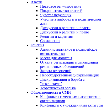
Власти
Правовое регулирование
Покровительство властей
Чувства верующих
Участие в выборах и в политической
жизни
Дискуссии о религии и власти
Дискуссии о религии и праве
Религии и карантин
Соглашения
Гонения
Административное и полицейское
вмешательство
Места для молитвы
Отказ в регистрации и ликвидация
религиозных объединений
Защита от гонений
Негосударственная дискриминация
Дискриминация и борьба с
"сектантами"
Теоретическая борьба
Общественность и СМИ
Конфликты с местным населением и
организациями
Конфликты с учреждениями культуры