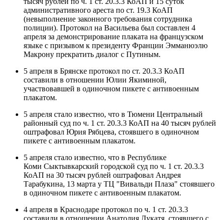
тысяч рублей по ч. 1 ст. 20.3.3 КоАП и 15 суток
административного ареста по ст. 19.3 КоАП
(невыполнение законного требования сотрудника
полиции). Протокол на Васильева был составлен 4
апреля за демонстрирование плаката на французском
языке с призывом к президенту Франции Эмманюэлю
Макрону прекратить диалог с Путиным.
5 апреля в Брянске протокол по ст. 20.3.3 КоАП
составили в отношении Юлии Якиминой,
участвовавшей в одиночном пикете с антивоенным
плакатом.
5 апреля стало известно, что в Тюмени Центральный
районный суд по ч. 1 ст. 20.3.3 КоАП на 40 тысяч рублей
оштрафовал Юрия Рябцева, стоявшего в одиночном
пикете с антивоенным плакатом.
5 апреля стало известно, что в Республике
Коми Сыктывкарский городской суд по ч. 1 ст. 20.3.3
КоАП на 30 тысяч рублей оштрафовал Андрея
Тарабукина, 13 марта у ТЦ "Вивальди Плаза" стоявшего
в одиночном пикете с антивоенным плакатом.
4 апреля в Краснодаре протокол по ч. 1 ст. 20.3.3
составили в отношении Анатолия Лукатя, стоявшего с