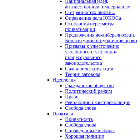
Национальная идея,
антивестернизм, империализм
О странностях любви...
Оправдания дела ЮКОСа
Основания пересмотра
приватизации
Предложения де-либерализовать
Конституцию и публичное право
Призывы к ужесточению
уголовного и уголовно-
процессуального
законодательства
Символические акции
Теории заговора
Идеология
Гражданское общество
Политический режим
Право
Революция и контрреволюция
Свобода слова
Практика
Приватность
Свобода слова
Справедливые выборы
Хорошая полиция