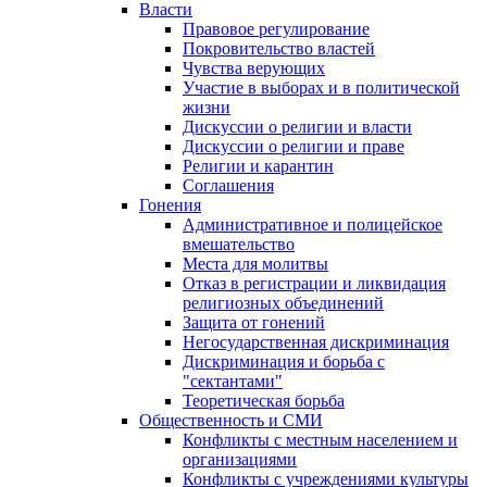
Власти
Правовое регулирование
Покровительство властей
Чувства верующих
Участие в выборах и в политической
жизни
Дискуссии о религии и власти
Дискуссии о религии и праве
Религии и карантин
Соглашения
Гонения
Административное и полицейское
вмешательство
Места для молитвы
Отказ в регистрации и ликвидация
религиозных объединений
Защита от гонений
Негосударственная дискриминация
Дискриминация и борьба с
"сектантами"
Теоретическая борьба
Общественность и СМИ
Конфликты с местным населением и
организациями
Конфликты с учреждениями культуры