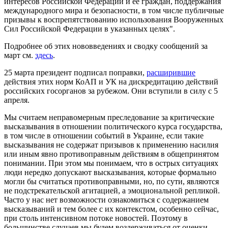
интересов Российской Федерации и ее граждан, поддержания
международного мира и безопасности, в том числе публичные
призывы к воспрепятствованию использования Вооруженных
Сил Российской Федерации в указанных целях".
Подробнее об этих нововведениях и сводку сообщений за
март см.
здесь
.
25 марта президент подписал поправки,
расширившие
действия этих норм КоАП и УК на дискредитацию действий
российских госорганов за рубежом. Они вступили в силу с 5
апреля.
Мы считаем неправомерным преследование за критические
высказывания в отношении политического курса государства,
в том числе в отношении событий в Украине, если такие
высказывания не содержат призывов к применению насилия
или иным явно противоправным действиям в общепринятом
понимании. При этом мы понимаем, что в острых ситуациях
люди нередко допускают высказывания, которые формально
могли бы считаться противоправными, но, по сути, являются
не подстрекательской агитацией, а эмоциональной репликой.
Часто у нас нет возможности ознакомиться с содержанием
высказываний и тем более с их контекстом, особенно сейчас,
при столь интенсивном потоке новостей. Поэтому в
большинстве случаев мы будем воздерживаться от оценки