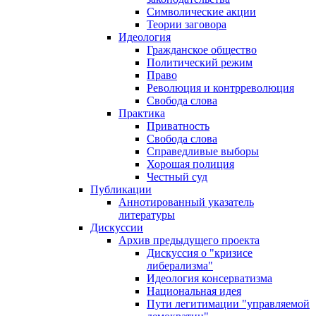
Символические акции
Теории заговора
Идеология
Гражданское общество
Политический режим
Право
Революция и контрреволюция
Свобода слова
Практика
Приватность
Свобода слова
Справедливые выборы
Хорошая полиция
Честный суд
Публикации
Аннотированный указатель
литературы
Дискуссии
Архив предыдущего проекта
Дискуссия о "кризисе
либерализма"
Идеология консерватизма
Национальная идея
Пути легитимации "управляемой