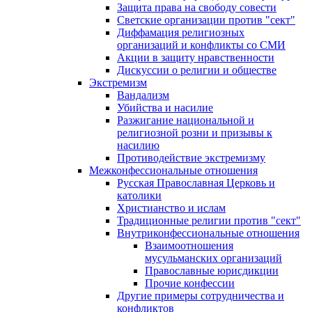
Защита права на свободу совести
Светские организации против "сект"
Диффамация религиозных
организаций и конфликты со СМИ
Акции в защиту нравственности
Дискуссии о религии и обществе
Экстремизм
Вандализм
Убийства и насилие
Разжигание национальной и
религиозной розни и призывы к
насилию
Противодействие экстремизму
Межконфессиональные отношения
Русская Православная Церковь и
католики
Христианство и ислам
Традиционные религии против "сект"
Внутриконфессиональные отношения
Взаимоотношения
мусульманских организаций
Православные юрисдикции
Прочие конфессии
Другие примеры сотрудничества и
конфликтов