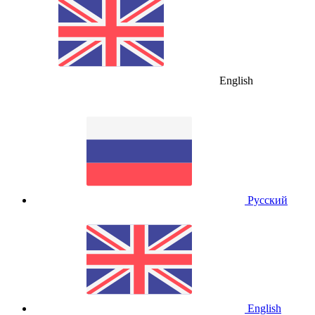
English
Русский
English