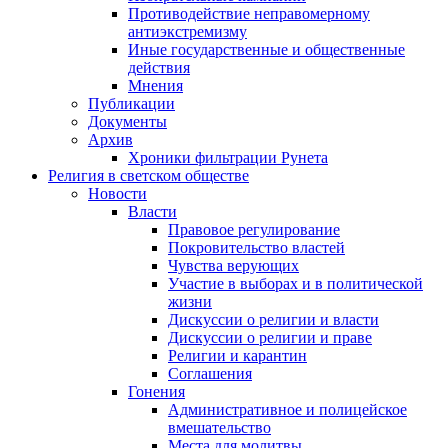
Противодействие неправомерному
антиэкстремизму
Иные государственные и общественные
действия
Мнения
Публикации
Документы
Архив
Хроники фильтрации Рунета
Религия в светском обществе
Новости
Власти
Правовое регулирование
Покровительство властей
Чувства верующих
Участие в выборах и в политической
жизни
Дискуссии о религии и власти
Дискуссии о религии и праве
Религии и карантин
Соглашения
Гонения
Административное и полицейское
вмешательство
Места для молитвы