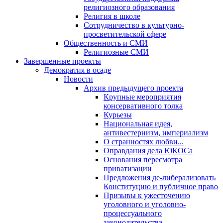
религиозного образования
Религия в школе
Сотрудничество в культурно-
просветительской сфере
Общественность и СМИ
Религиозные СМИ
Завершенные проекты
Демократия в осаде
Новости
Архив предыдущего проекта
Крупные мероприятия
консервативного толка
Курьезы
Национальная идея,
антивестернизм, империализм
О странностях любви...
Оправдания дела ЮКОСа
Основания пересмотра
приватизации
Предложения де-либерализовать
Конституцию и публичное право
Призывы к ужесточению
уголовного и уголовно-
процессуального
законодательства