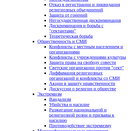
Отказ в регистрации и ликвидация
религиозных объединений
Защита от гонений
Негосударственная дискриминация
Дискриминация и борьба с
"сектантами"
Теоретическая борьба
Общественность и СМИ
Конфликты с местным населением и
организациями
Конфликты с учреждениями культуры
Защита права на свободу совести
Светские организации против "сект"
Диффамация религиозных
организаций и конфликты со СМИ
Акции в защиту нравственности
Дискуссии о религии и обществе
Экстремизм
Вандализм
Убийства и насилие
Разжигание национальной и
религиозной розни и призывы к
насилию
Противодействие экстремизму
Межконфессиональные отношения