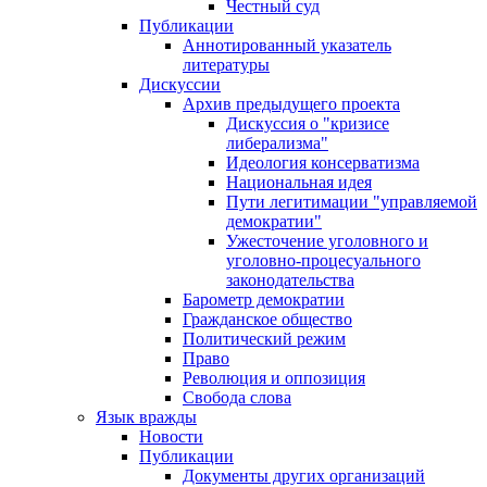
Честный суд
Публикации
Аннотированный указатель
литературы
Дискуссии
Архив предыдущего проекта
Дискуссия о "кризисе
либерализма"
Идеология консерватизма
Национальная идея
Пути легитимации "управляемой
демократии"
Ужесточение уголовного и
уголовно-процесуального
законодательства
Барометр демократии
Гражданское общество
Политический режим
Право
Революция и оппозиция
Свобода слова
Язык вражды
Новости
Публикации
Документы других организаций