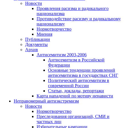
Новости
Проявления расизма и радикального
национализма
Противодействие расизму и радикальному
национализму
Нормотворчество
Мнения
Публикации
Документы
Архив
Антисемитизм 2003-2006
Антисемитизм в Российской
Федерации
Основные тенденции проявлений
антисемитизма в государствах СНГ
Политический антисемитизм в
современной России
Статьи, доклады, репортажи
Карта нападений по мотиву ненависти
Неправомерный антиэкстремизм
Новости
Нормотворчество
Преследования организаций, СМИ и
частных лиц
Избирательные кампании