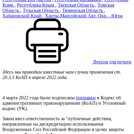
Коми
,
Республика Крым
,
Тверская Область
,
Томская
Область
,
Тульская Область
,
Тюменская Область
,
Хабаровский Край
,
Ханты-Мансийский Авт. Окр. - Югра
Версия для печати
Здесь мы приводим известные нам случаи применения ст.
20.3.3 КоАП в апреле 2022 года.
4 марта 2022 года были подписаны
поправки
в Кодекс об
административных правонарушениях (КоАП) и Уголовный
кодекс (УК).
Закон ввел ответственность за "публичные действия,
направленные на дискредитацию использования
Вооруженных Сил Российской Федерации в целях защиты