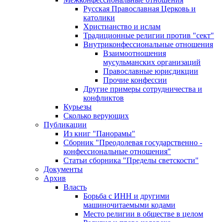
Русская Православная Церковь и
католики
Христианство и ислам
Традиционные религии против "сект"
Внутриконфессиональные отношения
Взаимоотношения
мусульманских организаций
Православные юрисдикции
Прочие конфессии
Другие примеры сотрудничества и
конфликтов
Курьезы
Сколько верующих
Публикации
Из книг "Панорамы"
Сборник "Преодолевая государственно -
конфессиональные отношения"
Статьи сборника "Пределы светскости"
Документы
Архив
Власть
Борьба с ИНН и другими
машиночитаемыми кодами
Место религии в обществе в целом