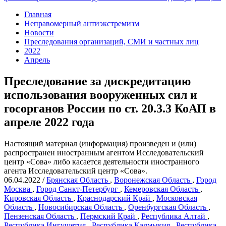
Главная
Неправомерный антиэкстремизм
Новости
Преследования организаций, СМИ и частных лиц
2022
Апрель
Преследование за дискредитацию
использования вооруженных сил и
госорганов России по ст. 20.3.3 КоАП в
апреле 2022 года
Настоящий материал (информация) произведен и (или)
распространен иностранным агентом Исследовательский
центр «Сова» либо касается деятельности иностранного
агента Исследовательский центр «Сова».
06.04.2022
/
Брянская Область
,
Воронежская Область
,
Город
Москва
,
Город Санкт-Петербург
,
Кемеровская Область
,
Кировская Область
,
Краснодарский Край
,
Московская
Область
,
Новосибирская Область
,
Оренбургская Область
,
Пензенская Область
,
Пермский Край
,
Республика Алтай
,
Республика Ингушетия
,
Республика Калмыкия
,
Республика