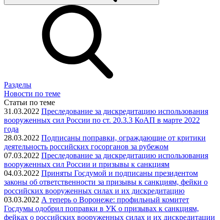
Разделы
Новости по теме
Статьи по теме
31.03.2022
Преследование за дискредитацию использования
вооруженных сил России по ст. 20.3.3 КоАП в марте 2022
года
28.03.2022
Подписаны поправки, ограждающие от критики
деятельность российских госорганов за рубежом
07.03.2022
Преследование за дискредитацию использования
вооруженных сил России и призывы к санкциям
04.03.2022
Приняты Госдумой и подписаны президентом
законы об ответственности за призывы к санкциям, фейки о
российских вооруженных силах и их дискредитацию
03.03.2022
А теперь о Воронеже: профильный комитет
Госдумы одобрил поправки в УК о призывах к санкциям,
фейках о российских вооруженных силах и их дискредитации