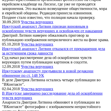
еврейском кладбище на Лисихе, где уже не проводятся
захоронения. Это вызвало возмущение общественности, мэра
и еврейской общины. Редакция принесла извинения.
Позднее стало известно, что полиция начала проверку.
30.09.2019
Чувства верующих
Иркутский анархист Литвин признан виновным в
оскорблении чувств верующих и освобожден от наказания
Дмитрий Литвин намерен обжаловать приговор за
публикацию изображения неприличного жеста на фоне храма.
05.10.2018
Чувства верующих
Иркутский анархист Литвин отказался от прекращения дела
за истечением срока давности
Суд начал рассмотрение дела об оскорблении чувств
верующих путем публикации картинок в соцсети.
12.09.2018
Чувства верующих
Иркутскому анархисту предъявили в новой редакции
обвинение по ст. 148 УК
В деле Дмитрия Литвина остались четыре публикации во
"ВКонтакте".
02.04.2018
Чувства верующих
В Иркутске завершено расследование дела об оскорблении
чувств верующих
Анархиста Дмитрия Литвина обвиняют в публикации во
"ВКонтакте" фотографии с изображением непристойного