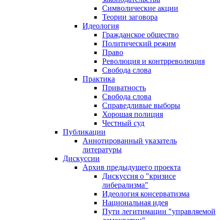
Символические акции
Теории заговора
Идеология
Гражданское общество
Политический режим
Право
Революция и контрреволюция
Свобода слова
Практика
Приватность
Свобода слова
Справедливые выборы
Хорошая полиция
Честный суд
Публикации
Аннотированный указатель
литературы
Дискуссии
Архив предыдущего проекта
Дискуссия о "кризисе
либерализма"
Идеология консерватизма
Национальная идея
Пути легитимации "управляемой