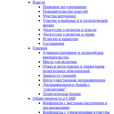
Власти
Правовое регулирование
Покровительство властей
Чувства верующих
Участие в выборах и в политической
жизни
Дискуссии о религии и власти
Дискуссии о религии и праве
Религии и карантин
Соглашения
Гонения
Административное и полицейское
вмешательство
Места для молитвы
Отказ в регистрации и ликвидация
религиозных объединений
Защита от гонений
Негосударственная дискриминация
Дискриминация и борьба с
"сектантами"
Теоретическая борьба
Общественность и СМИ
Конфликты с местным населением и
организациями
Конфликты с учреждениями культуры