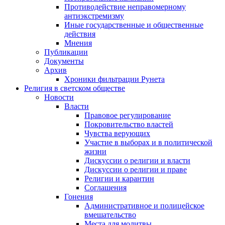
Противодействие неправомерному
антиэкстремизму
Иные государственные и общественные
действия
Мнения
Публикации
Документы
Архив
Хроники фильтрации Рунета
Религия в светском обществе
Новости
Власти
Правовое регулирование
Покровительство властей
Чувства верующих
Участие в выборах и в политической
жизни
Дискуссии о религии и власти
Дискуссии о религии и праве
Религии и карантин
Соглашения
Гонения
Административное и полицейское
вмешательство
Места для молитвы