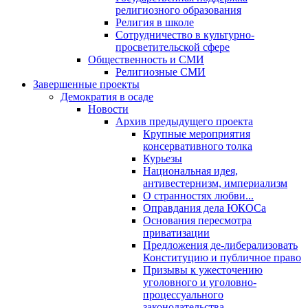
религиозного образования
Религия в школе
Сотрудничество в культурно-
просветительской сфере
Общественность и СМИ
Религиозные СМИ
Завершенные проекты
Демократия в осаде
Новости
Архив предыдущего проекта
Крупные мероприятия
консервативного толка
Курьезы
Национальная идея,
антивестернизм, империализм
О странностях любви...
Оправдания дела ЮКОСа
Основания пересмотра
приватизации
Предложения де-либерализовать
Конституцию и публичное право
Призывы к ужесточению
уголовного и уголовно-
процессуального
законодательства