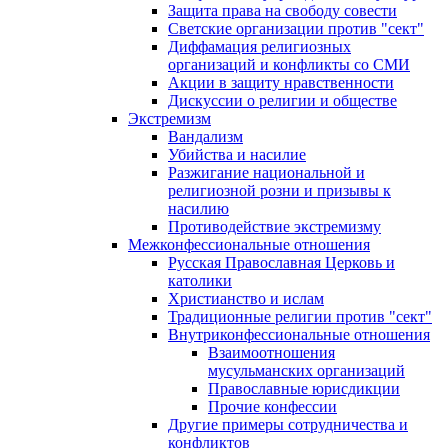
Защита права на свободу совести
Светские организации против "сект"
Диффамация религиозных
организаций и конфликты со СМИ
Акции в защиту нравственности
Дискуссии о религии и обществе
Экстремизм
Вандализм
Убийства и насилие
Разжигание национальной и
религиозной розни и призывы к
насилию
Противодействие экстремизму
Межконфессиональные отношения
Русская Православная Церковь и
католики
Христианство и ислам
Традиционные религии против "сект"
Внутриконфессиональные отношения
Взаимоотношения
мусульманских организаций
Православные юрисдикции
Прочие конфессии
Другие примеры сотрудничества и
конфликтов