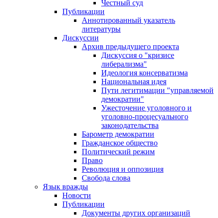
Честный суд
Публикации
Аннотированный указатель
литературы
Дискуссии
Архив предыдущего проекта
Дискуссия о "кризисе
либерализма"
Идеология консерватизма
Национальная идея
Пути легитимации "управляемой
демократии"
Ужесточение уголовного и
уголовно-процесуального
законодательства
Барометр демократии
Гражданское общество
Политический режим
Право
Революция и оппозиция
Свобода слова
Язык вражды
Новости
Публикации
Документы других организаций