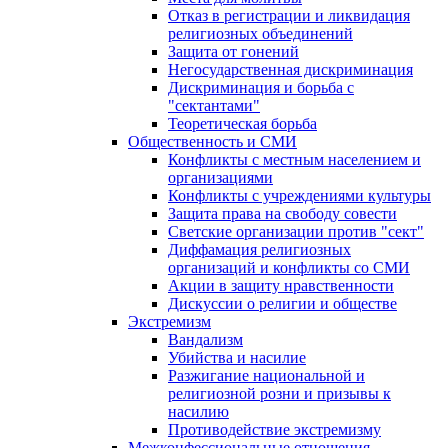
Отказ в регистрации и ликвидация
религиозных объединений
Защита от гонений
Негосударственная дискриминация
Дискриминация и борьба с
"сектантами"
Теоретическая борьба
Общественность и СМИ
Конфликты с местным населением и
организациями
Конфликты с учреждениями культуры
Защита права на свободу совести
Светские организации против "сект"
Диффамация религиозных
организаций и конфликты со СМИ
Акции в защиту нравственности
Дискуссии о религии и обществе
Экстремизм
Вандализм
Убийства и насилие
Разжигание национальной и
религиозной розни и призывы к
насилию
Противодействие экстремизму
Межконфессиональные отношения