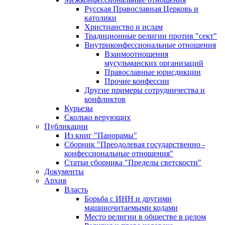
Русская Православная Церковь и
католики
Христианство и ислам
Традиционные религии против "сект"
Внутриконфессиональные отношения
Взаимоотношения
мусульманских организаций
Православные юрисдикции
Прочие конфессии
Другие примеры сотрудничества и
конфликтов
Курьезы
Сколько верующих
Публикации
Из книг "Панорамы"
Сборник "Преодолевая государственно -
конфессиональные отношения"
Статьи сборника "Пределы светскости"
Документы
Архив
Власть
Борьба с ИНН и другими
машиночитаемыми кодами
Место религии в обществе в целом