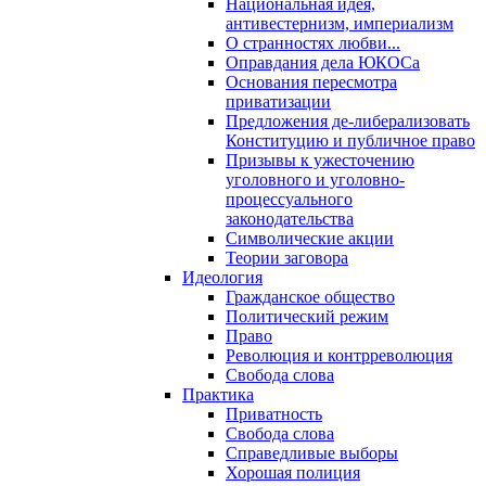
Национальная идея,
антивестернизм, империализм
О странностях любви...
Оправдания дела ЮКОСа
Основания пересмотра
приватизации
Предложения де-либерализовать
Конституцию и публичное право
Призывы к ужесточению
уголовного и уголовно-
процессуального
законодательства
Символические акции
Теории заговора
Идеология
Гражданское общество
Политический режим
Право
Революция и контрреволюция
Свобода слова
Практика
Приватность
Свобода слова
Справедливые выборы
Хорошая полиция