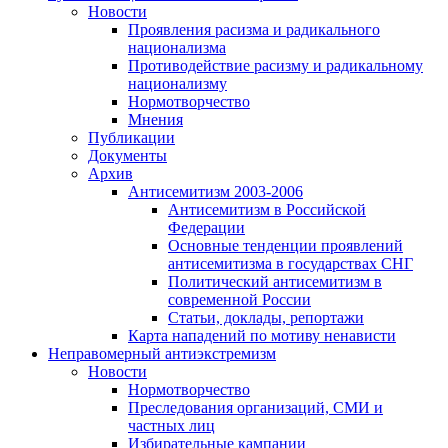
Новости
Проявления расизма и радикального
национализма
Противодействие расизму и радикальному
национализму
Нормотворчество
Мнения
Публикации
Документы
Архив
Антисемитизм 2003-2006
Антисемитизм в Российской
Федерации
Основные тенденции проявлений
антисемитизма в государствах СНГ
Политический антисемитизм в
современной России
Статьи, доклады, репортажи
Карта нападений по мотиву ненависти
Неправомерный антиэкстремизм
Новости
Нормотворчество
Преследования организаций, СМИ и
частных лиц
Избирательные кампании