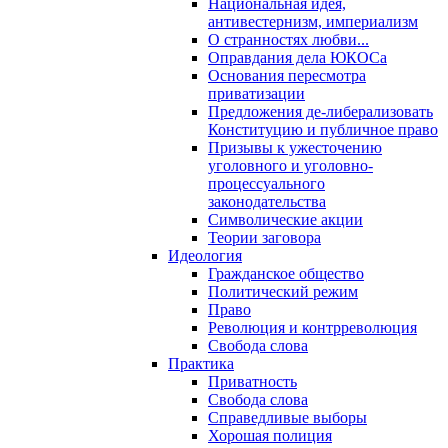
Национальная идея,
антивестернизм, империализм
О странностях любви...
Оправдания дела ЮКОСа
Основания пересмотра
приватизации
Предложения де-либерализовать
Конституцию и публичное право
Призывы к ужесточению
уголовного и уголовно-
процессуального
законодательства
Символические акции
Теории заговора
Идеология
Гражданское общество
Политический режим
Право
Революция и контрреволюция
Свобода слова
Практика
Приватность
Свобода слова
Справедливые выборы
Хорошая полиция