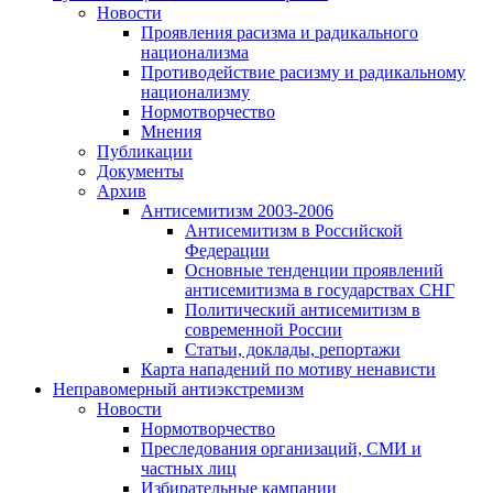
Новости
Проявления расизма и радикального
национализма
Противодействие расизму и радикальному
национализму
Нормотворчество
Мнения
Публикации
Документы
Архив
Антисемитизм 2003-2006
Антисемитизм в Российской
Федерации
Основные тенденции проявлений
антисемитизма в государствах СНГ
Политический антисемитизм в
современной России
Статьи, доклады, репортажи
Карта нападений по мотиву ненависти
Неправомерный антиэкстремизм
Новости
Нормотворчество
Преследования организаций, СМИ и
частных лиц
Избирательные кампании