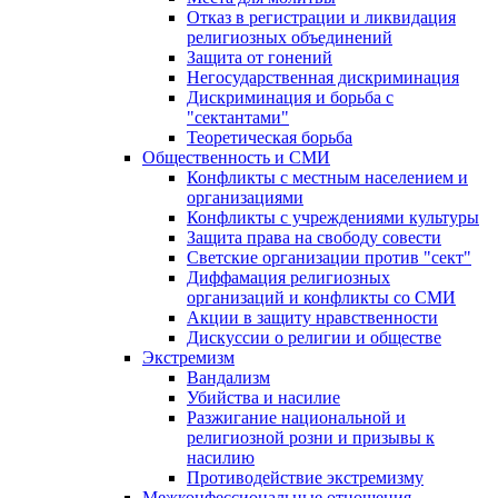
Отказ в регистрации и ликвидация
религиозных объединений
Защита от гонений
Негосударственная дискриминация
Дискриминация и борьба с
"сектантами"
Теоретическая борьба
Общественность и СМИ
Конфликты с местным населением и
организациями
Конфликты с учреждениями культуры
Защита права на свободу совести
Светские организации против "сект"
Диффамация религиозных
организаций и конфликты со СМИ
Акции в защиту нравственности
Дискуссии о религии и обществе
Экстремизм
Вандализм
Убийства и насилие
Разжигание национальной и
религиозной розни и призывы к
насилию
Противодействие экстремизму
Межконфессиональные отношения