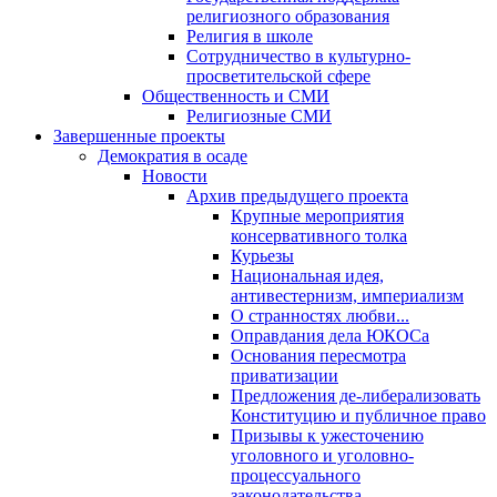
религиозного образования
Религия в школе
Сотрудничество в культурно-
просветительской сфере
Общественность и СМИ
Религиозные СМИ
Завершенные проекты
Демократия в осаде
Новости
Архив предыдущего проекта
Крупные мероприятия
консервативного толка
Курьезы
Национальная идея,
антивестернизм, империализм
О странностях любви...
Оправдания дела ЮКОСа
Основания пересмотра
приватизации
Предложения де-либерализовать
Конституцию и публичное право
Призывы к ужесточению
уголовного и уголовно-
процессуального
законодательства