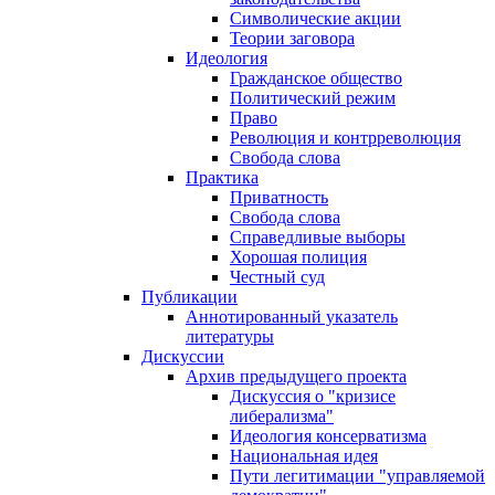
Символические акции
Теории заговора
Идеология
Гражданское общество
Политический режим
Право
Революция и контрреволюция
Свобода слова
Практика
Приватность
Свобода слова
Справедливые выборы
Хорошая полиция
Честный суд
Публикации
Аннотированный указатель
литературы
Дискуссии
Архив предыдущего проекта
Дискуссия о "кризисе
либерализма"
Идеология консерватизма
Национальная идея
Пути легитимации "управляемой