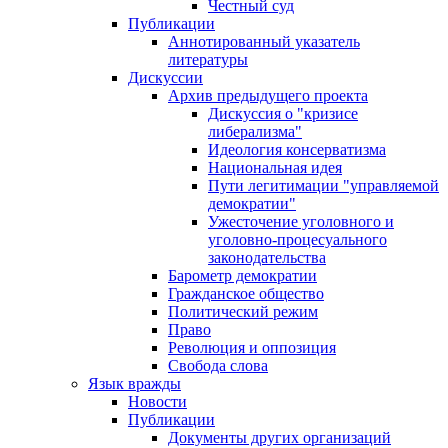
Честный суд
Публикации
Аннотированный указатель
литературы
Дискуссии
Архив предыдущего проекта
Дискуссия о "кризисе
либерализма"
Идеология консерватизма
Национальная идея
Пути легитимации "управляемой
демократии"
Ужесточение уголовного и
уголовно-процесуального
законодательства
Барометр демократии
Гражданское общество
Политический режим
Право
Революция и оппозиция
Свобода слова
Язык вражды
Новости
Публикации
Документы других организаций