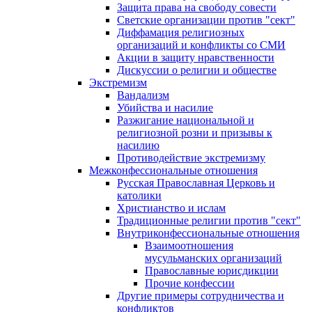
Защита права на свободу совести
Светские организации против "сект"
Диффамация религиозных
организаций и конфликты со СМИ
Акции в защиту нравственности
Дискуссии о религии и обществе
Экстремизм
Вандализм
Убийства и насилие
Разжигание национальной и
религиозной розни и призывы к
насилию
Противодействие экстремизму
Межконфессиональные отношения
Русская Православная Церковь и
католики
Христианство и ислам
Традиционные религии против "сект"
Внутриконфессиональные отношения
Взаимоотношения
мусульманских организаций
Православные юрисдикции
Прочие конфессии
Другие примеры сотрудничества и
конфликтов