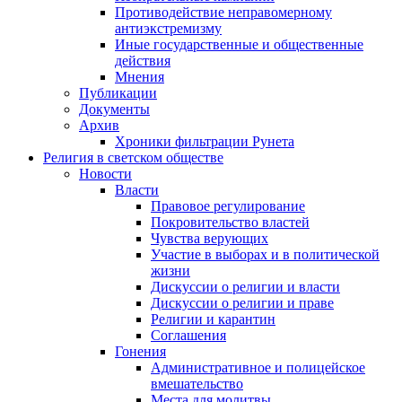
Противодействие неправомерному
антиэкстремизму
Иные государственные и общественные
действия
Мнения
Публикации
Документы
Архив
Хроники фильтрации Рунета
Религия в светском обществе
Новости
Власти
Правовое регулирование
Покровительство властей
Чувства верующих
Участие в выборах и в политической
жизни
Дискуссии о религии и власти
Дискуссии о религии и праве
Религии и карантин
Соглашения
Гонения
Административное и полицейское
вмешательство
Места для молитвы