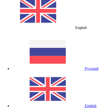
English
Русский
English