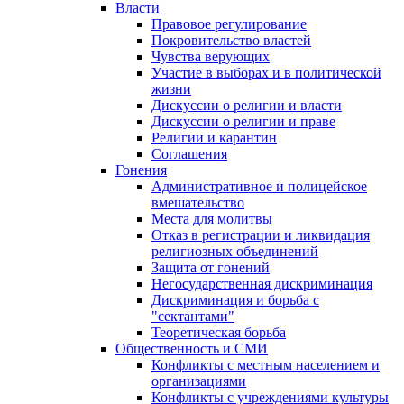
Власти
Правовое регулирование
Покровительство властей
Чувства верующих
Участие в выборах и в политической
жизни
Дискуссии о религии и власти
Дискуссии о религии и праве
Религии и карантин
Соглашения
Гонения
Административное и полицейское
вмешательство
Места для молитвы
Отказ в регистрации и ликвидация
религиозных объединений
Защита от гонений
Негосударственная дискриминация
Дискриминация и борьба с
"сектантами"
Теоретическая борьба
Общественность и СМИ
Конфликты с местным населением и
организациями
Конфликты с учреждениями культуры