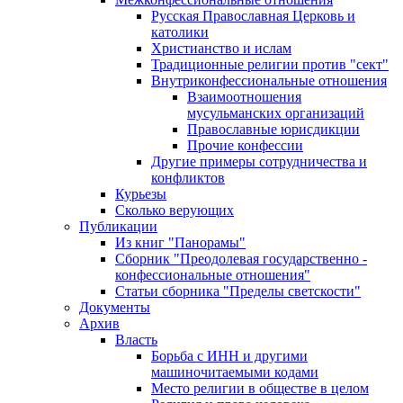
Русская Православная Церковь и
католики
Христианство и ислам
Традиционные религии против "сект"
Внутриконфессиональные отношения
Взаимоотношения
мусульманских организаций
Православные юрисдикции
Прочие конфессии
Другие примеры сотрудничества и
конфликтов
Курьезы
Сколько верующих
Публикации
Из книг "Панорамы"
Сборник "Преодолевая государственно -
конфессиональные отношения"
Статьи сборника "Пределы светскости"
Документы
Архив
Власть
Борьба с ИНН и другими
машиночитаемыми кодами
Место религии в обществе в целом