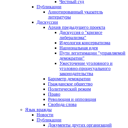
Честный суд
Публикации
Аннотированный указатель
литературы
Дискуссии
Архив предыдущего проекта
Дискуссия о "кризисе
либерализма"
Идеология консерватизма
Национальная идея
Пути легитимации "управляемой
демократии"
Ужесточение уголовного и
уголовно-процесуального
законодательства
Барометр демократии
Гражданское общество
Политический режим
Право
Революция и оппозиция
Свобода слова
Язык вражды
Новости
Публикации
Документы других организаций