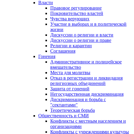
Власти
Правовое регулирование
Покровительство властей
Чувства верующих
Участие в выборах и в политической
жизни
Дискуссии о религии и власти
Дискуссии о религии и праве
Религии и карантин
Соглашения
Гонения
Административное и полицейское
вмешательство
Места для молитвы
Отказ в регистрации и ликвидация
религиозных объединений
Защита от гонений
Негосударственная дискриминация
Дискриминация и борьба с
"сектантами"
Теоретическая борьба
Общественность и СМИ
Конфликты с местным населением и
организациями
Конфликты с учреждениями культуры