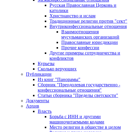
Русская Православная Церковь и
католики
Христианство и ислам
Традиционные религии против "сект"
Внутриконфессиональные отношения
Взаимоотношения
мусульманских организаций
Православные юрисдикции
Прочие конфессии
Другие примеры сотрудничества и
конфликтов
Курьезы
Сколько верующих
Публикации
Из книг "Панорамы"
Сборник "Преодолевая государственно -
конфессиональные отношения"
Статьи сборника "Пределы светскости"
Документы
Архив
Власть
Борьба с ИНН и другими
машиночитаемыми кодами
Место религии в обществе в целом