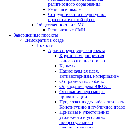
религиозного образования
Религия в школе
Сотрудничество в культурно-
просветительской сфере
Общественность и СМИ
Религиозные СМИ
Завершенные проекты
Демократия в осаде
Новости
Архив предыдущего проекта
Крупные мероприятия
консервативного толка
Курьезы
Национальная идея,
антивестернизм, империализм
О странностях любви...
Оправдания дела ЮКОСа
Основания пересмотра
приватизации
Предложения де-либерализовать
Конституцию и публичное право
Призывы к ужесточению
уголовного и уголовно-
процессуального
законодательства