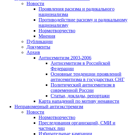
Новости
Проявления расизма и радикального
национализма
Противодействие расизму и радикальному
национализму
Нормотворчество
Мнения
Публикации
Документы
Архив
Антисемитизм 2003-2006
Антисемитизм в Российской
Федерации
Основные тенденции проявлений
антисемитизма в государствах СНГ
Политический антисемитизм в
современной России
Статьи, доклады, репортажи
Карта нападений по мотиву ненависти
Неправомерный антиэкстремизм
Новости
Нормотворчество
Преследования организаций, СМИ и
частных лиц
Избирательные кампании