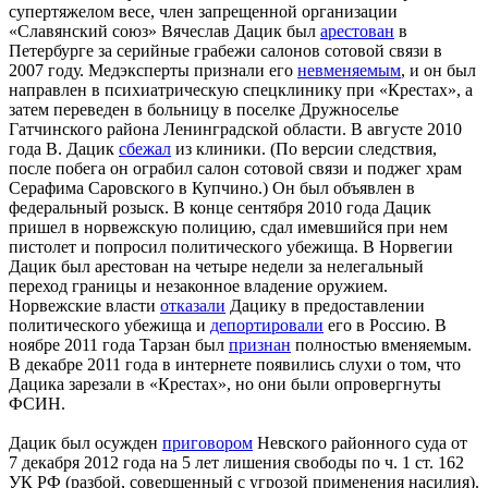
супертяжелом весе, член запрещенной организации
«Славянский союз» Вячеслав Дацик был
арестован
в
Петербурге за серийные грабежи салонов сотовой связи в
2007 году. Медэксперты признали его
невменяемым
, и он был
направлен в психиатрическую спецклинику при «Крестах», а
затем переведен в больницу в поселке Дружноселье
Гатчинского района Ленинградской области. В августе 2010
года В. Дацик
сбежал
из клиники. (По версии следствия,
после побега он ограбил салон сотовой связи и поджег храм
Серафима Саровского в Купчино.) Он был объявлен в
федеральный розыск. В конце сентября 2010 года Дацик
пришел в норвежскую полицию, сдал имевшийся при нем
пистолет и попросил политического убежища. В Норвегии
Дацик был арестован на четыре недели за нелегальный
переход границы и незаконное владение оружием.
Норвежские власти
отказали
Дацику в предоставлении
политического убежища и
депортировали
его в Россию. В
ноябре 2011 года Тарзан был
признан
полностью вменяемым.
В декабре 2011 года в интернете появились слухи о том, что
Дацика зарезали в «Крестах», но они были опровергнуты
ФСИН.
Дацик был осужден
приговором
Невского районного суда от
7 декабря 2012 года на 5 лет лишения свободы по ч. 1 ст. 162
УК РФ (разбой, совершенный с угрозой применения насилия).