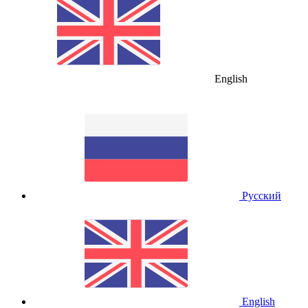
English
Русский
English