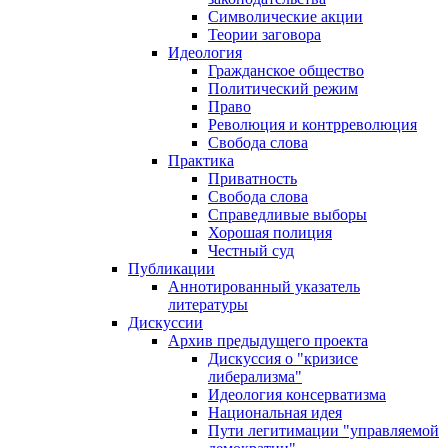
Символические акции
Теории заговора
Идеология
Гражданское общество
Политический режим
Право
Революция и контрреволюция
Свобода слова
Практика
Приватность
Свобода слова
Справедливые выборы
Хорошая полиция
Честный суд
Публикации
Аннотированный указатель
литературы
Дискуссии
Архив предыдущего проекта
Дискуссия о "кризисе
либерализма"
Идеология консерватизма
Национальная идея
Пути легитимации "управляемой