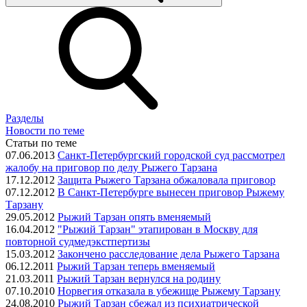
Разделы
Новости по теме
Статьи по теме
07.06.2013
Санкт-Петербургский городской суд рассмотрел
жалобу на приговор по делу Рыжего Тарзана
17.12.2012
Защита Рыжего Тарзана обжаловала приговор
07.12.2012
В Санкт-Петербурге вынесен приговор Рыжему
Тарзану
29.05.2012
Рыжий Тарзан опять вменяемый
16.04.2012
"Рыжий Тарзан" этапирован в Москву для
повторной судмедэкстпертизы
15.03.2012
Закончено расследование дела Рыжего Тарзана
06.12.2011
Рыжий Тарзан теперь вменяемый
21.03.2011
Рыжий Тарзан вернулся на родину
07.10.2010
Норвегия отказала в убежище Рыжему Тарзану
24.08.2010
Рыжий Тарзан сбежал из психиатрической