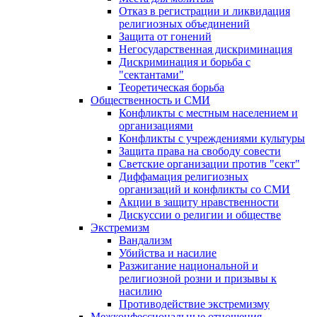
Отказ в регистрации и ликвидация
религиозных объединений
Защита от гонений
Негосударственная дискриминация
Дискриминация и борьба с
"сектантами"
Теоретическая борьба
Общественность и СМИ
Конфликты с местным населением и
организациями
Конфликты с учреждениями культуры
Защита права на свободу совести
Светские организации против "сект"
Диффамация религиозных
организаций и конфликты со СМИ
Акции в защиту нравственности
Дискуссии о религии и обществе
Экстремизм
Вандализм
Убийства и насилие
Разжигание национальной и
религиозной розни и призывы к
насилию
Противодействие экстремизму
Межконфессиональные отношения