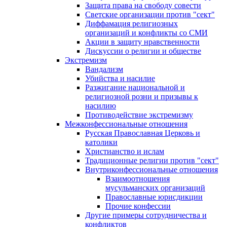
Защита права на свободу совести
Светские организации против "сект"
Диффамация религиозных
организаций и конфликты со СМИ
Акции в защиту нравственности
Дискуссии о религии и обществе
Экстремизм
Вандализм
Убийства и насилие
Разжигание национальной и
религиозной розни и призывы к
насилию
Противодействие экстремизму
Межконфессиональные отношения
Русская Православная Церковь и
католики
Христианство и ислам
Традиционные религии против "сект"
Внутриконфессиональные отношения
Взаимоотношения
мусульманских организаций
Православные юрисдикции
Прочие конфессии
Другие примеры сотрудничества и
конфликтов