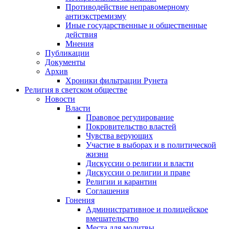
Противодействие неправомерному
антиэкстремизму
Иные государственные и общественные
действия
Мнения
Публикации
Документы
Архив
Хроники фильтрации Рунета
Религия в светском обществе
Новости
Власти
Правовое регулирование
Покровительство властей
Чувства верующих
Участие в выборах и в политической
жизни
Дискуссии о религии и власти
Дискуссии о религии и праве
Религии и карантин
Соглашения
Гонения
Административное и полицейское
вмешательство
Места для молитвы