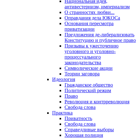
Национальная идея,
антивестернизм, империализм
О странностях любви...
Оправдания дела ЮКОСа
Основания пересмотра
приватизации
Предложения де-либерализовать
Конституцию и публичное право
Призывы к ужесточению
уголовного и уголовно-
процессуального
законодательства
Символические акции
Теории заговора
Идеология
Гражданское общество
Политический режим
Право
Революция и контрреволюция
Свобода слова
Практика
Приватность
Свобода слова
Справедливые выборы
Хорошая полиция