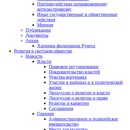
Противодействие неправомерному
антиэкстремизму
Иные государственные и общественные
действия
Мнения
Публикации
Документы
Архив
Хроники фильтрации Рунета
Религия в светском обществе
Новости
Власти
Правовое регулирование
Покровительство властей
Чувства верующих
Участие в выборах и в политической
жизни
Дискуссии о религии и власти
Дискуссии о религии и праве
Религии и карантин
Соглашения
Гонения
Административное и полицейское
вмешательство
Места для молитвы