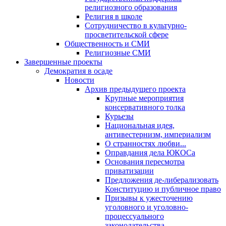
религиозного образования
Религия в школе
Сотрудничество в культурно-
просветительской сфере
Общественность и СМИ
Религиозные СМИ
Завершенные проекты
Демократия в осаде
Новости
Архив предыдущего проекта
Крупные мероприятия
консервативного толка
Курьезы
Национальная идея,
антивестернизм, империализм
О странностях любви...
Оправдания дела ЮКОСа
Основания пересмотра
приватизации
Предложения де-либерализовать
Конституцию и публичное право
Призывы к ужесточению
уголовного и уголовно-
процессуального
законодательства