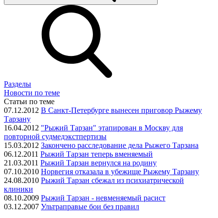
Разделы
Новости по теме
Статьи по теме
07.12.2012
В Санкт-Петербурге вынесен приговор Рыжему
Тарзану
16.04.2012
"Рыжий Тарзан" этапирован в Москву для
повторной судмедэкстпертизы
15.03.2012
Закончено расследование дела Рыжего Тарзана
06.12.2011
Рыжий Тарзан теперь вменяемый
21.03.2011
Рыжий Тарзан вернулся на родину
07.10.2010
Норвегия отказала в убежище Рыжему Тарзану
24.08.2010
Рыжий Тарзан сбежал из психиатрической
клиники
08.10.2009
Рыжий Тарзан - невменяемый расист
03.12.2007
Ультраправые бои без правил