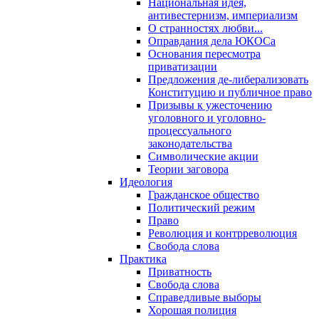
Национальная идея,
антивестернизм, империализм
О странностях любви...
Оправдания дела ЮКОСа
Основания пересмотра
приватизации
Предложения де-либерализовать
Конституцию и публичное право
Призывы к ужесточению
уголовного и уголовно-
процессуального
законодательства
Символические акции
Теории заговора
Идеология
Гражданское общество
Политический режим
Право
Революция и контрреволюция
Свобода слова
Практика
Приватность
Свобода слова
Справедливые выборы
Хорошая полиция