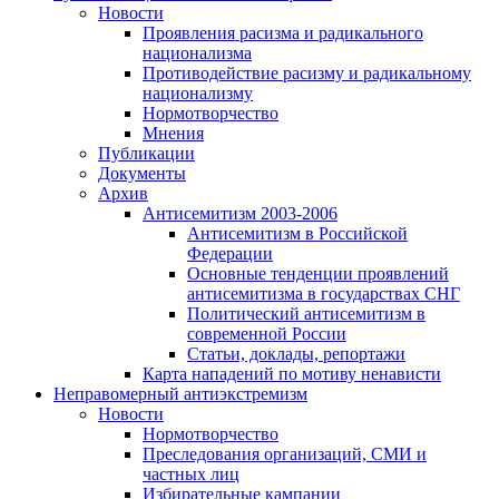
Новости
Проявления расизма и радикального
национализма
Противодействие расизму и радикальному
национализму
Нормотворчество
Мнения
Публикации
Документы
Архив
Антисемитизм 2003-2006
Антисемитизм в Российской
Федерации
Основные тенденции проявлений
антисемитизма в государствах СНГ
Политический антисемитизм в
современной России
Статьи, доклады, репортажи
Карта нападений по мотиву ненависти
Неправомерный антиэкстремизм
Новости
Нормотворчество
Преследования организаций, СМИ и
частных лиц
Избирательные кампании