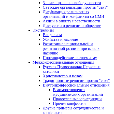
Защита права на свободу совести
Светские организации против "сект"
Диффамация религиозных
организаций и конфликты со СМИ
Акции в защиту нравственности
Дискуссии о религии и обществе
Экстремизм
Вандализм
Убийства и насилие
Разжигание национальной и
религиозной розни и призывы к
насилию
Противодействие экстремизму
Межконфессиональные отношения
Русская Православная Церковь и
католики
Христианство и ислам
Традиционные религии против "сект"
Внутриконфессиональные отношения
Взаимоотношения
мусульманских организаций
Православные юрисдикции
Прочие конфессии
Другие примеры сотрудничества и
конфликтов