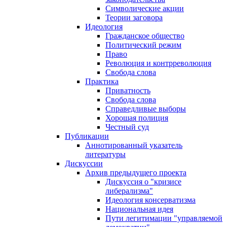
Символические акции
Теории заговора
Идеология
Гражданское общество
Политический режим
Право
Революция и контрреволюция
Свобода слова
Практика
Приватность
Свобода слова
Справедливые выборы
Хорошая полиция
Честный суд
Публикации
Аннотированный указатель
литературы
Дискуссии
Архив предыдущего проекта
Дискуссия о "кризисе
либерализма"
Идеология консерватизма
Национальная идея
Пути легитимации "управляемой