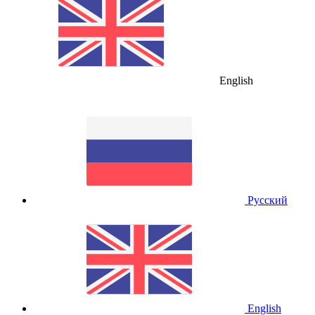
English
Русский
English