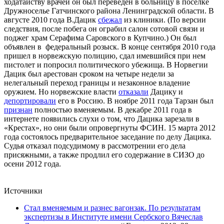
ходатайству врачей он был переведен в больницу в поселке
Дружноселье Гатчинского района Ленинградской области. В
августе 2010 года В.Дацик
сбежал
из клиники. (По версии
следствия, после побега он ограбил салон сотовой связи и
поджег храм Серафима Саровского в Купчино.) Он был
объявлен в федеральный розыск. В конце сентября 2010 года
пришел в норвежскую полицию, сдал имевшийся при нем
пистолет и попросил политического убежища. В Норвегии
Дацик был арестован сроком на четыре недели за
нелегальный переход границы и незаконное владение
оружием. Но норвежские власти
отказали
Дацику и
депортировали
его в Россию. В ноябре 2011 года Тарзан был
признан
полностью вменяемым. В декабре 2011 года в
интернете появились слухи о том, что Дацика зарезали в
«Крестах», но они были опровергнуты ФСИН. 15 марта 2012
года состоялось предварительное заседание по делу Дацика.
Судья отказал подсудимому в рассмотрении его дела
присяжными, а также продлил его содержание в СИЗО до
осени 2012 года.
Источники
Стал вменяемым и разнес вагонзак. По результатам
экспертизы в Институте имени Сербского Вячеслав