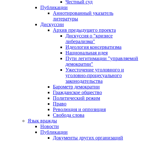
Честный суд
Публикации
Аннотированный указатель
литературы
Дискуссии
Архив предыдущего проекта
Дискуссия о "кризисе
либерализма"
Идеология консерватизма
Национальная идея
Пути легитимации "управляемой
демократии"
Ужесточение уголовного и
уголовно-процесуального
законодательства
Барометр демократии
Гражданское общество
Политический режим
Право
Революция и оппозиция
Свобода слова
Язык вражды
Новости
Публикации
Документы других организаций