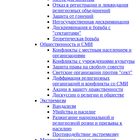
Отказ в регистрации и ликвидация
религиозных объединений
Защита от гонений
Негосударственная дискриминация
Дискриминация и борьба с
"сектантами"
Теоретическая борьба
Общественность и СМИ
Конфликты с местным населением и
организациями
Конфликты с учреждениями культуры
Защита права на свободу совести
Светские организации против "сект"
Диффамация религиозных
организаций и конфликты со СМИ
Акции в защиту нравственности
Дискуссии о религии и обществе
Экстремизм
Вандализм
Убийства и насилие
Разжигание национальной и
религиозной розни и призывы к
насилию
Противодействие экстремизму
Межконфессиональные отношения