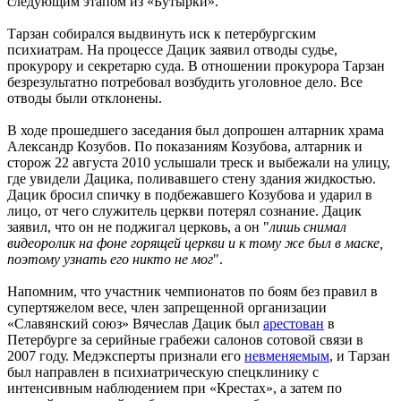
следующим этапом из «Бутырки».
Тарзан собирался выдвинуть иск к петербургским
психиатрам. На процессе Дацик заявил отводы судье,
прокурору и секретарю суда. В отношении прокурора Тарзан
безрезультатно потребовал возбудить уголовное дело. Все
отводы были отклонены.
В ходе прошедшего заседания был допрошен алтарник храма
Александр Козубов. По показаниям Козубова, алтарник и
сторож 22 августа 2010 услышали треск и выбежали на улицу,
где увидели Дацика, поливавшего стену здания жидкостью.
Дацик бросил спичку в подбежавшего Козубова и ударил в
лицо, от чего служитель церкви потерял сознание. Дацик
заявил, что он не поджигал церковь, а он "
лишь снимал
видеоролик на фоне горящей церкви и к тому же был в маске,
поэтому узнать его никто не мог
".
Напомним, что участник чемпионатов по боям без правил в
супертяжелом весе, член запрещенной организации
«Славянский союз» Вячеслав Дацик был
арестован
в
Петербурге за серийные грабежи салонов сотовой связи в
2007 году. Медэксперты признали его
невменяемым
, и Тарзан
был направлен в психиатрическую спецклинику с
интенсивным наблюдением при «Крестах», а затем по