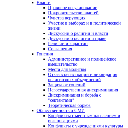
Власти
Правовое регулирование
Покровительство властей
Чувства верующих
Участие в выборах и в политической
жизни
Дискуссии о религии и власти
Дискуссии о религии и праве
Религии и карантин
Соглашения
Гонения
Административное и полицейское
вмешательство
Места для молитвы
Отказ в регистрации и ликвидация
религиозных объединений
Защита от гонений
Негосударственная дискриминация
Дискриминация и борьба с
"сектантами"
Теоретическая борьба
Общественность и СМИ
Конфликты с местным населением и
организациями
Конфликты с учреждениями культуры