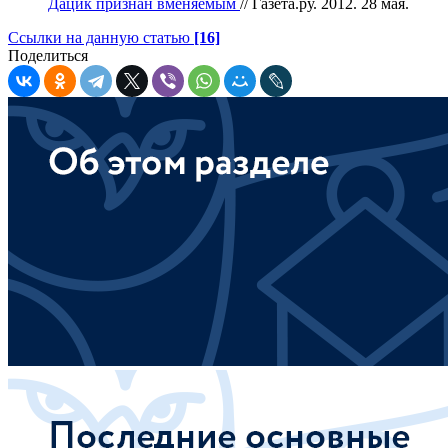
Дацик признан вменяемым
// Газета.ру. 2012. 28 мая.
Ссылки на данную статью
[16]
Поделиться