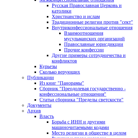
Русская Православная Церковь и
католики
Христианство и ислам
Традиционные религии против "сект"
Внутриконфессиональные отношения
Взаимоотношения
мусульманских организаций
Православные юрисдикции
Прочие конфессии
Другие примеры сотрудничества и
конфликтов
Курьезы
Сколько верующих
Публикации
Из книг "Панорамы"
Сборник "Преодолевая государственно -
конфессиональные отношения"
Статьи сборника "Пределы светскости"
Документы
Архив
Власть
Борьба с ИНН и другими
машиночитаемыми кодами
Место религии в обществе в целом