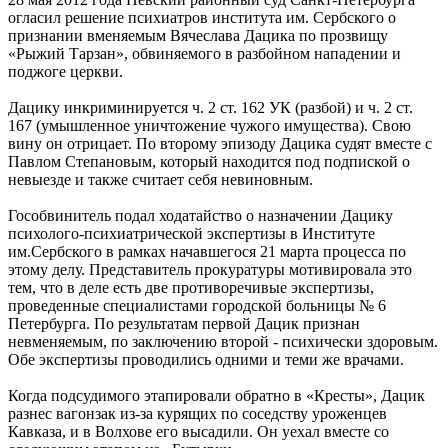
огласил решение психиатров института им. Сербского о
признании вменяемым Вячеслава Дацика по прозвищу
«Рыжий Тарзан», обвиняемого в разбойном нападении и
поджоге церкви.
Дацику инкриминируется ч. 2 ст. 162 УК (разбой) и ч. 2 ст.
167 (умышленное уничтожение чужого имущества). Свою
вину он отрицает. По второму эпизоду Дацика судят вместе с
Павлом Степановым, который находится под подпиской о
невыезде и также считает себя невиновным.
Гособвинитель подал ходатайство о назначении Дацику
психолого-психиатрической экспертизы в Институте
им.Сербского в рамках начавшегося 21 марта процесса по
этому делу. Представитель прокуратуры мотивировала это
тем, что в деле есть две противоречивые экспертизы,
проведенные специалистами городской больницы № 6
Петербурга. По результатам первой Дацик признан
невменяемым, по заключению второй - психически здоровым.
Обе экспертизы проводились одними и теми же врачами.
Когда подсудимого этапировали обратно в «Кресты», Дацик
разнес вагонзак из-за курящих по соседству уроженцев
Кавказа, и в Волхове его высадили. Он уехал вместе со