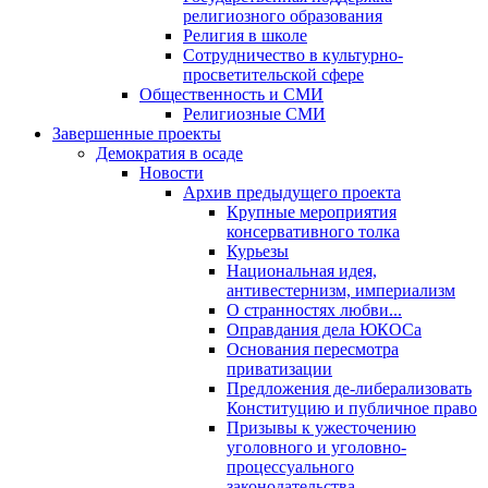
религиозного образования
Религия в школе
Сотрудничество в культурно-
просветительской сфере
Общественность и СМИ
Религиозные СМИ
Завершенные проекты
Демократия в осаде
Новости
Архив предыдущего проекта
Крупные мероприятия
консервативного толка
Курьезы
Национальная идея,
антивестернизм, империализм
О странностях любви...
Оправдания дела ЮКОСа
Основания пересмотра
приватизации
Предложения де-либерализовать
Конституцию и публичное право
Призывы к ужесточению
уголовного и уголовно-
процессуального
законодательства