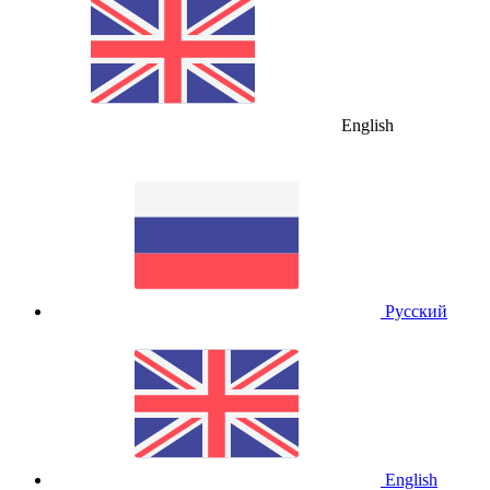
English
Русский
English