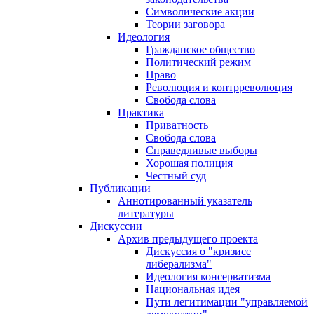
Символические акции
Теории заговора
Идеология
Гражданское общество
Политический режим
Право
Революция и контрреволюция
Свобода слова
Практика
Приватность
Свобода слова
Справедливые выборы
Хорошая полиция
Честный суд
Публикации
Аннотированный указатель
литературы
Дискуссии
Архив предыдущего проекта
Дискуссия о "кризисе
либерализма"
Идеология консерватизма
Национальная идея
Пути легитимации "управляемой