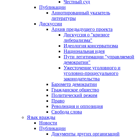
Честный суд
Публикации
Аннотированный указатель
литературы
Дискуссии
Архив предыдущего проекта
Дискуссия о "кризисе
либерализма"
Идеология консерватизма
Национальная идея
Пути легитимации "управляемой
демократии"
Ужесточение уголовного и
уголовно-процесуального
законодательства
Барометр демократии
Гражданское общество
Политический режим
Право
Революция и оппозиция
Свобода слова
Язык вражды
Новости
Публикации
Документы других организаций