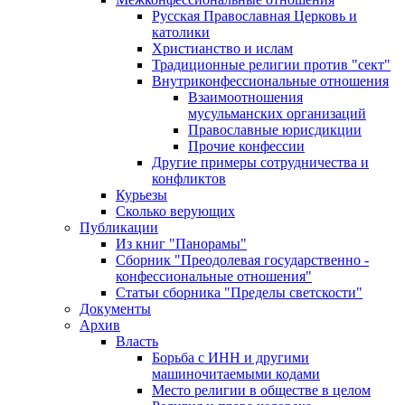
Русская Православная Церковь и
католики
Христианство и ислам
Традиционные религии против "сект"
Внутриконфессиональные отношения
Взаимоотношения
мусульманских организаций
Православные юрисдикции
Прочие конфессии
Другие примеры сотрудничества и
конфликтов
Курьезы
Сколько верующих
Публикации
Из книг "Панорамы"
Сборник "Преодолевая государственно -
конфессиональные отношения"
Статьи сборника "Пределы светскости"
Документы
Архив
Власть
Борьба с ИНН и другими
машиночитаемыми кодами
Место религии в обществе в целом