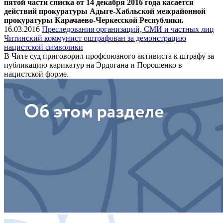
пятой части списка от 14 декабря 2016 года касается
действий прокуратуры Адыге-Хабльской межрайонной
прокуратуры Карачаево-Черкесской Республики.
16.03.2016
Преследования организаций, СМИ и частных лиц
Читинский коммунист оштрафован за демонстрацию
нацистской символики
В Чите суд приговорил профсоюзного активиста к штрафу за
публикацию карикатур на Эрдогана и Порошенко в
нацистской форме.