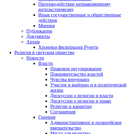
Противодействие неправомерному
антиэкстремизму
Иные государственные и общественные
действия
Мнения
Публикации
Документы
Архив
Хроники фильтрации Рунета
Религия в светском обществе
Новости
Власти
Правовое регулирование
Покровительство властей
Чувства верующих
Участие в выборах и в политической
жизни
Дискуссии о религии и власти
Дискуссии о религии и праве
Религии и карантин
Соглашения
Гонения
Административное и полицейское
вмешательство
Места для молитвы