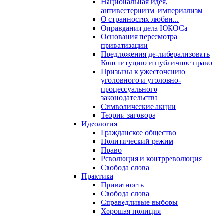
Национальная идея,
антивестернизм, империализм
О странностях любви...
Оправдания дела ЮКОСа
Основания пересмотра
приватизации
Предложения де-либерализовать
Конституцию и публичное право
Призывы к ужесточению
уголовного и уголовно-
процессуального
законодательства
Символические акции
Теории заговора
Идеология
Гражданское общество
Политический режим
Право
Революция и контрреволюция
Свобода слова
Практика
Приватность
Свобода слова
Справедливые выборы
Хорошая полиция