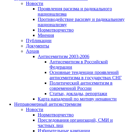
Новости
Проявления расизма и радикального
национализма
Противодействие расизму и радикальному
национализму
Нормотворчество
Мнения
Публикации
Документы
Архив
Антисемитизм 2003-2006
Антисемитизм в Российской
Федерации
Основные тенденции проявлений
антисемитизма в государствах СНГ
Политический антисемитизм в
современной России
Статьи, доклады, репортажи
Карта нападений по мотиву ненависти
Неправомерный антиэкстремизм
Новости
Нормотворчество
Преследования организаций, СМИ и
частных лиц
Избирательные кампании