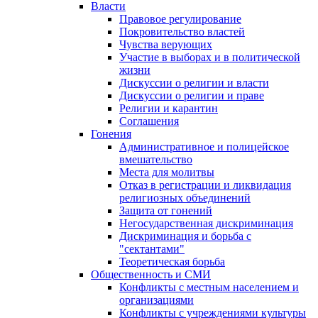
Власти
Правовое регулирование
Покровительство властей
Чувства верующих
Участие в выборах и в политической
жизни
Дискуссии о религии и власти
Дискуссии о религии и праве
Религии и карантин
Соглашения
Гонения
Административное и полицейское
вмешательство
Места для молитвы
Отказ в регистрации и ликвидация
религиозных объединений
Защита от гонений
Негосударственная дискриминация
Дискриминация и борьба с
"сектантами"
Теоретическая борьба
Общественность и СМИ
Конфликты с местным населением и
организациями
Конфликты с учреждениями культуры