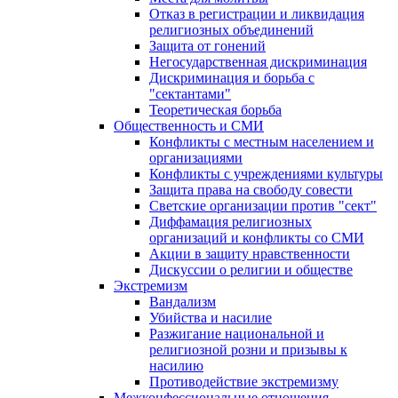
Отказ в регистрации и ликвидация
религиозных объединений
Защита от гонений
Негосударственная дискриминация
Дискриминация и борьба с
"сектантами"
Теоретическая борьба
Общественность и СМИ
Конфликты с местным населением и
организациями
Конфликты с учреждениями культуры
Защита права на свободу совести
Светские организации против "сект"
Диффамация религиозных
организаций и конфликты со СМИ
Акции в защиту нравственности
Дискуссии о религии и обществе
Экстремизм
Вандализм
Убийства и насилие
Разжигание национальной и
религиозной розни и призывы к
насилию
Противодействие экстремизму
Межконфессиональные отношения