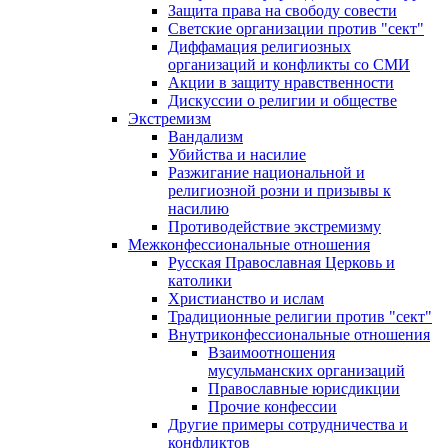
Защита права на свободу совести
Светские организации против "сект"
Диффамация религиозных
организаций и конфликты со СМИ
Акции в защиту нравственности
Дискуссии о религии и обществе
Экстремизм
Вандализм
Убийства и насилие
Разжигание национальной и
религиозной розни и призывы к
насилию
Противодействие экстремизму
Межконфессиональные отношения
Русская Православная Церковь и
католики
Христианство и ислам
Традиционные религии против "сект"
Внутриконфессиональные отношения
Взаимоотношения
мусульманских организаций
Православные юрисдикции
Прочие конфессии
Другие примеры сотрудничества и
конфликтов