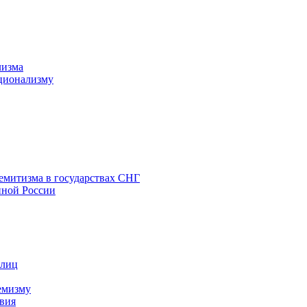
лизма
ционализму
емитизма в государствах СНГ
нной России
 лиц
емизму
вия