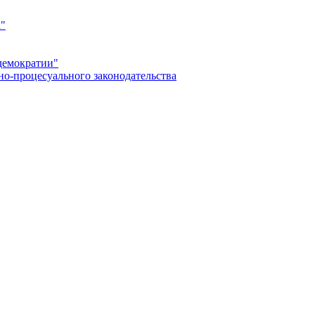
а"
демократии"
но-процесуального законодательства