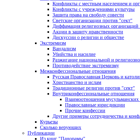
Конфликты с местным населением и ор
Конфликты с учреждениями культуры
Защита права на свободу совести
Светские организации против "сект"
Диффамация религиозных организаций
Акции в защиту нравственности
Дискуссии о религии и обществе
Экстремизм
Вандализм
Убийства и насилие
Разжигание национальной и религиозно
Противодействие экстремизму
Межконфессиональные отношения
Русская Православная Церковь и католи
Христианство и ислам
Традиционные религии против "сект"
Внутриконфессиональные отношения
Взаимоотношения мусульманских 
Православные юрисдикции
Прочие конфессии
Другие примеры сотрудничества и конф
Курьезы
Сколько верующих
Публикации
Из книг "Панорамы"