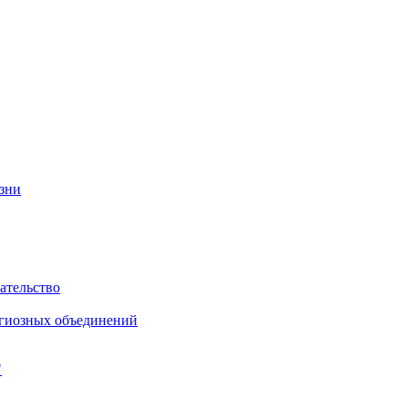
изни
ательство
игиозных объединений
"