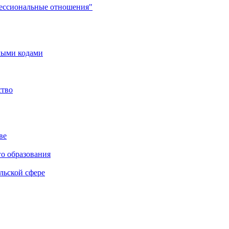
фессиональные отношения"
мыми кодами
ство
ве
го образования
льской сфере