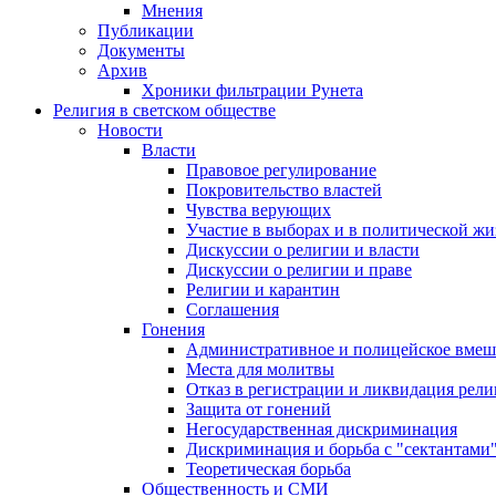
Мнения
Публикации
Документы
Архив
Хроники фильтрации Рунета
Религия в светском обществе
Новости
Власти
Правовое регулирование
Покровительство властей
Чувства верующих
Участие в выборах и в политической ж
Дискуссии о религии и власти
Дискуссии о религии и праве
Религии и карантин
Соглашения
Гонения
Административное и полицейское вмеш
Места для молитвы
Отказ в регистрации и ликвидация рел
Защита от гонений
Негосударственная дискриминация
Дискриминация и борьба с "сектантами
Теоретическая борьба
Общественность и СМИ