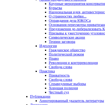
Крупные мероприятия консервати
Курьезы
Национальная идея, антивестерни
О странностях любви...
Оправдания дела ЮКОСа
Основания пересмотра приватиза
Предложения де-либерализовать 
Призывы к ужесточению уголовног
Символические акции
Теории заговора
Идеология
Гражданское общество
Политический режим
Право
Революция и контрреволюция
Свобода слова
Практика
Приватность
Свобода слова
Справедливые выборы
Хорошая полиция
Честный суд
Публикации
Аннотированный указатель литературы
Дискуссии