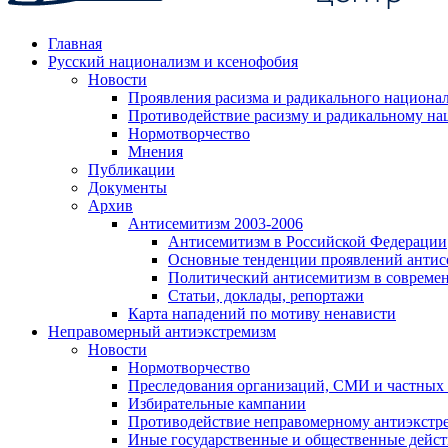
Главная
Русский национализм и ксенофобия
Новости
Проявления расизма и радикального национа
Противодействие расизму и радикальному на
Нормотворчество
Мнения
Публикации
Документы
Архив
Антисемитизм 2003-2006
Антисемитизм в Российской Федерации
Основные тенденции проявлений антис
Политический антисемитизм в совреме
Статьи, доклады, репортажи
Карта нападений по мотиву ненависти
Неправомерный антиэкстремизм
Новости
Нормотворчество
Преследования организаций, СМИ и частных
Избирательные кампании
Противодействие неправомерному антиэкстр
Иные государственные и общественные дейст