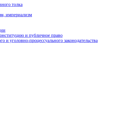
вного толка
зм, империализм
ции
Конституцию и публичное право
о и уголовно-процессуального законодательства