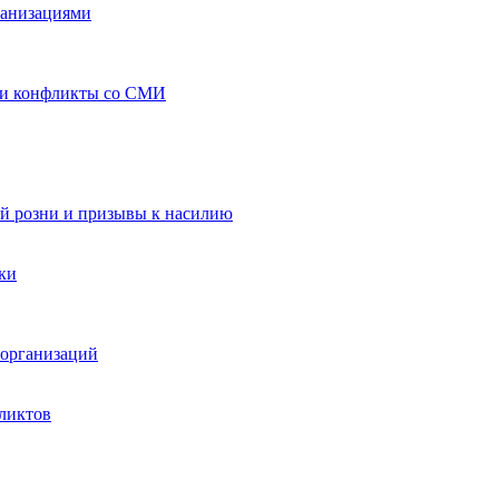
ганизациями
 и конфликты со СМИ
й розни и призывы к насилию
ки
организаций
ликтов