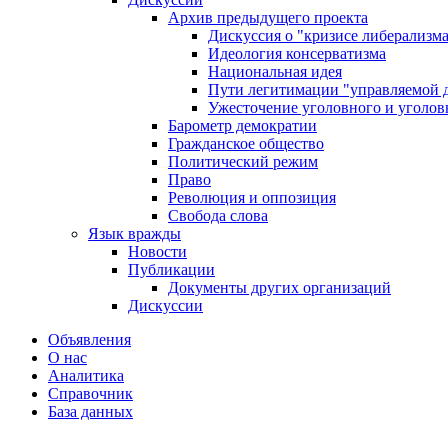
Архив предыдущего проекта
Дискуссия о "кризисе либерализм
Идеология консерватизма
Национальная идея
Пути легитимации "управляемой 
Ужесточение уголовного и уголов
Барометр демократии
Гражданское общество
Политический режим
Право
Революция и оппозиция
Свобода слова
Язык вражды
Новости
Публикации
Документы других организаций
Дискуссии
Объявления
О нас
Аналитика
Справочник
База данных