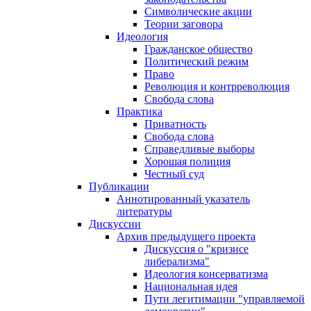
Символические акции
Теории заговора
Идеология
Гражданское общество
Политический режим
Право
Революция и контрреволюция
Свобода слова
Практика
Приватность
Свобода слова
Справедливые выборы
Хорошая полиция
Честный суд
Публикации
Аннотированный указатель
литературы
Дискуссии
Архив предыдущего проекта
Дискуссия о "кризисе
либерализма"
Идеология консерватизма
Национальная идея
Пути легитимации "управляемой