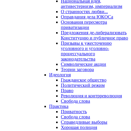
Национальная идея,
антивестернизм, империализм
О странностях любви...
Оправдания дела ЮКОСа
Основания пересмотра
приватизации
Предложения де-либерализовать
Конституцию и публичное право
Призывы к ужесточению
уголовного и уголовно-
процессуального
законодательства
Символические акции
Теории заговора
Идеология
Гражданское общество
Политический режим
Право
Революция и контрреволюция
Свобода слова
Практика
Приватность
Свобода слова
Справедливые выборы
Хорошая полиция