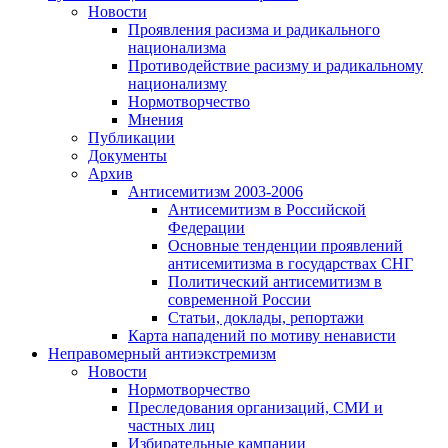
Новости
Проявления расизма и радикального
национализма
Противодействие расизму и радикальному
национализму
Нормотворчество
Мнения
Публикации
Документы
Архив
Антисемитизм 2003-2006
Антисемитизм в Российской
Федерации
Основные тенденции проявлений
антисемитизма в государствах СНГ
Политический антисемитизм в
современной России
Статьи, доклады, репортажи
Карта нападений по мотиву ненависти
Неправомерный антиэкстремизм
Новости
Нормотворчество
Преследования организаций, СМИ и
частных лиц
Избирательные кампании