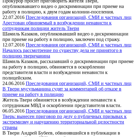
Прокурор просит приговорить жителя Твери,
опубликовавшего видео о дискриминации при приеме на
работу в полицию, к двум годам колонии-поселения.
22.07.2016
Преследования организаций, СМИ и частных лиц
Арестован обвиняемый в возбуждении ненависти к
сотрудникам полиции житель Твери
Шамиль Казаков, опубликовавший видео о дискриминации
при приеме на работу в полицию, заключен под стражу.
12.07.2016
Преследования организаций, СМИ и частных лиц
Началось рассмотрение по существу дела не принятого в
полицию тверичанина
Шамиль Казаков, рассказавший о дискриминации при приеме
на работу в полицию, обвиняется в оскорблении
представителя власти и возбуждении ненависти к
полицейским.
24.06.2016
Преследования организаций, СМИ и частных лиц
В Твери мусульманина судят за комментарий об отказе в
приеме на работу в полицию
Житель Твери обвиняется в возбуждении ненависти к
сотрудникам МВД и оскорблении представителя власти.
06.05.2016
Преследования организаций, СМИ и частных лиц
Тверь: вынесен приговор по делу о публичных призывах к
экстремизму и нарушению территориальной целостности
страны
В Твери Андрей Бубеев, обвинявшийся в публикации в