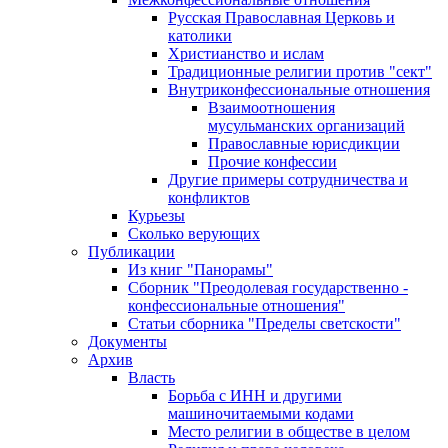
Русская Православная Церковь и
католики
Христианство и ислам
Традиционные религии против "сект"
Внутриконфессиональные отношения
Взаимоотношения
мусульманских организаций
Православные юрисдикции
Прочие конфессии
Другие примеры сотрудничества и
конфликтов
Курьезы
Сколько верующих
Публикации
Из книг "Панорамы"
Сборник "Преодолевая государственно -
конфессиональные отношения"
Статьи сборника "Пределы светскости"
Документы
Архив
Власть
Борьба с ИНН и другими
машиночитаемыми кодами
Место религии в обществе в целом