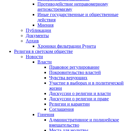
Противодействие неправомерному
антиэкстремизму
Иные государственные и общественные
действия
Мнения
Публикации
Документы
Архив
Хроники фильтрации Рунета
Религия в светском обществе
Новости
Власти
Правовое регулирование
Покровительство властей
Чувства верующих
Участие в выборах и в политической
жизни
Дискуссии о религии и власти
Дискуссии о религии и праве
Религии и карантин
Соглашения
Гонения
Административное и полицейское
вмешательство
Места для молитвы