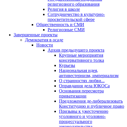
религиозного образования
Религия в школе
Сотрудничество в культурно-
просветительской сфере
Общественность и СМИ
Религиозные СМИ
Завершенные проекты
Демократия в осаде
Новости
Архив предыдущего проекта
Крупные мероприятия
консервативного толка
Курьезы
Национальная идея,
антивестернизм, империализм
О странностях любви...
Оправдания дела ЮКОСа
Основания пересмотра
приватизации
Предложения де-либерализовать
Конституцию и публичное право
Призывы к ужесточению
уголовного и уголовно-
процессуального
законодательства