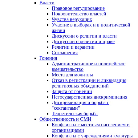
Власти
Правовое регулирование
Покровительство властей
Чувства верующих
Участие в выборах и в политической
жизни
Дискуссии о религии и власти
Дискуссии о религии и праве
Религии и карантин
Соглашения
Гонения
Административное и полицейское
вмешательство
Места для молитвы
Отказ в регистрации и ликвидация
религиозных объединений
Защита от гонений
Негосударственная дискриминация
Дискриминация и борьба с
"сектантами"
Теоретическая борьба
Общественность и СМИ
Конфликты с местным населением и
организациями
Конфликты с учреждениями культуры