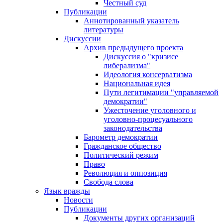
Честный суд
Публикации
Аннотированный указатель
литературы
Дискуссии
Архив предыдущего проекта
Дискуссия о "кризисе
либерализма"
Идеология консерватизма
Национальная идея
Пути легитимации "управляемой
демократии"
Ужесточение уголовного и
уголовно-процесуального
законодательства
Барометр демократии
Гражданское общество
Политический режим
Право
Революция и оппозиция
Свобода слова
Язык вражды
Новости
Публикации
Документы других организаций