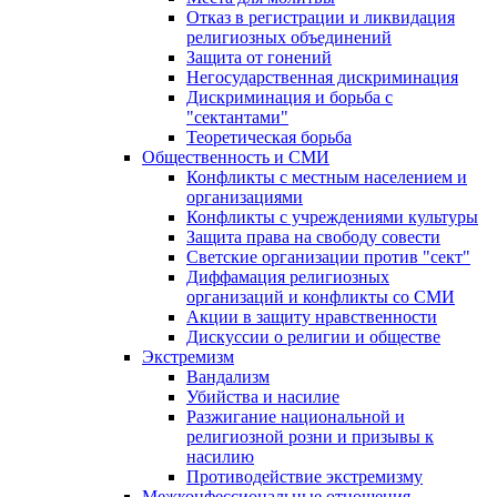
Отказ в регистрации и ликвидация
религиозных объединений
Защита от гонений
Негосударственная дискриминация
Дискриминация и борьба с
"сектантами"
Теоретическая борьба
Общественность и СМИ
Конфликты с местным населением и
организациями
Конфликты с учреждениями культуры
Защита права на свободу совести
Светские организации против "сект"
Диффамация религиозных
организаций и конфликты со СМИ
Акции в защиту нравственности
Дискуссии о религии и обществе
Экстремизм
Вандализм
Убийства и насилие
Разжигание национальной и
религиозной розни и призывы к
насилию
Противодействие экстремизму
Межконфессиональные отношения