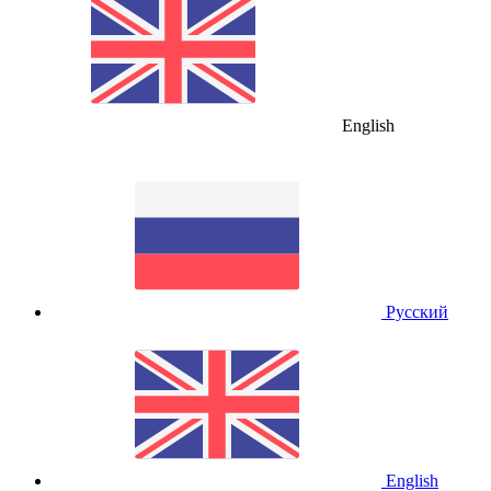
English
Русский
English