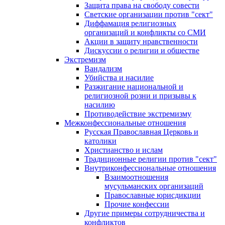
Защита права на свободу совести
Светские организации против "сект"
Диффамация религиозных
организаций и конфликты со СМИ
Акции в защиту нравственности
Дискуссии о религии и обществе
Экстремизм
Вандализм
Убийства и насилие
Разжигание национальной и
религиозной розни и призывы к
насилию
Противодействие экстремизму
Межконфессиональные отношения
Русская Православная Церковь и
католики
Христианство и ислам
Традиционные религии против "сект"
Внутриконфессиональные отношения
Взаимоотношения
мусульманских организаций
Православные юрисдикции
Прочие конфессии
Другие примеры сотрудничества и
конфликтов