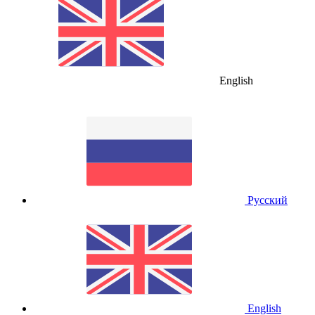
English
Русский
English