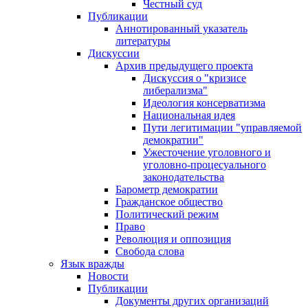
Честный суд
Публикации
Аннотированный указатель
литературы
Дискуссии
Архив предыдущего проекта
Дискуссия о "кризисе
либерализма"
Идеология консерватизма
Национальная идея
Пути легитимации "управляемой
демократии"
Ужесточение уголовного и
уголовно-процесуального
законодательства
Барометр демократии
Гражданское общество
Политический режим
Право
Революция и оппозиция
Свобода слова
Язык вражды
Новости
Публикации
Документы других организаций