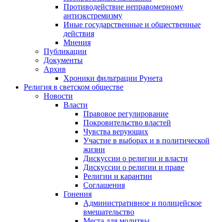
Противодействие неправомерному
антиэкстремизму
Иные государственные и общественные
действия
Мнения
Публикации
Документы
Архив
Хроники фильтрации Рунета
Религия в светском обществе
Новости
Власти
Правовое регулирование
Покровительство властей
Чувства верующих
Участие в выборах и в политической
жизни
Дискуссии о религии и власти
Дискуссии о религии и праве
Религии и карантин
Соглашения
Гонения
Административное и полицейское
вмешательство
Места для молитвы