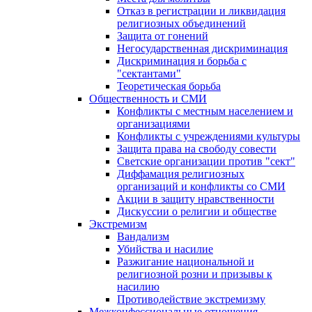
Отказ в регистрации и ликвидация
религиозных объединений
Защита от гонений
Негосударственная дискриминация
Дискриминация и борьба с
"сектантами"
Теоретическая борьба
Общественность и СМИ
Конфликты с местным населением и
организациями
Конфликты с учреждениями культуры
Защита права на свободу совести
Светские организации против "сект"
Диффамация религиозных
организаций и конфликты со СМИ
Акции в защиту нравственности
Дискуссии о религии и обществе
Экстремизм
Вандализм
Убийства и насилие
Разжигание национальной и
религиозной розни и призывы к
насилию
Противодействие экстремизму
Межконфессиональные отношения