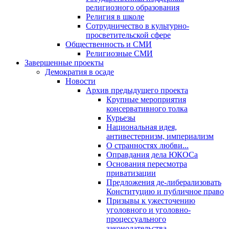
религиозного образования
Религия в школе
Сотрудничество в культурно-
просветительской сфере
Общественность и СМИ
Религиозные СМИ
Завершенные проекты
Демократия в осаде
Новости
Архив предыдущего проекта
Крупные мероприятия
консервативного толка
Курьезы
Национальная идея,
антивестернизм, империализм
О странностях любви...
Оправдания дела ЮКОСа
Основания пересмотра
приватизации
Предложения де-либерализовать
Конституцию и публичное право
Призывы к ужесточению
уголовного и уголовно-
процессуального
законодательства