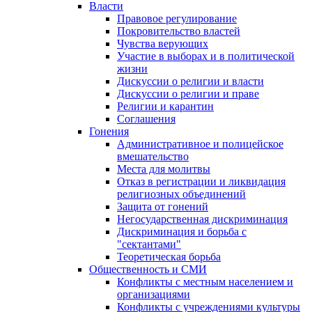
Власти
Правовое регулирование
Покровительство властей
Чувства верующих
Участие в выборах и в политической
жизни
Дискуссии о религии и власти
Дискуссии о религии и праве
Религии и карантин
Соглашения
Гонения
Административное и полицейское
вмешательство
Места для молитвы
Отказ в регистрации и ликвидация
религиозных объединений
Защита от гонений
Негосударственная дискриминация
Дискриминация и борьба с
"сектантами"
Теоретическая борьба
Общественность и СМИ
Конфликты с местным населением и
организациями
Конфликты с учреждениями культуры