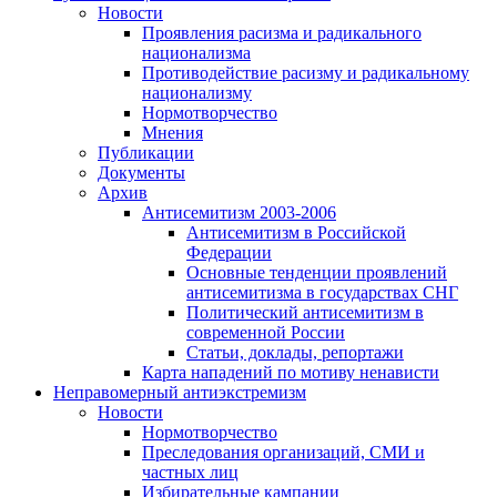
Новости
Проявления расизма и радикального
национализма
Противодействие расизму и радикальному
национализму
Нормотворчество
Мнения
Публикации
Документы
Архив
Антисемитизм 2003-2006
Антисемитизм в Российской
Федерации
Основные тенденции проявлений
антисемитизма в государствах СНГ
Политический антисемитизм в
современной России
Статьи, доклады, репортажи
Карта нападений по мотиву ненависти
Неправомерный антиэкстремизм
Новости
Нормотворчество
Преследования организаций, СМИ и
частных лиц
Избирательные кампании