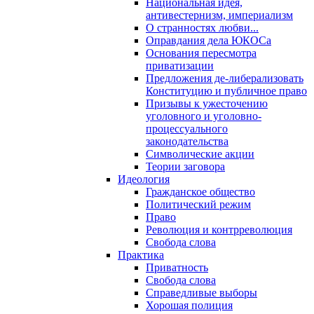
Национальная идея,
антивестернизм, империализм
О странностях любви...
Оправдания дела ЮКОСа
Основания пересмотра
приватизации
Предложения де-либерализовать
Конституцию и публичное право
Призывы к ужесточению
уголовного и уголовно-
процессуального
законодательства
Символические акции
Теории заговора
Идеология
Гражданское общество
Политический режим
Право
Революция и контрреволюция
Свобода слова
Практика
Приватность
Свобода слова
Справедливые выборы
Хорошая полиция