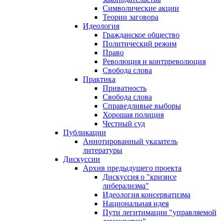
Символические акции
Теории заговора
Идеология
Гражданское общество
Политический режим
Право
Революция и контрреволюция
Свобода слова
Практика
Приватность
Свобода слова
Справедливые выборы
Хорошая полиция
Честный суд
Публикации
Аннотированный указатель
литературы
Дискуссии
Архив предыдущего проекта
Дискуссия о "кризисе
либерализма"
Идеология консерватизма
Национальная идея
Пути легитимации "управляемой