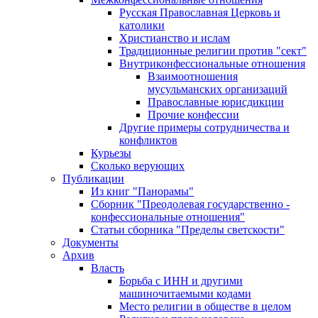
Русская Православная Церковь и
католики
Христианство и ислам
Традиционные религии против "сект"
Внутриконфессиональные отношения
Взаимоотношения
мусульманских организаций
Православные юрисдикции
Прочие конфессии
Другие примеры сотрудничества и
конфликтов
Курьезы
Сколько верующих
Публикации
Из книг "Панорамы"
Сборник "Преодолевая государственно -
конфессиональные отношения"
Статьи сборника "Пределы светскости"
Документы
Архив
Власть
Борьба с ИНН и другими
машиночитаемыми кодами
Место религии в обществе в целом