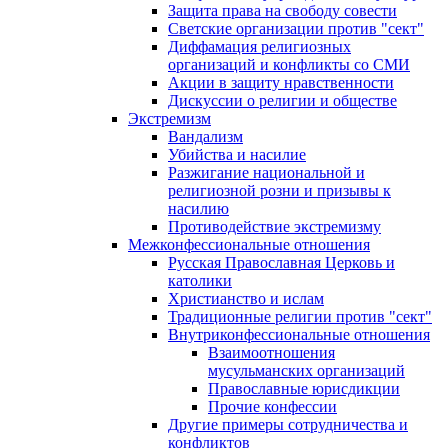
Защита права на свободу совести
Светские организации против "сект"
Диффамация религиозных
организаций и конфликты со СМИ
Акции в защиту нравственности
Дискуссии о религии и обществе
Экстремизм
Вандализм
Убийства и насилие
Разжигание национальной и
религиозной розни и призывы к
насилию
Противодействие экстремизму
Межконфессиональные отношения
Русская Православная Церковь и
католики
Христианство и ислам
Традиционные религии против "сект"
Внутриконфессиональные отношения
Взаимоотношения
мусульманских организаций
Православные юрисдикции
Прочие конфессии
Другие примеры сотрудничества и
конфликтов