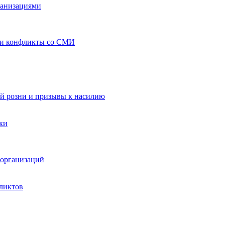
ганизациями
 и конфликты со СМИ
й розни и призывы к насилию
ки
организаций
ликтов