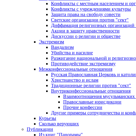
Конфликты с местным населением и ор
Конфликты с учреждениями культуры
Защита права на свободу совести
Светские организации против "сект"
Диффамация религиозных организаций
Акции в защиту нравственности
Дискуссии о религии и обществе
Экстремизм
Вандализм
Убийства и насилие
Разжигание национальной и религиозно
Противодействие экстремизму
Межконфессиональные отношения
Русская Православная Церковь и католи
Христианство и ислам
Традиционные религии против "сект"
Внутриконфессиональные отношения
Взаимоотношения мусульманских 
Православные юрисдикции
Прочие конфессии
Другие примеры сотрудничества и конф
Курьезы
Сколько верующих
Публикации
Из книг "Панорамы"