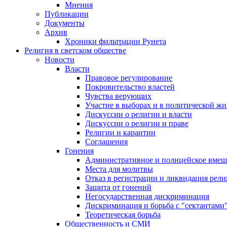
Мнения
Публикации
Документы
Архив
Хроники фильтрации Рунета
Религия в светском обществе
Новости
Власти
Правовое регулирование
Покровительство властей
Чувства верующих
Участие в выборах и в политической ж
Дискуссии о религии и власти
Дискуссии о религии и праве
Религии и карантин
Соглашения
Гонения
Административное и полицейское вмеш
Места для молитвы
Отказ в регистрации и ликвидация рел
Защита от гонений
Негосударственная дискриминация
Дискриминация и борьба с "сектантами
Теоретическая борьба
Общественность и СМИ