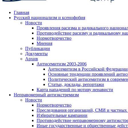
Главная
Русский национализм и ксенофобия
Новости
Проявления расизма и радикального национа
Противодействие расизму и радикальному на
Нормотворчество
Мнения
Публикации
Документы
Архив
Антисемитизм 2003-2006
Антисемитизм в Российской Федерации
Основные тенденции проявлений антис
Политический антисемитизм в совреме
Статьи, доклады, репортажи
Карта нападений по мотиву ненависти
Неправомерный антиэкстремизм
Новости
Нормотворчество
Преследования организаций, СМИ и частных
Избирательные кампании
Противодействие неправомерному антиэкстр
Иные государственные и общественные дейст