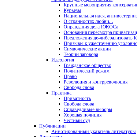
Крупные мероприятия консервати
Курьезы
Национальная идея, антивестерни
О странностях любви...
Оправдания дела ЮКОСа
Основания пересмотра приватиза
Предложения де-либерализовать 
Призывы к ужесточению уголовног
Символические акции
Теории заговора
Идеология
Гражданское общество
Политический режим
Право
Революция и контрреволюция
Свобода слова
Практика
Приватность
Свобода слова
Справедливые выборы
Хорошая полиция
Честный суд
Публикации
Аннотированный указатель литературы
Дискуссии