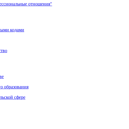
фессиональные отношения"
мыми кодами
ство
ве
го образования
льской сфере