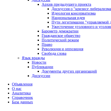
Архив предыдущего проекта
Дискуссия о "кризисе либерализм
Идеология консерватизма
Национальная идея
Пути легитимации "управляемой 
Ужесточение уголовного и уголов
Барометр демократии
Гражданское общество
Политический режим
Право
Революция и оппозиция
Свобода слова
Язык вражды
Новости
Публикации
Документы других организаций
Дискуссии
Объявления
О нас
Аналитика
Справочник
База данных