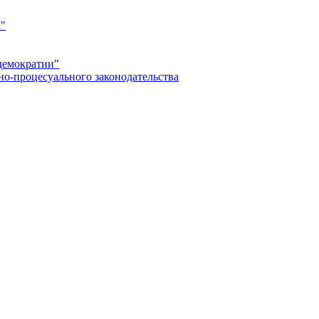
а"
демократии"
но-процесуального законодательства