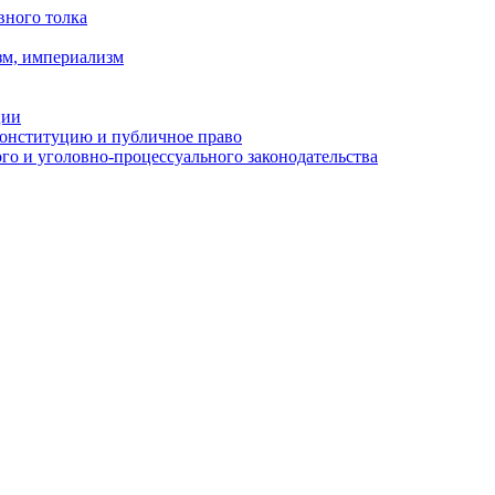
вного толка
зм, империализм
ции
Конституцию и публичное право
о и уголовно-процессуального законодательства