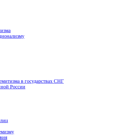
лизма
ционализму
емитизма в государствах СНГ
нной России
 лиц
емизму
вия