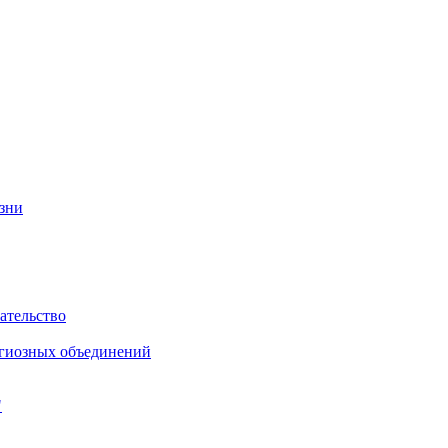
изни
ательство
игиозных объединений
"