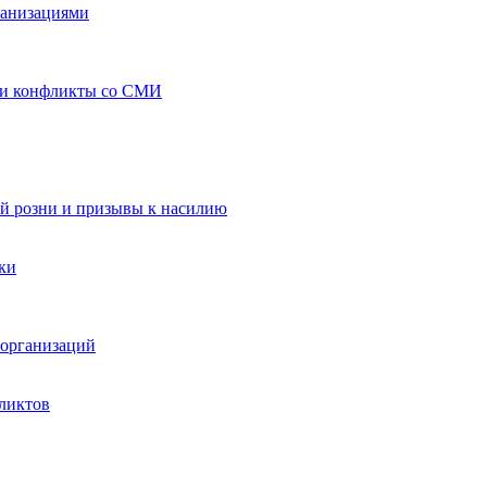
ганизациями
 и конфликты со СМИ
й розни и призывы к насилию
ки
организаций
ликтов