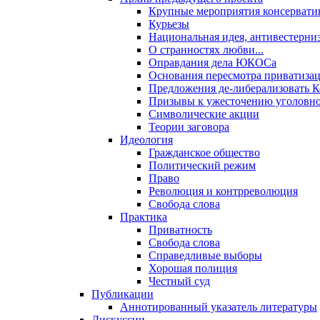
Крупные мероприятия консервати
Курьезы
Национальная идея, антивестерни
О странностях любви...
Оправдания дела ЮКОСа
Основания пересмотра приватиза
Предложения де-либерализовать 
Призывы к ужесточению уголовног
Символические акции
Теории заговора
Идеология
Гражданское общество
Политический режим
Право
Революция и контрреволюция
Свобода слова
Практика
Приватность
Свобода слова
Справедливые выборы
Хорошая полиция
Честный суд
Публикации
Аннотированный указатель литературы
Дискуссии