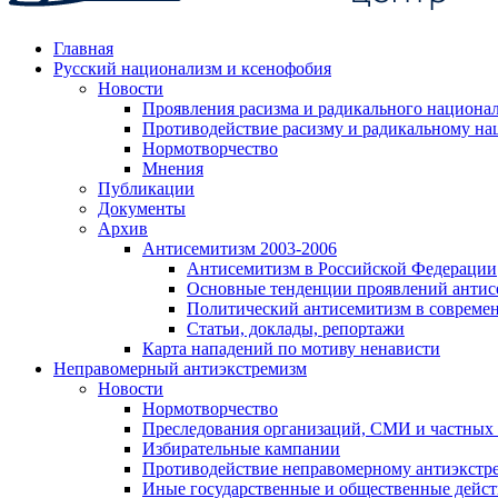
Главная
Русский национализм и ксенофобия
Новости
Проявления расизма и радикального национа
Противодействие расизму и радикальному на
Нормотворчество
Мнения
Публикации
Документы
Архив
Антисемитизм 2003-2006
Антисемитизм в Российской Федерации
Основные тенденции проявлений антис
Политический антисемитизм в совреме
Статьи, доклады, репортажи
Карта нападений по мотиву ненависти
Неправомерный антиэкстремизм
Новости
Нормотворчество
Преследования организаций, СМИ и частных
Избирательные кампании
Противодействие неправомерному антиэкстр
Иные государственные и общественные дейст