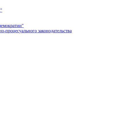
а"
демократии"
но-процесуального законодательства