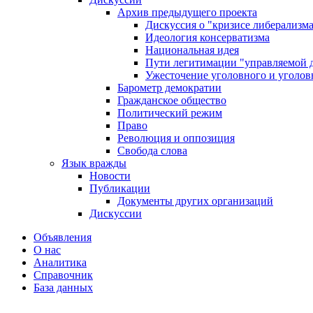
Архив предыдущего проекта
Дискуссия о "кризисе либерализм
Идеология консерватизма
Национальная идея
Пути легитимации "управляемой 
Ужесточение уголовного и уголов
Барометр демократии
Гражданское общество
Политический режим
Право
Революция и оппозиция
Свобода слова
Язык вражды
Новости
Публикации
Документы других организаций
Дискуссии
Объявления
О нас
Аналитика
Справочник
База данных