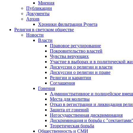
Мнения
Публикации
Документы
Архив
Хроники фильтрации Рунета
Религия в светском обществе
Новости
Власти
Правовое регулирование
Покровительство властей
Чувства верующих
Участие в выборах и в политической ж
Дискуссии о религии и власти
Дискуссии о религии и праве
Религии и карантин
Соглашения
Гонения
Административное и полицейское вмеш
Места для молитвы
Отказ в регистрации и ликвидация рел
Защита от гонений
Негосударственная дискриминация
Дискриминация и борьба с "сектантами
Теоретическая борьба
Общественность и СМИ