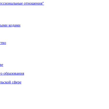
фессиональные отношения"
мыми кодами
ство
ве
го образования
льской сфере