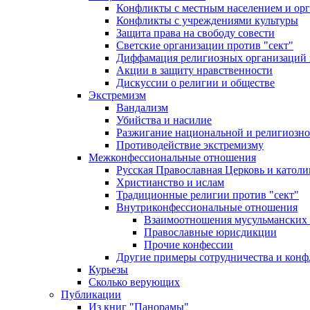
Конфликты с местным населением и ор
Конфликты с учреждениями культуры
Защита права на свободу совести
Светские организации против "сект"
Диффамация религиозных организаций
Акции в защиту нравственности
Дискуссии о религии и обществе
Экстремизм
Вандализм
Убийства и насилие
Разжигание национальной и религиозно
Противодействие экстремизму
Межконфессиональные отношения
Русская Православная Церковь и католи
Христианство и ислам
Традиционные религии против "сект"
Внутриконфессиональные отношения
Взаимоотношения мусульманских 
Православные юрисдикции
Прочие конфессии
Другие примеры сотрудничества и конф
Курьезы
Сколько верующих
Публикации
Из книг "Панорамы"