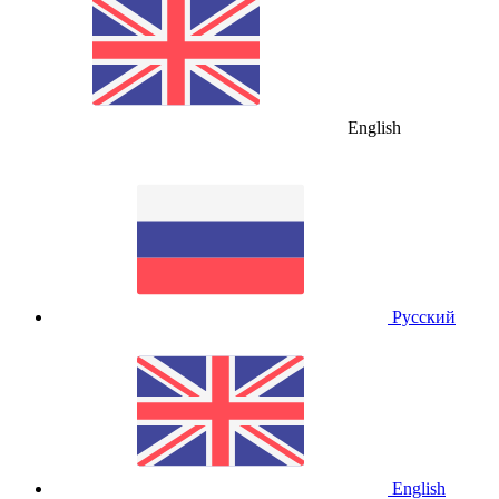
English
Русский
English