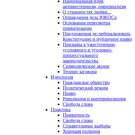
Национальная идея,
антивестернизм, империализм
О странностях любви...
Оправдания дела ЮКОСа
Основания пересмотра
приватизации
Предложения де-либерализовать
Конституцию и публичное право
Призывы к ужесточению
уголовного и уголовно-
процессуального
законодательства
Символические акции
Теории заговора
Идеология
Гражданское общество
Политический режим
Право
Революция и контрреволюция
Свобода слова
Практика
Приватность
Свобода слова
Справедливые выборы
Хорошая полиция