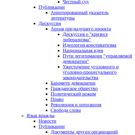
Честный суд
Публикации
Аннотированный указатель
литературы
Дискуссии
Архив предыдущего проекта
Дискуссия о "кризисе
либерализма"
Идеология консерватизма
Национальная идея
Пути легитимации "управляемой
демократии"
Ужесточение уголовного и
уголовно-процесуального
законодательства
Барометр демократии
Гражданское общество
Политический режим
Право
Революция и оппозиция
Свобода слова
Язык вражды
Новости
Публикации
Документы других организаций