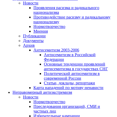
Новости
Проявления расизма и радикального
национализма
Противодействие расизму и радикальному
национализму
Нормотворчество
Мнения
Публикации
Документы
Архив
Антисемитизм 2003-2006
Антисемитизм в Российской
Федерации
Основные тенденции проявлений
антисемитизма в государствах СНГ
Политический антисемитизм в
современной России
Статьи, доклады, репортажи
Карта нападений по мотиву ненависти
Неправомерный антиэкстремизм
Новости
Нормотворчество
Преследования организаций, СМИ и
частных лиц
Избирательные кампании