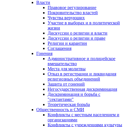
Власти
Правовое регулирование
Покровительство властей
Чувства верующих
Участие в выборах и в политической
жизни
Дискуссии о религии и власти
Дискуссии о религии и праве
Религии и карантин
Соглашения
Гонения
Административное и полицейское
вмешательство
Места для молитвы
Отказ в регистрации и ликвидация
религиозных объединений
Защита от гонений
Негосударственная дискриминация
Дискриминация и борьба с
"сектантами"
Теоретическая борьба
Общественность и СМИ
Конфликты с местным населением и
организациями
Конфликты с учреждениями культуры