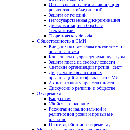
Отказ в регистрации и ликвидация
религиозных объединений
Защита от гонений
Негосударственная дискриминация
Дискриминация и борьба с
"сектантами"
Теоретическая борьба
Общественность и СМИ
Конфликты с местным населением и
организациями
Конфликты с учреждениями культуры
Защита права на свободу совести
Светские организации против "сект"
Диффамация религиозных
организаций и конфликты со СМИ
Акции в защиту нравственности
Дискуссии о религии и обществе
Экстремизм
Вандализм
Убийства и насилие
Разжигание национальной и
религиозной розни и призывы к
насилию
Противодействие экстремизму
Межконфессиональные отношения