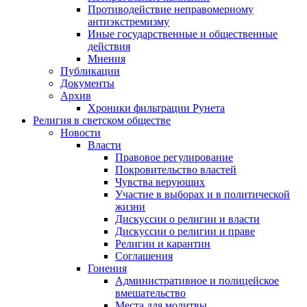
Противодействие неправомерному
антиэкстремизму
Иные государственные и общественные
действия
Мнения
Публикации
Документы
Архив
Хроники фильтрации Рунета
Религия в светском обществе
Новости
Власти
Правовое регулирование
Покровительство властей
Чувства верующих
Участие в выборах и в политической
жизни
Дискуссии о религии и власти
Дискуссии о религии и праве
Религии и карантин
Соглашения
Гонения
Административное и полицейское
вмешательство
Места для молитвы