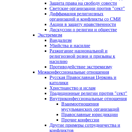
Защита права на свободу совести
Светские организации против "сект"
Диффамация религиозных
организаций и конфликты со СМИ
Акции в защиту нравственности
Дискуссии о религии и обществе
Экстремизм
Вандализм
Убийства и насилие
Разжигание национальной и
религиозной розни и призывы к
насилию
Противодействие экстремизму
Межконфессиональные отношения
Русская Православная Церковь и
католики
Христианство и ислам
Традиционные религии против "сект"
Внутриконфессиональные отношения
Взаимоотношения
мусульманских организаций
Православные юрисдикции
Прочие конфессии
Другие примеры сотрудничества и
конфликтов