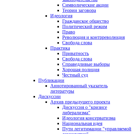
Символические акции
Теории заговора
Идеология
Гражданское общество
Политический режим
Право
Революция и контрреволюция
Свобода слова
Практика
Приватность
Свобода слова
Справедливые выборы
Хорошая полиция
Честный суд
Публикации
Аннотированный указатель
литературы
Дискуссии
Архив предыдущего проекта
Дискуссия о "кризисе
либерализма"
Идеология консерватизма
Национальная идея
Пути легитимации "управляемой