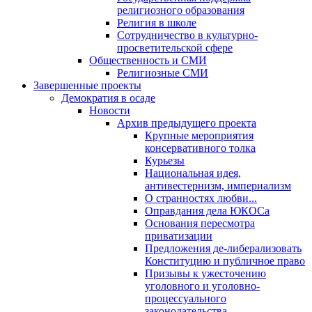
религиозного образования
Религия в школе
Сотрудничество в культурно-
просветительской сфере
Общественность и СМИ
Религиозные СМИ
Завершенные проекты
Демократия в осаде
Новости
Архив предыдущего проекта
Крупные мероприятия
консервативного толка
Курьезы
Национальная идея,
антивестернизм, империализм
О странностях любви...
Оправдания дела ЮКОСа
Основания пересмотра
приватизации
Предложения де-либерализовать
Конституцию и публичное право
Призывы к ужесточению
уголовного и уголовно-
процессуального
законодательства