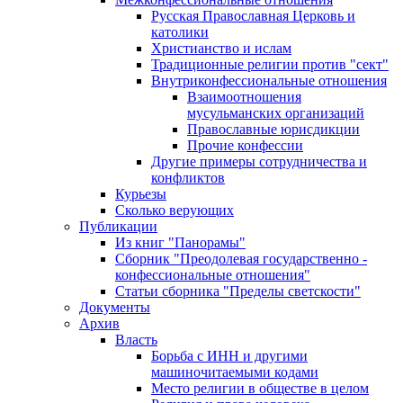
Русская Православная Церковь и
католики
Христианство и ислам
Традиционные религии против "сект"
Внутриконфессиональные отношения
Взаимоотношения
мусульманских организаций
Православные юрисдикции
Прочие конфессии
Другие примеры сотрудничества и
конфликтов
Курьезы
Сколько верующих
Публикации
Из книг "Панорамы"
Сборник "Преодолевая государственно -
конфессиональные отношения"
Статьи сборника "Пределы светскости"
Документы
Архив
Власть
Борьба с ИНН и другими
машиночитаемыми кодами
Место религии в обществе в целом