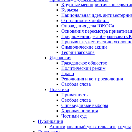
Крупные мероприятия консервати
Курьезы
Национальная идея, антивестерни
О странностях любви...
Оправдания дела ЮКОСа
Основания пересмотра приватиза
Предложения де-либерализовать 
Призывы к ужесточению уголовног
Символические акции
Теории заговора
Идеология
Гражданское общество
Политический режим
Право
Революция и контрреволюция
Свобода слова
Практика
Приватность
Свобода слова
Справедливые выборы
Хорошая полиция
Честный суд
Публикации
Аннотированный указатель литературы
Дискуссии