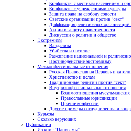
Конфликты с местным населением и ор
Конфликты с учреждениями культуры
Защита права на свободу совести
Светские организации против "сект"
Диффамация религиозных организаций
Акции в защиту нравственности
Дискуссии о религии и обществе
Экстремизм
Вандализм
Убийства и насилие
Разжигание национальной и религиозно
Противодействие экстремизму
Межконфессиональные отношения
Русская Православная Церковь и католи
Христианство и ислам
Традиционные религии против "сект"
Внутриконфессиональные отношения
Взаимоотношения мусульманских 
Православные юрисдикции
Прочие конфессии
Другие примеры сотрудничества и конф
Курьезы
Сколько верующих
Публикации
Из книг "Панорамы"