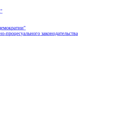
а"
демократии"
но-процесуального законодательства