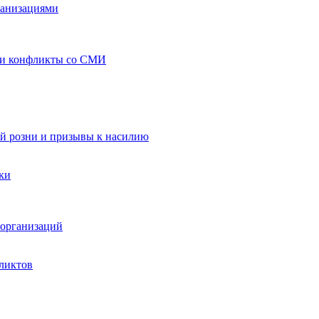
ганизациями
 и конфликты со СМИ
й розни и призывы к насилию
ки
организаций
ликтов