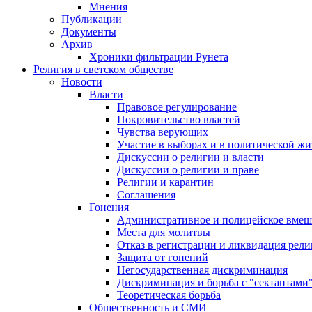
Мнения
Публикации
Документы
Архив
Хроники фильтрации Рунета
Религия в светском обществе
Новости
Власти
Правовое регулирование
Покровительство властей
Чувства верующих
Участие в выборах и в политической ж
Дискуссии о религии и власти
Дискуссии о религии и праве
Религии и карантин
Соглашения
Гонения
Административное и полицейское вмеш
Места для молитвы
Отказ в регистрации и ликвидация рел
Защита от гонений
Негосударственная дискриминация
Дискриминация и борьба с "сектантами
Теоретическая борьба
Общественность и СМИ