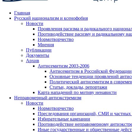
Главная
Русский национализм и ксенофобия
Новости
Проявления расизма и радикального национа
Противодействие расизму и радикальному на
Нормотворчество
Мнения
Публикации
Документы
Архив
Антисемитизм 2003-2006
Антисемитизм в Российской Федерации
Основные тенденции проявлений антис
Политический антисемитизм в совреме
Статьи, доклады, репортажи
Карта нападений по мотиву ненависти
Неправомерный антиэкстремизм
Новости
Нормотворчество
Преследования организаций, СМИ и частных
Избирательные кампании
Противодействие неправомерному антиэкстр
Иные государственные и общественные дейст