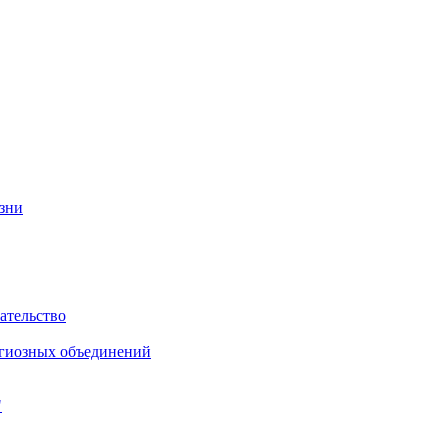
изни
ательство
игиозных объединений
"