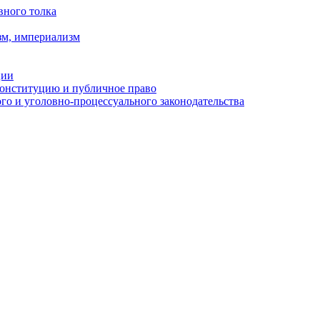
вного толка
зм, империализм
ции
Конституцию и публичное право
о и уголовно-процессуального законодательства