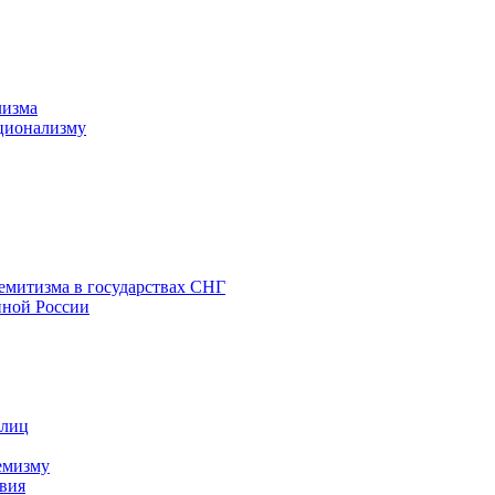
лизма
ционализму
емитизма в государствах СНГ
нной России
 лиц
емизму
вия