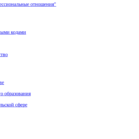
фессиональные отношения"
мыми кодами
ство
ве
го образования
льской сфере