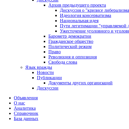
Архив предыдущего проекта
Дискуссия о "кризисе либерализм
Идеология консерватизма
Национальная идея
Пути легитимации "управляемой 
Ужесточение уголовного и уголов
Барометр демократии
Гражданское общество
Политический режим
Право
Революция и оппозиция
Свобода слова
Язык вражды
Новости
Публикации
Документы других организаций
Дискуссии
Объявления
О нас
Аналитика
Справочник
База данных