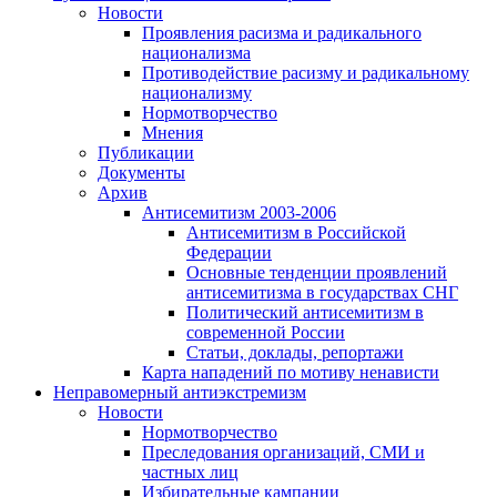
Новости
Проявления расизма и радикального
национализма
Противодействие расизму и радикальному
национализму
Нормотворчество
Мнения
Публикации
Документы
Архив
Антисемитизм 2003-2006
Антисемитизм в Российской
Федерации
Основные тенденции проявлений
антисемитизма в государствах СНГ
Политический антисемитизм в
современной России
Статьи, доклады, репортажи
Карта нападений по мотиву ненависти
Неправомерный антиэкстремизм
Новости
Нормотворчество
Преследования организаций, СМИ и
частных лиц
Избирательные кампании