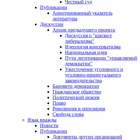
Честный суд
Публикации
Аннотированный указатель
литературы
Дискуссии
Архив предыдущего проекта
Дискуссия о "кризисе
либерализма"
Идеология консерватизма
Национальная идея
Пути легитимации "управляемой
демократии"
Ужесточение уголовного и
уголовно-процесуального
законодательства
Барометр демократии
Гражданское общество
Политический режим
Право
Революция и оппозиция
Свобода слова
Язык вражды
Новости
Публикации
Документы других организаций