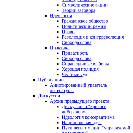
Символические акции
Теории заговора
Идеология
Гражданское общество
Политический режим
Право
Революция и контрреволюция
Свобода слова
Практика
Приватность
Свобода слова
Справедливые выборы
Хорошая полиция
Честный суд
Публикации
Аннотированный указатель
литературы
Дискуссии
Архив предыдущего проекта
Дискуссия о "кризисе
либерализма"
Идеология консерватизма
Национальная идея
Пути легитимации "управляемой