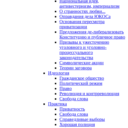
Национальная идея,
антивестернизм, империализм
О странностях любви...
Оправдания дела ЮКОСа
Основания пересмотра
приватизации
Предложения де-либерализовать
Конституцию и публичное право
Призывы к ужесточению
уголовного и уголовно-
процессуального
законодательства
Символические акции
Теории заговора
Идеология
Гражданское общество
Политический режим
Право
Революция и контрреволюция
Свобода слова
Практика
Приватность
Свобода слова
Справедливые выборы
Хорошая полиция