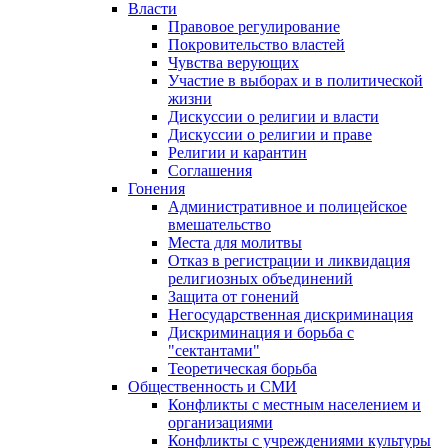
Власти
Правовое регулирование
Покровительство властей
Чувства верующих
Участие в выборах и в политической
жизни
Дискуссии о религии и власти
Дискуссии о религии и праве
Религии и карантин
Соглашения
Гонения
Административное и полицейское
вмешательство
Места для молитвы
Отказ в регистрации и ликвидация
религиозных объединений
Защита от гонений
Негосударственная дискриминация
Дискриминация и борьба с
"сектантами"
Теоретическая борьба
Общественность и СМИ
Конфликты с местным населением и
организациями
Конфликты с учреждениями культуры