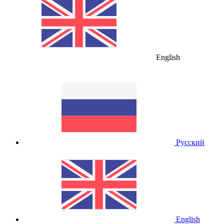
English
Русский
English