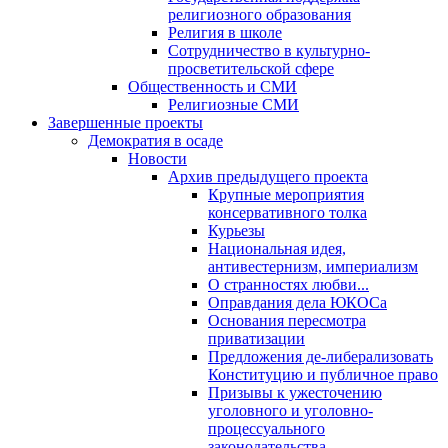
религиозного образования
Религия в школе
Сотрудничество в культурно-
просветительской сфере
Общественность и СМИ
Религиозные СМИ
Завершенные проекты
Демократия в осаде
Новости
Архив предыдущего проекта
Крупные мероприятия
консервативного толка
Курьезы
Национальная идея,
антивестернизм, империализм
О странностях любви...
Оправдания дела ЮКОСа
Основания пересмотра
приватизации
Предложения де-либерализовать
Конституцию и публичное право
Призывы к ужесточению
уголовного и уголовно-
процессуального
законодательства