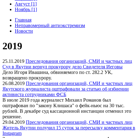
Август [1]
Ноябрь [1]
Главная
Неправомерный антиэкстремизм
Новости
2019
25.11.2019
Преследования организаций, СМИ и частных лиц
Суд в Якутии вернул прокурору дело Свидетеля Иеговы
Дело Игоря Ивашина, обвиняемого по ст. 282.2 УК,
возвращено прокурору.
26.08.2019
Преследования организаций, СМИ и частных лиц
Якутского журналиста оштрафовали за статью об избиении
активиста сотрудниками ФСБ
В июле 2019 года журналист Михаил Романов был
оштрафован по "закону Клишаса" о фейк-ньюс на 30 тыс.
рублей. В декабре суд кассационной инстанции отменил это
решение.
29.04.2019
Преследования организаций, СМИ и частных лиц
Житель Якутии получил 15 суток за пересылку комментария в
Instagram