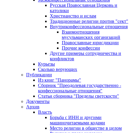
Русская Православная Церковь и
католики
Христианство и ислам
Традиционные религии против "сект"
Внутриконфессиональные отношения
Взаимоотношения
мусульманских организаций
Православные юрисдикции
Прочие конфессии
Другие примеры сотрудничества и
конфликтов
Курьезы
Сколько верующих
Публикации
Из книг "Панорамы"
Сборник "Преодолевая государственно -
конфессиональные отношения"
Статьи сборника "Пределы светскости"
Документы
Архив
Власть
Борьба с ИНН и другими
машиночитаемыми кодами
Место религии в обществе в целом