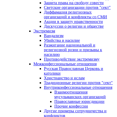
Защита права на свободу совести
Светские организации против "сект"
Диффамация религиозных
организаций и конфликты со СМИ
Акции в защиту нравственности
Дискуссии о религии и обществе
Экстремизм
Вандализм
Убийства и насилие
Разжигание национальной и
религиозной розни и призывы к
насилию
Противодействие экстремизму
Межконфессиональные отношения
Русская Православная Церковь и
католики
Христианство и ислам
Традиционные религии против "сект"
Внутриконфессиональные отношения
Взаимоотношения
мусульманских организаций
Православные юрисдикции
Прочие конфессии
Другие примеры сотрудничества и
конфликтов