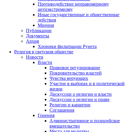
Противодействие неправомерному
антиэкстремизму
Иные государственные и общественные
действия
Мнения
Публикации
Документы
Архив
Хроники фильтрации Рунета
Религия в светском обществе
Новости
Власти
Правовое регулирование
Покровительство властей
Чувства верующих
Участие в выборах и в политической
жизни
Дискуссии о религии и власти
Дискуссии о религии и праве
Религии и карантин
Соглашения
Гонения
Административное и полицейское
вмешательство
Места для молитвы