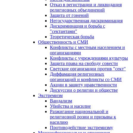
Отказ в регистрации и ликвидация
религиозных объединений
Защита от гонений
Негосударственная дискриминация
Дискриминация и борьба с
"сектантами"
Теоретическая борьба
Общественность и СМИ
Конфликты с местным населением и
организациями
Конфликты с учреждениями культуры
Защита права на свободу совести
Светские организации против "сект"
Диффамация религиозных
организаций и конфликты со СМИ
Акции в защиту нравственности
Дискуссии о религии и обществе
Экстремизм
Вандализм
Убийства и насилие
Разжигание национальной и
религиозной розни и призывы к
насилию
Противодействие экстремизму
Межконфессиональные отношения