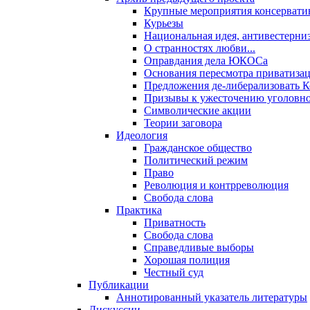
Крупные мероприятия консервати
Курьезы
Национальная идея, антивестерни
О странностях любви...
Оправдания дела ЮКОСа
Основания пересмотра приватиза
Предложения де-либерализовать 
Призывы к ужесточению уголовног
Символические акции
Теории заговора
Идеология
Гражданское общество
Политический режим
Право
Революция и контрреволюция
Свобода слова
Практика
Приватность
Свобода слова
Справедливые выборы
Хорошая полиция
Честный суд
Публикации
Аннотированный указатель литературы
Дискуссии