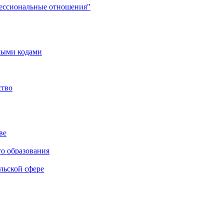
фессиональные отношения"
мыми кодами
ство
ве
го образования
льской сфере