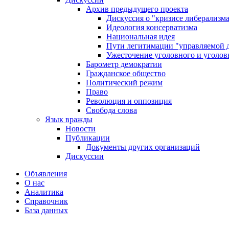
Архив предыдущего проекта
Дискуссия о "кризисе либерализм
Идеология консерватизма
Национальная идея
Пути легитимации "управляемой 
Ужесточение уголовного и уголов
Барометр демократии
Гражданское общество
Политический режим
Право
Революция и оппозиция
Свобода слова
Язык вражды
Новости
Публикации
Документы других организаций
Дискуссии
Объявления
О нас
Аналитика
Справочник
База данных