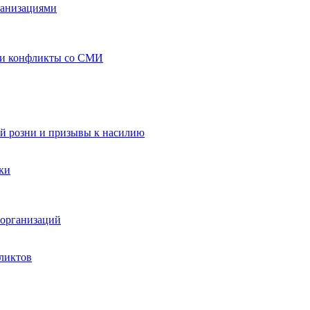
ганизациями
 и конфликты со СМИ
й розни и призывы к насилию
ки
организаций
ликтов