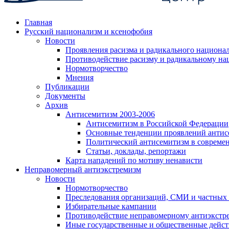
Главная
Русский национализм и ксенофобия
Новости
Проявления расизма и радикального национа
Противодействие расизму и радикальному на
Нормотворчество
Мнения
Публикации
Документы
Архив
Антисемитизм 2003-2006
Антисемитизм в Российской Федерации
Основные тенденции проявлений антис
Политический антисемитизм в совреме
Статьи, доклады, репортажи
Карта нападений по мотиву ненависти
Неправомерный антиэкстремизм
Новости
Нормотворчество
Преследования организаций, СМИ и частных
Избирательные кампании
Противодействие неправомерному антиэкстр
Иные государственные и общественные дейст