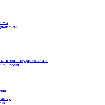
лизма
ционализму
емитизма в государствах СНГ
нной России
 лиц
емизму
вия