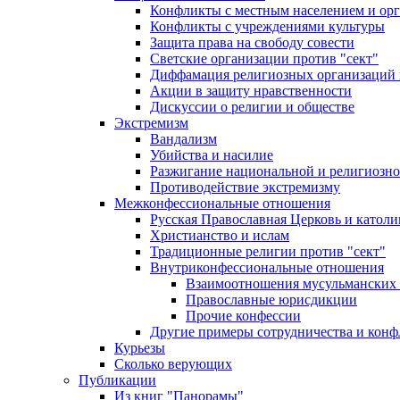
Конфликты с местным населением и ор
Конфликты с учреждениями культуры
Защита права на свободу совести
Светские организации против "сект"
Диффамация религиозных организаций
Акции в защиту нравственности
Дискуссии о религии и обществе
Экстремизм
Вандализм
Убийства и насилие
Разжигание национальной и религиозно
Противодействие экстремизму
Межконфессиональные отношения
Русская Православная Церковь и католи
Христианство и ислам
Традиционные религии против "сект"
Внутриконфессиональные отношения
Взаимоотношения мусульманских 
Православные юрисдикции
Прочие конфессии
Другие примеры сотрудничества и конф
Курьезы
Сколько верующих
Публикации
Из книг "Панорамы"