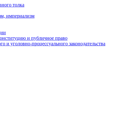
вного толка
зм, империализм
ции
Конституцию и публичное право
о и уголовно-процессуального законодательства