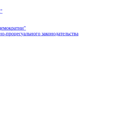
а"
демократии"
но-процесуального законодательства