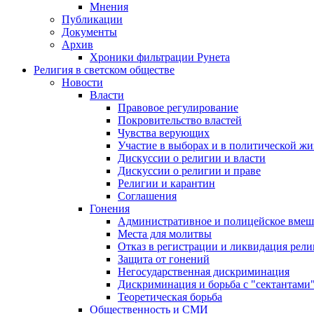
Мнения
Публикации
Документы
Архив
Хроники фильтрации Рунета
Религия в светском обществе
Новости
Власти
Правовое регулирование
Покровительство властей
Чувства верующих
Участие в выборах и в политической ж
Дискуссии о религии и власти
Дискуссии о религии и праве
Религии и карантин
Соглашения
Гонения
Административное и полицейское вмеш
Места для молитвы
Отказ в регистрации и ликвидация рел
Защита от гонений
Негосударственная дискриминация
Дискриминация и борьба с "сектантами
Теоретическая борьба
Общественность и СМИ