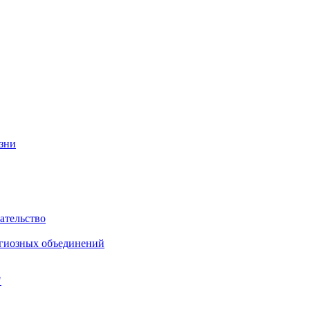
изни
ательство
игиозных объединений
"