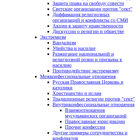
Защита права на свободу совести
Светские организации против "сект"
Диффамация религиозных
организаций и конфликты со СМИ
Акции в защиту нравственности
Дискуссии о религии и обществе
Экстремизм
Вандализм
Убийства и насилие
Разжигание национальной и
религиозной розни и призывы к
насилию
Противодействие экстремизму
Межконфессиональные отношения
Русская Православная Церковь и
католики
Христианство и ислам
Традиционные религии против "сект"
Внутриконфессиональные отношения
Взаимоотношения
мусульманских организаций
Православные юрисдикции
Прочие конфессии
Другие примеры сотрудничества и
конфликтов