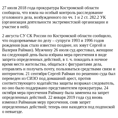
27 июля 2018 года прокуратура Костромской области
сообщила, что взяла на особый контроль расследование
уголовного дела, возбужденного по чч. 1 и 2 ст. 282.2 УК
(организация деятельности экстремистской организации и
участие в ней).
2 августа СУ СК России по Костромской области сообщило,
что подозреваемые по делу – супруги 1993 и 1996 годов
рождения (как стало известно позднее, их зовут Сергей и
Валерия Райман). Мужчину 26 июля суд арестовал, женщине
на следующий день была избрана мера пресечения в виде
запрета определенных действий, в т. ч. покидать в ночное
время место жительства, общаться с фигурантами дела,
отправлять и получать почту, пользоваться средствами связи и
интернетом. 21 сентября Сергей Райман по решению суда был
переведен из СИЗО под домашний арест, против
соответствующего ходатайства защиты возражал следователь,
но оно было поддержано представителем прокуратуры. 24
октября мера пресечения Райману была заменена на запрет
определенных действий. 22 января 2019 года суд вновь
изменил Райманам меру пресечения, сняв запрет
определенных действий; теперь они находятся под подпиской
о невыезде.