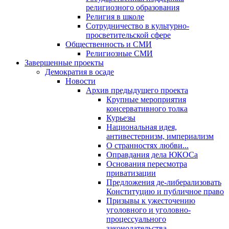
религиозного образования
Религия в школе
Сотрудничество в культурно-
просветительской сфере
Общественность и СМИ
Религиозные СМИ
Завершенные проекты
Демократия в осаде
Новости
Архив предыдущего проекта
Крупные мероприятия
консервативного толка
Курьезы
Национальная идея,
антивестернизм, империализм
О странностях любви...
Оправдания дела ЮКОСа
Основания пересмотра
приватизации
Предложения де-либерализовать
Конституцию и публичное право
Призывы к ужесточению
уголовного и уголовно-
процессуального
законодательства