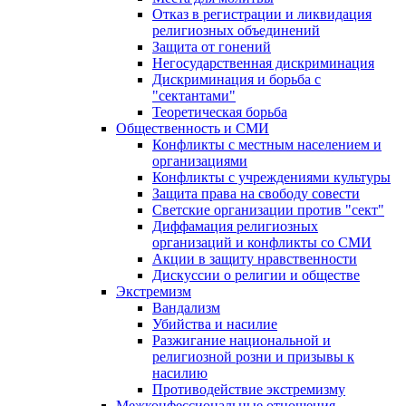
Отказ в регистрации и ликвидация
религиозных объединений
Защита от гонений
Негосударственная дискриминация
Дискриминация и борьба с
"сектантами"
Теоретическая борьба
Общественность и СМИ
Конфликты с местным населением и
организациями
Конфликты с учреждениями культуры
Защита права на свободу совести
Светские организации против "сект"
Диффамация религиозных
организаций и конфликты со СМИ
Акции в защиту нравственности
Дискуссии о религии и обществе
Экстремизм
Вандализм
Убийства и насилие
Разжигание национальной и
религиозной розни и призывы к
насилию
Противодействие экстремизму
Межконфессиональные отношения