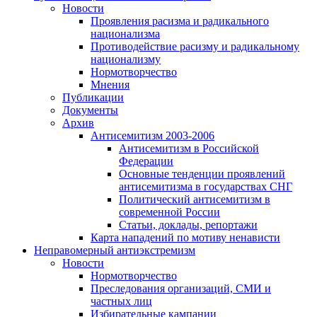
Новости
Проявления расизма и радикального
национализма
Противодействие расизму и радикальному
национализму
Нормотворчество
Мнения
Публикации
Документы
Архив
Антисемитизм 2003-2006
Антисемитизм в Российской
Федерации
Основные тенденции проявлений
антисемитизма в государствах СНГ
Политический антисемитизм в
современной России
Статьи, доклады, репортажи
Карта нападений по мотиву ненависти
Неправомерный антиэкстремизм
Новости
Нормотворчество
Преследования организаций, СМИ и
частных лиц
Избирательные кампании