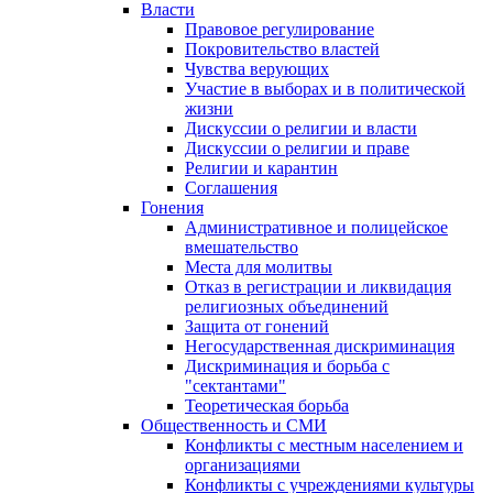
Власти
Правовое регулирование
Покровительство властей
Чувства верующих
Участие в выборах и в политической
жизни
Дискуссии о религии и власти
Дискуссии о религии и праве
Религии и карантин
Соглашения
Гонения
Административное и полицейское
вмешательство
Места для молитвы
Отказ в регистрации и ликвидация
религиозных объединений
Защита от гонений
Негосударственная дискриминация
Дискриминация и борьба с
"сектантами"
Теоретическая борьба
Общественность и СМИ
Конфликты с местным населением и
организациями
Конфликты с учреждениями культуры