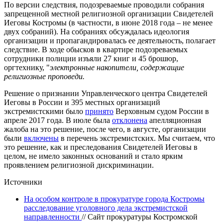
По версии следствия, подозреваемые проводили собрания
запрещенной местной религиозной организации Свидетелей
Иеговы Костромы (в частности, в июне 2018 года – не менее
двух собраний). На собраниях обсуждалась идеология
организации и пропагандировалась ее деятельность, полагает
следствие. В ходе обысков в квартире подозреваемых
сотрудники полиции изъяли 27 книг и 45 брошюр,
оргтехнику, "
электронные накопители, содержащие
религиозные проповеди.
Решение о признании Управленческого центра Свидетелей
Иеговы в России и 395 местных организаций
экстремистскими было
принято
Верховным судом России в
апреле 2017 года. В июле была
отклонена
апелляционная
жалоба на это решение, после чего, в августе, организации
были
включены
в перечень экстремистских. Мы считаем, что
это решение, как и преследования Свидетелей Иеговы в
целом, не имело законных оснований и стало ярким
проявлением религиозной дискриминации.
Источники
На особом контроле в прокуратуре города Костромы
расследование уголовного дела экстремистской
направленности
// Сайт прокуратуры Костромской