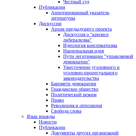
Честный суд
Публикации
Аннотированный указатель
литературы
Дискуссии
Архив предыдущего проекта
Дискуссия о "кризисе
либерализма"
Идеология консерватизма
Национальная идея
Пути легитимации "управляемой
демократии"
Ужесточение уголовного и
уголовно-процесуального
законодательства
Барометр демократии
Гражданское общество
Политический режим
Право
Революция и оппозиция
Свобода слова
Язык вражды
Новости
Публикации
Документы других организаций