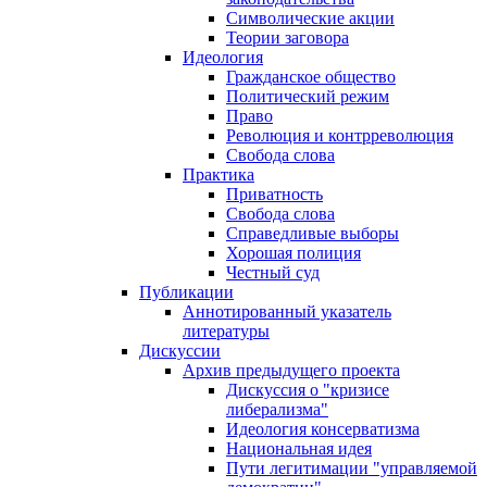
Символические акции
Теории заговора
Идеология
Гражданское общество
Политический режим
Право
Революция и контрреволюция
Свобода слова
Практика
Приватность
Свобода слова
Справедливые выборы
Хорошая полиция
Честный суд
Публикации
Аннотированный указатель
литературы
Дискуссии
Архив предыдущего проекта
Дискуссия о "кризисе
либерализма"
Идеология консерватизма
Национальная идея
Пути легитимации "управляемой