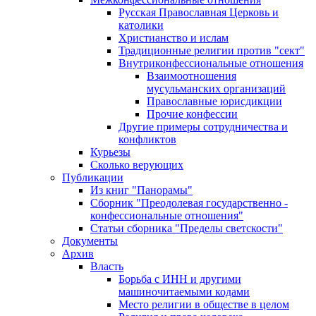
Русская Православная Церковь и
католики
Христианство и ислам
Традиционные религии против "сект"
Внутриконфессиональные отношения
Взаимоотношения
мусульманских организаций
Православные юрисдикции
Прочие конфессии
Другие примеры сотрудничества и
конфликтов
Курьезы
Сколько верующих
Публикации
Из книг "Панорамы"
Сборник "Преодолевая государственно -
конфессиональные отношения"
Статьи сборника "Пределы светскости"
Документы
Архив
Власть
Борьба с ИНН и другими
машиночитаемыми кодами
Место религии в обществе в целом