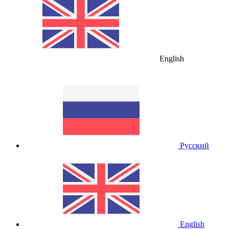
English
Русский
English