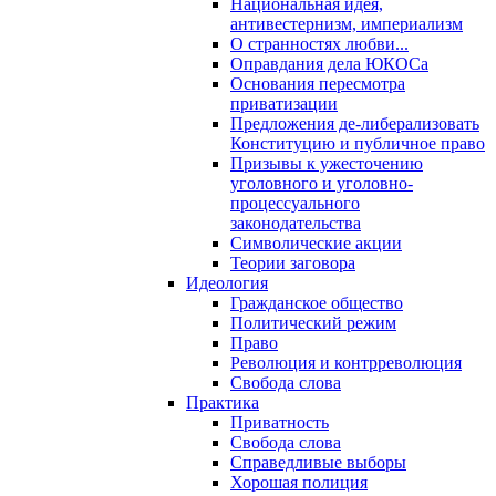
Национальная идея,
антивестернизм, империализм
О странностях любви...
Оправдания дела ЮКОСа
Основания пересмотра
приватизации
Предложения де-либерализовать
Конституцию и публичное право
Призывы к ужесточению
уголовного и уголовно-
процессуального
законодательства
Символические акции
Теории заговора
Идеология
Гражданское общество
Политический режим
Право
Революция и контрреволюция
Свобода слова
Практика
Приватность
Свобода слова
Справедливые выборы
Хорошая полиция