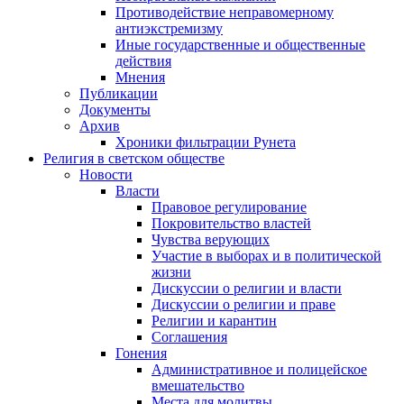
Противодействие неправомерному
антиэкстремизму
Иные государственные и общественные
действия
Мнения
Публикации
Документы
Архив
Хроники фильтрации Рунета
Религия в светском обществе
Новости
Власти
Правовое регулирование
Покровительство властей
Чувства верующих
Участие в выборах и в политической
жизни
Дискуссии о религии и власти
Дискуссии о религии и праве
Религии и карантин
Соглашения
Гонения
Административное и полицейское
вмешательство
Места для молитвы