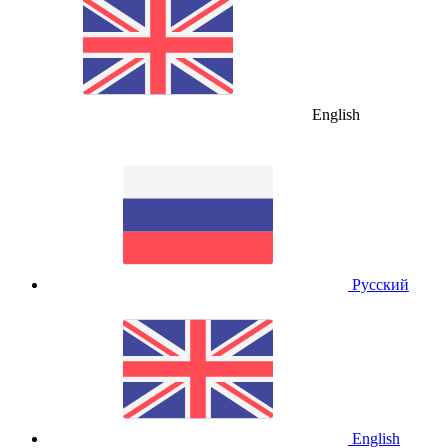
English
Русский
English