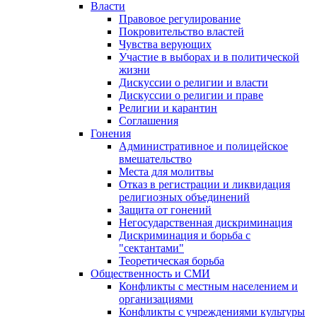
Власти
Правовое регулирование
Покровительство властей
Чувства верующих
Участие в выборах и в политической
жизни
Дискуссии о религии и власти
Дискуссии о религии и праве
Религии и карантин
Соглашения
Гонения
Административное и полицейское
вмешательство
Места для молитвы
Отказ в регистрации и ликвидация
религиозных объединений
Защита от гонений
Негосударственная дискриминация
Дискриминация и борьба с
"сектантами"
Теоретическая борьба
Общественность и СМИ
Конфликты с местным населением и
организациями
Конфликты с учреждениями культуры