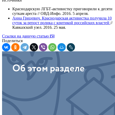
Источники
Краснодарскую ЛГБТ-активистку приговорили к десяти
суткам ареста // ОВД-Инфо. 2016. 5 апреля.
Анна Грицевич. Краснодарская активистка получила 10
суток за репост ролика с критикой российских властей
//
Кавказский узел. 2016. 25 мая.
Ссылки на данную статью
[5]
Поделиться