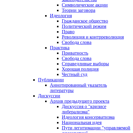
Символические акции
Теории заговора
Идеология
Гражданское общество
Политический режим
Право
Революция и контрреволюция
Свобода слова
Практика
Приватность
Свобода слова
Справедливые выборы
Хорошая полиция
Честный суд
Публикации
Аннотированный указатель
литературы
Дискуссии
Архив предыдущего проекта
Дискуссия о "кризисе
либерализма"
Идеология консерватизма
Национальная идея
Пути легитимации "управляемой