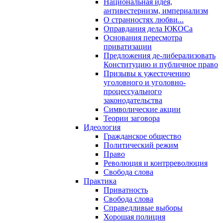
Национальная идея,
антивестернизм, империализм
О странностях любви...
Оправдания дела ЮКОСа
Основания пересмотра
приватизации
Предложения де-либерализовать
Конституцию и публичное право
Призывы к ужесточению
уголовного и уголовно-
процессуального
законодательства
Символические акции
Теории заговора
Идеология
Гражданское общество
Политический режим
Право
Революция и контрреволюция
Свобода слова
Практика
Приватность
Свобода слова
Справедливые выборы
Хорошая полиция