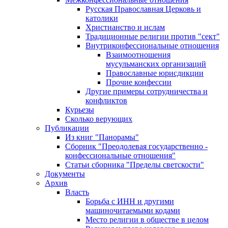
Русская Православная Церковь и
католики
Христианство и ислам
Традиционные религии против "сект"
Внутриконфессиональные отношения
Взаимоотношения
мусульманских организаций
Православные юрисдикции
Прочие конфессии
Другие примеры сотрудничества и
конфликтов
Курьезы
Сколько верующих
Публикации
Из книг "Панорамы"
Сборник "Преодолевая государственно -
конфессиональные отношения"
Статьи сборника "Пределы светскости"
Документы
Архив
Власть
Борьба с ИНН и другими
машиночитаемыми кодами
Место религии в обществе в целом