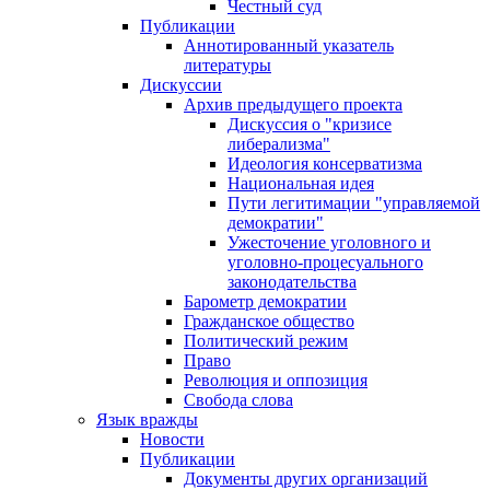
Честный суд
Публикации
Аннотированный указатель
литературы
Дискуссии
Архив предыдущего проекта
Дискуссия о "кризисе
либерализма"
Идеология консерватизма
Национальная идея
Пути легитимации "управляемой
демократии"
Ужесточение уголовного и
уголовно-процесуального
законодательства
Барометр демократии
Гражданское общество
Политический режим
Право
Революция и оппозиция
Свобода слова
Язык вражды
Новости
Публикации
Документы других организаций