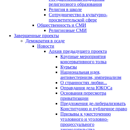
религиозного образования
Религия в школе
Сотрудничество в культурно-
просветительской сфере
Общественность и СМИ
Религиозные СМИ
Завершенные проекты
Демократия в осаде
Новости
Архив предыдущего проекта
Крупные мероприятия
консервативного толка
Курьезы
Национальная идея,
антивестернизм, империализм
О странностях любви...
Оправдания дела ЮКОСа
Основания пересмотра
приватизации
Предложения де-либерализовать
Конституцию и публичное право
Призывы к ужесточению
уголовного и уголовно-
процессуального
законодательства