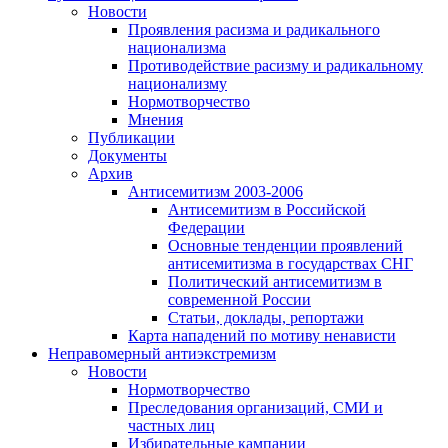
Новости
Проявления расизма и радикального
национализма
Противодействие расизму и радикальному
национализму
Нормотворчество
Мнения
Публикации
Документы
Архив
Антисемитизм 2003-2006
Антисемитизм в Российской
Федерации
Основные тенденции проявлений
антисемитизма в государствах СНГ
Политический антисемитизм в
современной России
Статьи, доклады, репортажи
Карта нападений по мотиву ненависти
Неправомерный антиэкстремизм
Новости
Нормотворчество
Преследования организаций, СМИ и
частных лиц
Избирательные кампании