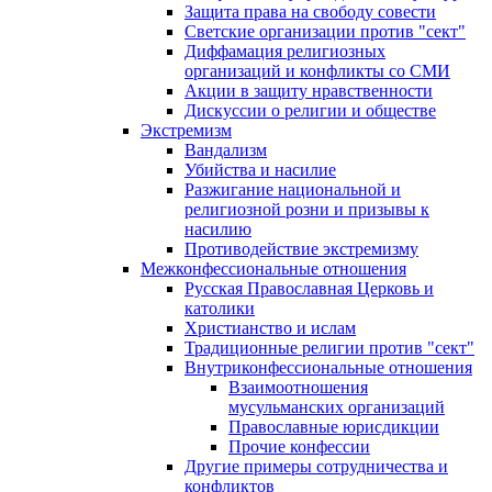
Защита права на свободу совести
Светские организации против "сект"
Диффамация религиозных
организаций и конфликты со СМИ
Акции в защиту нравственности
Дискуссии о религии и обществе
Экстремизм
Вандализм
Убийства и насилие
Разжигание национальной и
религиозной розни и призывы к
насилию
Противодействие экстремизму
Межконфессиональные отношения
Русская Православная Церковь и
католики
Христианство и ислам
Традиционные религии против "сект"
Внутриконфессиональные отношения
Взаимоотношения
мусульманских организаций
Православные юрисдикции
Прочие конфессии
Другие примеры сотрудничества и
конфликтов