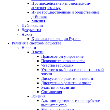
Противодействие неправомерному
антиэкстремизму
Иные государственные и общественные
действия
Мнения
Публикации
Документы
Архив
Хроники фильтрации Рунета
Религия в светском обществе
Новости
Власти
Правовое регулирование
Покровительство властей
Чувства верующих
Участие в выборах и в политической
жизни
Дискуссии о религии и власти
Дискуссии о религии и праве
Религии и карантин
Соглашения
Гонения
Административное и полицейское
вмешательство
Места для молитвы