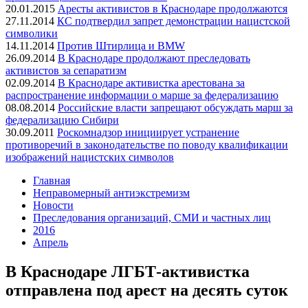
20.01.2015
Аресты активистов в Краснодаре продолжаются
27.11.2014
КС подтвердил запрет демонстрации нацистской
символики
14.11.2014
Против Штирлица и BMW
26.09.2014
В Краснодаре продолжают преследовать
активистов за сепаратизм
02.09.2014
В Краснодаре активистка арестована за
распространение информации о марше за федерализацию
08.08.2014
Российские власти запрещают обсуждать марш за
федерализацию Сибири
30.09.2011
Роскомнадзор инициирует устранение
противоречий в законодательстве по поводу квалификации
изображений нацистских символов
Главная
Неправомерный антиэкстремизм
Новости
Преследования организаций, СМИ и частных лиц
2016
Апрель
В Краснодаре ЛГБТ-активистка
отправлена под арест на десять суток