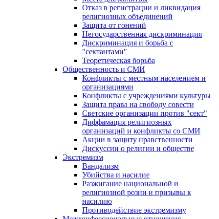
Отказ в регистрации и ликвидация
религиозных объединений
Защита от гонений
Негосударственная дискриминация
Дискриминация и борьба с
"сектантами"
Теоретическая борьба
Общественность и СМИ
Конфликты с местным населением и
организациями
Конфликты с учреждениями культуры
Защита права на свободу совести
Светские организации против "сект"
Диффамация религиозных
организаций и конфликты со СМИ
Акции в защиту нравственности
Дискуссии о религии и обществе
Экстремизм
Вандализм
Убийства и насилие
Разжигание национальной и
религиозной розни и призывы к
насилию
Противодействие экстремизму
Межконфессиональные отношения