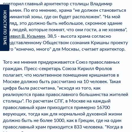
повторил главный архитектор столицы Владимир
Кузьмин. По его мнению, храма "не должен становиться
НОВОСТИ ПО ТЕМЕ
доминантой зоны, где он будет расположен". "На мой
взгляд, это должно быть небольшое, скромное здание
для людей, которые помнят, что они гости, а не хозяева",
-
заявил В. Кузьмин
. 38,5 - высота храма согласно
представленному Обществом сознания Кришны проекту
- это "конечно, много" для Москвы, считает архитектор.
Того же мнения придерживается Союз православных
граждан. Пресс-секретарь Союза Кирилл Фролов
полагает, что молитвенное помещение кришнаитов в
Москве должно быть рассчитано на 10 человек. Такая
цифра была рассчитана, "исходя из того, как
реализуются права православного большинства жителей
столицы". По расчетам СПГ, в Москве на каждый
православный храм приходится примерно 16700
верующих, тогда как для нормальной духовной жизни
должно быть не более 1000, как в Греции, где на один
православный храм приходится 833 человека. "Когда в