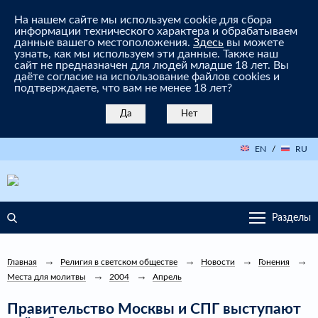
На нашем сайте мы используем cookie для сбора
информации технического характера и обрабатываем
данные вашего местоположения.
Здесь
вы можете
узнать, как мы используем эти данные. Также наш
сайт не предназначен для людей младше 18 лет. Вы
даёте согласие на использование файлов cookies и
подтверждаете, что вам не менее 18 лет?
Да
Нет
EN
/
RU
Разделы
Главная
Религия в светском обществе
Новости
Гонения
Места для молитвы
2004
Апрель
Правительство Москвы и СПГ выступают