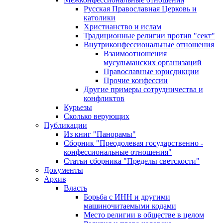
Русская Православная Церковь и
католики
Христианство и ислам
Традиционные религии против "сект"
Внутриконфессиональные отношения
Взаимоотношения
мусульманских организаций
Православные юрисдикции
Прочие конфессии
Другие примеры сотрудничества и
конфликтов
Курьезы
Сколько верующих
Публикации
Из книг "Панорамы"
Сборник "Преодолевая государственно -
конфессиональные отношения"
Статьи сборника "Пределы светскости"
Документы
Архив
Власть
Борьба с ИНН и другими
машиночитаемыми кодами
Место религии в обществе в целом