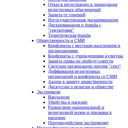
Отказ в регистрации и ликвидация
религиозных объединений
Защита от гонений
Негосударственная дискриминация
Дискриминация и борьба с
"сектантами"
Теоретическая борьба
Общественность и СМИ
Конфликты с местным населением и
организациями
Конфликты с учреждениями культуры
Защита права на свободу совести
Светские организации против "сект"
Диффамация религиозных
организаций и конфликты со СМИ
Акции в защиту нравственности
Дискуссии о религии и обществе
Экстремизм
Вандализм
Убийства и насилие
Разжигание национальной и
религиозной розни и призывы к
насилию
Противодействие экстремизму
Межконфессиональные отношения