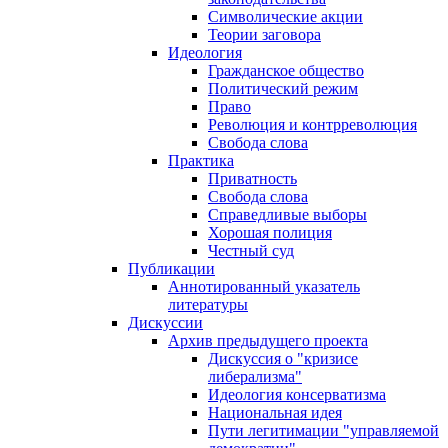
Символические акции
Теории заговора
Идеология
Гражданское общество
Политический режим
Право
Революция и контрреволюция
Свобода слова
Практика
Приватность
Свобода слова
Справедливые выборы
Хорошая полиция
Честный суд
Публикации
Аннотированный указатель
литературы
Дискуссии
Архив предыдущего проекта
Дискуссия о "кризисе
либерализма"
Идеология консерватизма
Национальная идея
Пути легитимации "управляемой