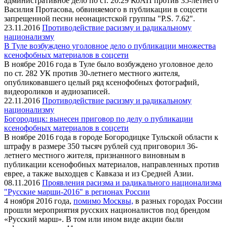
административное дело по ст. 20.29 КоАП против 35-летнего
Василия Протасова, обвиняемого в публикации в соцсети
запрещенной песни неонацистской группы "P.S. 7.62".
23.11.2016
Противодействие расизму и радикальному
национализму
В Туле возбуждено уголовное дело о публикации множества
ксенофобных материалов в соцсети
В ноябре 2016 года в Туле было возбуждено уголовное дело
по ст. 282 УК против 30-летнего местного жителя,
опубликовавшего целый ряд ксенофобных фотографий,
видеороликов и аудиозаписей.
22.11.2016
Противодействие расизму и радикальному
национализму
Богородицк: вынесен приговор по делу о публикации
ксенофобных материалов в соцсети
В ноябре 2016 года в городе Богородицке Тульской области к
штрафу в размере 350 тысяч рублей суд приговорил 36-
летнего местного жителя, признанного виновным в
публикации ксенофобных материалов, направленных против
еврее, а также выходцев с Кавказа и из Средней Азии.
08.11.2016
Проявления расизма и радикального национализма
"Русские марши-2016" в регионах России
4 ноября 2016 года,
помимо Москвы,
в разных городах России
прошли мероприятия русских националистов под брендом
«Русский марш». В том или ином виде акции были