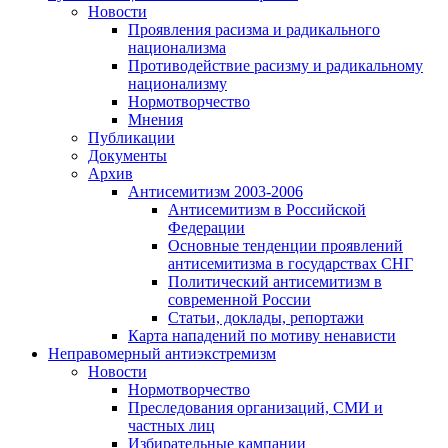
Новости
Проявления расизма и радикального
национализма
Противодействие расизму и радикальному
национализму
Нормотворчество
Мнения
Публикации
Документы
Архив
Антисемитизм 2003-2006
Антисемитизм в Российской
Федерации
Основные тенденции проявлений
антисемитизма в государствах СНГ
Политический антисемитизм в
современной России
Статьи, доклады, репортажи
Карта нападений по мотиву ненависти
Неправомерный антиэкстремизм
Новости
Нормотворчество
Преследования организаций, СМИ и
частных лиц
Избирательные кампании