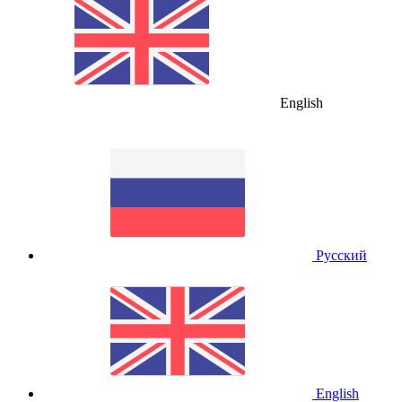
English
Русский
English