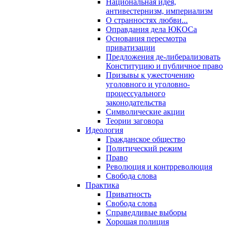
Национальная идея,
антивестернизм, империализм
О странностях любви...
Оправдания дела ЮКОСа
Основания пересмотра
приватизации
Предложения де-либерализовать
Конституцию и публичное право
Призывы к ужесточению
уголовного и уголовно-
процессуального
законодательства
Символические акции
Теории заговора
Идеология
Гражданское общество
Политический режим
Право
Революция и контрреволюция
Свобода слова
Практика
Приватность
Свобода слова
Справедливые выборы
Хорошая полиция