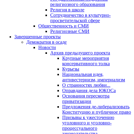
религиозного образования
Религия в школе
Сотрудничество в культурно-
просветительской сфере
Общественность и СМИ
Религиозные СМИ
Завершенные проекты
Демократия в осаде
Новости
Архив предыдущего проекта
Крупные мероприятия
консервативного толка
Курьезы
Национальная идея,
антивестернизм, империализм
О странностях любви...
Оправдания дела ЮКОСа
Основания пересмотра
приватизации
Предложения де-либерализовать
Конституцию и публичное право
Призывы к ужесточению
уголовного и уголовно-
процессуального
законодательства