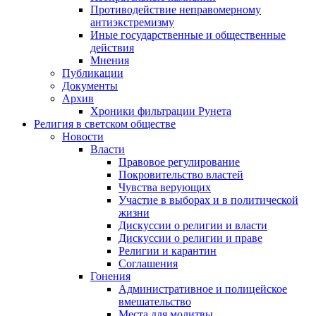
Противодействие неправомерному
антиэкстремизму
Иные государственные и общественные
действия
Мнения
Публикации
Документы
Архив
Хроники фильтрации Рунета
Религия в светском обществе
Новости
Власти
Правовое регулирование
Покровительство властей
Чувства верующих
Участие в выборах и в политической
жизни
Дискуссии о религии и власти
Дискуссии о религии и праве
Религии и карантин
Соглашения
Гонения
Административное и полицейское
вмешательство
Места для молитвы