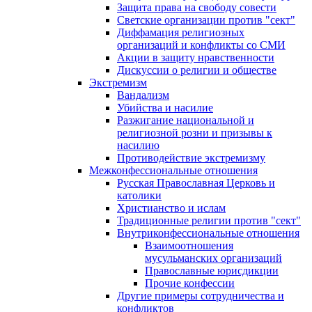
Защита права на свободу совести
Светские организации против "сект"
Диффамация религиозных
организаций и конфликты со СМИ
Акции в защиту нравственности
Дискуссии о религии и обществе
Экстремизм
Вандализм
Убийства и насилие
Разжигание национальной и
религиозной розни и призывы к
насилию
Противодействие экстремизму
Межконфессиональные отношения
Русская Православная Церковь и
католики
Христианство и ислам
Традиционные религии против "сект"
Внутриконфессиональные отношения
Взаимоотношения
мусульманских организаций
Православные юрисдикции
Прочие конфессии
Другие примеры сотрудничества и
конфликтов