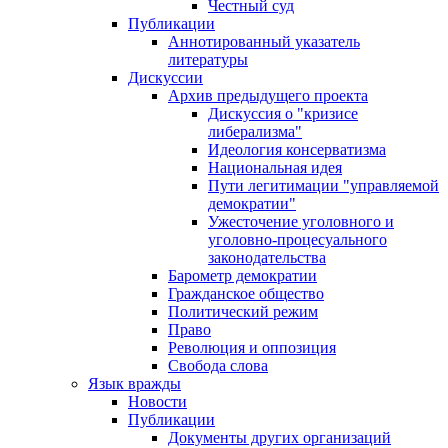
Честный суд
Публикации
Аннотированный указатель
литературы
Дискуссии
Архив предыдущего проекта
Дискуссия о "кризисе
либерализма"
Идеология консерватизма
Национальная идея
Пути легитимации "управляемой
демократии"
Ужесточение уголовного и
уголовно-процесуального
законодательства
Барометр демократии
Гражданское общество
Политический режим
Право
Революция и оппозиция
Свобода слова
Язык вражды
Новости
Публикации
Документы других организаций