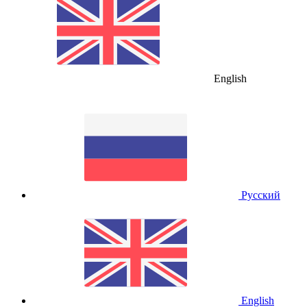
English
Русский
English