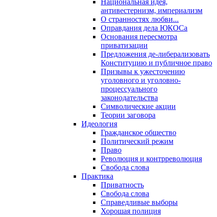
Национальная идея,
антивестернизм, империализм
О странностях любви...
Оправдания дела ЮКОСа
Основания пересмотра
приватизации
Предложения де-либерализовать
Конституцию и публичное право
Призывы к ужесточению
уголовного и уголовно-
процессуального
законодательства
Символические акции
Теории заговора
Идеология
Гражданское общество
Политический режим
Право
Революция и контрреволюция
Свобода слова
Практика
Приватность
Свобода слова
Справедливые выборы
Хорошая полиция