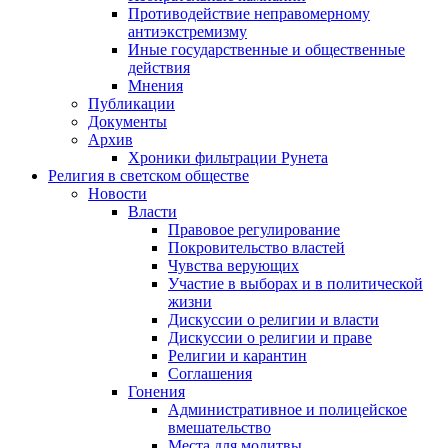
Противодействие неправомерному
антиэкстремизму
Иные государственные и общественные
действия
Мнения
Публикации
Документы
Архив
Хроники фильтрации Рунета
Религия в светском обществе
Новости
Власти
Правовое регулирование
Покровительство властей
Чувства верующих
Участие в выборах и в политической
жизни
Дискуссии о религии и власти
Дискуссии о религии и праве
Религии и карантин
Соглашения
Гонения
Административное и полицейское
вмешательство
Места для молитвы