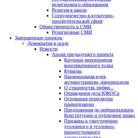
религиозного образования
Религия в школе
Сотрудничество в культурно-
просветительской сфере
Общественность и СМИ
Религиозные СМИ
Завершенные проекты
Демократия в осаде
Новости
Архив предыдущего проекта
Крупные мероприятия
консервативного толка
Курьезы
Национальная идея,
антивестернизм, империализм
О странностях любви...
Оправдания дела ЮКОСа
Основания пересмотра
приватизации
Предложения де-либерализовать
Конституцию и публичное право
Призывы к ужесточению
уголовного и уголовно-
процессуального
законодательства