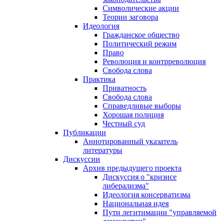
Символические акции
Теории заговора
Идеология
Гражданское общество
Политический режим
Право
Революция и контрреволюция
Свобода слова
Практика
Приватность
Свобода слова
Справедливые выборы
Хорошая полиция
Честный суд
Публикации
Аннотированный указатель
литературы
Дискуссии
Архив предыдущего проекта
Дискуссия о "кризисе
либерализма"
Идеология консерватизма
Национальная идея
Пути легитимации "управляемой