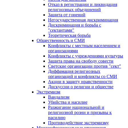
Отказ в регистрации и ликвидация
религиозных объединений
Защита от гонений
Негосударственная дискриминация
Дискриминация и борьба с
"сектантами"
Теоретическая борьба
Общественность и СМИ
Конфликты с местным населением и
организациями
Конфликты с учреждениями культуры
Защита права на свободу совести
Светские организации против "сект"
Диффамация религиозных
организаций и конфликты со СМИ
Акции в защиту нравственности
Дискуссии о религии и обществе
Экстремизм
Вандализм
Убийства и насилие
Разжигание национальной и
религиозной розни и призывы к
насилию
Противодействие экстремизму
Межконфессиональные отношения