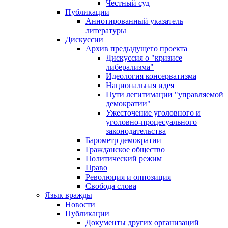
Честный суд
Публикации
Аннотированный указатель
литературы
Дискуссии
Архив предыдущего проекта
Дискуссия о "кризисе
либерализма"
Идеология консерватизма
Национальная идея
Пути легитимации "управляемой
демократии"
Ужесточение уголовного и
уголовно-процесуального
законодательства
Барометр демократии
Гражданское общество
Политический режим
Право
Революция и оппозиция
Свобода слова
Язык вражды
Новости
Публикации
Документы других организаций