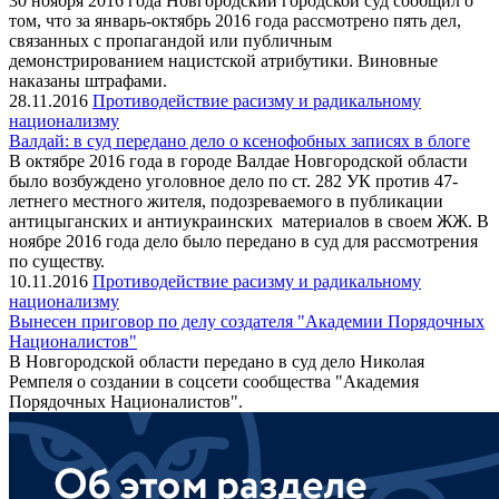
30 ноября 2016 года Новгородский городской суд сообщил о
том, что за январь-октябрь 2016 года рассмотрено пять дел,
связанных с пропагандой или публичным
демонстрированием нацистской атрибутики. Виновные
наказаны штрафами.
28.11.2016
Противодействие расизму и радикальному
национализму
Валдай: в суд передано дело о ксенофобных записях в блоге
В октябре 2016 года в городе Валдае Новгородской области
было возбуждено уголовное дело по ст. 282 УК против 47-
летнего местного жителя, подозреваемого в публикации
антицыганских и антиукраинских материалов в своем ЖЖ. В
ноябре 2016 года дело было передано в суд для рассмотрения
по существу.
10.11.2016
Противодействие расизму и радикальному
национализму
Вынесен приговор по делу создателя "Академии Порядочных
Националистов"
В Новгородской области передано в суд дело Николая
Ремпеля о создании в соцсети сообщества "Академия
Порядочных Националистов".