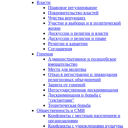
Власти
Правовое регулирование
Покровительство властей
Чувства верующих
Участие в выборах и в политической
жизни
Дискуссии о религии и власти
Дискуссии о религии и праве
Религии и карантин
Соглашения
Гонения
Административное и полицейское
вмешательство
Места для молитвы
Отказ в регистрации и ликвидация
религиозных объединений
Защита от гонений
Негосударственная дискриминация
Дискриминация и борьба с
"сектантами"
Теоретическая борьба
Общественность и СМИ
Конфликты с местным населением и
организациями
Конфликты с учреждениями культуры