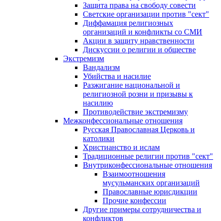
Защита права на свободу совести
Светские организации против "сект"
Диффамация религиозных
организаций и конфликты со СМИ
Акции в защиту нравственности
Дискуссии о религии и обществе
Экстремизм
Вандализм
Убийства и насилие
Разжигание национальной и
религиозной розни и призывы к
насилию
Противодействие экстремизму
Межконфессиональные отношения
Русская Православная Церковь и
католики
Христианство и ислам
Традиционные религии против "сект"
Внутриконфессиональные отношения
Взаимоотношения
мусульманских организаций
Православные юрисдикции
Прочие конфессии
Другие примеры сотрудничества и
конфликтов