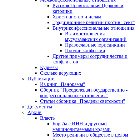
Русская Православная Церковь и
католики
Христианство и ислам
Традиционные религии против "сект"
Внутриконфессиональные отношения
Взаимоотношения
мусульманских организаций
Православные юрисдикции
Прочие конфессии
Другие примеры сотрудничества и
конфликтов
Курьезы
Сколько верующих
Публикации
Из книг "Панорамы"
Сборник "Преодолевая государственно -
конфессиональные отношения"
Статьи сборника "Пределы светскости"
Документы
Архив
Власть
Борьба с ИНН и другими
машиночитаемыми кодами
Место религии в обществе в целом