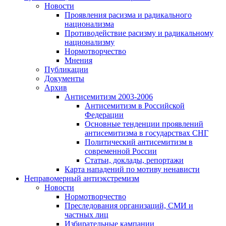
Новости
Проявления расизма и радикального
национализма
Противодействие расизму и радикальному
национализму
Нормотворчество
Мнения
Публикации
Документы
Архив
Антисемитизм 2003-2006
Антисемитизм в Российской
Федерации
Основные тенденции проявлений
антисемитизма в государствах СНГ
Политический антисемитизм в
современной России
Статьи, доклады, репортажи
Карта нападений по мотиву ненависти
Неправомерный антиэкстремизм
Новости
Нормотворчество
Преследования организаций, СМИ и
частных лиц
Избирательные кампании