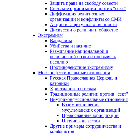
Защита права на свободу совести
Светские организации против "сект"
Диффамация религиозных
организаций и конфликты со СМИ
Акции в защиту нравственности
Дискуссии о религии и обществе
Экстремизм
Вандализм
Убийства и насилие
Разжигание национальной и
религиозной розни и призывы к
насилию
Противодействие экстремизму
Межконфессиональные отношения
Русская Православная Церковь и
католики
Христианство и ислам
Традиционные религии против "сект"
Внутриконфессиональные отношения
Взаимоотношения
мусульманских организаций
Православные юрисдикции
Прочие конфессии
Другие примеры сотрудничества и
конфликтов