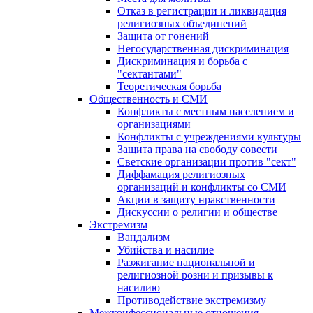
Отказ в регистрации и ликвидация
религиозных объединений
Защита от гонений
Негосударственная дискриминация
Дискриминация и борьба с
"сектантами"
Теоретическая борьба
Общественность и СМИ
Конфликты с местным населением и
организациями
Конфликты с учреждениями культуры
Защита права на свободу совести
Светские организации против "сект"
Диффамация религиозных
организаций и конфликты со СМИ
Акции в защиту нравственности
Дискуссии о религии и обществе
Экстремизм
Вандализм
Убийства и насилие
Разжигание национальной и
религиозной розни и призывы к
насилию
Противодействие экстремизму
Межконфессиональные отношения