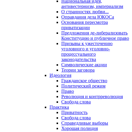
Национальная идея,
антивестернизм, империализм
О странностях любви...
Оправдания дела ЮКОСа
Основания пересмотра
приватизации
Предложения де-либерализовать
Конституцию и публичное право
Призывы к ужесточению
уголовного и уголовно-
процессуального
законодательства
Символические акции
Теории заговора
Идеология
Гражданское общество
Политический режим
Право
Революция и контрреволюция
Свобода слова
Практика
Приватность
Свобода слова
Справедливые выборы
Хорошая полиция