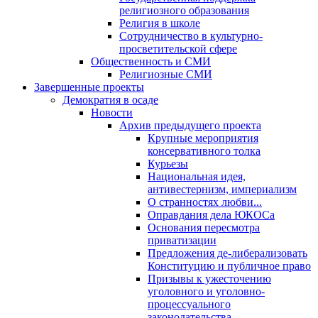
религиозного образования
Религия в школе
Сотрудничество в культурно-
просветительской сфере
Общественность и СМИ
Религиозные СМИ
Завершенные проекты
Демократия в осаде
Новости
Архив предыдущего проекта
Крупные мероприятия
консервативного толка
Курьезы
Национальная идея,
антивестернизм, империализм
О странностях любви...
Оправдания дела ЮКОСа
Основания пересмотра
приватизации
Предложения де-либерализовать
Конституцию и публичное право
Призывы к ужесточению
уголовного и уголовно-
процессуального
законодательства