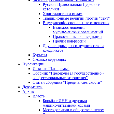
Русская Православная Церковь и
католики
Христианство и ислам
Традиционные религии против "сект"
Внутриконфессиональные отношения
Взаимоотношения
мусульманских организаций
Православные юрисдикции
Прочие конфессии
Другие примеры сотрудничества и
конфликтов
Курьезы
Сколько верующих
Публикации
Из книг "Панорамы"
Сборник "Преодолевая государственно -
конфессиональные отношения"
Статьи сборника "Пределы светскости"
Документы
Архив
Власть
Борьба с ИНН и другими
машиночитаемыми кодами
Место религии в обществе в целом