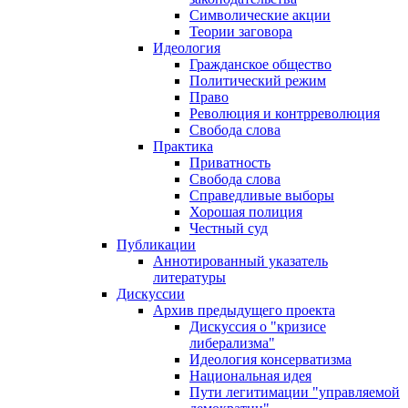
Символические акции
Теории заговора
Идеология
Гражданское общество
Политический режим
Право
Революция и контрреволюция
Свобода слова
Практика
Приватность
Свобода слова
Справедливые выборы
Хорошая полиция
Честный суд
Публикации
Аннотированный указатель
литературы
Дискуссии
Архив предыдущего проекта
Дискуссия о "кризисе
либерализма"
Идеология консерватизма
Национальная идея
Пути легитимации "управляемой