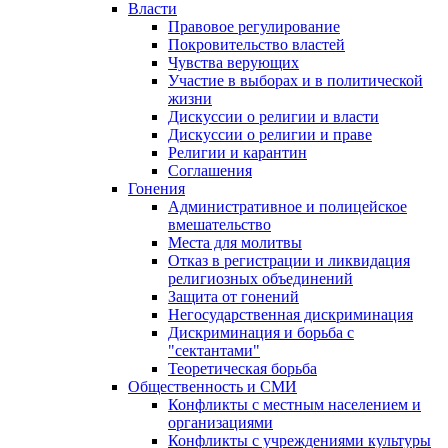
Власти
Правовое регулирование
Покровительство властей
Чувства верующих
Участие в выборах и в политической
жизни
Дискуссии о религии и власти
Дискуссии о религии и праве
Религии и карантин
Соглашения
Гонения
Административное и полицейское
вмешательство
Места для молитвы
Отказ в регистрации и ликвидация
религиозных объединений
Защита от гонений
Негосударственная дискриминация
Дискриминация и борьба с
"сектантами"
Теоретическая борьба
Общественность и СМИ
Конфликты с местным населением и
организациями
Конфликты с учреждениями культуры