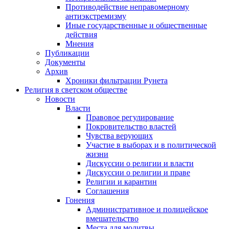
Противодействие неправомерному
антиэкстремизму
Иные государственные и общественные
действия
Мнения
Публикации
Документы
Архив
Хроники фильтрации Рунета
Религия в светском обществе
Новости
Власти
Правовое регулирование
Покровительство властей
Чувства верующих
Участие в выборах и в политической
жизни
Дискуссии о религии и власти
Дискуссии о религии и праве
Религии и карантин
Соглашения
Гонения
Административное и полицейское
вмешательство
Места для молитвы