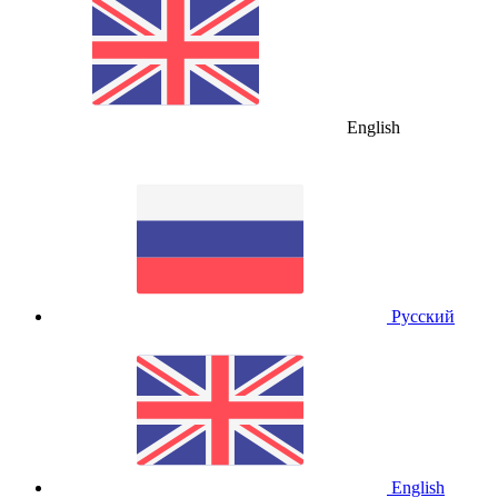
English
Русский
English