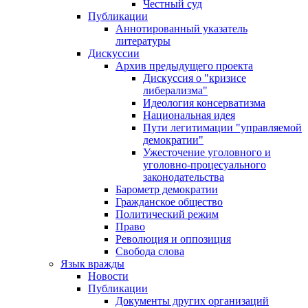
Честный суд
Публикации
Аннотированный указатель
литературы
Дискуссии
Архив предыдущего проекта
Дискуссия о "кризисе
либерализма"
Идеология консерватизма
Национальная идея
Пути легитимации "управляемой
демократии"
Ужесточение уголовного и
уголовно-процесуального
законодательства
Барометр демократии
Гражданское общество
Политический режим
Право
Революция и оппозиция
Свобода слова
Язык вражды
Новости
Публикации
Документы других организаций