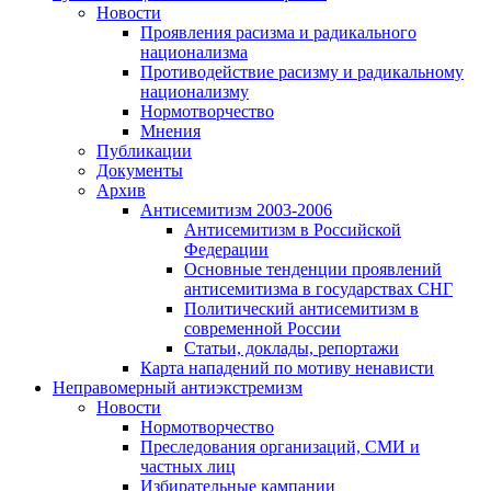
Новости
Проявления расизма и радикального
национализма
Противодействие расизму и радикальному
национализму
Нормотворчество
Мнения
Публикации
Документы
Архив
Антисемитизм 2003-2006
Антисемитизм в Российской
Федерации
Основные тенденции проявлений
антисемитизма в государствах СНГ
Политический антисемитизм в
современной России
Статьи, доклады, репортажи
Карта нападений по мотиву ненависти
Неправомерный антиэкстремизм
Новости
Нормотворчество
Преследования организаций, СМИ и
частных лиц
Избирательные кампании