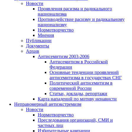
Новости
Проявления расизма и радикального
национализма
Противодействие расизму и радикальному
национализму
Нормотворчество
Мнения
Публикации
Документы
Архив
Антисемитизм 2003-2006
Антисемитизм в Российской
Федерации
Основные тенденции проявлений
антисемитизма в государствах СНГ
Политический антисемитизм в
современной России
Статьи, доклады, репортажи
Карта нападений по мотиву ненависти
Неправомерный антиэкстремизм
Новости
Нормотворчество
Преследования организаций, СМИ и
частных лиц
Избирательные кампании