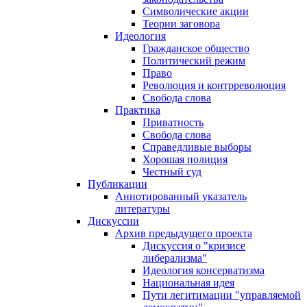
Символические акции
Теории заговора
Идеология
Гражданское общество
Политический режим
Право
Революция и контрреволюция
Свобода слова
Практика
Приватность
Свобода слова
Справедливые выборы
Хорошая полиция
Честный суд
Публикации
Аннотированный указатель
литературы
Дискуссии
Архив предыдущего проекта
Дискуссия о "кризисе
либерализма"
Идеология консерватизма
Национальная идея
Пути легитимации "управляемой