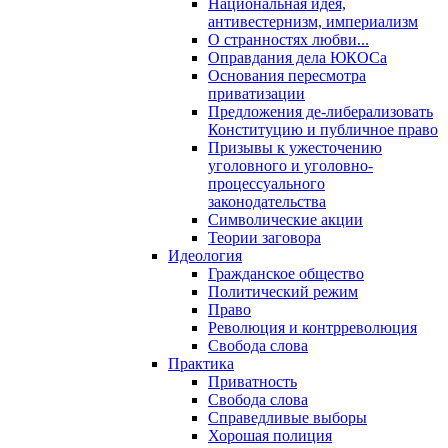
Национальная идея,
антивестернизм, империализм
О странностях любви...
Оправдания дела ЮКОСа
Основания пересмотра
приватизации
Предложения де-либерализовать
Конституцию и публичное право
Призывы к ужесточению
уголовного и уголовно-
процессуального
законодательства
Символические акции
Теории заговора
Идеология
Гражданское общество
Политический режим
Право
Революция и контрреволюция
Свобода слова
Практика
Приватность
Свобода слова
Справедливые выборы
Хорошая полиция