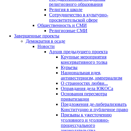
религиозного образования
Религия в школе
Сотрудничество в культурно-
просветительской сфере
Общественность и СМИ
Религиозные СМИ
Завершенные проекты
Демократия в осаде
Новости
Архив предыдущего проекта
Крупные мероприятия
консервативного толка
Курьезы
Национальная идея,
антивестернизм, империализм
О странностях любви...
Оправдания дела ЮКОСа
Основания пересмотра
приватизации
Предложения де-либерализовать
Конституцию и публичное право
Призывы к ужесточению
уголовного и уголовно-
процессуального
законодательства