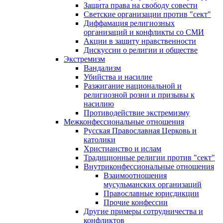
Защита права на свободу совести
Светские организации против "сект"
Диффамация религиозных
организаций и конфликты со СМИ
Акции в защиту нравственности
Дискуссии о религии и обществе
Экстремизм
Вандализм
Убийства и насилие
Разжигание национальной и
религиозной розни и призывы к
насилию
Противодействие экстремизму
Межконфессиональные отношения
Русская Православная Церковь и
католики
Христианство и ислам
Традиционные религии против "сект"
Внутриконфессиональные отношения
Взаимоотношения
мусульманских организаций
Православные юрисдикции
Прочие конфессии
Другие примеры сотрудничества и
конфликтов