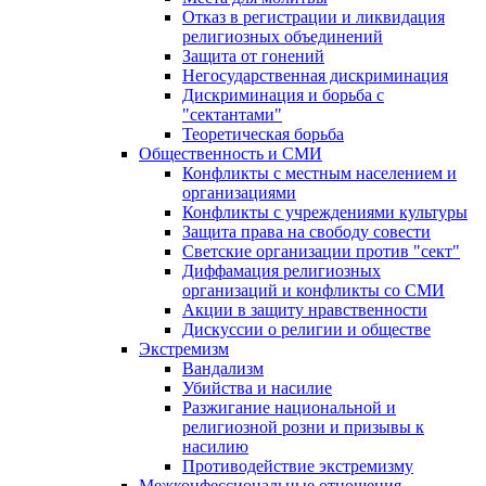
Отказ в регистрации и ликвидация
религиозных объединений
Защита от гонений
Негосударственная дискриминация
Дискриминация и борьба с
"сектантами"
Теоретическая борьба
Общественность и СМИ
Конфликты с местным населением и
организациями
Конфликты с учреждениями культуры
Защита права на свободу совести
Светские организации против "сект"
Диффамация религиозных
организаций и конфликты со СМИ
Акции в защиту нравственности
Дискуссии о религии и обществе
Экстремизм
Вандализм
Убийства и насилие
Разжигание национальной и
религиозной розни и призывы к
насилию
Противодействие экстремизму
Межконфессиональные отношения