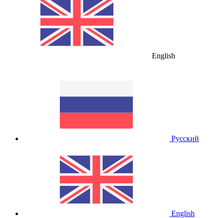
English
Русский
English