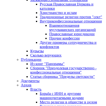
Русская Православная Церковь и
католики
Христианство и ислам
Традиционные религии против "сект"
Внутриконфессиональные отношения
Взаимоотношения
мусульманских организаций
Православные юрисдикции
Прочие конфессии
Другие примеры сотрудничества и
конфликтов
Курьезы
Сколько верующих
Публикации
Из книг "Панорамы"
Сборник "Преодолевая государственно -
конфессиональные отношения"
Статьи сборника "Пределы светскости"
Документы
Архив
Власть
Борьба с ИНН и другими
машиночитаемыми кодами
Место религии в обществе в целом