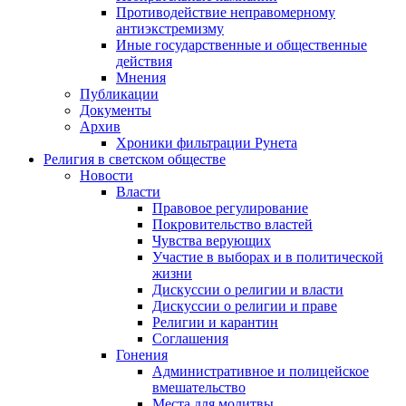
Противодействие неправомерному
антиэкстремизму
Иные государственные и общественные
действия
Мнения
Публикации
Документы
Архив
Хроники фильтрации Рунета
Религия в светском обществе
Новости
Власти
Правовое регулирование
Покровительство властей
Чувства верующих
Участие в выборах и в политической
жизни
Дискуссии о религии и власти
Дискуссии о религии и праве
Религии и карантин
Соглашения
Гонения
Административное и полицейское
вмешательство
Места для молитвы