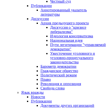
Честный суд
Публикации
Аннотированный указатель
литературы
Дискуссии
Архив предыдущего проекта
Дискуссия о "кризисе
либерализма"
Идеология консерватизма
Национальная идея
Пути легитимации "управляемой
демократии"
Ужесточение уголовного и
уголовно-процесуального
законодательства
Барометр демократии
Гражданское общество
Политический режим
Право
Революция и оппозиция
Свобода слова
Язык вражды
Новости
Публикации
Документы других организаций