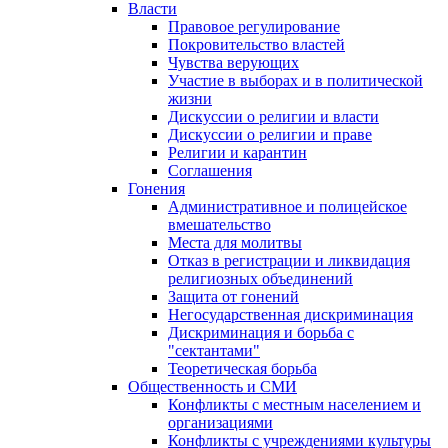
Власти
Правовое регулирование
Покровительство властей
Чувства верующих
Участие в выборах и в политической
жизни
Дискуссии о религии и власти
Дискуссии о религии и праве
Религии и карантин
Соглашения
Гонения
Административное и полицейское
вмешательство
Места для молитвы
Отказ в регистрации и ликвидация
религиозных объединений
Защита от гонений
Негосударственная дискриминация
Дискриминация и борьба с
"сектантами"
Теоретическая борьба
Общественность и СМИ
Конфликты с местным населением и
организациями
Конфликты с учреждениями культуры