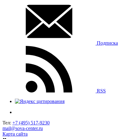
Подписка
RSS
Тел:
+7 (495) 517-9230
mail@sova-center.ru
Карта сайта