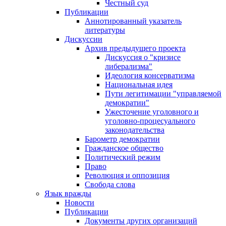
Честный суд
Публикации
Аннотированный указатель
литературы
Дискуссии
Архив предыдущего проекта
Дискуссия о "кризисе
либерализма"
Идеология консерватизма
Национальная идея
Пути легитимации "управляемой
демократии"
Ужесточение уголовного и
уголовно-процесуального
законодательства
Барометр демократии
Гражданское общество
Политический режим
Право
Революция и оппозиция
Свобода слова
Язык вражды
Новости
Публикации
Документы других организаций