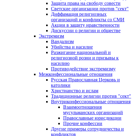
Защита права на свободу совести
Светские организации против "сект"
Диффамация религиозных
организаций и конфликты со СМИ
Акции в защиту нравственности
Дискуссии о религии и обществе
Экстремизм
Вандализм
Убийства и насилие
Разжигание национальной и
религиозной розни и призывы к
насилию
Противодействие экстремизму
Межконфессиональные отношения
Русская Православная Церковь и
католики
Христианство и ислам
Традиционные религии против "сект"
Внутриконфессиональные отношения
Взаимоотношения
мусульманских организаций
Православные юрисдикции
Прочие конфессии
Другие примеры сотрудничества и
конфликтов