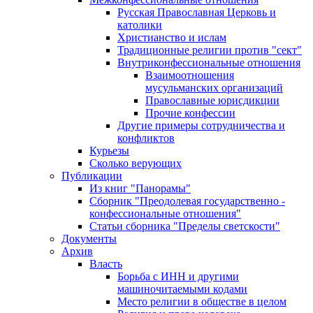
Русская Православная Церковь и
католики
Христианство и ислам
Традиционные религии против "сект"
Внутриконфессиональные отношения
Взаимоотношения
мусульманских организаций
Православные юрисдикции
Прочие конфессии
Другие примеры сотрудничества и
конфликтов
Курьезы
Сколько верующих
Публикации
Из книг "Панорамы"
Сборник "Преодолевая государственно -
конфессиональные отношения"
Статьи сборника "Пределы светскости"
Документы
Архив
Власть
Борьба с ИНН и другими
машиночитаемыми кодами
Место религии в обществе в целом