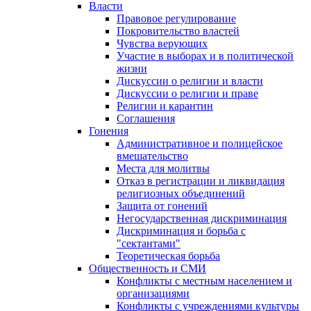
Власти
Правовое регулирование
Покровительство властей
Чувства верующих
Участие в выборах и в политической
жизни
Дискуссии о религии и власти
Дискуссии о религии и праве
Религии и карантин
Соглашения
Гонения
Административное и полицейское
вмешательство
Места для молитвы
Отказ в регистрации и ликвидация
религиозных объединений
Защита от гонений
Негосударственная дискриминация
Дискриминация и борьба с
"сектантами"
Теоретическая борьба
Общественность и СМИ
Конфликты с местным населением и
организациями
Конфликты с учреждениями культуры