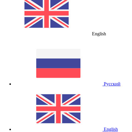
English
Русский
English