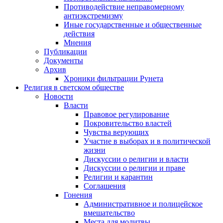
Противодействие неправомерному
антиэкстремизму
Иные государственные и общественные
действия
Мнения
Публикации
Документы
Архив
Хроники фильтрации Рунета
Религия в светском обществе
Новости
Власти
Правовое регулирование
Покровительство властей
Чувства верующих
Участие в выборах и в политической
жизни
Дискуссии о религии и власти
Дискуссии о религии и праве
Религии и карантин
Соглашения
Гонения
Административное и полицейское
вмешательство
Места для молитвы