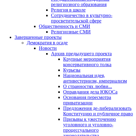
религиозного образования
Религия в школе
Сотрудничество в культурно-
просветительской сфере
Общественность и СМИ
Религиозные СМИ
Завершенные проекты
Демократия в осаде
Новости
Архив предыдущего проекта
Крупные мероприятия
консервативного толка
Курьезы
Национальная идея,
антивестернизм, империализм
О странностях любви...
Оправдания дела ЮКОСа
Основания пересмотра
приватизации
Предложения де-либерализовать
Конституцию и публичное право
Призывы к ужесточению
уголовного и уголовно-
процессуального
законодательства