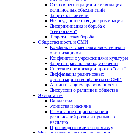
Отказ в регистрации и ликвидация
религиозных объединений
Защита от гонений
Негосударственная дискриминация
Дискриминация и борьба с
"сектантами"
Теоретическая борьба
Общественность и СМИ
Конфликты с местным населением и
организациями
Конфликты с учреждениями культуры
Защита права на свободу совести
Светские организации против "сект"
Диффамация религиозных
организаций и конфликты со СМИ
Акции в защиту нравственности
Дискуссии о религии и обществе
Экстремизм
Вандализм
Убийства и насилие
Разжигание национальной и
религиозной розни и призывы к
насилию
Противодействие экстремизму
Межконфессиональные отношения