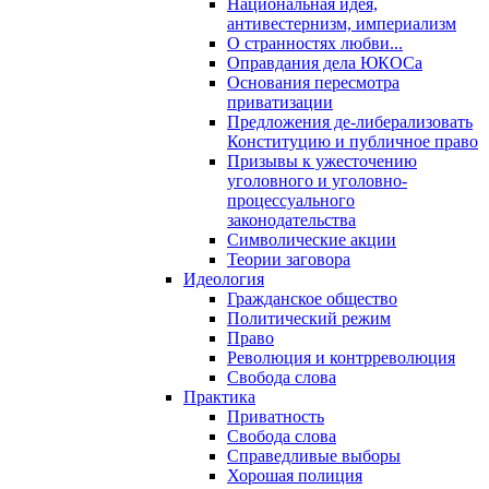
Национальная идея,
антивестернизм, империализм
О странностях любви...
Оправдания дела ЮКОСа
Основания пересмотра
приватизации
Предложения де-либерализовать
Конституцию и публичное право
Призывы к ужесточению
уголовного и уголовно-
процессуального
законодательства
Символические акции
Теории заговора
Идеология
Гражданское общество
Политический режим
Право
Революция и контрреволюция
Свобода слова
Практика
Приватность
Свобода слова
Справедливые выборы
Хорошая полиция