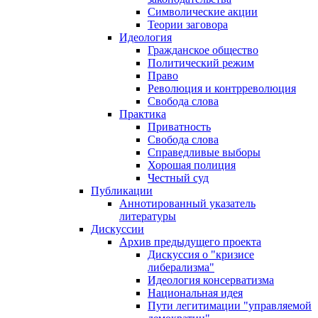
Символические акции
Теории заговора
Идеология
Гражданское общество
Политический режим
Право
Революция и контрреволюция
Свобода слова
Практика
Приватность
Свобода слова
Справедливые выборы
Хорошая полиция
Честный суд
Публикации
Аннотированный указатель
литературы
Дискуссии
Архив предыдущего проекта
Дискуссия о "кризисе
либерализма"
Идеология консерватизма
Национальная идея
Пути легитимации "управляемой