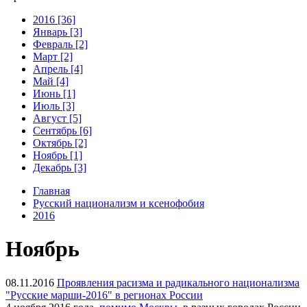
2016 [36]
Январь [3]
Февраль [2]
Март [2]
Апрель [4]
Май [4]
Июнь [1]
Июль [3]
Август [5]
Сентябрь [6]
Октябрь [2]
Ноябрь [1]
Декабрь [3]
Главная
Русский национализм и ксенофобия
2016
Ноябрь
08.11.2016
Проявления расизма и радикального национализма
"Русские марши-2016" в регионах России