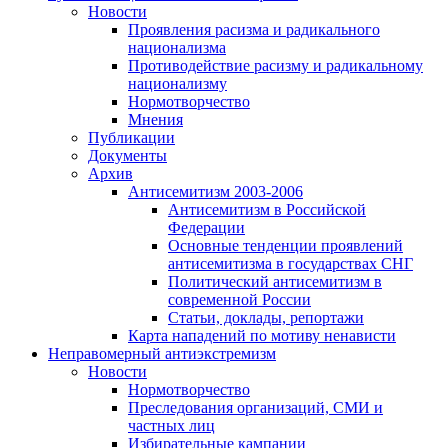
Новости
Проявления расизма и радикального
национализма
Противодействие расизму и радикальному
национализму
Нормотворчество
Мнения
Публикации
Документы
Архив
Антисемитизм 2003-2006
Антисемитизм в Российской
Федерации
Основные тенденции проявлений
антисемитизма в государствах СНГ
Политический антисемитизм в
современной России
Статьи, доклады, репортажи
Карта нападений по мотиву ненависти
Неправомерный антиэкстремизм
Новости
Нормотворчество
Преследования организаций, СМИ и
частных лиц
Избирательные кампании