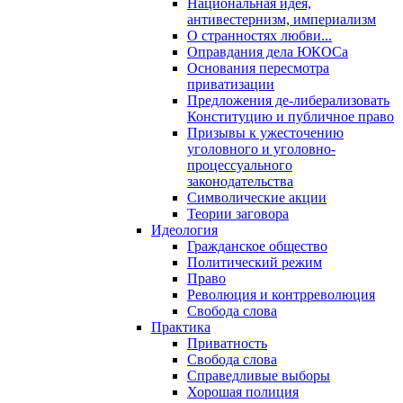
Национальная идея,
антивестернизм, империализм
О странностях любви...
Оправдания дела ЮКОСа
Основания пересмотра
приватизации
Предложения де-либерализовать
Конституцию и публичное право
Призывы к ужесточению
уголовного и уголовно-
процессуального
законодательства
Символические акции
Теории заговора
Идеология
Гражданское общество
Политический режим
Право
Революция и контрреволюция
Свобода слова
Практика
Приватность
Свобода слова
Справедливые выборы
Хорошая полиция