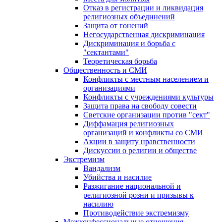
Отказ в регистрации и ликвидация
религиозных объединений
Защита от гонений
Негосударственная дискриминация
Дискриминация и борьба с
"сектантами"
Теоретическая борьба
Общественность и СМИ
Конфликты с местным населением и
организациями
Конфликты с учреждениями культуры
Защита права на свободу совести
Светские организации против "сект"
Диффамация религиозных
организаций и конфликты со СМИ
Акции в защиту нравственности
Дискуссии о религии и обществе
Экстремизм
Вандализм
Убийства и насилие
Разжигание национальной и
религиозной розни и призывы к
насилию
Противодействие экстремизму
Межконфессиональные отношения