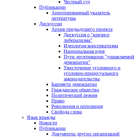
Честный суд
Публикации
Аннотированный указатель
литературы
Дискуссии
Архив предыдущего проекта
Дискуссия о "кризисе
либерализма"
Идеология консерватизма
Национальная идея
Пути легитимации "управляемой
демократии"
Ужесточение уголовного и
уголовно-процесуального
законодательства
Барометр демократии
Гражданское общество
Политический режим
Право
Революция и оппозиция
Свобода слова
Язык вражды
Новости
Публикации
Документы других организаций