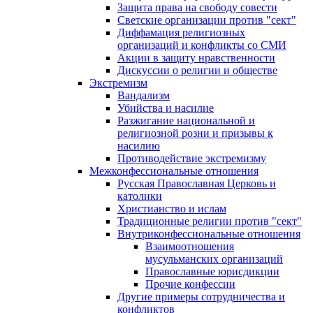
Защита права на свободу совести
Светские организации против "сект"
Диффамация религиозных
организаций и конфликты со СМИ
Акции в защиту нравственности
Дискуссии о религии и обществе
Экстремизм
Вандализм
Убийства и насилие
Разжигание национальной и
религиозной розни и призывы к
насилию
Противодействие экстремизму
Межконфессиональные отношения
Русская Православная Церковь и
католики
Христианство и ислам
Традиционные религии против "сект"
Внутриконфессиональные отношения
Взаимоотношения
мусульманских организаций
Православные юрисдикции
Прочие конфессии
Другие примеры сотрудничества и
конфликтов