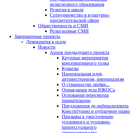
религиозного образования
Религия в школе
Сотрудничество в культурно-
просветительской сфере
Общественность и СМИ
Религиозные СМИ
Завершенные проекты
Демократия в осаде
Новости
Архив предыдущего проекта
Крупные мероприятия
консервативного толка
Курьезы
Национальная идея,
антивестернизм, империализм
О странностях любви...
Оправдания дела ЮКОСа
Основания пересмотра
приватизации
Предложения де-либерализовать
Конституцию и публичное право
Призывы к ужесточению
уголовного и уголовно-
процессуального
законодательства