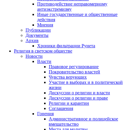
Противодействие неправомерному
антиэкстремизму
Иные государственные и общественные
действия
Мнения
Публикации
Документы
Архив
Хроники фильтрации Рунета
Религия в светском обществе
Новости
Власти
Правовое регулирование
Покровительство властей
Чувства верующих
Участие в выборах и в политической
жизни
Дискуссии о религии и власти
Дискуссии о религии и праве
Религии и карантин
Соглашения
Гонения
Административное и полицейское
вмешательство
Места для молитвы