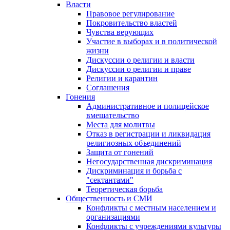
Власти
Правовое регулирование
Покровительство властей
Чувства верующих
Участие в выборах и в политической
жизни
Дискуссии о религии и власти
Дискуссии о религии и праве
Религии и карантин
Соглашения
Гонения
Административное и полицейское
вмешательство
Места для молитвы
Отказ в регистрации и ликвидация
религиозных объединений
Защита от гонений
Негосударственная дискриминация
Дискриминация и борьба с
"сектантами"
Теоретическая борьба
Общественность и СМИ
Конфликты с местным населением и
организациями
Конфликты с учреждениями культуры