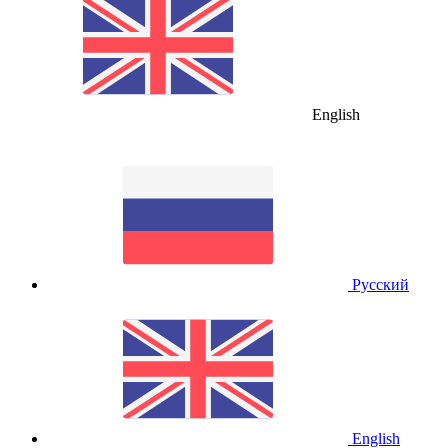
English
Русский
English