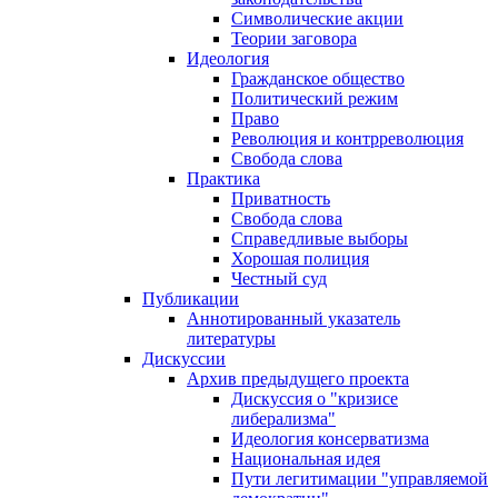
Символические акции
Теории заговора
Идеология
Гражданское общество
Политический режим
Право
Революция и контрреволюция
Свобода слова
Практика
Приватность
Свобода слова
Справедливые выборы
Хорошая полиция
Честный суд
Публикации
Аннотированный указатель
литературы
Дискуссии
Архив предыдущего проекта
Дискуссия о "кризисе
либерализма"
Идеология консерватизма
Национальная идея
Пути легитимации "управляемой