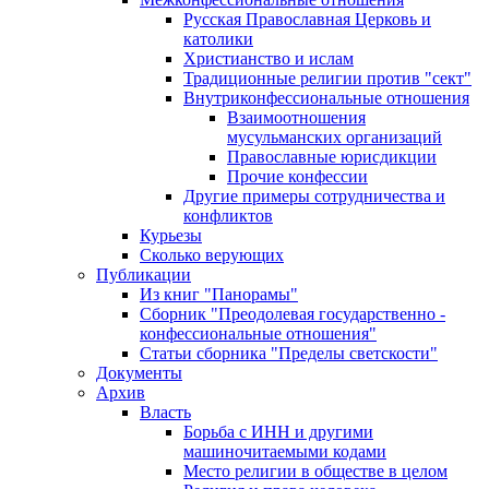
Русская Православная Церковь и
католики
Христианство и ислам
Традиционные религии против "сект"
Внутриконфессиональные отношения
Взаимоотношения
мусульманских организаций
Православные юрисдикции
Прочие конфессии
Другие примеры сотрудничества и
конфликтов
Курьезы
Сколько верующих
Публикации
Из книг "Панорамы"
Сборник "Преодолевая государственно -
конфессиональные отношения"
Статьи сборника "Пределы светскости"
Документы
Архив
Власть
Борьба с ИНН и другими
машиночитаемыми кодами
Место религии в обществе в целом