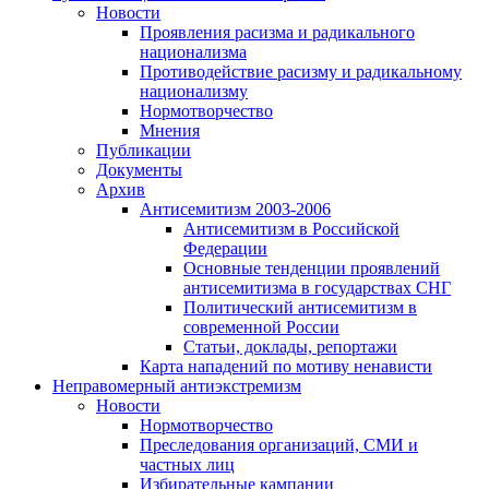
Новости
Проявления расизма и радикального
национализма
Противодействие расизму и радикальному
национализму
Нормотворчество
Мнения
Публикации
Документы
Архив
Антисемитизм 2003-2006
Антисемитизм в Российской
Федерации
Основные тенденции проявлений
антисемитизма в государствах СНГ
Политический антисемитизм в
современной России
Статьи, доклады, репортажи
Карта нападений по мотиву ненависти
Неправомерный антиэкстремизм
Новости
Нормотворчество
Преследования организаций, СМИ и
частных лиц
Избирательные кампании