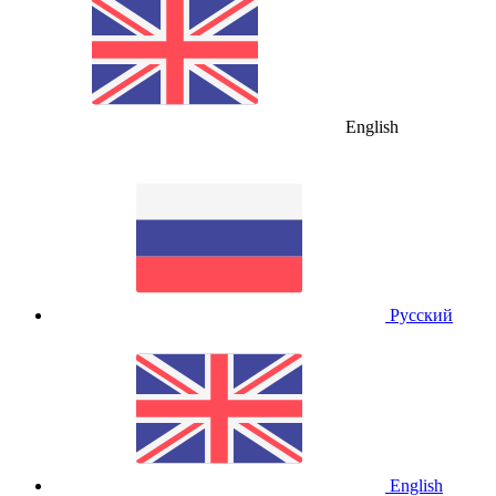
English
Русский
English