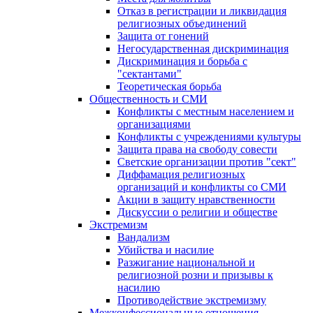
Отказ в регистрации и ликвидация
религиозных объединений
Защита от гонений
Негосударственная дискриминация
Дискриминация и борьба с
"сектантами"
Теоретическая борьба
Общественность и СМИ
Конфликты с местным населением и
организациями
Конфликты с учреждениями культуры
Защита права на свободу совести
Светские организации против "сект"
Диффамация религиозных
организаций и конфликты со СМИ
Акции в защиту нравственности
Дискуссии о религии и обществе
Экстремизм
Вандализм
Убийства и насилие
Разжигание национальной и
религиозной розни и призывы к
насилию
Противодействие экстремизму
Межконфессиональные отношения