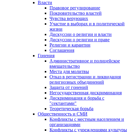
Власти
Правовое регулирование
Покровительство властей
Чувства верующих
Участие в выборах и в политической
жизни
Дискуссии о религии и власти
Дискуссии о религии и праве
Религии и карантин
Соглашения
Гонения
Административное и полицейское
вмешательство
Места для молитвы
Отказ в регистрации и ликвидация
религиозных объединений
Защита от гонений
Негосударственная дискриминация
Дискриминация и борьба с
"сектантами"
Теоретическая борьба
Общественность и СМИ
Конфликты с местным населением и
организациями
Конфликты с учреждениями культуры