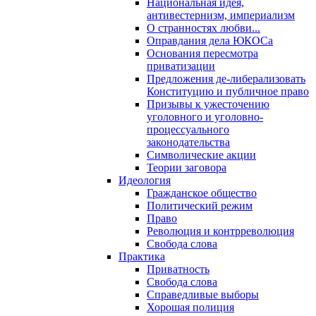
Национальная идея,
антивестернизм, империализм
О странностях любви...
Оправдания дела ЮКОСа
Основания пересмотра
приватизации
Предложения де-либерализовать
Конституцию и публичное право
Призывы к ужесточению
уголовного и уголовно-
процессуального
законодательства
Символические акции
Теории заговора
Идеология
Гражданское общество
Политический режим
Право
Революция и контрреволюция
Свобода слова
Практика
Приватность
Свобода слова
Справедливые выборы
Хорошая полиция