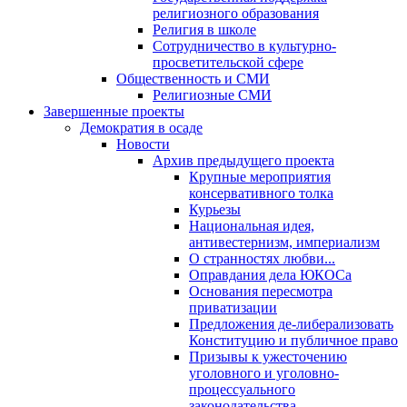
религиозного образования
Религия в школе
Сотрудничество в культурно-
просветительской сфере
Общественность и СМИ
Религиозные СМИ
Завершенные проекты
Демократия в осаде
Новости
Архив предыдущего проекта
Крупные мероприятия
консервативного толка
Курьезы
Национальная идея,
антивестернизм, империализм
О странностях любви...
Оправдания дела ЮКОСа
Основания пересмотра
приватизации
Предложения де-либерализовать
Конституцию и публичное право
Призывы к ужесточению
уголовного и уголовно-
процессуального
законодательства