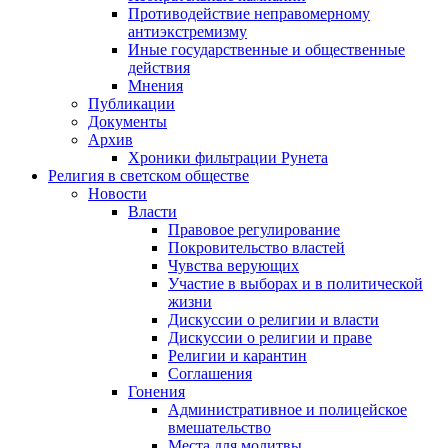
Противодействие неправомерному
антиэкстремизму
Иные государственные и общественные
действия
Мнения
Публикации
Документы
Архив
Хроники фильтрации Рунета
Религия в светском обществе
Новости
Власти
Правовое регулирование
Покровительство властей
Чувства верующих
Участие в выборах и в политической
жизни
Дискуссии о религии и власти
Дискуссии о религии и праве
Религии и карантин
Соглашения
Гонения
Административное и полицейское
вмешательство
Места для молитвы