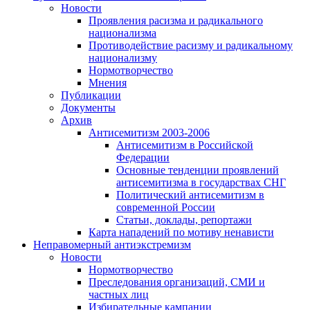
Новости
Проявления расизма и радикального
национализма
Противодействие расизму и радикальному
национализму
Нормотворчество
Мнения
Публикации
Документы
Архив
Антисемитизм 2003-2006
Антисемитизм в Российской
Федерации
Основные тенденции проявлений
антисемитизма в государствах СНГ
Политический антисемитизм в
современной России
Статьи, доклады, репортажи
Карта нападений по мотиву ненависти
Неправомерный антиэкстремизм
Новости
Нормотворчество
Преследования организаций, СМИ и
частных лиц
Избирательные кампании