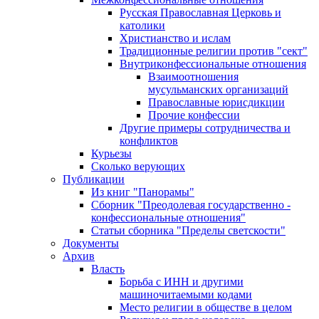
Русская Православная Церковь и
католики
Христианство и ислам
Традиционные религии против "сект"
Внутриконфессиональные отношения
Взаимоотношения
мусульманских организаций
Православные юрисдикции
Прочие конфессии
Другие примеры сотрудничества и
конфликтов
Курьезы
Сколько верующих
Публикации
Из книг "Панорамы"
Сборник "Преодолевая государственно -
конфессиональные отношения"
Статьи сборника "Пределы светскости"
Документы
Архив
Власть
Борьба с ИНН и другими
машиночитаемыми кодами
Место религии в обществе в целом