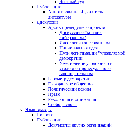
Честный суд
Публикации
Аннотированный указатель
литературы
Дискуссии
Архив предыдущего проекта
Дискуссия о "кризисе
либерализма"
Идеология консерватизма
Национальная идея
Пути легитимации "управляемой
демократии"
Ужесточение уголовного и
уголовно-процесуального
законодательства
Барометр демократии
Гражданское общество
Политический режим
Право
Революция и оппозиция
Свобода слова
Язык вражды
Новости
Публикации
Документы других организаций