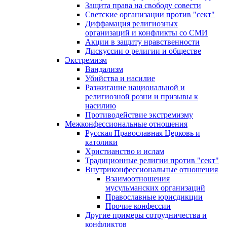
Защита права на свободу совести
Светские организации против "сект"
Диффамация религиозных
организаций и конфликты со СМИ
Акции в защиту нравственности
Дискуссии о религии и обществе
Экстремизм
Вандализм
Убийства и насилие
Разжигание национальной и
религиозной розни и призывы к
насилию
Противодействие экстремизму
Межконфессиональные отношения
Русская Православная Церковь и
католики
Христианство и ислам
Традиционные религии против "сект"
Внутриконфессиональные отношения
Взаимоотношения
мусульманских организаций
Православные юрисдикции
Прочие конфессии
Другие примеры сотрудничества и
конфликтов