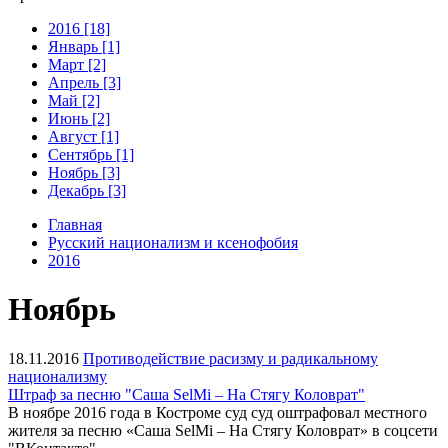
2016 [18]
Январь [1]
Март [2]
Апрель [3]
Май [2]
Июнь [2]
Август [1]
Сентябрь [1]
Ноябрь [3]
Декабрь [3]
Главная
Русский национализм и ксенофобия
2016
Ноябрь
18.11.2016
Противодействие расизму и радикальному
национализму
Штраф за песню "Саша SelMi – На Стягу Коловрат"
В ноябре 2016 года в Костроме суд суд оштрафовал местного
жителя за песню «Саша SelMi – На Стягу Коловрат» в соцсети