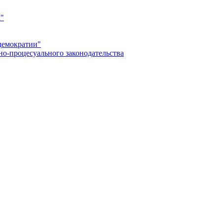
а"
демократии"
но-процесуального законодательства