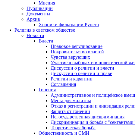
Мнения
Публикации
Документы
Архив
Хроники фильтрации Рунета
Религия в светском обществе
Новости
Власти
Правовое регулирование
Покровительство властей
Чувства верующих
Участие в выборах и в политической ж
Дискуссии о религии и власти
Дискуссии о религии и праве
Религии и карантин
Соглашения
Гонения
Административное и полицейское вмеш
Места для молитвы
Отказ в регистрации и ликвидация рел
Защита от гонений
Негосударственная дискриминация
Дискриминация и борьба с "сектантами
Теоретическая борьба
Общественность и СМИ