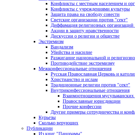
Конфликты с местным населением и ор
Конфликты с учреждениями культуры
Защита права на свободу совести
Светские организации против "сект"
Диффамация религиозных организаций
Акции в защиту нравственности
Дискуссии о религии и обществе
Экстремизм
Вандализм
Убийства и насилие
Разжигание национальной и религиозно
Противодействие экстремизму
Межконфессиональные отношения
Русская Православная Церковь и католи
Христианство и ислам
Традиционные религии против "сект"
Внутриконфессиональные отношения
Взаимоотношения мусульманских 
Православные юрисдикции
Прочие конфессии
Другие примеры сотрудничества и конф
Курьезы
Сколько верующих
Публикации
Из книг "Панорамы"