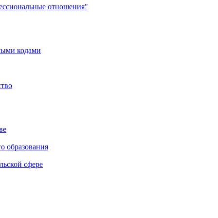
фессиональные отношения"
мыми кодами
ство
ве
го образования
льской сфере