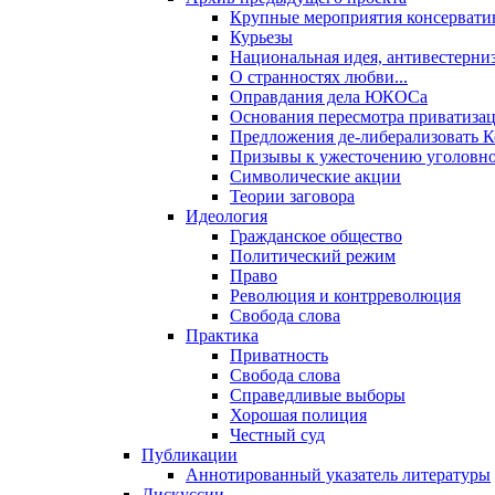
Крупные мероприятия консервати
Курьезы
Национальная идея, антивестерни
О странностях любви...
Оправдания дела ЮКОСа
Основания пересмотра приватиза
Предложения де-либерализовать 
Призывы к ужесточению уголовног
Символические акции
Теории заговора
Идеология
Гражданское общество
Политический режим
Право
Революция и контрреволюция
Свобода слова
Практика
Приватность
Свобода слова
Справедливые выборы
Хорошая полиция
Честный суд
Публикации
Аннотированный указатель литературы
Дискуссии