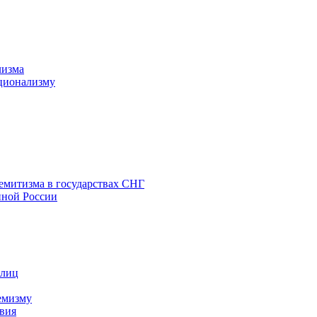
лизма
ционализму
емитизма в государствах СНГ
нной России
 лиц
емизму
вия