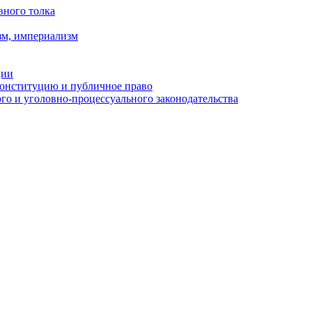
вного толка
зм, империализм
ции
Конституцию и публичное право
о и уголовно-процессуального законодательства