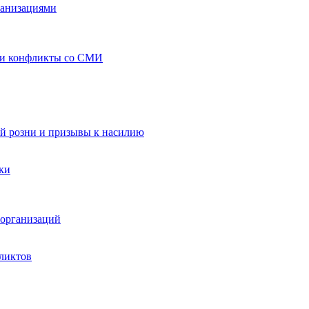
ганизациями
 и конфликты со СМИ
й розни и призывы к насилию
ки
организаций
ликтов