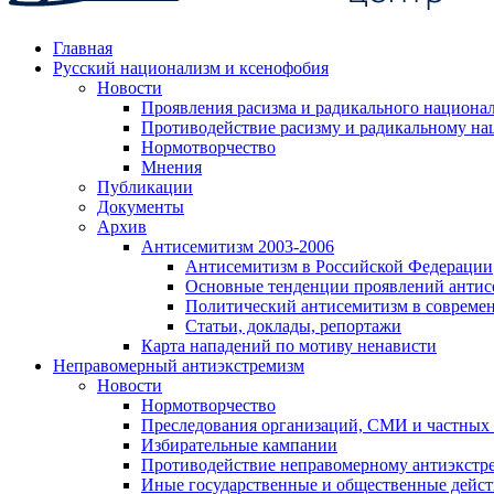
Главная
Русский национализм и ксенофобия
Новости
Проявления расизма и радикального национа
Противодействие расизму и радикальному на
Нормотворчество
Мнения
Публикации
Документы
Архив
Антисемитизм 2003-2006
Антисемитизм в Российской Федерации
Основные тенденции проявлений антис
Политический антисемитизм в совреме
Статьи, доклады, репортажи
Карта нападений по мотиву ненависти
Неправомерный антиэкстремизм
Новости
Нормотворчество
Преследования организаций, СМИ и частных
Избирательные кампании
Противодействие неправомерному антиэкстр
Иные государственные и общественные дейст