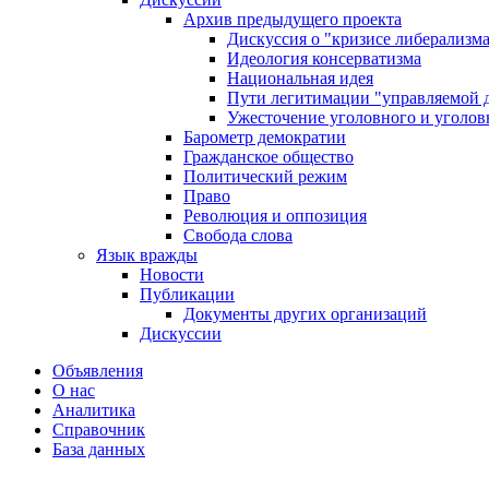
Архив предыдущего проекта
Дискуссия о "кризисе либерализм
Идеология консерватизма
Национальная идея
Пути легитимации "управляемой 
Ужесточение уголовного и уголов
Барометр демократии
Гражданское общество
Политический режим
Право
Революция и оппозиция
Свобода слова
Язык вражды
Новости
Публикации
Документы других организаций
Дискуссии
Объявления
О нас
Аналитика
Справочник
База данных