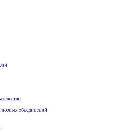
изни
ательство
игиозных объединений
"