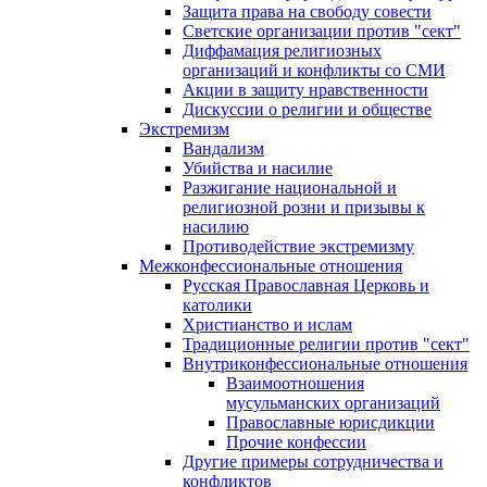
Защита права на свободу совести
Светские организации против "сект"
Диффамация религиозных
организаций и конфликты со СМИ
Акции в защиту нравственности
Дискуссии о религии и обществе
Экстремизм
Вандализм
Убийства и насилие
Разжигание национальной и
религиозной розни и призывы к
насилию
Противодействие экстремизму
Межконфессиональные отношения
Русская Православная Церковь и
католики
Христианство и ислам
Традиционные религии против "сект"
Внутриконфессиональные отношения
Взаимоотношения
мусульманских организаций
Православные юрисдикции
Прочие конфессии
Другие примеры сотрудничества и
конфликтов