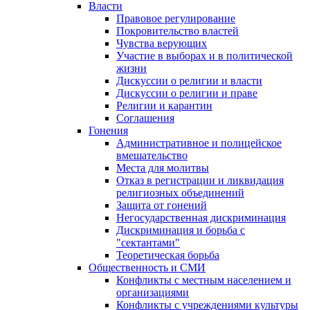
Власти
Правовое регулирование
Покровительство властей
Чувства верующих
Участие в выборах и в политической
жизни
Дискуссии о религии и власти
Дискуссии о религии и праве
Религии и карантин
Соглашения
Гонения
Административное и полицейское
вмешательство
Места для молитвы
Отказ в регистрации и ликвидация
религиозных объединений
Защита от гонений
Негосударственная дискриминация
Дискриминация и борьба с
"сектантами"
Теоретическая борьба
Общественность и СМИ
Конфликты с местным населением и
организациями
Конфликты с учреждениями культуры