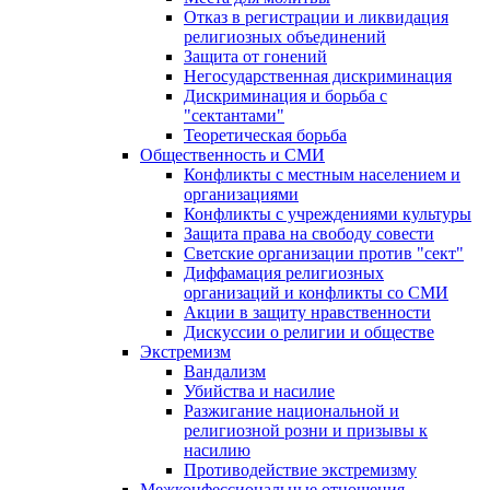
Отказ в регистрации и ликвидация
религиозных объединений
Защита от гонений
Негосударственная дискриминация
Дискриминация и борьба с
"сектантами"
Теоретическая борьба
Общественность и СМИ
Конфликты с местным населением и
организациями
Конфликты с учреждениями культуры
Защита права на свободу совести
Светские организации против "сект"
Диффамация религиозных
организаций и конфликты со СМИ
Акции в защиту нравственности
Дискуссии о религии и обществе
Экстремизм
Вандализм
Убийства и насилие
Разжигание национальной и
религиозной розни и призывы к
насилию
Противодействие экстремизму
Межконфессиональные отношения