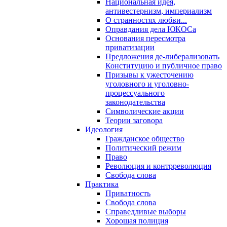
Национальная идея,
антивестернизм, империализм
О странностях любви...
Оправдания дела ЮКОСа
Основания пересмотра
приватизации
Предложения де-либерализовать
Конституцию и публичное право
Призывы к ужесточению
уголовного и уголовно-
процессуального
законодательства
Символические акции
Теории заговора
Идеология
Гражданское общество
Политический режим
Право
Революция и контрреволюция
Свобода слова
Практика
Приватность
Свобода слова
Справедливые выборы
Хорошая полиция