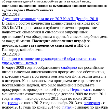
объединяем в единый список подобные дела за каждый месяц.
Последнее обновление:
штраф
за публикацию в соцсети запрещённых
аудио и видео в Южно-Сахалинске.
29.12.2018
Административные дела по ст. 20.3 КоАП. Декабрь 2018
В связи с ростом количества административных дел по ст.
20.3 КоАП (пропаганда и публичное демонстрирование
нацистской символики и символики запрещенных
организаций) мы объединяем в единый список подобные дела
за каждый месяц.
Последнее обновление: штраф за
демонстрацию татуировок со свастикой в ИК-6 в
Белгородской области.
29.12.2018
Санкции в отношении руководителей образовательных
учреждений. Часть 8
В марте 2008 года Рособразование
снабдило
все российские
школы пакетами лицензионного программного обеспечения,
в которые входит программа контентной фильтрации доступа
в интернет. Как оказалось, эта программа не справляется с
поставленной задачей, что было выяснено в результате
прокурорских проверок по всей стране.
Первая часть
нашего
мониторинга охватывает период с декабря 2009 по июнь 2011
года,
вторая
- период с июля 2011 года по июнь 2012-
го,
третья
- с июня 2012 года по ноябрь 2013-го,
четвертая
- с
ноября 2013 года по конец 2014-го,
пятая
- с января по декабрь