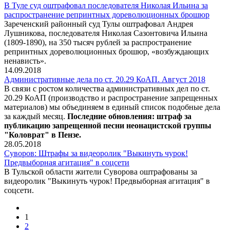
В Туле суд оштрафовал последователя Николая Ильина за
распространение репринтных дореволюционных брошюр
Зареченский районный суд Тулы оштрафовал Андрея
Лушникова, последователя Николая Сазонтовича Ильина
(1809-1890), на 350 тысяч рублей за распространение
репринтных дореволюционных брошюр, «возбуждающих
ненависть».
14.09.2018
Административные дела по ст. 20.29 КоАП. Август 2018
В связи с ростом количества административных дел по ст.
20.29 КоАП (производство и распространение запрещенных
материалов) мы объединяем в единый список подобные дела
за каждый месяц.
Последние обновления: штраф за
публикацию запрещенной песни неонацистской группы
"Коловрат" в Пензе.
28.05.2018
Суворов: Штрафы за видеоролик "Выкинуть чурок!
Предвыборная агитация" в соцсети
В Тульской области жители Суворова оштрафованы за
видеоролик "Выкинуть чурок! Предвыборная агитация" в
соцсети.
1
2