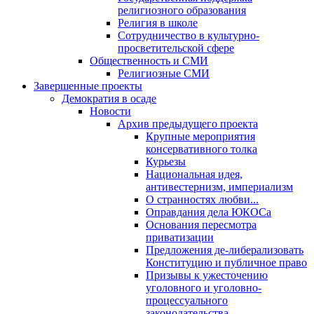
религиозного образования
Религия в школе
Сотрудничество в культурно-
просветительской сфере
Общественность и СМИ
Религиозные СМИ
Завершенные проекты
Демократия в осаде
Новости
Архив предыдущего проекта
Крупные мероприятия
консервативного толка
Курьезы
Национальная идея,
антивестернизм, империализм
О странностях любви...
Оправдания дела ЮКОСа
Основания пересмотра
приватизации
Предложения де-либерализовать
Конституцию и публичное право
Призывы к ужесточению
уголовного и уголовно-
процессуального
законодательства