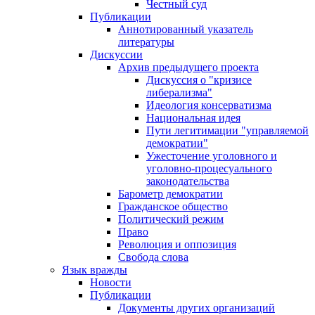
Честный суд
Публикации
Аннотированный указатель
литературы
Дискуссии
Архив предыдущего проекта
Дискуссия о "кризисе
либерализма"
Идеология консерватизма
Национальная идея
Пути легитимации "управляемой
демократии"
Ужесточение уголовного и
уголовно-процесуального
законодательства
Барометр демократии
Гражданское общество
Политический режим
Право
Революция и оппозиция
Свобода слова
Язык вражды
Новости
Публикации
Документы других организаций