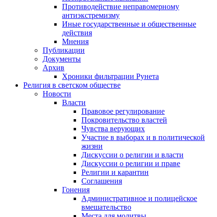
Противодействие неправомерному
антиэкстремизму
Иные государственные и общественные
действия
Мнения
Публикации
Документы
Архив
Хроники фильтрации Рунета
Религия в светском обществе
Новости
Власти
Правовое регулирование
Покровительство властей
Чувства верующих
Участие в выборах и в политической
жизни
Дискуссии о религии и власти
Дискуссии о религии и праве
Религии и карантин
Соглашения
Гонения
Административное и полицейское
вмешательство
Места для молитвы