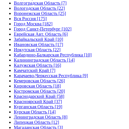
Волгоградская Область [7]
Вологодская Область [22]
Воронежская Область [25]
Вся Россия [175]
Город Москва [182]
Город Санкт-Петербург [102]
Еврейская Авт. Область [6]
Забайкальский Край [10]
Ивановская Область [17]
Иркутская Область [22]
Кабардино-Балкарская Республика [10]
Калининградская Область [14]
Калужская Область [16]
Камчатский Край [7]
Карачаево-Черкесская Республика [9]
Кемеровская Область [26]
Кировская Область [18]
Костромская Область [20]
Краснодарский Край [58]
Красноярский Край [37]
Курганская Область [19]
Курская Область [14]
Ленинградская Область [8]
Липецкая Область [12]
Магаданская Область [3]