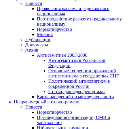
Новости
Проявления расизма и радикального
национализма
Противодействие расизму и радикальному
национализму
Нормотворчество
Мнения
Публикации
Документы
Архив
Антисемитизм 2003-2006
Антисемитизм в Российской
Федерации
Основные тенденции проявлений
антисемитизма в государствах СНГ
Политический антисемитизм в
современной России
Статьи, доклады, репортажи
Карта нападений по мотиву ненависти
Неправомерный антиэкстремизм
Новости
Нормотворчество
Преследования организаций, СМИ и
частных лиц
Избирательные кампании