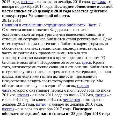
2015 года,
шестая
- с января по декабрь 2016 года,
седьмая
- с
января по декабрь 2017 года.
Последнее обновление восьмой
части списка от 29 декабря 2018 года касается действий
прокуратуры Ульяновской области.
28.12.2018
Санкции в отношении сотрудников библиотек. Часть 7
С момента возникновения Федерального списка
экстремистской литературы случаи вынесения санкций в
отношении сотрудников библиотек стали регулярными. Даже
в тех случаях, когда претензии к библиотекарям формально
обоснованы антиэкстремистским законодательством, мы
часто не считаем их правомерными, так как это
законодательство находится в противоречии с законом "О
библиотечном деле". Подробнее об этом см.
здесь
. Кроме
того, антиэкстремистские санкции в отношении библиотек за
отсутствие у них списка экстремистских материалов, на наш
взгляд, выглядят имитацией активности, призванной
искусственно раздуть соответствующую статистику. Мы
объединили эти случаи в единый список,
первая
часть
которого охватывает период с июля 2008 года по июнь
2011-го,
вторая
- с июля 2011 года по июнь 2012-го,
третья
- с
июля 2012 года по конец 2014-го,
четвертая
- с января по
декабрь 2015 года,
пятая
- с января по декабрь 2016 года,
шестая
- с января по декабрь 2017 года.
Последнее
обновление седьмой части списка от 28 декабря 2018 года