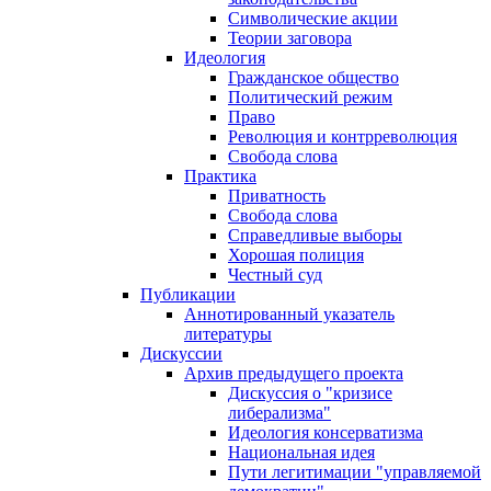
Символические акции
Теории заговора
Идеология
Гражданское общество
Политический режим
Право
Революция и контрреволюция
Свобода слова
Практика
Приватность
Свобода слова
Справедливые выборы
Хорошая полиция
Честный суд
Публикации
Аннотированный указатель
литературы
Дискуссии
Архив предыдущего проекта
Дискуссия о "кризисе
либерализма"
Идеология консерватизма
Национальная идея
Пути легитимации "управляемой