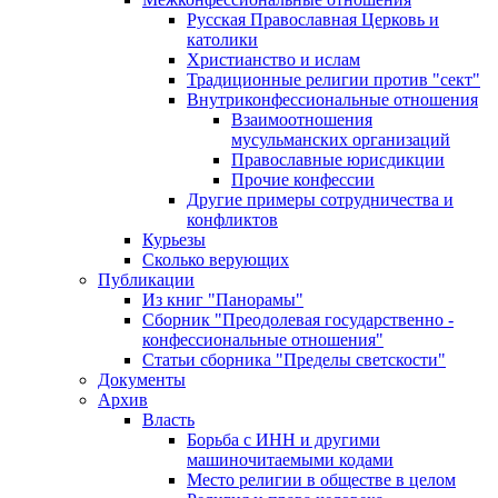
Русская Православная Церковь и
католики
Христианство и ислам
Традиционные религии против "сект"
Внутриконфессиональные отношения
Взаимоотношения
мусульманских организаций
Православные юрисдикции
Прочие конфессии
Другие примеры сотрудничества и
конфликтов
Курьезы
Сколько верующих
Публикации
Из книг "Панорамы"
Сборник "Преодолевая государственно -
конфессиональные отношения"
Статьи сборника "Пределы светскости"
Документы
Архив
Власть
Борьба с ИНН и другими
машиночитаемыми кодами
Место религии в обществе в целом