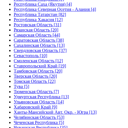
Республика Саха (Якутия) [4]
Республика Северная Осетия - Алания [4]
Республика Татарстан [82]
Республика Хакасия [12]
Ростовская Область [31]
Рязанская Область [20]
Самарская Область [44]
Саратовская Область [38]
Сахалинская Область [13]
Свердловская Область [37]
Севастополь [10]
Смоленская Область [12]
Ставропольский Край [19]
Тамбовская Область [20]
Тверская Область [20]
Томская Область [22]
Тува [5]
Тюменская Область [7]
Удмуртская Республика [13]
Ульяновская Область [14]
Хабаровский Край [9]
Ханты-Мансийский Авт. Окр. - Югра [13]
Челябинская Область [53]
Чеченская Республика [5]
Чувашская Республика [35]