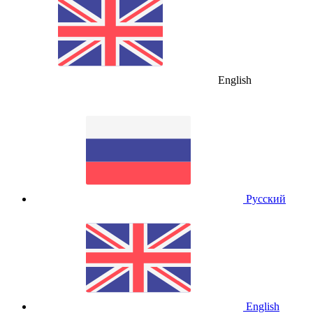
English
Русский
English