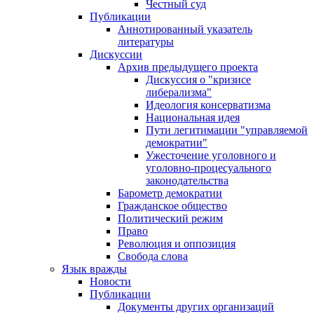
Честный суд
Публикации
Аннотированный указатель
литературы
Дискуссии
Архив предыдущего проекта
Дискуссия о "кризисе
либерализма"
Идеология консерватизма
Национальная идея
Пути легитимации "управляемой
демократии"
Ужесточение уголовного и
уголовно-процесуального
законодательства
Барометр демократии
Гражданское общество
Политический режим
Право
Революция и оппозиция
Свобода слова
Язык вражды
Новости
Публикации
Документы других организаций