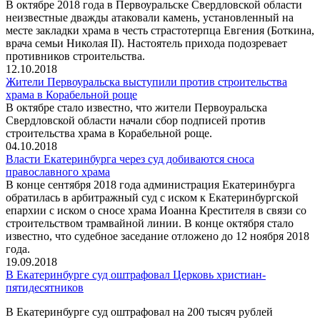
В октябре 2018 года в Первоуральске Свердловской области
неизвестные дважды атаковали камень, установленный на
месте закладки храма в честь страстотерпца Евгения (Боткина,
врача семьи Николая II). Настоятель прихода подозревает
противников строительства.
12.10.2018
Жители Первоуральска выступили против строительства
храма в Корабельной роще
В октябре стало известно, что жители Первоуральска
Свердловской области начали сбор подписей против
строительства храма в Корабельной роще.
04.10.2018
Власти Екатеринбурга через суд добиваются сноса
православного храма
В конце сентября 2018 года администрация Екатеринбурга
обратилась в арбитражный суд с иском к Екатеринбургской
епархии с иском о сносе храма Иоанна Крестителя в связи со
строительством трамвайной линии. В конце октября стало
известно, что судебное заседание отложено до 12 ноября 2018
года.
19.09.2018
В Екатеринбурге суд оштрафовал Церковь христиан-
пятидесятников
В Екатеринбурге суд оштрафовал на 200 тысяч рублей