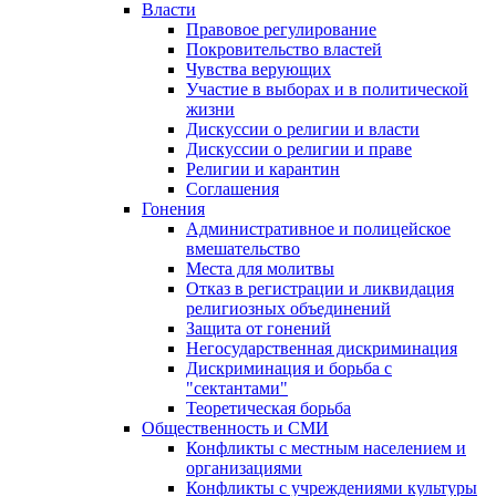
Власти
Правовое регулирование
Покровительство властей
Чувства верующих
Участие в выборах и в политической
жизни
Дискуссии о религии и власти
Дискуссии о религии и праве
Религии и карантин
Соглашения
Гонения
Административное и полицейское
вмешательство
Места для молитвы
Отказ в регистрации и ликвидация
религиозных объединений
Защита от гонений
Негосударственная дискриминация
Дискриминация и борьба с
"сектантами"
Теоретическая борьба
Общественность и СМИ
Конфликты с местным населением и
организациями
Конфликты с учреждениями культуры