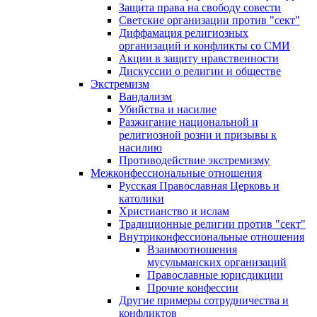
Защита права на свободу совести
Светские организации против "сект"
Диффамация религиозных
организаций и конфликты со СМИ
Акции в защиту нравственности
Дискуссии о религии и обществе
Экстремизм
Вандализм
Убийства и насилие
Разжигание национальной и
религиозной розни и призывы к
насилию
Противодействие экстремизму
Межконфессиональные отношения
Русская Православная Церковь и
католики
Христианство и ислам
Традиционные религии против "сект"
Внутриконфессиональные отношения
Взаимоотношения
мусульманских организаций
Православные юрисдикции
Прочие конфессии
Другие примеры сотрудничества и
конфликтов