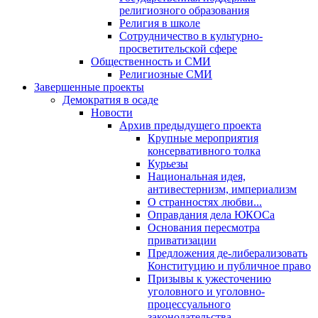
религиозного образования
Религия в школе
Сотрудничество в культурно-
просветительской сфере
Общественность и СМИ
Религиозные СМИ
Завершенные проекты
Демократия в осаде
Новости
Архив предыдущего проекта
Крупные мероприятия
консервативного толка
Курьезы
Национальная идея,
антивестернизм, империализм
О странностях любви...
Оправдания дела ЮКОСа
Основания пересмотра
приватизации
Предложения де-либерализовать
Конституцию и публичное право
Призывы к ужесточению
уголовного и уголовно-
процессуального
законодательства