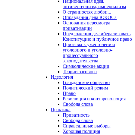
Национальная идея,
антивестернизм, империализм
О странностях любви...
Оправдания дела ЮКОСа
Основания пересмотра
приватизации
Предложения де-либерализовать
Конституцию и публичное право
Призывы к ужесточению
уголовного и уголовно-
процессуального
законодательства
Символические акции
Теории заговора
Идеология
Гражданское общество
Политический режим
Право
Революция и контрреволюция
Свобода слова
Практика
Приватность
Свобода слова
Справедливые выборы
Хорошая полиция