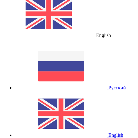
English
Русский
English