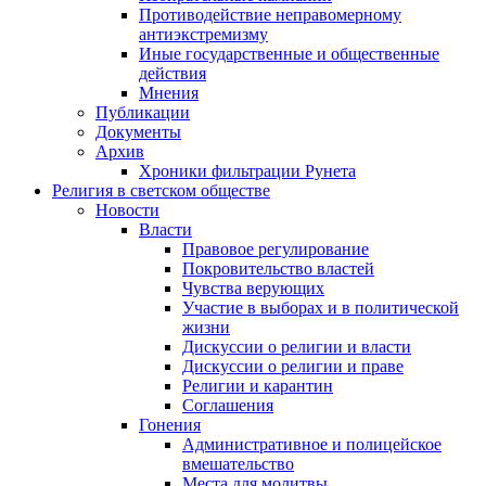
Противодействие неправомерному
антиэкстремизму
Иные государственные и общественные
действия
Мнения
Публикации
Документы
Архив
Хроники фильтрации Рунета
Религия в светском обществе
Новости
Власти
Правовое регулирование
Покровительство властей
Чувства верующих
Участие в выборах и в политической
жизни
Дискуссии о религии и власти
Дискуссии о религии и праве
Религии и карантин
Соглашения
Гонения
Административное и полицейское
вмешательство
Места для молитвы