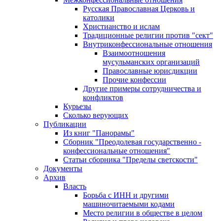
Русская Православная Церковь и
католики
Христианство и ислам
Традиционные религии против "сект"
Внутриконфессиональные отношения
Взаимоотношения
мусульманских организаций
Православные юрисдикции
Прочие конфессии
Другие примеры сотрудничества и
конфликтов
Курьезы
Сколько верующих
Публикации
Из книг "Панорамы"
Сборник "Преодолевая государственно -
конфессиональные отношения"
Статьи сборника "Пределы светскости"
Документы
Архив
Власть
Борьба с ИНН и другими
машиночитаемыми кодами
Место религии в обществе в целом