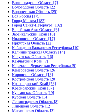
Волгоградская Область [7]
Вологодская Область [22]
Воронежская Область [25]
Вся Россия [175]
Город Москва [182]
Город Санкт-Петербург [102]
Еврейская Авт. Область [6]
Забайкальский Край [10]
Ивановская Область [17]
Иркутская Область [22]
Кабардино-Балкарская Республика [10]
Калининградская Область [14]
Калужская Область [16]
Камчатский Край [7]
Карачаево-Черкесская Республика [9]
Кемеровская Область [26]
Кировская Область [18]
Костромская Область [20]
Краснодарский Край [58]
Красноярский Край [37]
Курганская Область [19]
Курская Область [14]
Ленинградская Область [8]
Липецкая Область [12]
Магаданская Область [3]