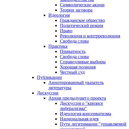
Символические акции
Теории заговора
Идеология
Гражданское общество
Политический режим
Право
Революция и контрреволюция
Свобода слова
Практика
Приватность
Свобода слова
Справедливые выборы
Хорошая полиция
Честный суд
Публикации
Аннотированный указатель
литературы
Дискуссии
Архив предыдущего проекта
Дискуссия о "кризисе
либерализма"
Идеология консерватизма
Национальная идея
Пути легитимации "управляемой