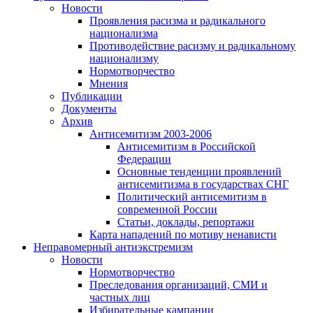
Новости
Проявления расизма и радикального
национализма
Противодействие расизму и радикальному
национализму
Нормотворчество
Мнения
Публикации
Документы
Архив
Антисемитизм 2003-2006
Антисемитизм в Российской
Федерации
Основные тенденции проявлений
антисемитизма в государствах СНГ
Политический антисемитизм в
современной России
Статьи, доклады, репортажи
Карта нападений по мотиву ненависти
Неправомерный антиэкстремизм
Новости
Нормотворчество
Преследования организаций, СМИ и
частных лиц
Избирательные кампании