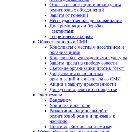
Отказ в регистрации и ликвидация
религиозных объединений
Защита от гонений
Негосударственная дискриминация
Дискриминация и борьба с
"сектантами"
Теоретическая борьба
Общественность и СМИ
Конфликты с местным населением и
организациями
Конфликты с учреждениями культуры
Защита права на свободу совести
Светские организации против "сект"
Диффамация религиозных
организаций и конфликты со СМИ
Акции в защиту нравственности
Дискуссии о религии и обществе
Экстремизм
Вандализм
Убийства и насилие
Разжигание национальной и
религиозной розни и призывы к
насилию
Противодействие экстремизму
Межконфессиональные отношения